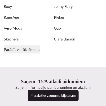
Roxy
Jenny Fairy
Rage Age
Rieker
Vero Moda
Gap
Skechers
Clara Barson
Parādīt vairāk zīmolus
Saņem -15% atlaidi pirkumiem
Saņem informāciju par jaunumiem un akcijām
Pieraksties Jaunumu biļetenam