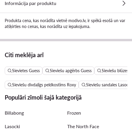
Informācija par produktu
Produkta cena, kas norādīta vietnē modivo.lv, ir spēkā esošā un var
atšķirties no cenas, kas norādīta uz iepakojuma.
Citi meklēja arī
Sievietes Guess
Sieviešu apģērbs Guess
Sieviešu blūzes 
Sieviešu divdaļīgs peldkostīms Roxy
Sieviešu sandales Lasocki
Populāri zīmoli šajā kategorijā
Billabong
Frozen
Lasocki
The North Face