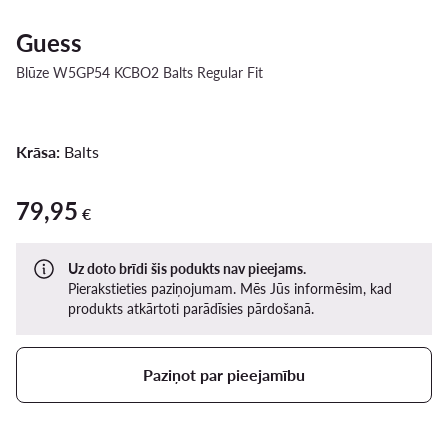
Guess
Blūze W5GP54 KCBO2 Balts Regular Fit
Krāsa:
Balts
79,95
79,95 €
€
Uz doto brīdi šis podukts nav pieejams.
Pierakstieties paziņojumam. Mēs Jūs informēsim, kad
produkts atkārtoti parādīsies pārdošanā.
Paziņot par pieejamību