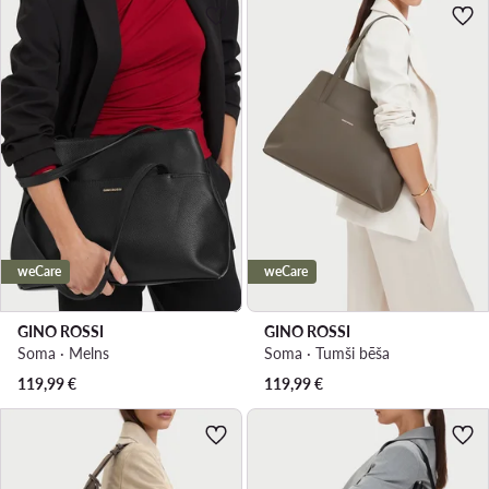
weCare
weCare
GINO ROSSI
GINO ROSSI
Soma · Melns
Soma · Tumši bēša
119,99
€
119,99
€