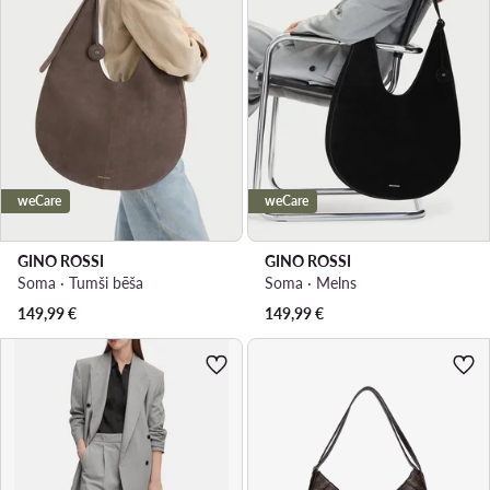
weCare
weCare
GINO ROSSI
GINO ROSSI
Soma · Tumši bēša
Soma · Melns
149,99
€
149,99
€