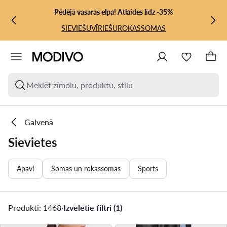
PĀRIET UZ GALVENO SATURU
PĀRIET UZ MEKLĒŠANU
Pēdējā vasaras elpa! Atlaides līdz -35%
SIEVIEŠU
VĪRIEŠU
ROKASSOMAS
Meklēt zīmolu, produktu, stilu
Galvenā
Sievietes
Apavi
Somas un rokassomas
Sports
Produkti: 1468
·
Izvēlētie filtri (1)