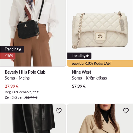
Trending
-15%
Trending
papildu -10% Kods: LAST
Beverly Hills Polo Club
Nine West
Soma · Melns
Soma · Krēmkrāsas
Pašreizējā cena
27,99
€
57,99
€
Regulārā cena
59,99 €
Zemākā cena
32,99 €