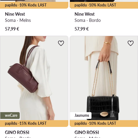
papildu -10% Kods: LAST
papildu -10% Kods: LAST
Nine West
Nine West
Soma · Melns
Soma · Bordo
57,99
€
57,99
€
weCare
Jaunums
papildu -15% Kods: LAST
papildu -10% Kods: LAST
GINO ROSSI
GINO ROSSI