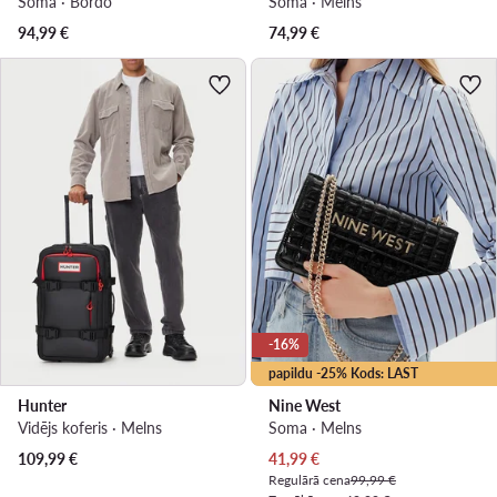
Soma · Bordo
Soma · Melns
94,99
€
74,99
€
-16%
papildu -25% Kods: LAST
Hunter
Nine West
Vidējs koferis · Melns
Soma · Melns
Pašreizējā cena
109,99
€
41,99
€
Regulārā cena
99,99 €