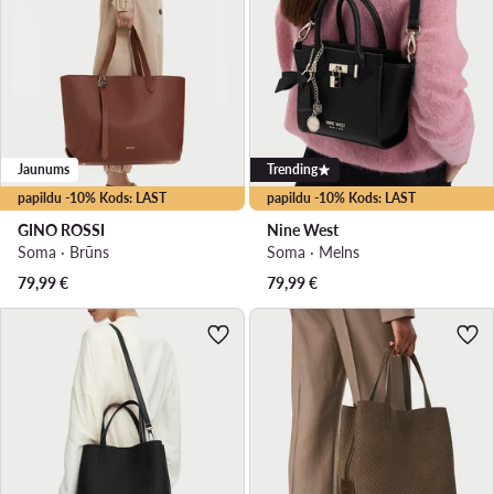
Jaunums
Trending
papildu -10% Kods: LAST
papildu -10% Kods: LAST
GINO ROSSI
Nine West
Soma · Brūns
Soma · Melns
79,99
€
79,99
€