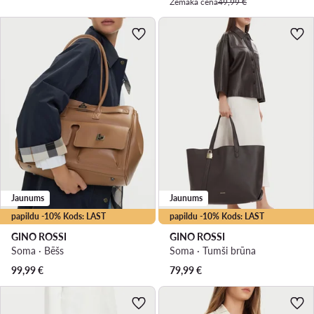
Zemākā cena
49,99 €
Jaunums
Jaunums
papildu -10% Kods: LAST
papildu -10% Kods: LAST
GINO ROSSI
GINO ROSSI
Soma · Bēšs
Soma · Tumši brūna
99,99
€
79,99
€