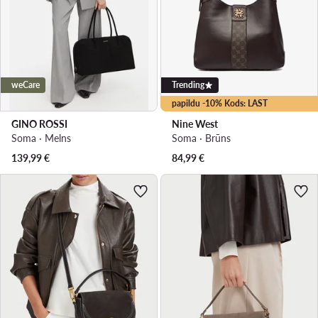
weCare
Trending
papildu -10% Kods: LAST
GINO ROSSI
Nine West
Soma · Melns
Soma · Brūns
139,99
€
84,99
€