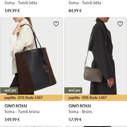
Soma · Tumši bēša
Soma · Tumši bēša
149,99
€
84,99
€
weCare
weCare
papildu -25% Kods: LAST
papildu -10% Kods: LAST
GINO ROSSI
GINO ROSSI
Soma · Tumši brūna
Soma · Brūns
149,99
€
57,99
€