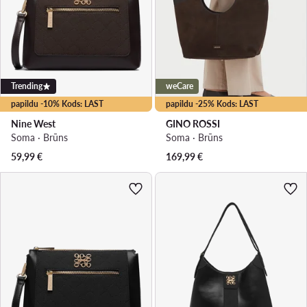
Trending
weCare
papildu -10% Kods: LAST
papildu -25% Kods: LAST
Nine West
GINO ROSSI
Soma · Brūns
Soma · Brūns
59,99
€
169,99
€