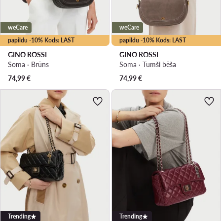
weCare
weCare
papildu -10% Kods: LAST
papildu -10% Kods: LAST
GINO ROSSI
GINO ROSSI
Soma · Brūns
Soma · Tumši bēša
74,99
€
74,99
€
Trending
Trending