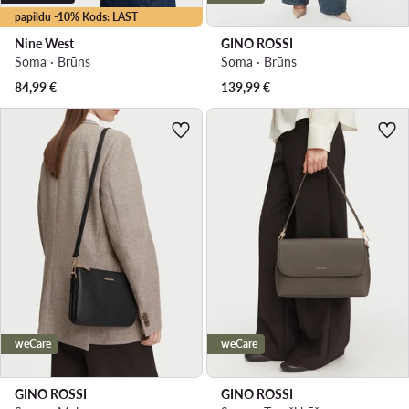
papildu -10% Kods: LAST
Nine West
GINO ROSSI
Soma · Brūns
Soma · Brūns
84,99
€
139,99
€
weCare
weCare
GINO ROSSI
GINO ROSSI