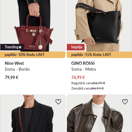
Trending
Iespēja
papildu -10% Kods: LAST
papildu -15% Kods: LAST
Nine West
GINO ROSSI
Soma · Bordo
Soma · Melns
Pašreizējā cena
79,99
€
76,99
€
Regulārā cena
84,99 €
Zemākā cena
84,99 €