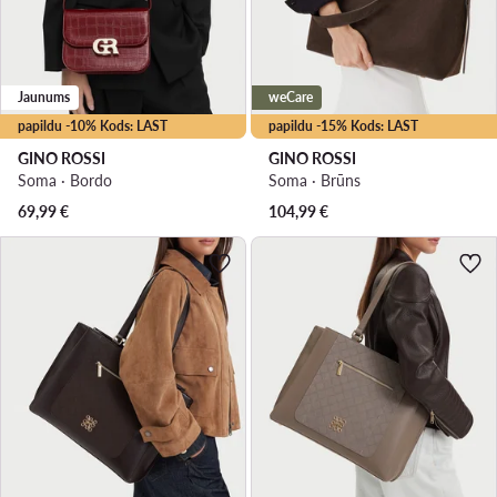
Jaunums
weCare
papildu -10% Kods: LAST
papildu -15% Kods: LAST
GINO ROSSI
GINO ROSSI
Soma · Bordo
Soma · Brūns
69,99
€
104,99
€