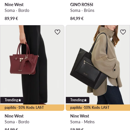
Nine West
GINO ROSSI
Soma · Bordo
Soma · Brūns
89,99
€
84,99
€
Trending
Trending
papildu -10% Kods: LAST
papildu -10% Kods: LAST
Nine West
Nine West
Soma · Bordo
Soma · Melns
84,99
€
59,99
€