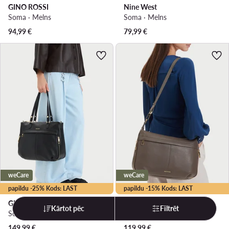
GINO ROSSI
Nine West
Soma · Melns
Soma · Melns
94,99
€
79,99
€
weCare
weCare
papildu -25% Kods: LAST
papildu -15% Kods: LAST
GINO ROSSI
GINO ROSSI
Kārtot pēc
Filtrēt
Soma · Melns
Soma · Pelēks
149,99
€
119,99
€