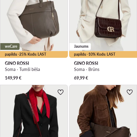
weCare
Jaunums
papildu -25% Kods: LAST
papildu -10% Kods: LAST
GINO ROSSI
GINO ROSSI
Soma · Tumši bēša
Soma · Brūns
149,99
€
69,99
€