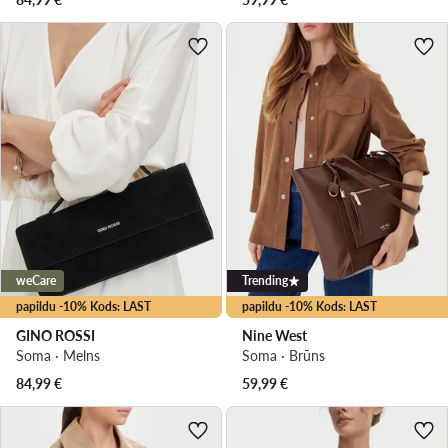
weCare
Trending
papildu -10% Kods: LAST
papildu -10% Kods: LAST
GINO ROSSI
Nine West
Soma · Melns
Soma · Brūns
84,99
€
59,99
€