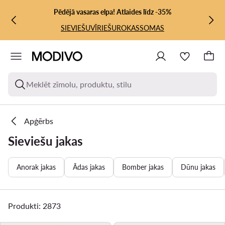
PĀRIET UZ GALVENO SATURU
PĀRIET UZ MEKLĒŠANU
Pēdējā vasaras elpa! Atlaides līdz -35%
SIEVIEŠU
VĪRIEŠU
ROKASSOMAS
Meklēt zīmolu, produktu, stilu
Apģērbs
Sieviešu jakas
Anorak jakas
Ādas jakas
Bomber jakas
Dūnu jakas
Produkti: 2873