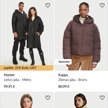
Jaunums
papildu -25% Kods: LAST
Hunter
Kappa
Lietus jaka · Melns
Ziemas jaka · Brūns
99,95
€
80,99
€