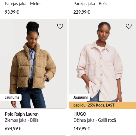
Pārejas jaka · Melns
Pārejas jaka · Bēšs
93,99
€
229,99
€
Jaunums
Jaunums
papildu -25% Kods: LAST
Polo Ralph Lauren
HUGO
Ziemas jaka · Bēšs
Džinsa jaka · Gaiši rozā
694,99
€
149,99
€