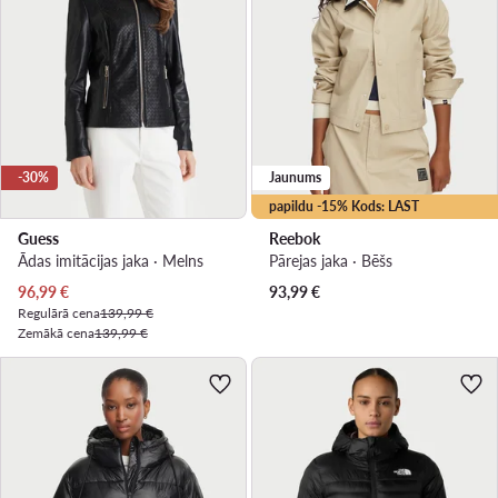
-30%
Jaunums
papildu -15% Kods: LAST
Guess
Reebok
Ādas imitācijas jaka · Melns
Pārejas jaka · Bēšs
Pašreizējā cena
96,99
€
93,99
€
Regulārā cena
139,99 €
Zemākā cena
139,99 €