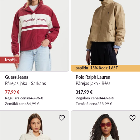
Iespēja
papildu -15% Kods: LAST
Guess Jeans
Polo Ralph Lauren
Pārejas jaka · Sarkans
Pārejas jaka · Bēšs
Pašreizējā cena
Pašreizējā cena
77,99
€
317,99
€
Regulārā cena
148,95 €
Regulārā cena
344,95 €
Zemākā cena
84,99 €
Zemākā cena
253,99 €