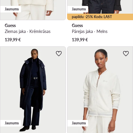
Jaunums
Jaunums
papildu -25% Kods: LAST
Guess
Guess
Ziemas jaka · Krēmkrāsas
Pārejas jaka · Melns
139,99
€
139,99
€
Jaunums
Jaunums