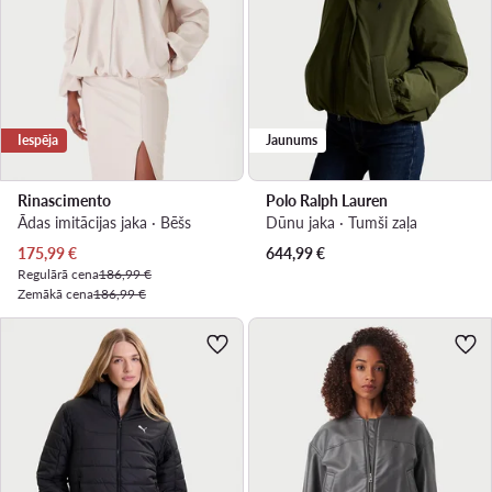
Iespēja
Jaunums
Rinascimento
Polo Ralph Lauren
Ādas imitācijas jaka · Bēšs
Dūnu jaka · Tumši zaļa
Pašreizējā cena
175,99
€
644,99
€
Regulārā cena
186,99 €
Zemākā cena
186,99 €