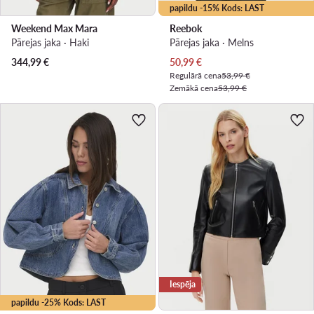
papildu -15% Kods: LAST
Weekend Max Mara
Reebok
Pārejas jaka · Haki
Pārejas jaka · Melns
Pašreizējā cena
344,99
€
50,99
€
Regulārā cena
53,99 €
Zemākā cena
53,99 €
Iespēja
papildu -25% Kods: LAST