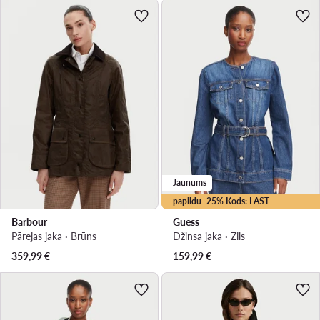
Jaunums
papildu -25% Kods: LAST
Barbour
Guess
Pārejas jaka · Brūns
Džinsa jaka · Zils
359,99
€
159,99
€