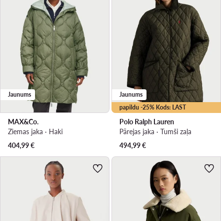
Jaunums
Jaunums
papildu -25% Kods: LAST
MAX&Co.
Polo Ralph Lauren
Ziemas jaka · Haki
Pārejas jaka · Tumši zaļa
404,99
€
494,99
€