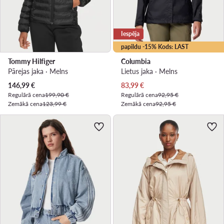
Iespēja
papildu -15% Kods: LAST
Tommy Hilfiger
Columbia
Pārejas jaka · Melns
Lietus jaka · Melns
Pašreizējā cena
Pašreizējā cena
146,99
€
83,99
€
Regulārā cena
199,90 €
Regulārā cena
92,95 €
Zemākā cena
123,99 €
Zemākā cena
92,95 €