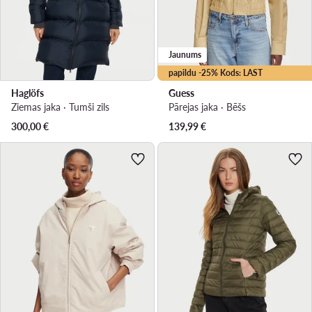
Jaunums
papildu -25% Kods: LAST
Haglöfs
Guess
Ziemas jaka · Tumši zils
Pārejas jaka · Bēšs
300,00
€
139,99
€