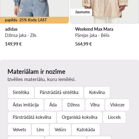
Jaunums
papildu -25% Kods: LAST
adidas
Weekend Max Mara
Džinsa jaka · Zils
Pārejas jaka · Bēšs
149,99
€
564,99
€
Materiālam ir nozīme
Izvēlies materiālu, kuru iemīlēsi.
Sintētika
Pārstrādātā sintētika
Kokvilna
Ādas imitācija
Āda
Džinss
Vilna
Viskoze
Pārstrādātā kokvilna
Organiskā kokvilna
Liocels
Velvets
Lins
Velūrs
Kažokāda