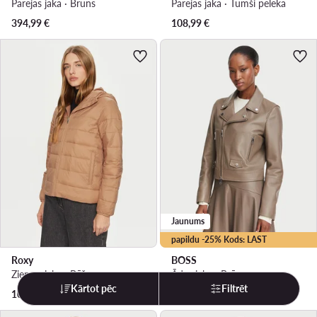
Pārejas jaka · Brūns
Pārejas jaka · Tumši pelēka
394,99
€
108,99
€
Jaunums
papildu -25% Kods: LAST
Roxy
BOSS
Ziemas jaka · Bēšs
Ādas jaka · Brūns
Kārtot pēc
Filtrēt
100,00
€
598,99
€