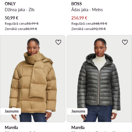
ONLY
BOSS
Džinsa jaka · Zils
Ādas jaka · Melns
Pašreizējā cena
Pašreizējā cena
50,99
€
256,99
€
Regulārā cena
53,99 €
Regulārā cena
548,95 €
Zemākā cena
30,99 €
Zemākā cena
292,95 €
Jaunums
Jaunums
Marella
Marella