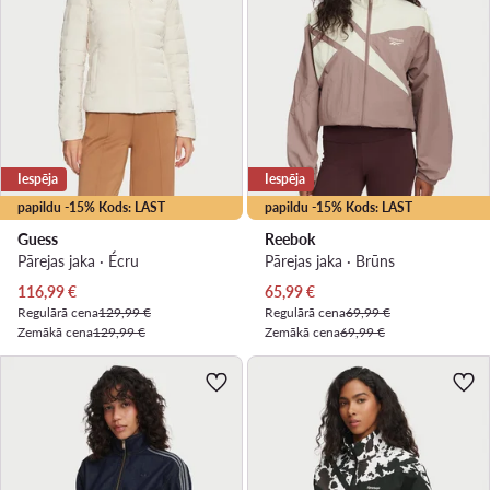
Iespēja
Iespēja
papildu -15% Kods: LAST
papildu -15% Kods: LAST
Guess
Reebok
Pārejas jaka · Écru
Pārejas jaka · Brūns
Pašreizējā cena
Pašreizējā cena
116,99
€
65,99
€
Regulārā cena
129,99 €
Regulārā cena
69,99 €
Zemākā cena
129,99 €
Zemākā cena
69,99 €