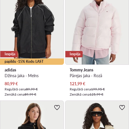
Iespēja
Iespēja
papildu -15% Kods: LAST
adidas
Tommy Jeans
Džinsa jaka · Melns
Pārejas jaka · Rozā
Pašreizējā cena
Pašreizējā cena
80,99
€
121,99
€
Regulārā cena
89,99 €
Regulārā cena
199,95 €
Zemākā cena
89,99 €
Zemākā cena
125,99 €