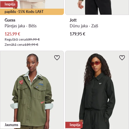
Iespēja
papildu -15% Kods: LAST
Guess
Jott
Pārejas jaka · Bēšs
Dūnu jaka · Zaļš
Pašreizējā cena
125,99
€
179,95
€
Regulārā cena
139,99 €
Zemākā cena
139,99 €
Jaunums
Iespēja