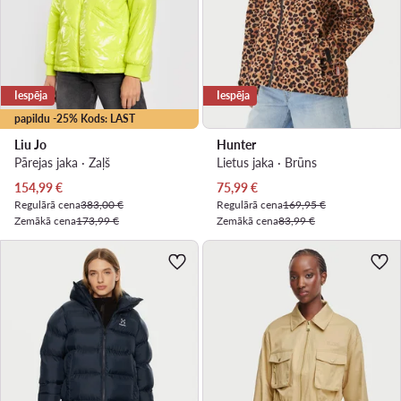
Iespēja
Iespēja
papildu -25% Kods: LAST
Liu Jo
Hunter
Pārejas jaka · Zaļš
Lietus jaka · Brūns
Pašreizējā cena
Pašreizējā cena
154,99
€
75,99
€
Regulārā cena
383,00 €
Regulārā cena
169,95 €
Zemākā cena
173,99 €
Zemākā cena
83,99 €