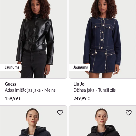
Jaunums
Jaunums
Guess
Liu Jo
Ādas imitācijas jaka · Melns
Džinsa jaka · Tumši zils
159,99
€
249,99
€