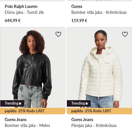
Polo Ralph Lauren
Guess
Dūnu jaka · Tumši zils
Bomber stila jaka · Krēmkrāsas
644,99
€
119,99
€
Trending
Trending
papildu -25% Kods: LAST
papildu -25% Kods: LAST
Guess Jeans
Guess Jeans
Bomber stila jaka · Melns
Pārejas jaka · Krēmkrāsas