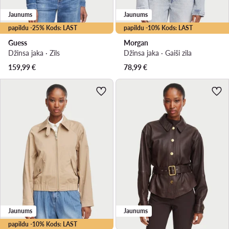
Jaunums
Jaunums
papildu -25% Kods: LAST
papildu -10% Kods: LAST
Guess
Morgan
Džinsa jaka · Zils
Džinsa jaka · Gaiši zila
159,99
€
78,99
€
Jaunums
Jaunums
papildu -10% Kods: LAST