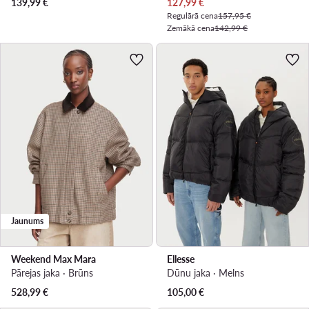
Pašreizējā cena
139,99
€
127,99
€
Regulārā cena
157,95 €
Zemākā cena
142,99 €
Jaunums
Weekend Max Mara
Ellesse
Pārejas jaka · Brūns
Dūnu jaka · Melns
528,99
€
105,00
€