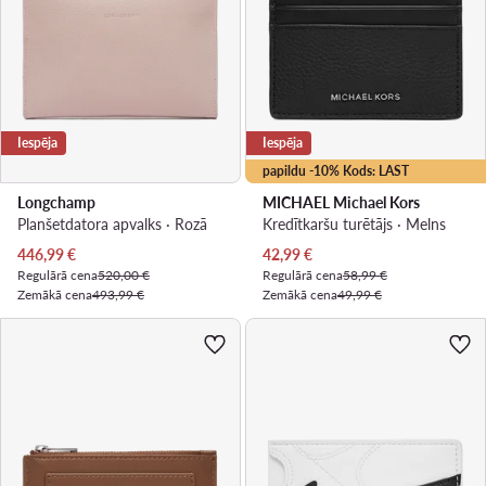
Iespēja
Iespēja
papildu -10% Kods: LAST
Longchamp
MICHAEL Michael Kors
Planšetdatora apvalks · Rozā
Kredītkaršu turētājs · Melns
Pašreizējā cena
Pašreizējā cena
446,99
€
42,99
€
Regulārā cena
520,00 €
Regulārā cena
58,99 €
Zemākā cena
493,99 €
Zemākā cena
49,99 €