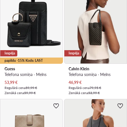
Iespēja
Iespēja
papildu -15% Kods: LAST
Guess
Calvin Klein
Telefona somiņa · Melns
Telefona somiņa · Melns
Pašreizējā cena
Pašreizējā cena
53,99
€
46,99
€
Regulārā cena
59,99 €
Regulārā cena
79,95 €
Zemākā cena
59,99 €
Zemākā cena
53,99 €