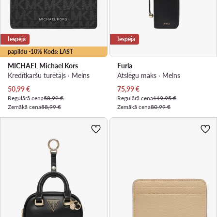
Iespēja
Iespēja
papildu -10% Kods: LAST
MICHAEL Michael Kors
Furla
Kredītkaršu turētājs · Melns
Atslēgu maks · Melns
Pašreizējā cena
Pašreizējā cena
50,99
€
75,99
€
Regulārā cena
58,99 €
Regulārā cena
119,95 €
Zemākā cena
58,99 €
Zemākā cena
80,99 €