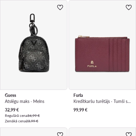
Guess
Furla
Atslēgu maks · Melns
Kredītkaršu turētājs · Tumši sarkana
Pašreizējā cena
32,99
€
99,99
€
Regulārā cena
34,99 €
Zemākā cena
23,99 €