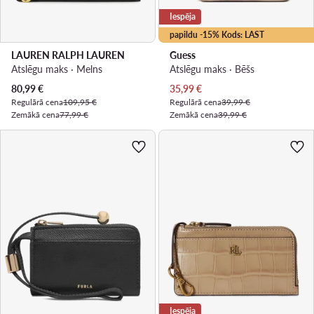
Iespēja
papildu -15% Kods: LAST
LAUREN RALPH LAUREN
Guess
Atslēgu maks · Melns
Atslēgu maks · Bēšs
Pašreizējā cena
Pašreizējā cena
80,99
€
35,99
€
Regulārā cena
109,95 €
Regulārā cena
39,99 €
Zemākā cena
77,99 €
Zemākā cena
39,99 €
Iespēja