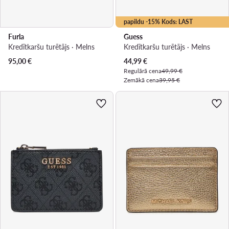
papildu -15% Kods: LAST
Furla
Guess
Kredītkaršu turētājs · Melns
Kredītkaršu turētājs · Melns
Pašreizējā cena
95,00
€
44,99
€
Regulārā cena
49,99 €
Zemākā cena
39,95 €