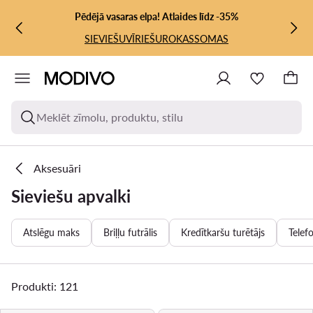
PĀRIET UZ GALVENO SATURU
PĀRIET UZ MEKLĒŠANU
Pēdējā vasaras elpa! Atlaides līdz -35%
SIEVIEŠU
VĪRIEŠU
ROKASSOMAS
Meklēt zīmolu, produktu, stilu
Aksesuāri
Sieviešu apvalki
Atslēgu maks
Briļļu futrālis
Kredītkaršu turētājs
Telef
Produkti: 121