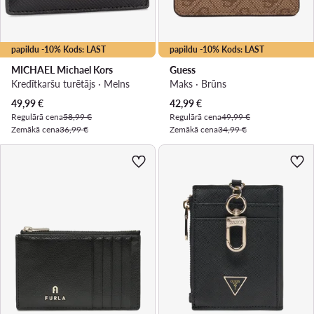
papildu -10% Kods: LAST
papildu -10% Kods: LAST
MICHAEL Michael Kors
Guess
Kredītkaršu turētājs · Melns
Maks · Brūns
Pašreizējā cena
Pašreizējā cena
49,99
€
42,99
€
Regulārā cena
58,99 €
Regulārā cena
49,99 €
Zemākā cena
36,99 €
Zemākā cena
34,99 €