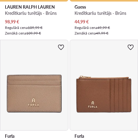
LAUREN RALPH LAUREN
Guess
Kredītkaršu turētājs · Brūns
Kredītkaršu turētājs · Brūns
Pašreizējā cena
Pašreizējā cena
98,99
€
44,99
€
Regulārā cena
109,99 €
Regulārā cena
49,99 €
Zemākā cena
109,99 €
Zemākā cena
49,99 €
Furla
Furla