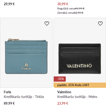
Pašreizējā cena
29,99
€
30,99
€
Regulārā cena
49,99 €
Zemākā cena
32,99 €
-31%
papildu -25% Kods: LAST
Furla
Valentino
Kredītkaršu turētājs · Tirkīzs
Kredītkaršu turētājs · Melns
Pašreizējā cena
89,99
€
23,99
€