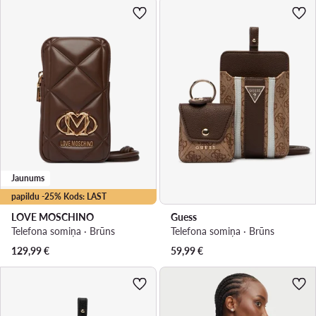
Jaunums
papildu -25% Kods: LAST
LOVE MOSCHINO
Guess
Telefona somiņa · Brūns
Telefona somiņa · Brūns
129,99
€
59,99
€