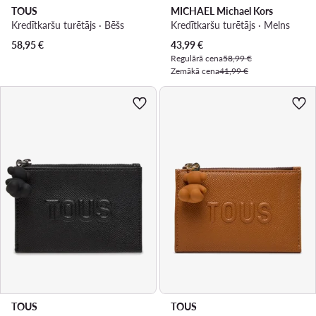
TOUS
MICHAEL Michael Kors
Kredītkaršu turētājs · Bēšs
Kredītkaršu turētājs · Melns
Pašreizējā cena
58,95
€
43,99
€
Regulārā cena
58,99 €
Zemākā cena
41,99 €
TOUS
TOUS