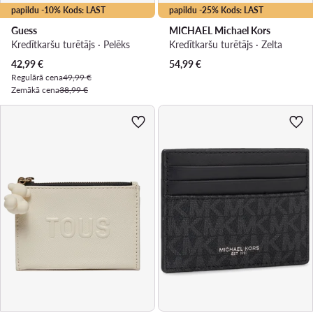
papildu -10% Kods: LAST
papildu -25% Kods: LAST
Guess
MICHAEL Michael Kors
Kredītkaršu turētājs · Pelēks
Kredītkaršu turētājs · Zelta
Pašreizējā cena
42,99
€
54,99
€
Regulārā cena
49,99 €
Zemākā cena
38,99 €