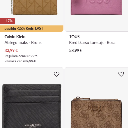
-17%
papildu -15% Kods: LAST
Calvin Klein
TOUS
Atslēgu maks · Brūns
Kredītkaršu turētājs · Rozā
Pašreizējā cena
32,99
€
58,99
€
Regulārā cena
39,99 €
Zemākā cena
39,99 €