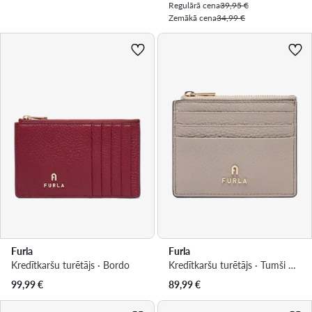
Regulārā cena
39,95 €
Zemākā cena
34,99 €
Furla
Furla
Kredītkaršu turētājs · Bordo
Kredītkaršu turētājs · Tumši bēša
99,99
€
89,99
€