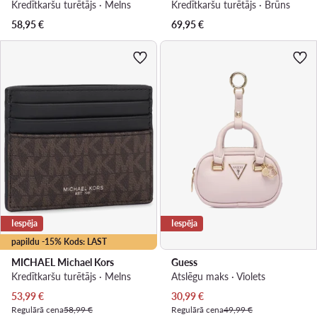
Kredītkaršu turētājs · Melns
Kredītkaršu turētājs · Brūns
58,95
€
69,95
€
Iespēja
Iespēja
papildu -15% Kods: LAST
MICHAEL Michael Kors
Guess
Kredītkaršu turētājs · Melns
Atslēgu maks · Violets
Pašreizējā cena
Pašreizējā cena
53,99
€
30,99
€
Regulārā cena
58,99 €
Regulārā cena
49,99 €