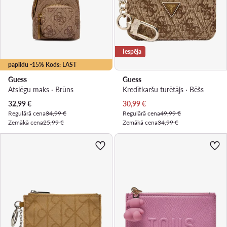
Iespēja
papildu -15% Kods: LAST
Guess
Guess
Atslēgu maks · Brūns
Kredītkaršu turētājs · Bēšs
Pašreizējā cena
Pašreizējā cena
32,99
€
30,99
€
Regulārā cena
34,99 €
Regulārā cena
49,99 €
Zemākā cena
25,99 €
Zemākā cena
34,99 €