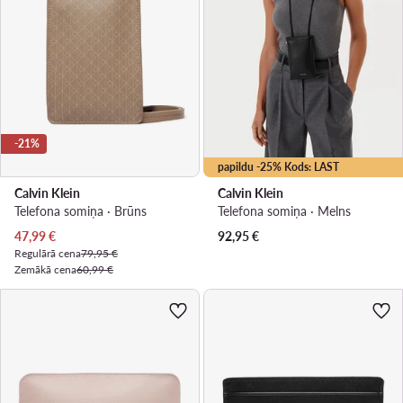
-21%
papildu -25% Kods: LAST
Calvin Klein
Calvin Klein
Telefona somiņa · Brūns
Telefona somiņa · Melns
Pašreizējā cena
47,99
€
92,95
€
Regulārā cena
79,95 €
Zemākā cena
60,99 €