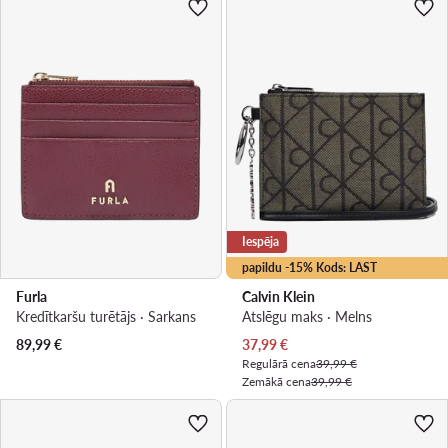
Iespēja
papildu -15% Kods: LAST
Furla
Calvin Klein
Kredītkaršu turētājs · Sarkans
Atslēgu maks · Melns
Pašreizējā cena
89,99
€
37,99
€
Regulārā cena
39,99 €
Zemākā cena
39,99 €