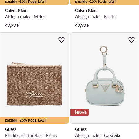
papildu -15% Kods: LAST
papildu -15% Kods: LAST
Calvin Klein
Calvin Klein
Atslēgu maks · Melns
Atslēgu maks · Bordo
49,99
€
49,99
€
Iespēja
papildu -25% Kods: LAST
Guess
Guess
Kredītkaršu turētājs · Brūns
Atslēgu maks · Gaiši zila