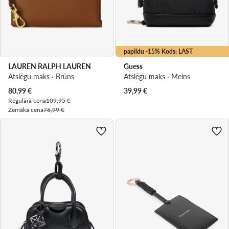
papildu -15% Kods: LAST
LAUREN RALPH LAUREN
Guess
Atslēgu maks · Brūns
Atslēgu maks · Melns
Pašreizējā cena
80,99
€
39,99
€
Regulārā cena
109,95 €
Zemākā cena
76,99 €