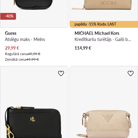
-40%
papildu -15% Kods: LAST
Guess
MICHAEL Michael Kors
Atslēgu maks · Melns
Kredītkaršu turētājs · Gaiši bēša
Pašreizējā cena
29,99
€
114,99
€
Regulārā cena
49,99 €
Zemākā cena
49,99 €