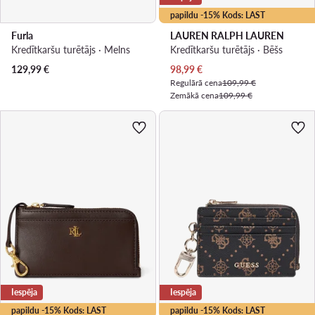
papildu -15% Kods: LAST
Furla
LAUREN RALPH LAUREN
Kredītkaršu turētājs · Melns
Kredītkaršu turētājs · Bēšs
Pašreizējā cena
129,99
€
98,99
€
Regulārā cena
109,99 €
Zemākā cena
109,99 €
Iespēja
Iespēja
papildu -15% Kods: LAST
papildu -15% Kods: LAST