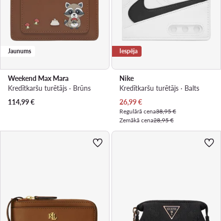
Jaunums
Iespēja
Weekend Max Mara
Nike
Kredītkaršu turētājs · Brūns
Kredītkaršu turētājs · Balts
Pašreizējā cena
114,99
€
26,99
€
Regulārā cena
38,95 €
Zemākā cena
28,95 €