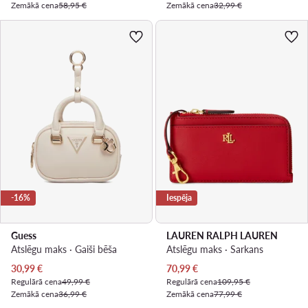
Zemākā cena
58,95 €
Zemākā cena
32,99 €
-16%
Iespēja
Guess
LAUREN RALPH LAUREN
Atslēgu maks · Gaiši bēša
Atslēgu maks · Sarkans
Pašreizējā cena
Pašreizējā cena
30,99
€
70,99
€
Regulārā cena
49,99 €
Regulārā cena
109,95 €
Zemākā cena
36,99 €
Zemākā cena
77,99 €