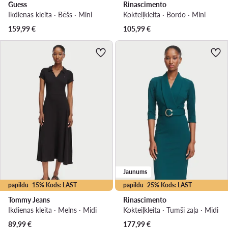
Guess
Rinascimento
Ikdienas kleita · Bēšs · Mini
Kokteiļkleita · Bordo · Mini
159,99
€
105,99
€
Jaunums
papildu -15% Kods: LAST
papildu -25% Kods: LAST
Tommy Jeans
Rinascimento
Ikdienas kleita · Melns · Midi
Kokteiļkleita · Tumši zaļa · Midi
89,99
€
177,99
€