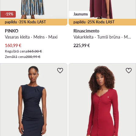
-19%
Jaunums
papildu -35% Kods: LAST
papildu -25% Kods: LAST
PINKO
Rinascimento
Vasaras kleita · Melns · Maxi
Vakarkleita · Tumši brūna · Maxi
Pašreizējā cena
160,99
€
225,99
€
Regulārā cena
365,00 €
Zemākā cena
200,99 €