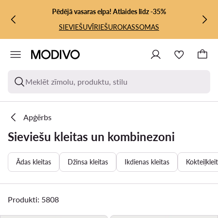
PĀRIET UZ GALVENO SATURU
PĀRIET UZ MEKLĒŠANU
Pēdējā vasaras elpa! Atlaides līdz -35%
SIEVIEŠU
VĪRIEŠU
ROKASSOMAS
Meklēt zīmolu, produktu, stilu
Apģērbs
Sieviešu kleitas un kombinezoni
Ādas kleitas
Džinsa kleitas
Ikdienas kleitas
Kokteiļklei
Produkti: 5808