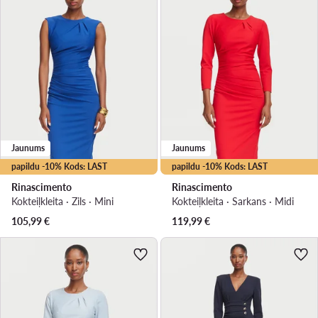
Jaunums
Jaunums
papildu -10% Kods: LAST
papildu -10% Kods: LAST
Rinascimento
Rinascimento
Kokteiļkleita · Zils · Mini
Kokteiļkleita · Sarkans · Midi
105,99
€
119,99
€