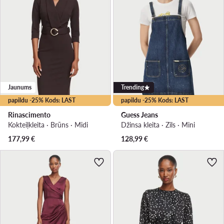
Jaunums
Trending
papildu -25% Kods: LAST
papildu -25% Kods: LAST
Rinascimento
Guess Jeans
Kokteiļkleita · Brūns · Midi
Džinsa kleita · Zils · Mini
177,99
€
128,99
€