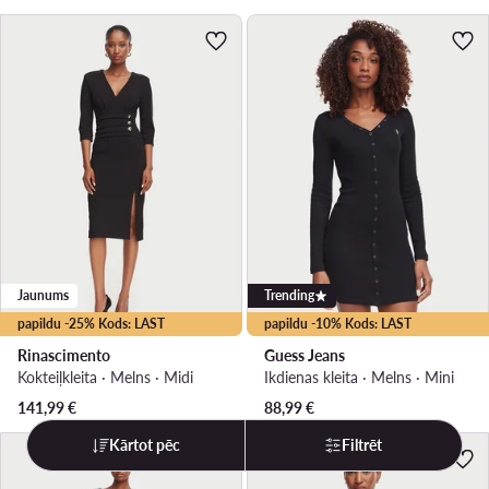
Jaunums
Trending
papildu -25% Kods: LAST
papildu -10% Kods: LAST
Rinascimento
Guess Jeans
Kokteiļkleita · Melns · Midi
Ikdienas kleita · Melns · Mini
141,99
€
88,99
€
Kārtot pēc
Filtrēt