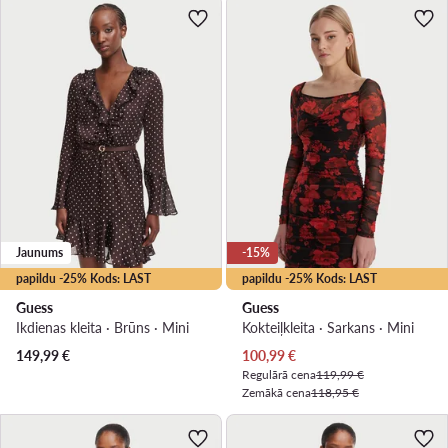
Jaunums
-15%
papildu -25% Kods: LAST
papildu -25% Kods: LAST
Guess
Guess
Ikdienas kleita · Brūns · Mini
Kokteiļkleita · Sarkans · Mini
Pašreizējā cena
149,99
€
100,99
€
Regulārā cena
119,99 €
Zemākā cena
118,95 €