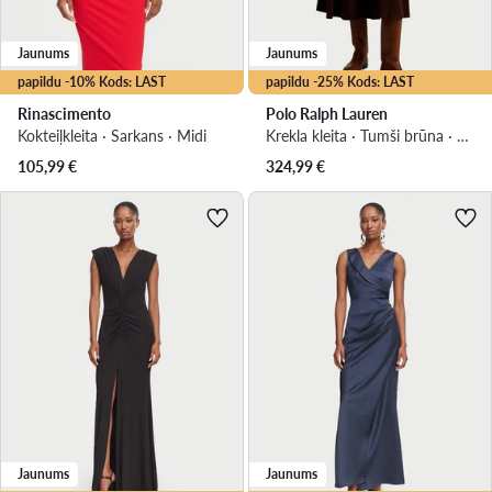
Jaunums
Jaunums
papildu -10% Kods: LAST
papildu -25% Kods: LAST
Rinascimento
Polo Ralph Lauren
Kokteiļkleita · Sarkans · Midi
Krekla kleita · Tumši brūna · Midi
105,99
€
324,99
€
Jaunums
Jaunums