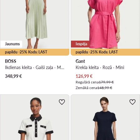
Jaunums
Iespēja
papildu -25% Kods: LAST
papildu -25% Kods: LAST
BOSS
Gant
Ikdienas kleita · Gaiši zaļa · Midi
Krekla kleita · Rozā · Mini
Pašreizējā cena
348,99
€
126,99
€
Regulārā cena
179,99 €
Zemākā cena
148,99 €