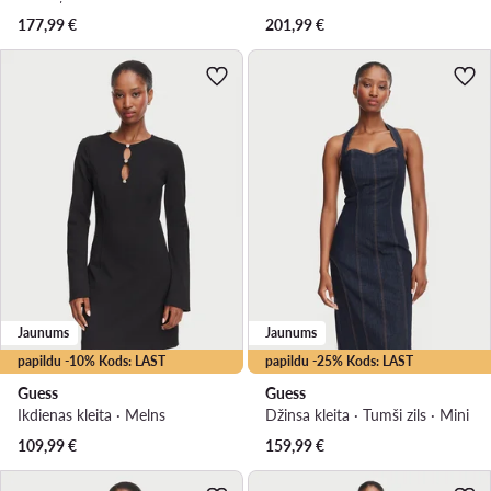
177,99
€
201,99
€
Jaunums
Jaunums
papildu -10% Kods: LAST
papildu -25% Kods: LAST
Guess
Guess
Ikdienas kleita · Melns
Džinsa kleita · Tumši zils · Mini
109,99
€
159,99
€