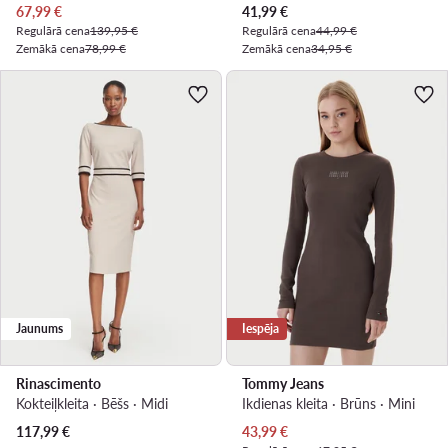
Pašreizējā cena
Pašreizējā cena
67,99
€
41,99
€
Regulārā cena
139,95 €
Regulārā cena
44,99 €
Zemākā cena
78,99 €
Zemākā cena
34,95 €
Jaunums
Iespēja
Rinascimento
Tommy Jeans
Kokteiļkleita · Bēšs · Midi
Ikdienas kleita · Brūns · Mini
Pašreizējā cena
117,99
€
43,99
€