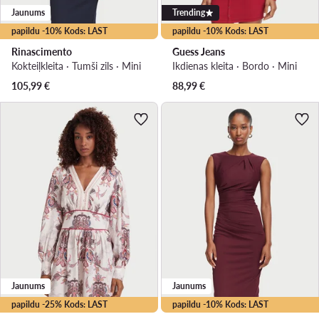
Jaunums
Trending
papildu -10% Kods: LAST
papildu -10% Kods: LAST
Rinascimento
Guess Jeans
Kokteiļkleita · Tumši zils · Mini
Ikdienas kleita · Bordo · Mini
105,99
€
88,99
€
Jaunums
Jaunums
papildu -25% Kods: LAST
papildu -10% Kods: LAST