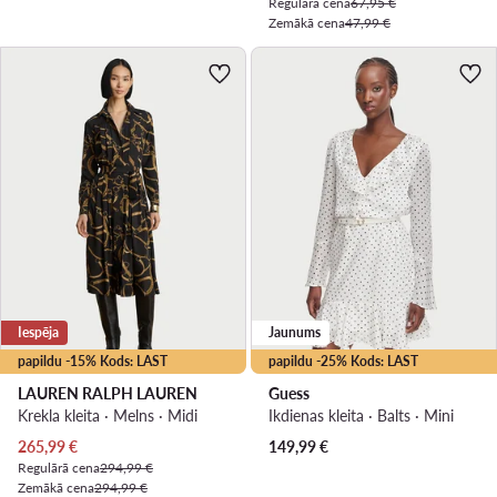
Regulārā cena
67,95 €
Zemākā cena
47,99 €
Iespēja
Jaunums
papildu -15% Kods: LAST
papildu -25% Kods: LAST
LAUREN RALPH LAUREN
Guess
Krekla kleita · Melns · Midi
Ikdienas kleita · Balts · Mini
Pašreizējā cena
265,99
€
149,99
€
Regulārā cena
294,99 €
Zemākā cena
294,99 €