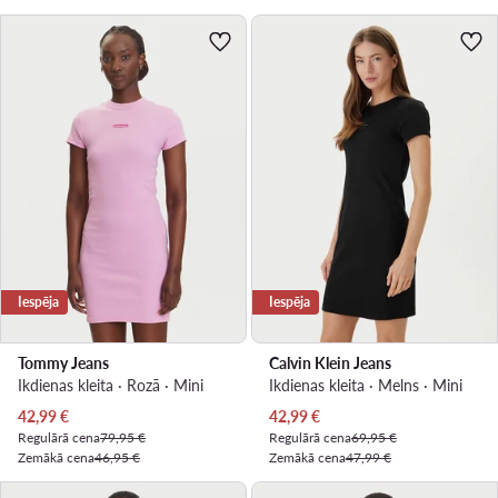
Iespēja
Iespēja
Tommy Jeans
Calvin Klein Jeans
Ikdienas kleita · Rozā · Mini
Ikdienas kleita · Melns · Mini
Pašreizējā cena
Pašreizējā cena
42,99
€
42,99
€
Regulārā cena
79,95 €
Regulārā cena
69,95 €
Zemākā cena
46,95 €
Zemākā cena
47,99 €