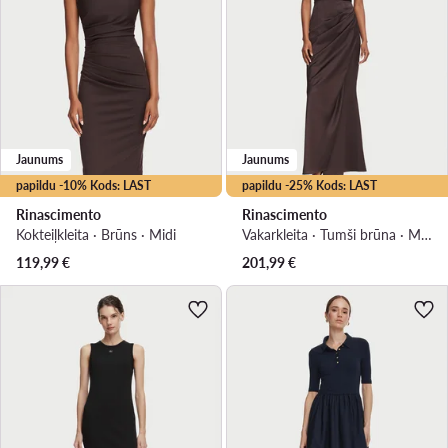
Jaunums
Jaunums
papildu -10% Kods: LAST
papildu -25% Kods: LAST
Rinascimento
Rinascimento
Kokteiļkleita · Brūns · Midi
Vakarkleita · Tumši brūna · Maxi
119,99
€
201,99
€