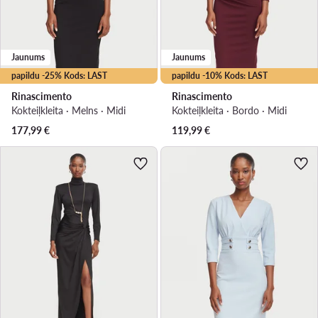
Jaunums
Jaunums
papildu -25% Kods: LAST
papildu -10% Kods: LAST
Rinascimento
Rinascimento
Kokteiļkleita · Melns · Midi
Kokteiļkleita · Bordo · Midi
177,99
€
119,99
€