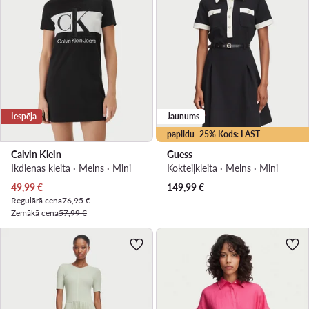
Iespēja
Jaunums
papildu -25% Kods: LAST
Calvin Klein
Guess
Ikdienas kleita · Melns · Mini
Kokteiļkleita · Melns · Mini
Pašreizējā cena
49,99
€
149,99
€
Regulārā cena
76,95 €
Zemākā cena
57,99 €