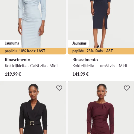
Jaunums
Jaunums
papildu -10% Kods: LAST
papildu -25% Kods: LAST
Rinascimento
Rinascimento
Kokteiļkleita · Gaiši zila · Midi
Kokteiļkleita · Tumši zils · Midi
119,99
€
141,99
€