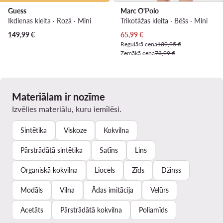
Guess
Marc O'Polo
Ikdienas kleita · Rozā · Mini
Trikotāžas kleita · Bēšs · Mini
Pašreizējā cena
149,99
€
65,99
€
Regulārā cena
139,95 €
Zemākā cena
73,99 €
Materiālam ir nozīme
Izvēlies materiālu, kuru iemīlēsi.
Sintētika
Viskoze
Kokvilna
Pārstrādātā sintētika
Satīns
Lins
Organiskā kokvilna
Liocels
Zīds
Džinss
Modāls
Vilna
Ādas imitācija
Velūrs
Acetāts
Pārstrādātā kokvilna
Poliamīds