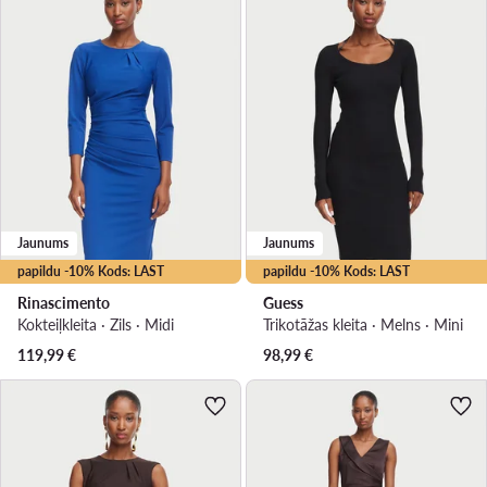
Jaunums
Jaunums
papildu -10% Kods: LAST
papildu -10% Kods: LAST
Rinascimento
Guess
Kokteiļkleita · Zils · Midi
Trikotāžas kleita · Melns · Mini
119,99
€
98,99
€