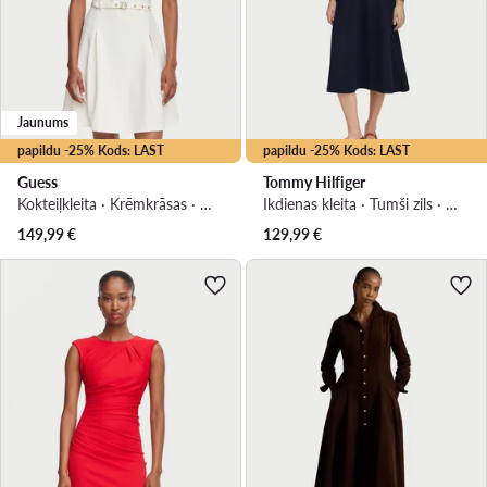
Jaunums
papildu -25% Kods: LAST
papildu -25% Kods: LAST
Guess
Tommy Hilfiger
Kokteiļkleita · Krēmkrāsas · Mini
Ikdienas kleita · Tumši zils · Midi
149,99
€
129,99
€