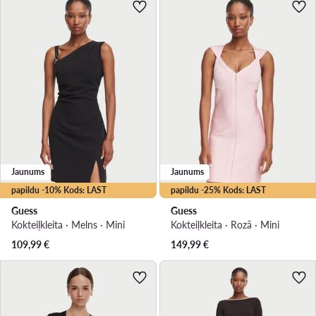
Jaunums
Jaunums
papildu -10% Kods: LAST
papildu -25% Kods: LAST
Guess
Guess
Kokteiļkleita · Melns · Mini
Kokteiļkleita · Rozā · Mini
109,99
€
149,99
€