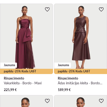
Jaunums
Jaunums
papildu -25% Kods: LAST
papildu -25% Kods: LAST
Rinascimento
Rinascimento
Vakarkleita · Bordo · Maxi
Ādas imitācijas kleita · Bordo · Midi
225,99
€
189,99
€