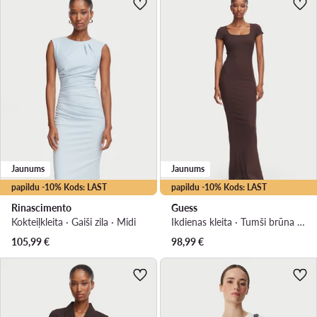
Jaunums
Jaunums
papildu -10% Kods: LAST
papildu -10% Kods: LAST
Rinascimento
Guess
Kokteiļkleita · Gaiši zila · Midi
Ikdienas kleita · Tumši brūna · Maxi
105,99
€
98,99
€