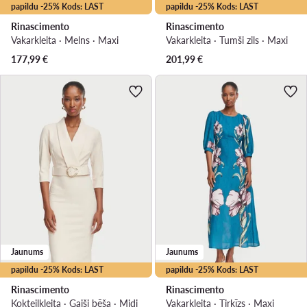
papildu -25% Kods: LAST
papildu -25% Kods: LAST
Rinascimento
Rinascimento
Vakarkleita · Melns · Maxi
Vakarkleita · Tumši zils · Maxi
177,99
€
201,99
€
Jaunums
Jaunums
papildu -25% Kods: LAST
papildu -25% Kods: LAST
Rinascimento
Rinascimento
Kokteiļkleita · Gaiši bēša · Midi
Vakarkleita · Tirkīzs · Maxi