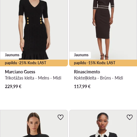
Jaunums
Jaunums
papildu -25% Kods: LAST
papildu -15% Kods: LAST
Marciano Guess
Rinascimento
Trikotāžas kleita · Melns · Midi
Kokteiļkleita · Brūns · Midi
229,99
€
117,99
€