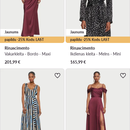
Jaunums
Jaunums
papildu -25% Kods: LAST
papildu -25% Kods: LAST
Rinascimento
Rinascimento
Vakarkleita · Bordo · Maxi
Ikdienas kleita · Melns · Mini
201,99
€
165,99
€