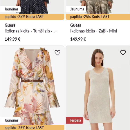
Jaunums
Jaunums
papildu -25% Kods: LAST
papildu -25% Kods: LAST
Guess
Guess
Ikdienas kleita · Tumši zils · Mini
Ikdienas kleita · Zaļš · Mini
149,99
€
149,99
€
Jaunums
Iespēja
papildu -25% Kods: LAST