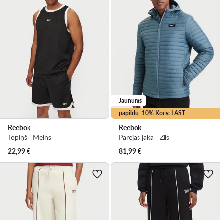
Jaunums
papildu -10% Kods: LAST
Reebok
Reebok
Topiņš · Melns
Pārejas jaka · Zils
22,99
€
81,99
€