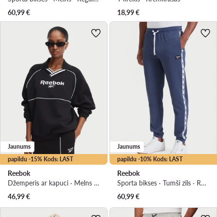
60,99
€
18,99
€
Jaunums
Jaunums
papildu -15% Kods: LAST
papildu -10% Kods: LAST
Reebok
Reebok
Džemperis ar kapuci · Melns · Oversize
Sporta bikses · Tumši zils · Regular Fit
46,99
€
60,99
€