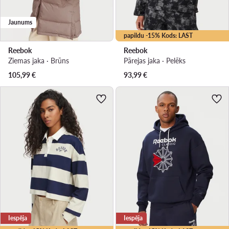
Jaunums
papildu -15% Kods: LAST
Reebok
Reebok
Ziemas jaka · Brūns
Pārejas jaka · Pelēks
105,99
€
93,99
€
Iespēja
Iespēja