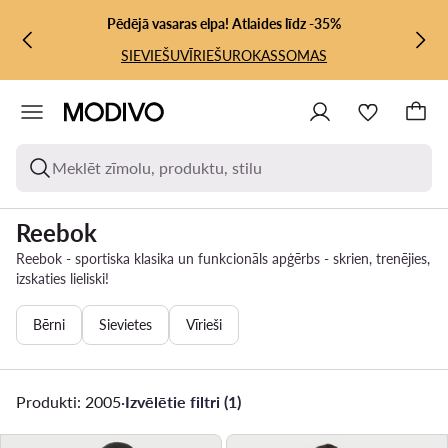
PĀRIET UZ GALVENO SATURU
PĀRIET UZ MEKLĒŠANU
Pēdējā vasaras elpa! Atlaides līdz -35%
SIEVIEŠU
VĪRIEŠU
ROKASSOMAS
Meklēt zīmolu, produktu, stilu
Reebok
Reebok - sportiska klasika un funkcionāls apģērbs - skrien, trenējies,
izskaties lieliski!
Bērni
Sievietes
Vīrieši
Produkti: 2005
·
Izvēlētie filtri (1)