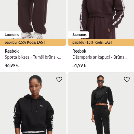
Jaunums
Jaunums
papildu -15% Kods: LAST
papildu -15% Kods: LAST
Reebok
Reebok
Sporta bikses · Tumši brūna · Regular Fit
Džemperis ar kapuci · Brūns · Regular Fit
46,99
€
51,99
€