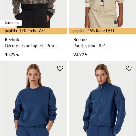
Jaunums
papildu -15% Kods: LAST
papildu -15% Kods: LAST
Reebok
Reebok
Džemperis ar kapuci · Brūns · Regular Fit
Pārejas jaka · Bēšs
46,99
€
93,99
€