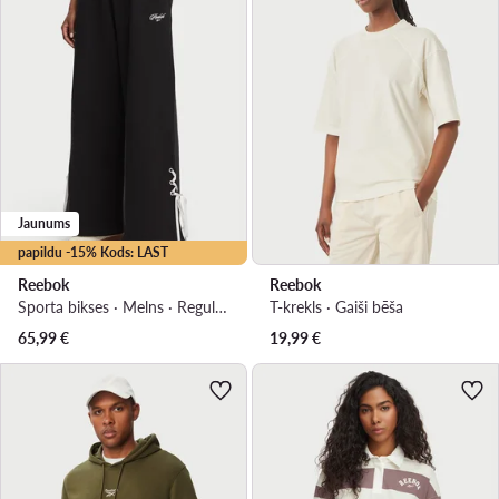
Jaunums
papildu -15% Kods: LAST
Reebok
Reebok
Sporta bikses · Melns · Regular Fit
T-krekls · Gaiši bēša
65,99
€
19,99
€