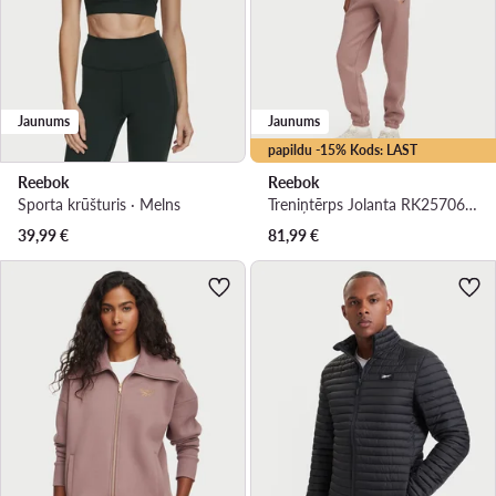
Jaunums
Jaunums
papildu -15% Kods: LAST
Reebok
Reebok
Sporta krūšturis · Melns
Treniņtērps Jolanta RK25706CCW Brūns Regular Fit
39,99
€
81,99
€