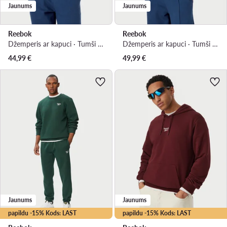
Jaunums
Jaunums
Reebok
Reebok
Džemperis ar kapuci · Tumši zils · Regular Fit
Džemperis ar kapuci · Tumši zils · Relaxed Fit
44,99
€
49,99
€
Jaunums
Jaunums
papildu -15% Kods: LAST
papildu -15% Kods: LAST