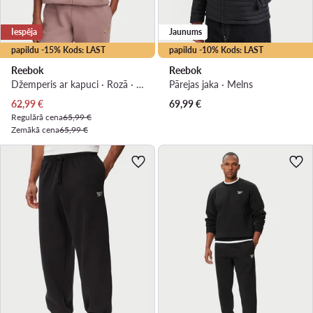
Iespēja
Jaunums
papildu -15% Kods: LAST
papildu -10% Kods: LAST
Reebok
Reebok
Džemperis ar kapuci · Rozā · Regular Fit
Pārejas jaka · Melns
Pašreizējā cena
62,99
€
69,99
€
Regulārā cena
65,99 €
Zemākā cena
65,99 €