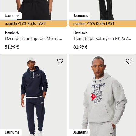
Jaunums
Jaunums
papildu -15% Kods: LAST
papildu -15% Kods: LAST
Reebok
Reebok
Džemperis ar kapuci · Melns · Regular Fit
Treniņtērps Kataryzna RK25714CCW Melns Regular Fit
51,99
€
81,99
€
Jaunums
Jaunums