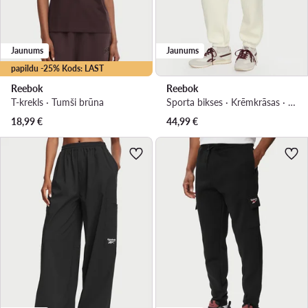
Jaunums
Jaunums
papildu -25% Kods: LAST
Reebok
Reebok
T-krekls · Tumši brūna
Sporta bikses · Krēmkrāsas · Regular Fit
18,99
€
44,99
€