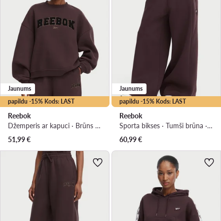
Jaunums
Jaunums
papildu -15% Kods: LAST
papildu -15% Kods: LAST
Reebok
Reebok
Džemperis ar kapuci · Brūns · Oversize
Sporta bikses · Tumši brūna · Regular Fit
51,99
€
60,99
€