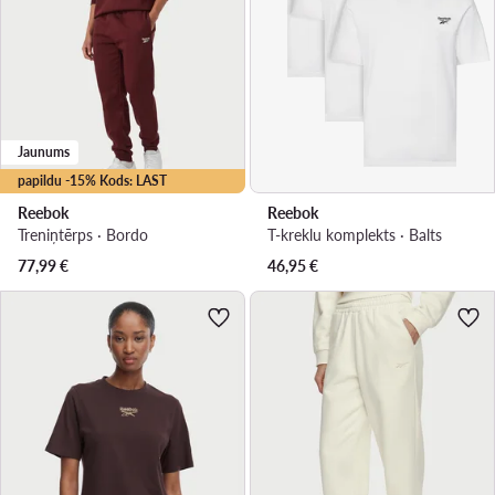
Jaunums
papildu -15% Kods: LAST
Reebok
Reebok
Treniņtērps · Bordo
T-kreklu komplekts · Balts
77,99
€
46,95
€