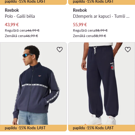
papildu -15% Kods: LAST
papildu -15% Kods: LAST
Reebok
Reebok
Polo · Gaiši bēša
Džemperis ar kapuci · Tumši zils
Pašreizējā cena
Pašreizējā cena
43,99
€
55,99
€
Regulārā cena
46,99 €
Regulārā cena
58,99 €
Zemākā cena
46,99 €
Zemākā cena
58,99 €
papildu -15% Kods: LAST
papildu -15% Kods: LAST