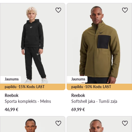
Jaunums
Jaunums
papildu -15% Kods: LAST
papildu -10% Kods: LAST
Reebok
Reebok
Sporta komplekts · Melns
Softshell jaka · Tumši zaļa
46,99
€
69,99
€