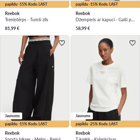
papildu -15% Kods: LAST
papildu -15% Kods: LAST
Reebok
Reebok
Treniņtērps · Tumši zils
Džemperis ar kapuci · Gaiši pelēka
81,99
€
58,99
€
Jaunums
Jaunums
papildu -15% Kods: LAST
papildu -25% Kods: LAST
Reebok
Reebok
Sporta bikses · Melns · Regular Fit
T-krekls · Krēmkrāsas