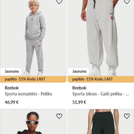
Jaunums
Jaunums
papildu -15% Kods: LAST
papildu -15% Kods: LAST
Reebok
Reebok
Sporta komplekts · Pelēks
Sporta bikses · Gaiši pelēka · Regular Fit
46,99
€
51,99
€