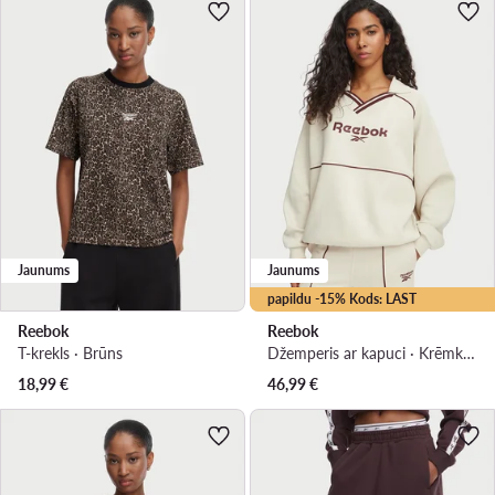
Jaunums
Jaunums
papildu -15% Kods: LAST
Reebok
Reebok
T-krekls · Brūns
Džemperis ar kapuci · Krēmkrāsas · Oversize
18,99
€
46,99
€