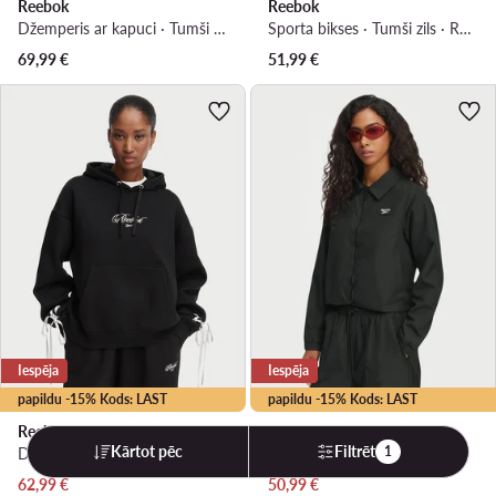
Reebok
Reebok
Džemperis ar kapuci · Tumši zils
Sporta bikses · Tumši zils · Regular Fit
69,99
€
51,99
€
Iespēja
Iespēja
papildu -15% Kods: LAST
papildu -15% Kods: LAST
Reebok
Reebok
Kārtot pēc
Filtrēt
1
Džemperis ar kapuci · Melns · Oversize
Pārejas jaka · Melns
Pašreizējā cena
Pašreizējā cena
62,99
€
50,99
€