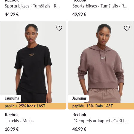
Sporta bikses · Tumši zils · Regular Fit
Sporta bikses · Tumši zils · Regular Fit
44,99
€
49,99
€
Jaunums
Jaunums
papildu -25% Kods: LAST
papildu -15% Kods: LAST
Reebok
Reebok
T-krekls · Melns
Džemperis ar kapuci · Gaiši brūna · Regular Fit
18,99
€
46,99
€