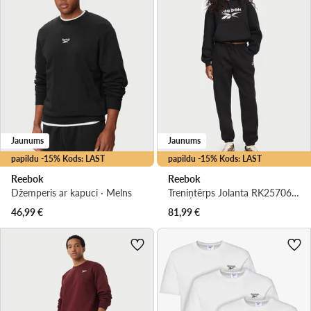
Jaunums
Jaunums
papildu -15% Kods: LAST
papildu -15% Kods: LAST
Reebok
Reebok
Džemperis ar kapuci · Melns
Treniņtērps Jolanta RK25706CCW Melns Regular Fit
46,99
€
81,99
€