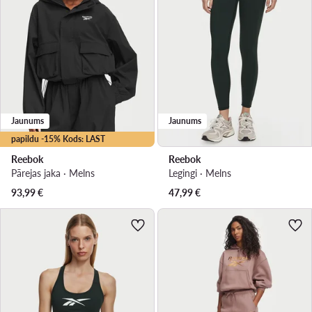
Jaunums
Jaunums
papildu -15% Kods: LAST
Reebok
Reebok
Pārejas jaka · Melns
Legingi · Melns
93,99
€
47,99
€