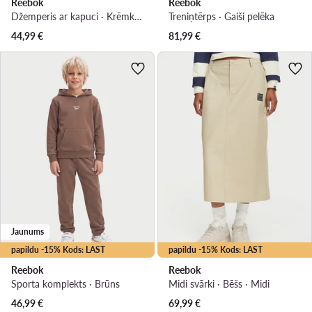
Reebok
Reebok
Džemperis ar kapuci · Krēmkrāsas · Regular Fit
Treniņtērps · Gaiši pelēka
44,99
€
81,99
€
Jaunums
papildu -15% Kods: LAST
papildu -15% Kods: LAST
Reebok
Reebok
Sporta komplekts · Brūns
Midi svārki · Bēšs · Midi
46,99
€
69,99
€