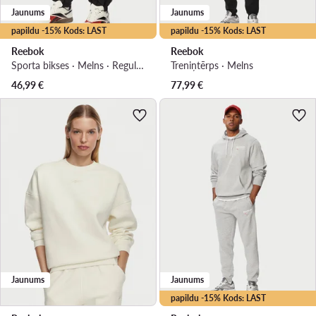
Jaunums
Jaunums
papildu -15% Kods: LAST
papildu -15% Kods: LAST
Reebok
Reebok
Sporta bikses · Melns · Regular Fit
Treniņtērps · Melns
46,99
€
77,99
€
Jaunums
Jaunums
papildu -15% Kods: LAST