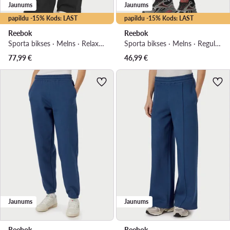
Jaunums
Jaunums
papildu -15% Kods: LAST
papildu -15% Kods: LAST
Reebok
Reebok
Sporta bikses · Melns · Relaxed Fit
Sporta bikses · Melns · Regular Fit
77,99
€
46,99
€
Jaunums
Jaunums
Reebok
Reebok