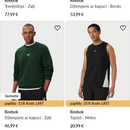
Reebok
Reebok
Treniņtērps · Zaļš
Džemperis ar kapuci · Bordo
77,99
€
53,99
€
Jaunums
papildu -15% Kods: LAST
papildu -25% Kods: LAST
Reebok
Reebok
Džemperis ar kapuci · Zaļš
Topiņš · Melns
46,99
€
20,99
€