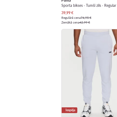
Puma
Sporta bikses · Tumši zils · Regular 
Pašreizējā cena
39,99
€
Regulārā cena
74,95 €
Zemākā cena
42,99 €
Iespēja