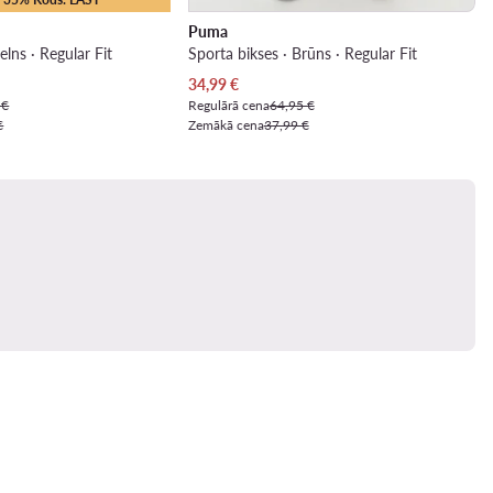
Puma
elns · Regular Fit
Sporta bikses · Brūns · Regular Fit
Pašreizējā cena
34,99
€
 €
Regulārā cena
64,95 €
€
Zemākā cena
37,99 €