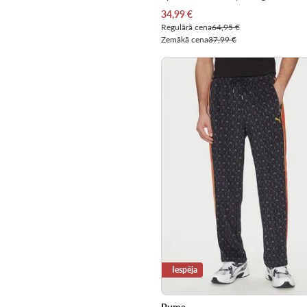
Pašreizējā cena
34,99
€
Regulārā cena
64,95 €
Zemākā cena
37,99 €
Iespēja