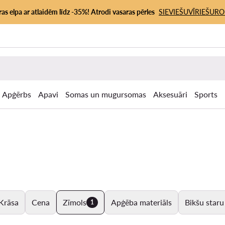
as elpa ar atlaidēm līdz -35%! Atrodi vasaras pērles
SIEVIEŠU
VĪRIEŠU
RO
Apģērbs
Apavi
Somas un mugursomas
Aksesuāri
Sports
Krāsa
Cena
Zīmols
Apģēba materiāls
Bikšu staru 
1