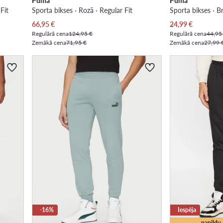
Puma
Puma
Fit
Sporta bikses · Rozā · Regular Fit
Sporta bikses · B
Pašreizējā cena
Pašreizējā cena
66,95
€
24,99
€
Regulārā cena
124,95 €
Regulārā cena
44,95
Zemākā cena
71,95 €
Zemākā cena
27,99 
-16%
Iespēja
papildu