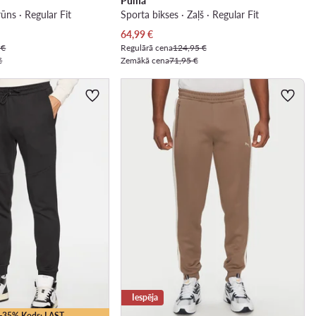
Puma
rūns · Regular Fit
Sporta bikses · Zaļš · Regular Fit
Pašreizējā cena
64,99
€
 €
Regulārā cena
124,95 €
€
Zemākā cena
71,95 €
Iespēja
 -35% Kods: LAST