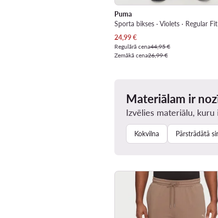
Puma
Sporta bikses · Violets · Regular Fit
Pašreizējā cena
24,99
€
Regulārā cena
44,95 €
Zemākā cena
26,99 €
Materiālam ir no
Izvēlies materiālu, kuru 
Kokvilna
Pārstrādātā si