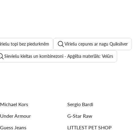
īriešu topi bez piedurknēm
Vīriešu cepures ar nagu Quiksilver
Sieviešu kleitas un kombinezoni - Apģēba materiāls: Velūrs
riešu sporta džemperi bez aizdares
 Nelli Blu
Sieviešu džinsi - Apģēba materiāls: Džinss
Michael Kors
Sergio Bardi
Under Armour
G-Star Raw
Guess Jeans
LITTLEST PET SHOP