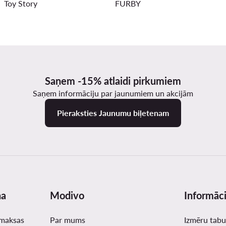
Toy Story
FURBY
Saņem -15% atlaidi pirkumiem
Saņem informāciju par jaunumiem un akcijām
Pieraksties Jaunumu biļetenam
na
Modivo
Informāci
zmaksas
Par mums
Izmēru tabu