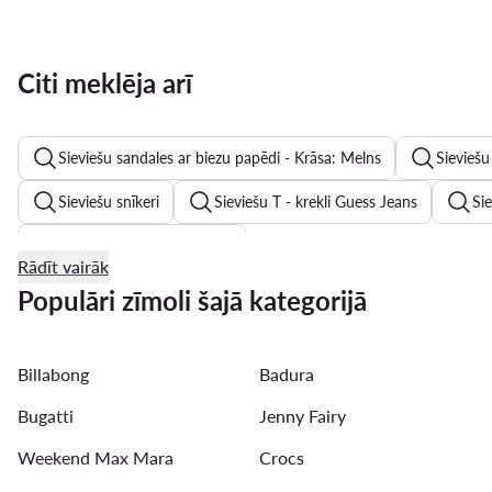
Citi meklēja arī
Sieviešu sandales ar biezu papēdi - Krāsa: Melns
Sieviešu
Sieviešu snīkeri
Sieviešu T - krekli Guess Jeans
Sie
Sieviešu peldkostīmi Roxy
Rādīt vairāk
Vīriešu bikses - Apģēba materiāls: Vilna
Zēnu sandales
Populāri zīmoli šajā kategorijā
Vīriešu cepures ar nagu - Krāsa: Melns
Vasaras kleitas
Billabong
Badura
Vīriešu auduma šorti - Krāsa: Melns
Meiteņu sandales - K
Bugatti
Jenny Fairy
Weekend Max Mara
Crocs