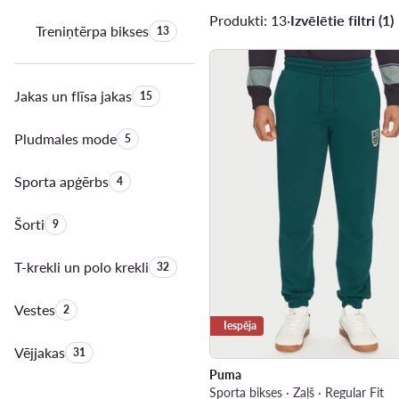
Produkti: 13
·
Izvēlētie filtri (1)
Treniņtērpa bikses
Produktu skaits:
13
Jakas un flīsa jakas
Produktu skaits:
15
Pludmales mode
Produktu skaits:
5
Sporta apģērbs
Produktu skaits:
4
Šorti
Produktu skaits:
9
T-krekli un polo krekli
Produktu skaits:
32
Vestes
Produktu skaits:
2
Iespēja
Vējjakas
Produktu skaits:
31
Puma
Sporta bikses · Zaļš · Regular Fit