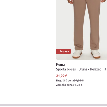
Iespēja
Puma
Sporta bikses · Brūns · Relaxed Fit
Pašreizējā cena
31,99
€
Regulārā cena
59,95 €
Zemākā cena
34,95 €