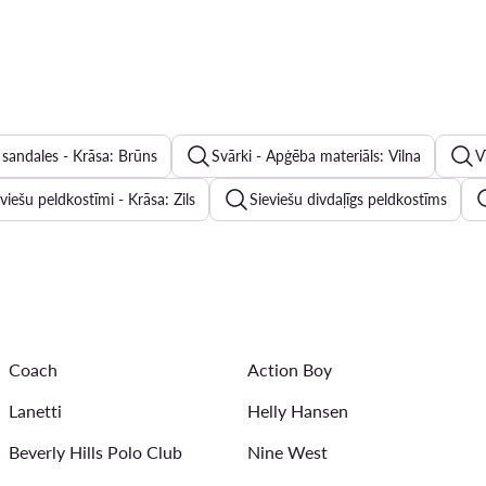
 sandales - Krāsa: Brūns
Svārki - Apģēba materiāls: Vilna
V
viešu peldkostīmi - Krāsa: Zils
Sieviešu divdaļīgs peldkostīms
Sieviešu apavi Lasocki
Sieviešu iešļūcenes DeeZee
Vī
Vīriešu džinsu šorti
Somas ar rokturi
Meiteņu sandales
Coach
Action Boy
rāsa: Tumši zils
Lanetti
Helly Hansen
Beverly Hills Polo Club
Nine West