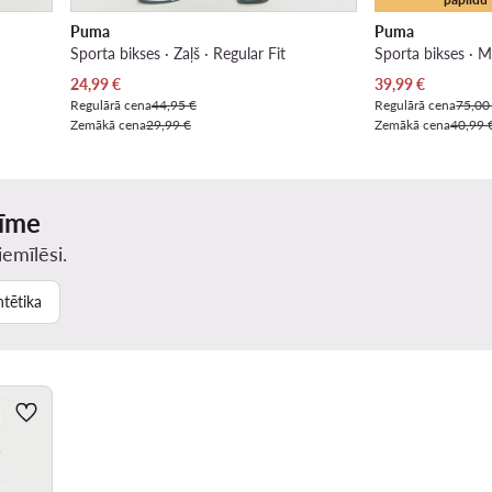
Puma
Puma
Sporta bikses · Zaļš · Regular Fit
Sporta bikses · M
Pašreizējā cena
Pašreizējā cena
24,99
€
39,99
€
Regulārā cena
44,95 €
Regulārā cena
75,00
Zemākā cena
29,99 €
Zemākā cena
40,99 
zīme
iemīlēsi.
ntētika