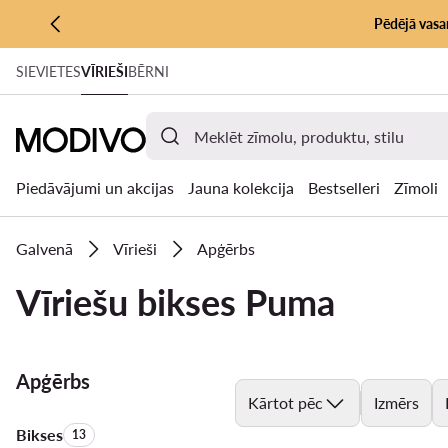
Pēdējā vasar
PĀRIET UZ GALVENO SATURU
SIEVIETES
VĪRIEŠI
BĒRNI
PĀRIET UZ MEKLĒŠANU
Piedāvājumi un akcijas
Jauna kolekcija
Bestselleri
Zīmoli
Galvenā
Vīrieši
Apģērbs
Vīriešu bikses Puma
Apģērbs
Kārtot pēc
Izmērs
Bikses
Produktu skaits:
13