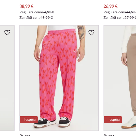
Pašreizējā cena
Pašreizējā cena
38,99
€
26,99
€
Regulārā cena
64,95 €
Regulārā cena
44,95
Zemākā cena
43,99 €
Zemākā cena
27,99 
Iespēja
Iespēja