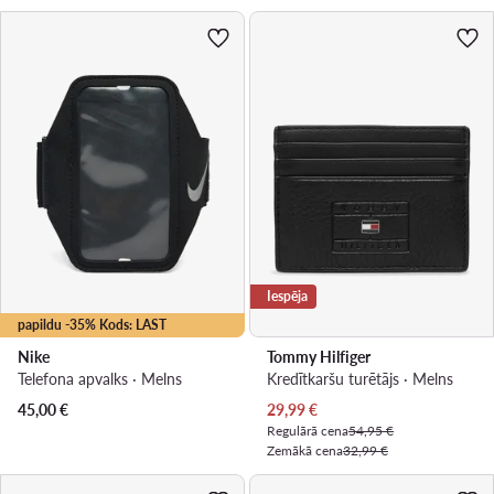
Iespēja
papildu -35% Kods: LAST
Nike
Tommy Hilfiger
Telefona apvalks · Melns
Kredītkaršu turētājs · Melns
Pašreizējā cena
45,00
€
29,99
€
Regulārā cena
54,95 €
Zemākā cena
32,99 €