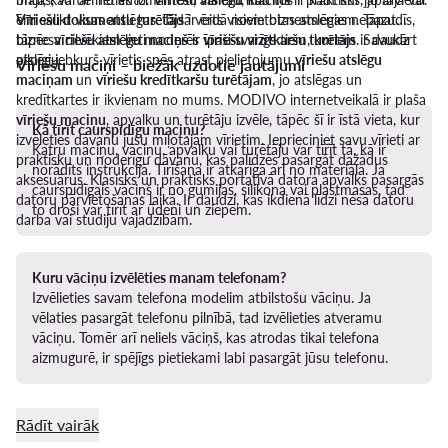
ērti salikt visas atslēgas. Tādā veidā novietotas atslēgas nepazudīs,
Vīriešu dokumentu turētājs
ir ērts visiem biznesmeņiem. Tāpat
tāpēc
biznesa cilvēkiem lieti noderēs
vīriešu atslēgu maciņš
ir īpaši svarīgs tiem, kuriem ir daudz
vīriešu vizītkaršu turētājs
. Savukārt
atslēgu.
pilnīgi jebkurš vīrietis spēs atrast pielietojumu
vīriešu atslēgu
Vīriešu maciņi – biežāk uzdotie jautājumi
maciņam
un
vīriešu kredītkaršu turētājam
, jo atslēgas un
kredītkartes ir ikvienam no mums. MODIVO internetveikalā ir plaša
vīriešu maciņu
, apvalku un turētāju izvēle, tāpēc šī ir īstā vieta, kur
Kā tīrīt caurspīdīgu maciņu?
izvēlēties dāvanu jūsu mīļotajam vīrietim. Ieprieciniet savu vīrieti ar
Katru maciņu, vāciņu, apvalku vai turētāju var tīrīt tā, kā ir
praktisku un noderīgu dāvanu, kas palīdzēs pasargāt dažādus
norādīts instrukcijā. Tīrīšana ir atkarīga arī no materiāla. Ja
aksesuārus. Klasisks un praktisks portatīvā datora apvalks pasargās
caurspīdīgais vāciņš ir no gumijas, silikona vai plastmasas, tad
datoru pārvietošanas laikā. Ir daudzi, kas ikdienā līdzi nēsā datoru
to droši var tīrīt ar ūdeni un ziepēm.
darba vai studiju vajadzībām.
Kuru vāciņu izvēlēties manam telefonam?
Izvēlieties savam telefona modelim atbilstošu vāciņu. Ja
vēlaties pasargāt telefonu pilnībā, tad izvēlieties atveramu
vāciņu. Tomēr arī neliels vāciņš, kas atrodas tikai telefona
aizmugurē, ir spējīgs pietiekami labi pasargāt jūsu telefonu.
Rādīt vairāk