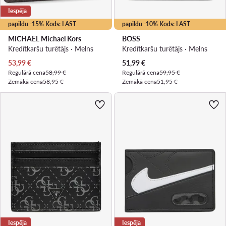
Iespēja
papildu -15% Kods: LAST
papildu -10% Kods: LAST
MICHAEL Michael Kors
BOSS
Kredītkaršu turētājs · Melns
Kredītkaršu turētājs · Melns
Pašreizējā cena
Pašreizējā cena
53,99
€
51,99
€
Regulārā cena
58,99 €
Regulārā cena
59,95 €
Zemākā cena
58,95 €
Zemākā cena
51,95 €
Iespēja
Iespēja