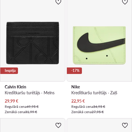
Iespēja
-17%
Calvin Klein
Nike
Kredītkaršu turētājs · Melns
Kredītkaršu turētājs · Zaļš
Pašreizējā cena
Pašreizējā cena
29,99
€
22,95
€
Regulārā cena
49,95 €
Regulārā cena
34,95 €
Zemākā cena
31,99 €
Zemākā cena
27,95 €