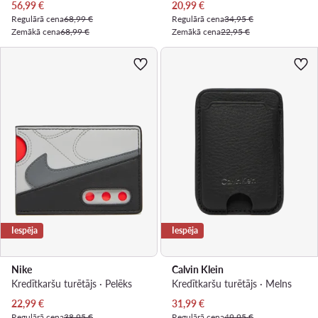
Pašreizējā cena
Pašreizējā cena
56,99
€
20,99
€
Regulārā cena
68,99 €
Regulārā cena
34,95 €
Zemākā cena
68,99 €
Zemākā cena
22,95 €
Iespēja
Iespēja
Nike
Calvin Klein
Kredītkaršu turētājs · Pelēks
Kredītkaršu turētājs · Melns
Pašreizējā cena
Pašreizējā cena
22,99
€
31,99
€
Regulārā cena
38,95 €
Regulārā cena
49,95 €