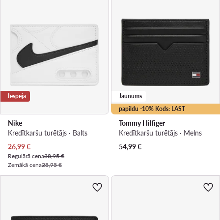
Iespēja
Jaunums
papildu -10% Kods: LAST
Nike
Tommy Hilfiger
Kredītkaršu turētājs · Balts
Kredītkaršu turētājs · Melns
Pašreizējā cena
26,99
€
54,99
€
Regulārā cena
38,95 €
Zemākā cena
28,95 €