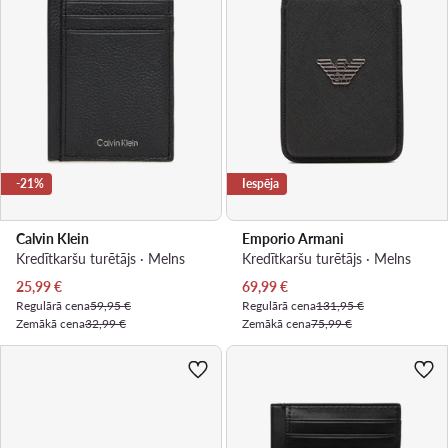
-21%
Iespēja
Calvin Klein
Emporio Armani
Kredītkaršu turētājs · Melns
Kredītkaršu turētājs · Melns
Pašreizējā cena
Pašreizējā cena
25,99
€
69,99
€
Regulārā cena
59,95 €
Regulārā cena
131,95 €
Zemākā cena
32,99 €
Zemākā cena
75,99 €