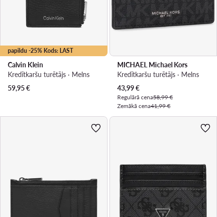
papildu -25% Kods: LAST
Calvin Klein
MICHAEL Michael Kors
Kredītkaršu turētājs · Melns
Kredītkaršu turētājs · Melns
Pašreizējā cena
59,95
€
43,99
€
Regulārā cena
58,99 €
Zemākā cena
41,99 €