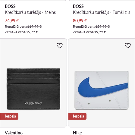
BOSS
BOSS
Kredītkaršu turētājs · Melns
Kredītkaršu turētājs · Tumši zils
Pašreizējā cena
Pašreizējā cena
74,99
€
80,99
€
Regulārā cena
119,99 €
Regulārā cena
129,99 €
Zemākā cena
86,99 €
Zemākā cena
85,99 €
Iespēja
Iespēja
Valentino
Nike