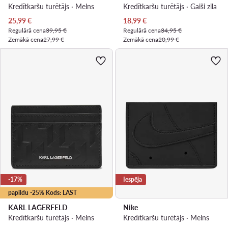
Kredītkaršu turētājs · Melns
Kredītkaršu turētājs · Gaiši zila
Pašreizējā cena
Pašreizējā cena
25,99
€
18,99
€
Regulārā cena
39,95 €
Regulārā cena
34,95 €
Zemākā cena
27,99 €
Zemākā cena
20,99 €
-17%
Iespēja
papildu -25% Kods: LAST
KARL LAGERFELD
Nike
Kredītkaršu turētājs · Melns
Kredītkaršu turētājs · Melns