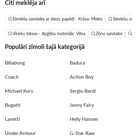
Citi meklēja arī
Sieviešu sandales ar biezu papēdi - Krāsa: Melns
Sieviešu san
Vīriešu bikses - Apģēba materiāls: Vilna
Zēnu sandales
Si
Populāri zīmoli šajā kategorijā
Billabong
Badura
Coach
Action Boy
Michael Kors
Sergio Bardi
Bugatti
Jenny Fairy
Lanetti
Helly Hansen
Under Armour
G-Star Raw