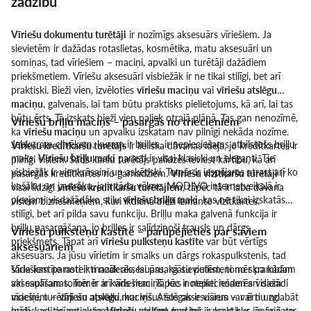
zādzību
Vīriešu dokumentu turētāji
ir nozīmīgs aksesuārs vīriešiem. Ja
sievietēm ir dažādas rotaslietas, kosmētika, matu aksesuāri un
somiņas, tad vīriešiem – maciņi, apvalki un turētāji dažādiem
priekšmetiem. Vīriešu aksesuāri visbiežāk ir ne tikai stilīgi, bet arī
praktiski. Bieži vien, izvēloties
vīriešu maciņu
vai
vīriešu atslēgu
maciņu
, galvenais, lai tam būtu praktisks pielietojums, kā arī, lai tas
būtu ērts. Tā izskats bieži vien paliek otrajā plānā. Tas gan nenozīmē,
Vīriešu briļļu maciņš – pasargās no triecieniem
ka
vīriešu maciņu
un apvalku izskatam nav pilnīgi nekāda nozīme.
Jebkuram cilvēkam, kuram ir brilles, ir nepieciešams atbilstošs briļļu
Vīriešu kredītkaršu turētājs
ir lieliska dāvanas ideja, jo kredītkartes ir
maks.
Vīriešu briļļu maki
parasti ir visai klasiski un eleganti. Tie
pilnīgi visiem. Šāds karšu turētājs palīdzēs ieviest kārtību, kā arī
visbiežāk ir vienkrāsaini un askētiski. Tomēr ir iespējams atrast arī ko
pasargās kredītkartes no garnadžiem.
Vīriešu vizītkaršu turētāji
ir
košāku un jautrāku, ja ir tāda vēlme. MODIVO internetveikalā ir
visai līdzīgi
vīriešu kredītkaršu turētājiem
, tāpēc tā ir laba dāvana
pieejami visdažādāko stilu
vīriešu briļļu maki
, kas ne tikai izskatās
visiem biznesmeņiem, kuri ikdienā bieži izmanto vizītkartes.
stilīgi, bet arī pilda savu funkciju. Briļļu maka galvenā funkcija ir
briļļu pasargāšana, jo brilles ir salīdzinoši trausls un dārgs
Vīriešu pulksteņu kastīte – parūpējieties par saviem
priekšmets. Tāpat arī
vīriešu pulksteņu kastīte
var būt vērtīgs
aksesuāriem
aksesuārs. Ja jūsu vīrietim ir smalks un dārgs rokaspulkstenis, tad
šāda kastīte noteikti noderēs, lai pasargātu pulksteni no skrambām
Vīriešiem parasti ir mazāk aksesuāru, kā sievietēm, tomēr pa kādam
vai saplīšanas. Tomēr ir kāds maciņš, kas noteikti noderēs visiem
aksesuāram tomēr ir arī vīriešiem. Tāpēc ir nepieciešami arī dažādi
vīriešiem –
maciņi, turētāji un apvalki, kur visus šos aksesuārus var ērti uzglabāt
vīriešu atslēgu maciņš
. Atslēgas ir visiem – vai nu no
mājas, vai arī no auto.
brīdī, kad tie netiek izmantoti, vai tad, kad tos ir kaut kur jāpārvieto.
Vīriešu atslēgu maciņš
ir praktisks, jo tajā var