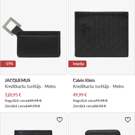
-19%
Iespēja
JACQUEMUS
Calvin Klein
Kredītkaršu turētājs · Melns
Kredītkaršu turētājs · Melns
Pašreizējā cena
Pašreizējā cena
120,95
€
49,99
€
Regulārā cena
149,95 €
Regulārā cena
79,95 €
Zemākā cena
149,95 €
Zemākā cena
53,95 €