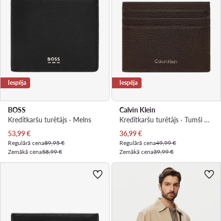
Iespēja
Iespēja
BOSS
Calvin Klein
Kredītkaršu turētājs · Melns
Kredītkaršu turētājs · Tumši brūna
Pašreizējā cena
Pašreizējā cena
53,99
€
36,99
€
Regulārā cena
89,95 €
Regulārā cena
49,99 €
Zemākā cena
58,99 €
Zemākā cena
39,99 €