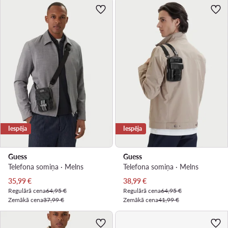
Iespēja
Iespēja
Guess
Guess
Telefona somiņa · Melns
Telefona somiņa · Melns
Pašreizējā cena
Pašreizējā cena
35,99
€
38,99
€
Regulārā cena
64,95 €
Regulārā cena
64,95 €
Zemākā cena
37,99 €
Zemākā cena
41,99 €