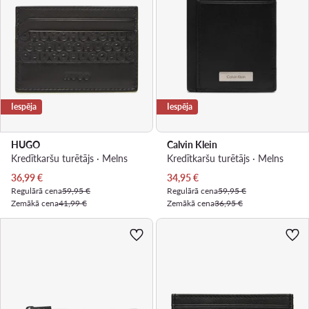
Iespēja
Iespēja
HUGO
Calvin Klein
Kredītkaršu turētājs · Melns
Kredītkaršu turētājs · Melns
Pašreizējā cena
Pašreizējā cena
36,99
€
34,95
€
Regulārā cena
59,95 €
Regulārā cena
59,95 €
Zemākā cena
41,99 €
Zemākā cena
36,95 €