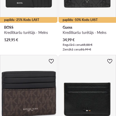
papildu -25% Kods: LAST
papildu -10% Kods: LAST
BOSS
Guess
Kredītkaršu turētājs · Melns
Kredītkaršu turētājs · Melns
Pašreizējā cena
129,95
€
34,99
€
Regulārā cena
45,00 €
Zemākā cena
31,99 €