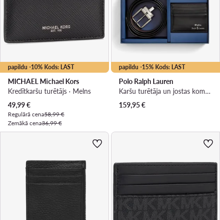
papildu -10% Kods: LAST
papildu -15% Kods: LAST
MICHAEL Michael Kors
Polo Ralph Lauren
Kredītkaršu turētājs · Melns
Karšu turētāja un jostas komplekts · Melns
Pašreizējā cena
49,99
€
159,95
€
Regulārā cena
58,99 €
Zemākā cena
36,99 €