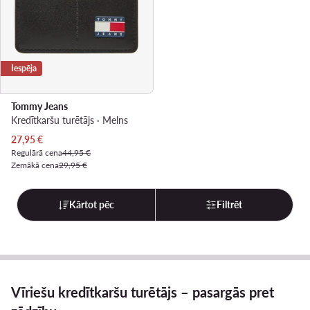
Iespēja
Tommy Jeans
Kredītkaršu turētājs · Melns
Pašreizējā cena
27,95
€
Regulārā cena
44,95 €
Zemākā cena
29,95 €
Kārtot pēc
Filtrēt
Vīriešu kredītkaršu turētājs – pasargās pret