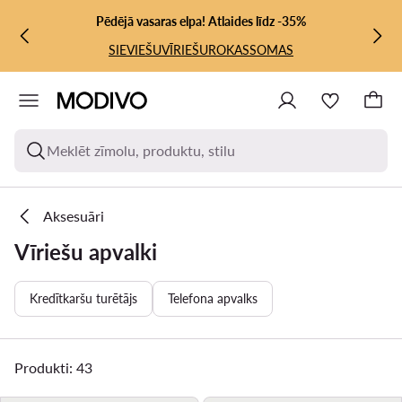
PĀRIET UZ GALVENO SATURU
PĀRIET UZ MEKLĒŠANU
Pēdējā vasaras elpa! Atlaides līdz -35%
SIEVIEŠU
VĪRIEŠU
ROKASSOMAS
Meklēt zīmolu, produktu, stilu
Aksesuāri
Vīriešu apvalki
Kredītkaršu turētājs
Telefona apvalks
Produkti: 43