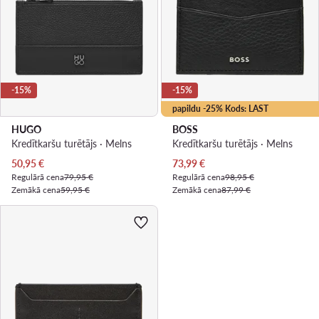
-15%
-15%
papildu -25% Kods: LAST
HUGO
BOSS
Kredītkaršu turētājs · Melns
Kredītkaršu turētājs · Melns
Pašreizējā cena
Pašreizējā cena
50,95
€
73,99
€
Regulārā cena
79,95 €
Regulārā cena
98,95 €
Zemākā cena
59,95 €
Zemākā cena
87,99 €