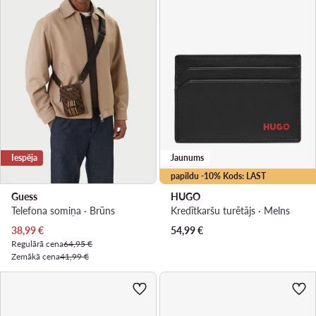
Iespēja
Jaunums
papildu -10% Kods: LAST
Guess
HUGO
Telefona somiņa · Brūns
Kredītkaršu turētājs · Melns
Pašreizējā cena
38,99
€
54,99
€
Regulārā cena
64,95 €
Zemākā cena
41,99 €