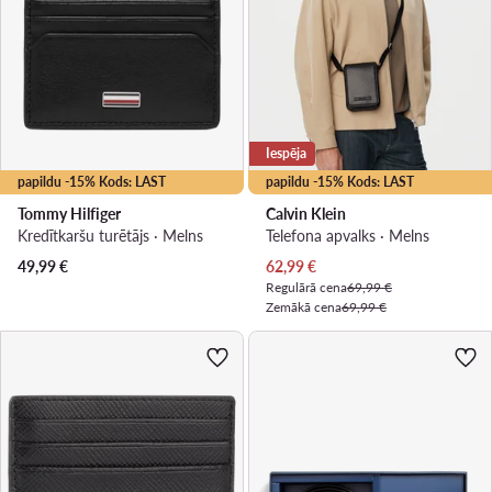
Iespēja
papildu -15% Kods: LAST
papildu -15% Kods: LAST
Tommy Hilfiger
Calvin Klein
Kredītkaršu turētājs · Melns
Telefona apvalks · Melns
Pašreizējā cena
49,99
€
62,99
€
Regulārā cena
69,99 €
Zemākā cena
69,99 €