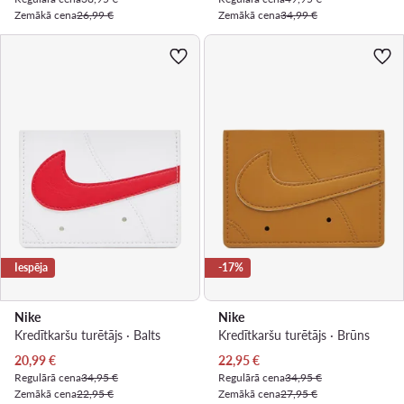
Zemākā cena
26,99 €
Zemākā cena
34,99 €
Iespēja
-17%
Nike
Nike
Kredītkaršu turētājs · Balts
Kredītkaršu turētājs · Brūns
Pašreizējā cena
Pašreizējā cena
20,99
€
22,95
€
Regulārā cena
34,95 €
Regulārā cena
34,95 €
Zemākā cena
22,95 €
Zemākā cena
27,95 €