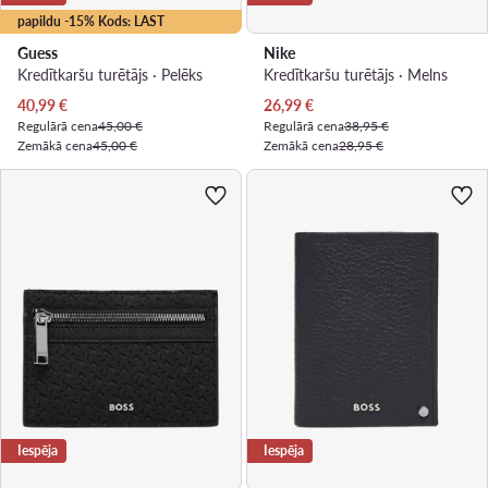
papildu -15% Kods: LAST
Guess
Nike
Kredītkaršu turētājs · Pelēks
Kredītkaršu turētājs · Melns
Pašreizējā cena
Pašreizējā cena
40,99
€
26,99
€
Regulārā cena
45,00 €
Regulārā cena
38,95 €
Zemākā cena
45,00 €
Zemākā cena
28,95 €
Iespēja
Iespēja