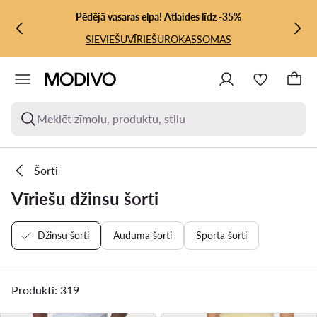
PĀRIET UZ GALVENO SATURU
PĀRIET UZ MEKLĒŠANU
Pēdējā vasaras elpa! Atlaides līdz -35%
SIEVIEŠU
VĪRIEŠU
ROKASSOMAS
Meklēt zīmolu, produktu, stilu
Šorti
Vīriešu džinsu šorti
Džinsu šorti
Auduma šorti
Sporta šorti
Produkti: 319