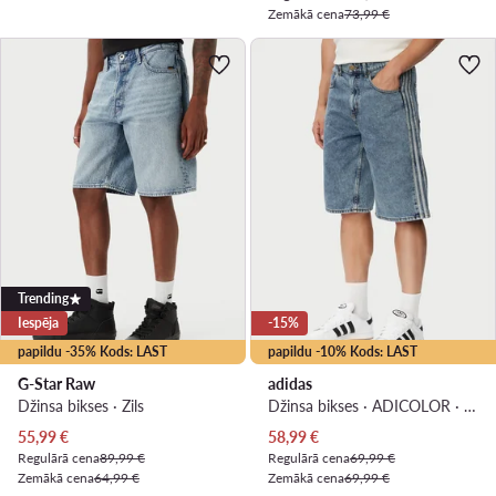
Zemākā cena
73,99 €
Trending
Iespēja
-15%
papildu -35% Kods: LAST
papildu -10% Kods: LAST
G-Star Raw
adidas
Džinsa bikses · Zils
Džinsa bikses · ADICOLOR · Zils
Pašreizējā cena
Pašreizējā cena
55,99
€
58,99
€
Regulārā cena
89,99 €
Regulārā cena
69,99 €
Zemākā cena
64,99 €
Zemākā cena
69,99 €