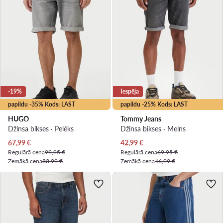
-19%
Iespēja
papildu -35% Kods: LAST
papildu -25% Kods: LAST
HUGO
Tommy Jeans
Džinsa bikses · Pelēks
Džinsa bikses · Melns
Pašreizējā cena
Pašreizējā cena
67,99
€
42,99
€
Regulārā cena
99,95 €
Regulārā cena
69,95 €
Zemākā cena
83,99 €
Zemākā cena
46,99 €