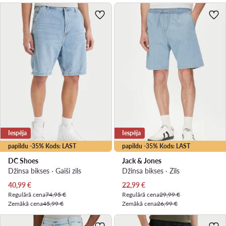
Iespēja
Iespēja
papildu -35% Kods: LAST
papildu -35% Kods: LAST
DC Shoes
Jack & Jones
Džinsa bikses · Gaiši zils
Džinsa bikses · Zils
Pašreizējā cena
Pašreizējā cena
40,99
€
22,99
€
Regulārā cena
74,95 €
Regulārā cena
29,99 €
Zemākā cena
45,99 €
Zemākā cena
26,99 €