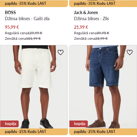
papildu -35% Kods: LAST
papildu -35% Kods: LAST
BOSS
Jack & Jones
Džinsa bikses · Gaiši zila
Džinsa bikses · Zils
Pašreizējā cena
Pašreizējā cena
95,99
€
21,99
€
Regulārā cena
129,99 €
Regulārā cena
39,95 €
Zemākā cena
101,99 €
Zemākā cena
23,99 €
Iespēja
Iespēja
papildu -25% Kods: LAST
papildu -25% Kods: LAST