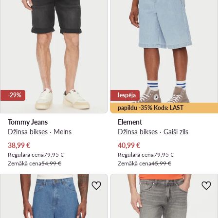
-29%
Iespēja
papildu -35% Kods: LAST
Tommy Jeans
Element
Džinsa bikses · Melns
Džinsa bikses · Gaiši zils
Pašreizējā cena
Pašreizējā cena
38,99
€
40,99
€
Regulārā cena
79,95 €
Regulārā cena
79,95 €
Zemākā cena
54,99 €
Zemākā cena
45,99 €