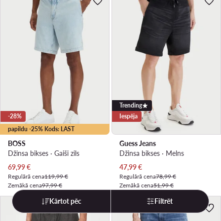
Trending
-28%
Iespēja
papildu -25% Kods: LAST
BOSS
Guess Jeans
Džinsa bikses · Gaiši zils
Džinsa bikses · Melns
Pašreizējā cena
Pašreizējā cena
69,99
€
47,99
€
Regulārā cena
119,99 €
Regulārā cena
78,99 €
Zemākā cena
97,99 €
Zemākā cena
51,99 €
Kārtot pēc
Filtrēt