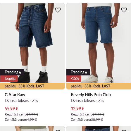
Trending
Trending
Iespēja
-15%
papildu -35% Kods: LAST
papildu -35% Kods: LAST
G-Star Raw
Beverly Hills Polo Club
Džinsa bikses · Zils
Džinsa bikses · Zils
Pašreizējā cena
Pašreizējā cena
55,99
€
32,99
€
Regulārā cena
89,99 €
Regulārā cena
57,99 €
Zemākā cena
64,99 €
Zemākā cena
38,99 €