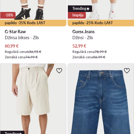
Trending
-18%
Iespēja
papildu -35% Kods: LAST
papildu -25% Kods: LAST
G-Star Raw
Guess Jeans
Džinsa bikses · Zils
Džinsi · Zils
Pašreizējā cena
Pašreizējā cena
60,99
€
52,99
€
Regulārā cena
136,95 €
Regulārā cena
78,99 €
Zemākā cena
74,99 €
Zemākā cena
56,99 €
Trending