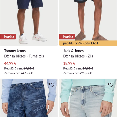
Iespēja
Iespēja
papildu -25% Kods: LAST
Tommy Jeans
Jack & Jones
Džinsa bikses · Tumši zils
Džinsa bikses · Zils
Pašreizējā cena
Pašreizējā cena
44,99
€
18,99
€
Regulārā cena
69,95 €
Regulārā cena
39,95 €
Zemākā cena
47,99 €
Zemākā cena
21,99 €