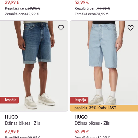
Pašreizējā cena
Pašreizējā cena
39,99
€
53,99
€
Regulārā cena
69,95 €
Regulārā cena
99,95 €
Zemākā cena
42,99 €
Zemākā cena
73,99 €
Iespēja
Iespēja
papildu -35% Kods: LAST
HUGO
HUGO
Džinsa bikses · Zils
Džinsa bikses · Zils
Pašreizējā cena
Pašreizējā cena
62,99
€
63,99
€
Regulārā cena
99,95 €
Regulārā cena
89,95 €