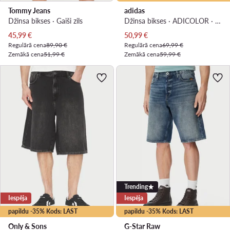
Tommy Jeans
adidas
Džinsa bikses · Gaiši zils
Džinsa bikses · ADICOLOR · Melns
Pašreizējā cena
Pašreizējā cena
45,99
€
50,99
€
Regulārā cena
89,90 €
Regulārā cena
69,99 €
Zemākā cena
51,99 €
Zemākā cena
59,99 €
Trending
Iespēja
Iespēja
papildu -35% Kods: LAST
papildu -35% Kods: LAST
Only & Sons
G-Star Raw