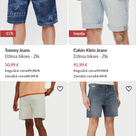
-15%
Iespēja
Tommy Jeans
Calvin Klein Jeans
Džinsa bikses · Zils
Džinsa bikses · Zils
Pašreizējā cena
Pašreizējā cena
50,99
€
45,99
€
Regulārā cena
99,90 €
Regulārā cena
79,90 €
Zemākā cena
59,99 €
Zemākā cena
51,99 €