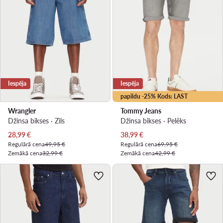
Iespēja
Iespēja
papildu -25% Kods: LAST
Wrangler
Tommy Jeans
Džinsa bikses · Zils
Džinsa bikses · Pelēks
Pašreizējā cena
Pašreizējā cena
28,99
€
38,99
€
Regulārā cena
49,95 €
Regulārā cena
69,95 €
Zemākā cena
32,99 €
Zemākā cena
42,99 €