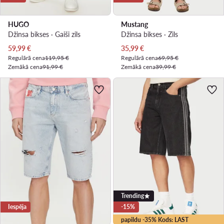
HUGO
Mustang
Džinsa bikses · Gaiši zils
Džinsa bikses · Zils
Pašreizējā cena
Pašreizējā cena
59,99
€
35,99
€
Regulārā cena
119,95 €
Regulārā cena
69,95 €
Zemākā cena
91,99 €
Zemākā cena
39,99 €
Trending
Iespēja
-15%
papildu -35% Kods: LAST