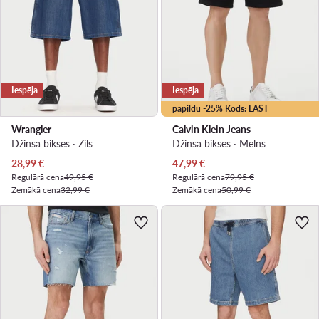
Iespēja
Iespēja
papildu -25% Kods: LAST
Wrangler
Calvin Klein Jeans
Džinsa bikses · Zils
Džinsa bikses · Melns
Pašreizējā cena
Pašreizējā cena
28,99
€
47,99
€
Regulārā cena
49,95 €
Regulārā cena
79,95 €
Zemākā cena
32,99 €
Zemākā cena
50,99 €