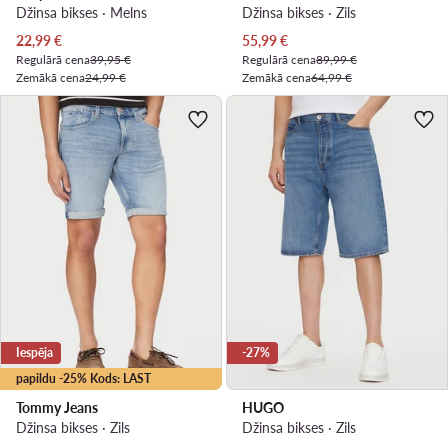
Džinsa bikses · Melns
Džinsa bikses · Zils
Pašreizējā cena
Pašreizējā cena
22,99
€
55,99
€
Regulārā cena
39,95 €
Regulārā cena
89,99 €
Zemākā cena
24,99 €
Zemākā cena
64,99 €
Iespēja
-27%
papildu -25% Kods: LAST
Tommy Jeans
HUGO
Džinsa bikses · Zils
Džinsa bikses · Zils