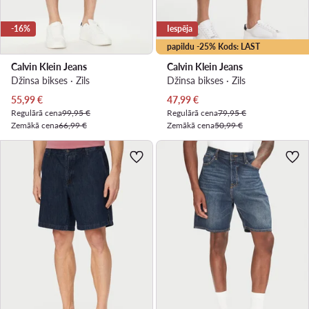
-16%
Iespēja
papildu -25% Kods: LAST
Calvin Klein Jeans
Calvin Klein Jeans
Džinsa bikses · Zils
Džinsa bikses · Zils
Pašreizējā cena
Pašreizējā cena
55,99
€
47,99
€
Regulārā cena
99,95 €
Regulārā cena
79,95 €
Zemākā cena
66,99 €
Zemākā cena
50,99 €