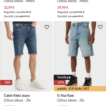
Džinsa bikses · Melns
Džinsa bikses · Melns
Pašreizējā cena
Pašreizējā cena
32,99
€
39,99
€
Regulārā cena
74,95 €
Regulārā cena
69,95 €
Zemākā cena
40,99 €
Zemākā cena
44,99 €
Trending
-18%
-27%
papildu -35% Kods: LAST
Calvin Klein Jeans
G-Star Raw
Džinsa bikses · Zils
Džinsa bikses · Zils