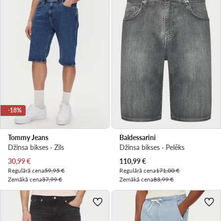
-18%
Tommy Jeans
Baldessarini
Džinsa bikses · Zils
Džinsa bikses · Pelēks
Pašreizējā cena
Pašreizējā cena
30,99
€
110,99
€
Regulārā cena
59,95 €
Regulārā cena
171,00 €
Zemākā cena
37,99 €
Zemākā cena
83,99 €