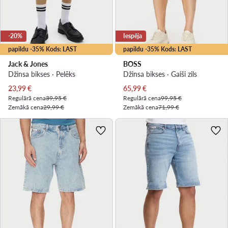
-20%
Iespēja
papildu -35% Kods: LAST
papildu -35% Kods: LAST
Jack & Jones
BOSS
Džinsa bikses · Pelēks
Džinsa bikses · Gaiši zils
Pašreizējā cena
Pašreizējā cena
23,99
€
65,99
€
Regulārā cena
39,95 €
Regulārā cena
99,95 €
Zemākā cena
29,99 €
Zemākā cena
71,99 €