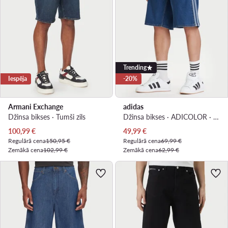
Trending
Iespēja
-20%
Armani Exchange
adidas
Džinsa bikses · Tumši zils
Džinsa bikses · ADICOLOR · Zils
Pašreizējā cena
Pašreizējā cena
100,99
€
49,99
€
Regulārā cena
150,95 €
Regulārā cena
69,99 €
Zemākā cena
102,99 €
Zemākā cena
62,99 €