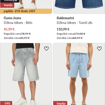
Iespēja
papildu -25% Kods: LAST
Guess Jeans
Baldessarini
Džinsa bikses · Bēšs
Džinsa bikses · Tumši zils
Pašreizējā cena
Pašreizējā cena
45,99
€
110,99
€
Regulārā cena
78,99 €
Regulārā cena
171,00 €
Zemākā cena
50,99 €
Zemākā cena
83,99 €
-34%
Iespēja