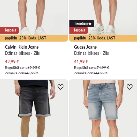
Trending
Iespēja
Iespēja
papildu -25% Kods: LAST
papildu -25% Kods: LAST
Calvin Klein Jeans
Guess Jeans
Džinsa bikses · Zils
Džinsa bikses · Zils
Pašreizējā cena
Pašreizējā cena
42,99
€
41,99
€
Regulārā cena
69,95 €
Regulārā cena
74,99 €
Zemākā cena
46,99 €
Zemākā cena
44,99 €