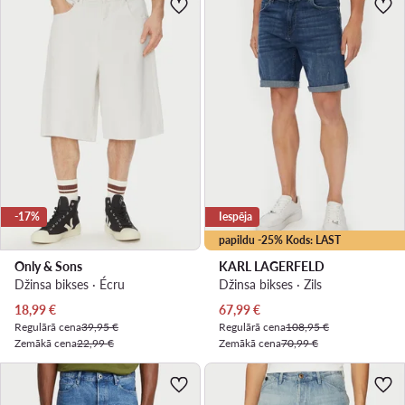
-17%
Iespēja
papildu -25% Kods: LAST
Only & Sons
KARL LAGERFELD
Džinsa bikses · Écru
Džinsa bikses · Zils
Pašreizējā cena
Pašreizējā cena
18,99
€
67,99
€
Regulārā cena
39,95 €
Regulārā cena
108,95 €
Zemākā cena
22,99 €
Zemākā cena
70,99 €