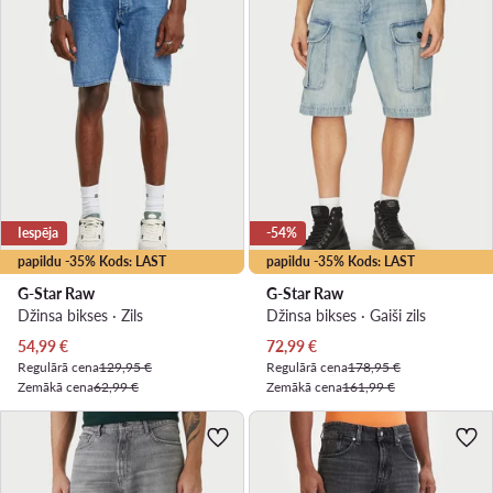
Iespēja
-54%
papildu -35% Kods: LAST
papildu -35% Kods: LAST
G-Star Raw
G-Star Raw
Džinsa bikses · Zils
Džinsa bikses · Gaiši zils
Pašreizējā cena
Pašreizējā cena
54,99
€
72,99
€
Regulārā cena
129,95 €
Regulārā cena
178,95 €
Zemākā cena
62,99 €
Zemākā cena
161,99 €