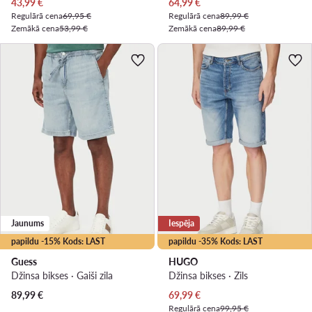
Pašreizējā cena
Pašreizējā cena
43,99
€
64,99
€
Regulārā cena
69,95 €
Regulārā cena
89,99 €
Zemākā cena
53,99 €
Zemākā cena
89,99 €
Jaunums
Iespēja
papildu -15% Kods: LAST
papildu -35% Kods: LAST
Guess
HUGO
Džinsa bikses · Gaiši zila
Džinsa bikses · Zils
Pašreizējā cena
89,99
€
69,99
€
Regulārā cena
99,95 €