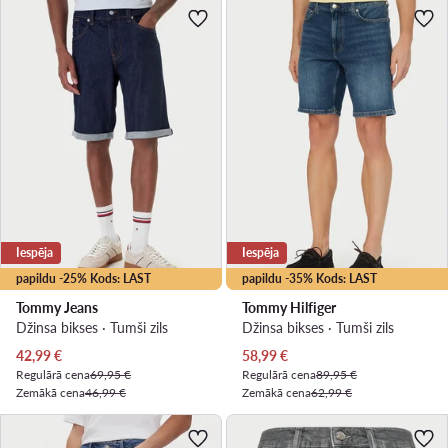
Iespēja
Iespēja
papildu -25% Kods: LAST
papildu -35% Kods: LAST
Tommy Jeans
Tommy Hilfiger
Džinsa bikses · Tumši zils
Džinsa bikses · Tumši zils
Pašreizējā cena
Pašreizējā cena
42,99
€
58,99
€
Regulārā cena
69,95 €
Regulārā cena
89,95 €
Zemākā cena
46,99 €
Zemākā cena
62,99 €