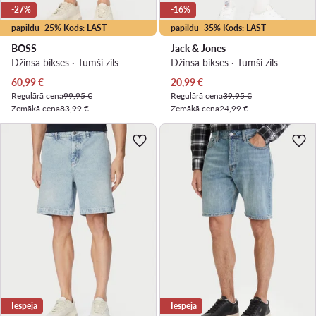
-27%
-16%
papildu -25% Kods: LAST
papildu -35% Kods: LAST
BOSS
Jack & Jones
Džinsa bikses · Tumši zils
Džinsa bikses · Tumši zils
Pašreizējā cena
Pašreizējā cena
60,99
€
20,99
€
Regulārā cena
99,95 €
Regulārā cena
39,95 €
Zemākā cena
83,99 €
Zemākā cena
24,99 €
Iespēja
Iespēja