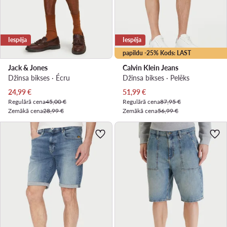
Iespēja
Iespēja
papildu -25% Kods: LAST
Jack & Jones
Calvin Klein Jeans
Džinsa bikses · Écru
Džinsa bikses · Pelēks
Pašreizējā cena
Pašreizējā cena
24,99
€
51,99
€
Regulārā cena
45,00 €
Regulārā cena
87,95 €
Zemākā cena
28,99 €
Zemākā cena
56,99 €