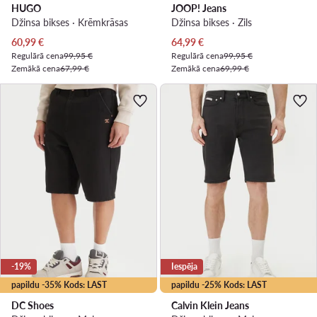
HUGO
JOOP! Jeans
Džinsa bikses · Krēmkrāsas
Džinsa bikses · Zils
Pašreizējā cena
Pašreizējā cena
60,99
€
64,99
€
Regulārā cena
99,95 €
Regulārā cena
99,95 €
Zemākā cena
67,99 €
Zemākā cena
69,99 €
-19%
Iespēja
papildu -35% Kods: LAST
papildu -25% Kods: LAST
DC Shoes
Calvin Klein Jeans