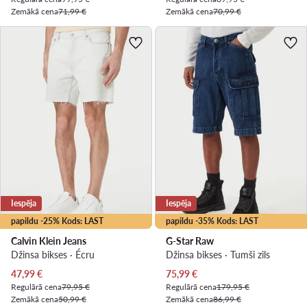
Zemākā cena
71,99 €
Zemākā cena
70,99 €
Iespēja
Iespēja
papildu -25% Kods: LAST
papildu -35% Kods: LAST
Calvin Klein Jeans
G-Star Raw
Džinsa bikses · Écru
Džinsa bikses · Tumši zils
Pašreizējā cena
Pašreizējā cena
47,99
€
75,99
€
Regulārā cena
79,95 €
Regulārā cena
179,95 €
Zemākā cena
50,99 €
Zemākā cena
86,99 €