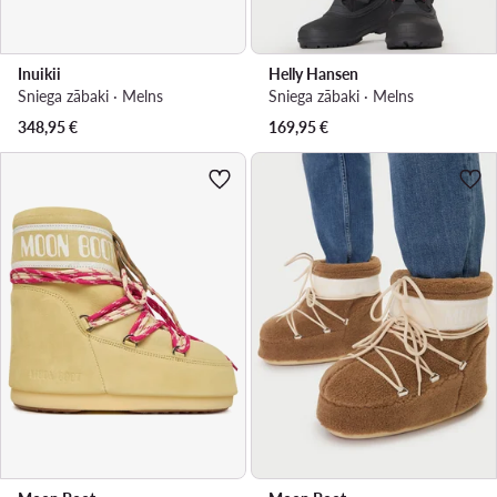
Inuikii
Helly Hansen
Sniega zābaki · Melns
Sniega zābaki · Melns
348,95
€
169,95
€