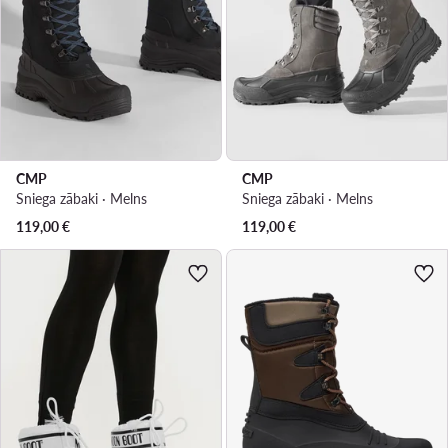
CMP
CMP
Sniega zābaki · Melns
Sniega zābaki · Melns
119,00
€
119,00
€