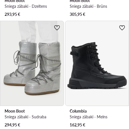
Moon Boot
Moon Boot
Sniega zābaki · Dzeltens
Sniega zābaki · Brūns
293,95
€
305,95
€
Moon Boot
Columbia
Sniega zābaki · Sudraba
Sniega zābaki · Melns
294,95
€
162,95
€