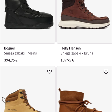
Bogner
Helly Hansen
Sniega zābaki · Melns
Sniega zābaki · Brūns
394,95
€
159,95
€