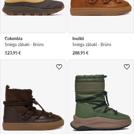
Columbia
Inuikii
Sniega zābaki · Brūns
Sniega zābaki · Brūns
123,95
€
288,95
€