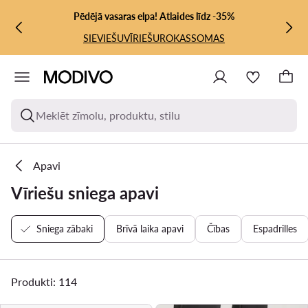
PĀRIET UZ GALVENO SATURU
PĀRIET UZ MEKLĒŠANU
Pēdējā vasaras elpa! Atlaides līdz -35%
SIEVIEŠU
VĪRIEŠU
ROKASSOMAS
Meklēt zīmolu, produktu, stilu
Apavi
Vīriešu sniega apavi
Sniega zābaki
Brīvā laika apavi
Čības
Espadrilles
Produkti: 114