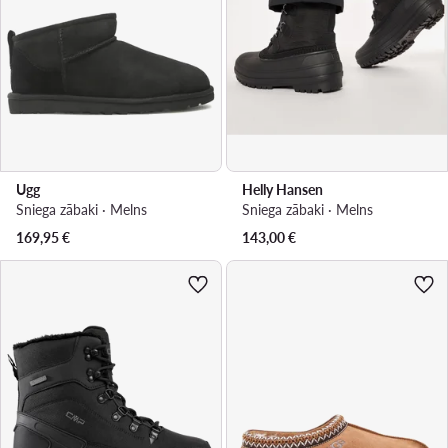
Ugg
Helly Hansen
Sniega zābaki · Melns
Sniega zābaki · Melns
169,95
€
143,00
€