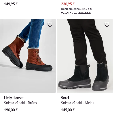
Pašreizējā cena
149,95
€
230,95
€
Regulārā cena
282,95 €
Zemākā cena
282,95 €
Helly Hansen
Sorel
Sniega zābaki · Brūns
Sniega zābaki · Melns
190,00
€
145,00
€