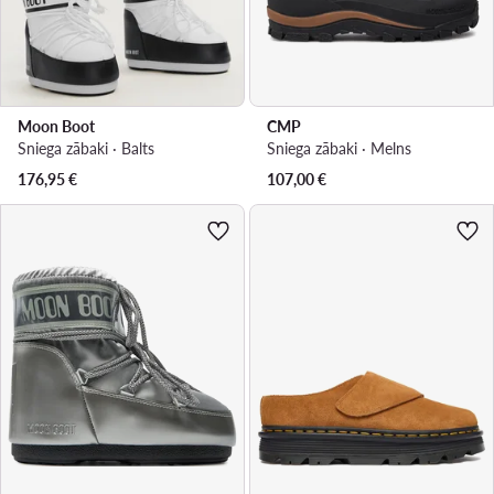
Moon Boot
CMP
Sniega zābaki · Balts
Sniega zābaki · Melns
176,95
€
107,00
€