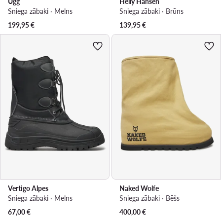
Ugg
Helly Hansen
Sniega zābaki · Melns
Sniega zābaki · Brūns
199,95
€
139,95
€
Vertigo Alpes
Naked Wolfe
Sniega zābaki · Melns
Sniega zābaki · Bēšs
67,00
€
400,00
€