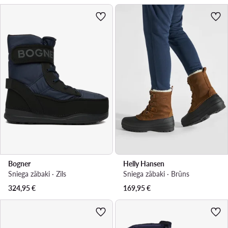
Bogner
Helly Hansen
Sniega zābaki · Zils
Sniega zābaki · Brūns
324,95
€
169,95
€