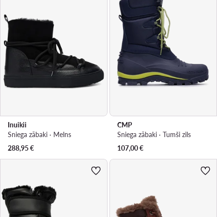
Inuikii
CMP
Sniega zābaki · Melns
Sniega zābaki · Tumši zils
288,95
€
107,00
€