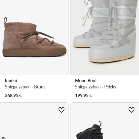
Inuikii
Moon Boot
Sniega zābaki · Brūns
Sniega zābaki · Pelēks
268,95
€
199,95
€