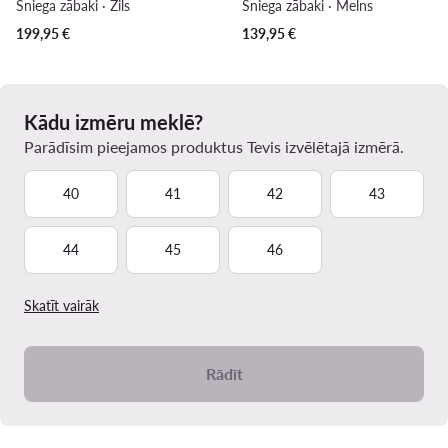
Sniega zābaki · Zils
Sniega zābaki · Melns
199,95
€
139,95
€
Kādu izmēru meklē?
Parādīsim pieejamos produktus Tevis izvēlētajā izmērā.
40
41
42
43
44
45
46
Skatīt vairāk
Rādīt