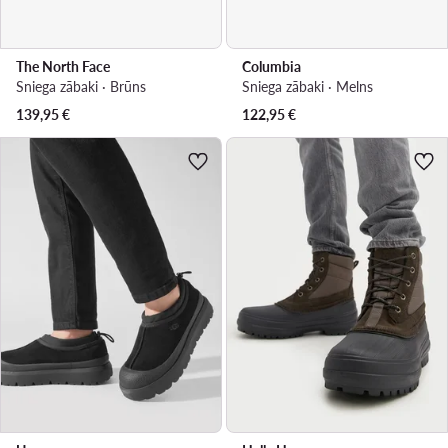
The North Face
Columbia
Sniega zābaki · Brūns
Sniega zābaki · Melns
139,95
€
122,95
€