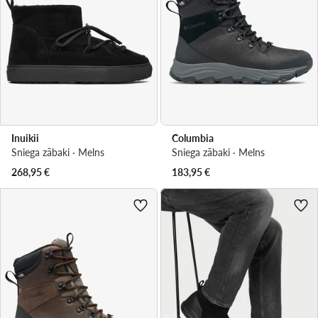
Inuikii
Columbia
Sniega zābaki · Melns
Sniega zābaki · Melns
268,95
€
183,95
€