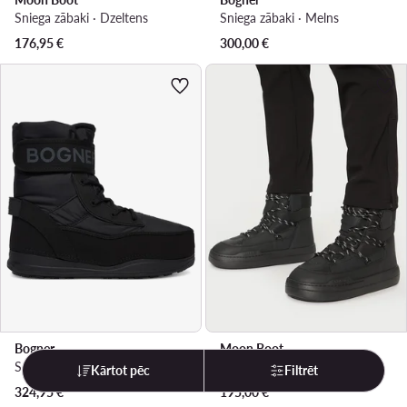
Sniega zābaki · Dzeltens
Sniega zābaki · Melns
176,95
€
300,00
€
Bogner
Moon Boot
Sniega zābaki · Melns
Sniega zābaki · Melns
Kārtot pēc
Filtrēt
324,95
€
195,00
€