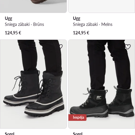
Ugg
Ugg
Sniega zābaki · Brūns
Sniega zābaki · Melns
124,95
€
124,95
€
Iespēja
Sorel
Sorel