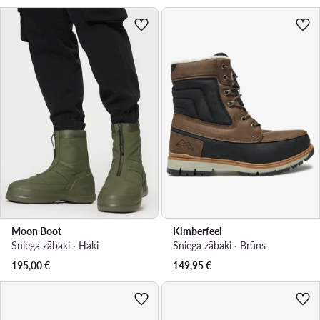
Moon Boot
Kimberfeel
Sniega zābaki · Haki
Sniega zābaki · Brūns
195,00
€
149,95
€