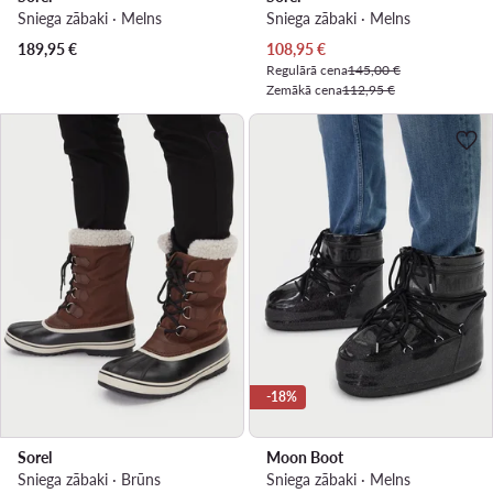
Sniega zābaki · Melns
Sniega zābaki · Melns
Pašreizējā cena
189,95
€
108,95
€
Regulārā cena
145,00 €
Zemākā cena
112,95 €
-18%
Sorel
Moon Boot
Sniega zābaki · Brūns
Sniega zābaki · Melns