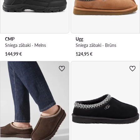
CMP
Ugg
Sniega zābaki · Melns
Sniega zābaki · Brūns
144,99
€
124,95
€