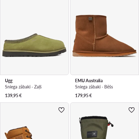
Ugg
EMU Australia
Sniega zābaki · Zaļš
Sniega zābaki · Bēšs
139,95
€
179,95
€