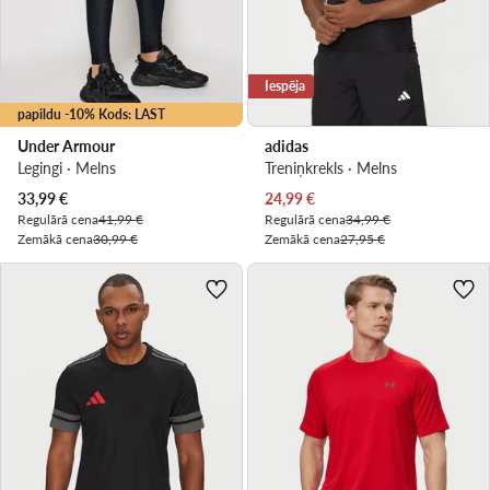
Iespēja
papildu -10% Kods: LAST
Under Armour
adidas
Legingi · Melns
Treniņkrekls · Melns
Pašreizējā cena
Pašreizējā cena
33,99
€
24,99
€
Regulārā cena
41,99 €
Regulārā cena
34,99 €
Zemākā cena
30,99 €
Zemākā cena
27,95 €