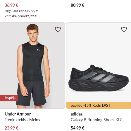
Pašreizējā cena
36,99
€
80,99
€
Regulārā cena
49,99 €
Zemākā cena
39,99 €
Iespēja
papildu -15% Kods: LAST
Under Armour
adidas
Treniņkrekls · Melns
Galaxy 8 Running Shoes KI7980 · Skriešanas apavi
Pašreizējā cena
23,99
€
54,99
€