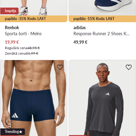
Iespēja
papildu -35% Kods: LAST
papildu -15% Kods: LAST
Reebok
adidas
Sporta šorti · Melns
Response Runner 2 Shoes KJ1735 · Skriešanas apavi
Pašreizējā cena
19,99
€
49,99
€
Regulārā cena
48,95 €
Zemākā cena
21,99 €
Trending