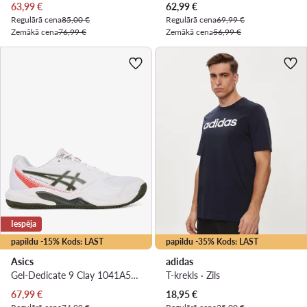
Pašreizējā cena
Pašreizējā cena
63,99
€
62,99
€
Regulārā cena
85,00 €
Regulārā cena
69,99 €
Zemākā cena
76,99 €
Zemākā cena
56,99 €
Iespēja
papildu -15% Kods: LAST
papildu -35% Kods: LAST
Asics
adidas
Gel-Dedicate 9 Clay 1041A547 · Tenisa apavi
T-krekls · Zils
Pašreizējā cena
Pašreizējā cena
67,99
€
18,95
€