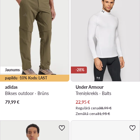
Jaunums
-28%
papildu -10% Kods: LAST
adidas
Under Armour
Bikses outdoor · Brūns
Treniņkrekls · Balts
Pašreizējā cena
79,99
€
22,95
€
Regulārā cena
38,99 €
Zemākā cena
31,95 €