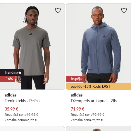
Trending
-16%
Iespēja
papildu -15% Kods: LAST
adidas
adidas
Treniņkrekls · Pelēks
Džemperis ar kapuci · Zils
Pašreizējā cena
Pašreizējā cena
35,99
€
71,99
€
Regulārā cena
49,95 €
Regulārā cena
79,99 €
Zemākā cena
42,99 €
Zemākā cena
79,99 €