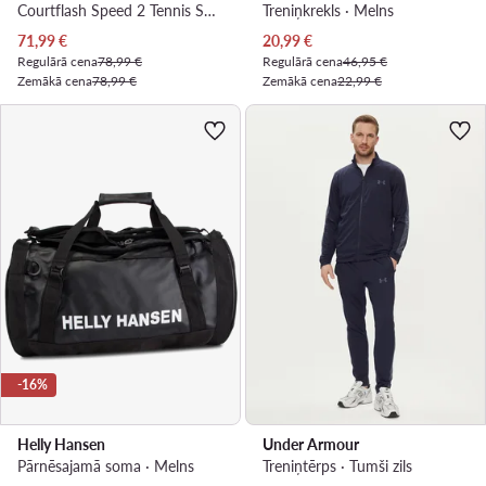
Courtflash Speed 2 Tennis Shoes JR4507 · Tenisa apavi
Treniņkrekls · Melns
Pašreizējā cena
Pašreizējā cena
71,99
€
20,99
€
Regulārā cena
78,99 €
Regulārā cena
46,95 €
Zemākā cena
78,99 €
Zemākā cena
22,99 €
-16%
Helly Hansen
Under Armour
Pārnēsajamā soma · Melns
Treniņtērps · Tumši zils