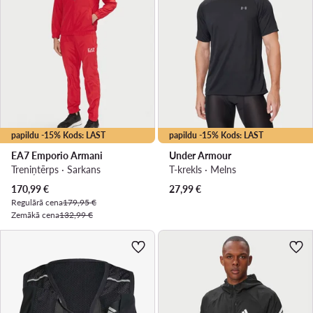
papildu -15% Kods: LAST
papildu -15% Kods: LAST
EA7 Emporio Armani
Under Armour
Treniņtērps · Sarkans
T-krekls · Melns
Pašreizējā cena
170,99
€
27,99
€
Regulārā cena
179,95 €
Zemākā cena
132,99 €