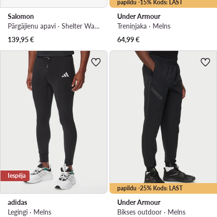
papildu -15% Kods: LAST
Salomon
Under Armour
Pārgājienu apavi · Shelter Waterproof L47854200 · Melns
Treniņjaka · Melns
139,95
€
64,99
€
Iespēja
papildu -25% Kods: LAST
adidas
Under Armour
Legingi · Melns
Bikses outdoor · Melns