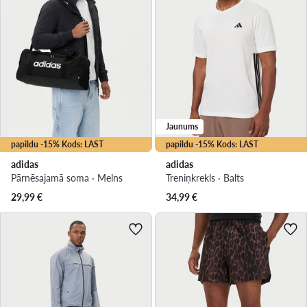
Jaunums
papildu -15% Kods: LAST
papildu -15% Kods: LAST
adidas
adidas
Pārnēsajamā soma · Melns
Treniņkrekls · Balts
29,99
€
34,99
€