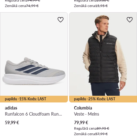
Regulārā cena
74,99 €
Regulārā cena
25,00 €
Zemākā cena
74,99 €
Zemākā cena
15,95 €
papildu -15% Kods: LAST
papildu -25% Kods: LAST
adidas
Columbia
Runfalcon 6 Cloudfoam Running Shoes IH9527 · Skriešanas apavi
Veste · Melns
Pašreizējā cena
59,99
€
79,99
€
Regulārā cena
89,95 €
Zemākā cena
57,99 €