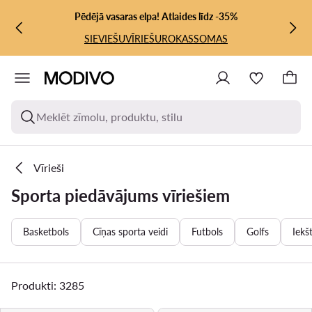
PĀRIET UZ GALVENO SATURU
PĀRIET UZ MEKLĒŠANU
Pēdējā vasaras elpa! Atlaides līdz -35%
SIEVIEŠU
VĪRIEŠU
ROKASSOMAS
Meklēt zīmolu, produktu, stilu
Vīrieši
Sporta piedāvājums vīriešiem
Basketbols
Cīņas sporta veidi
Futbols
Golfs
Iekš
Produkti: 3285