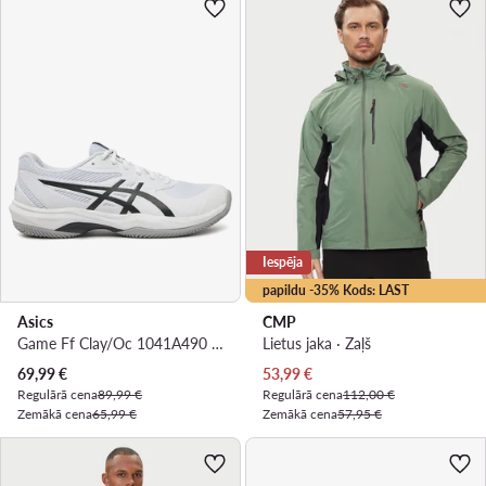
Iespēja
papildu -35% Kods: LAST
Asics
CMP
Game Ff Clay/Oc 1041A490 · Tenisa apavi
Lietus jaka · Zaļš
Pašreizējā cena
Pašreizējā cena
69,99
€
53,99
€
Regulārā cena
89,99 €
Regulārā cena
112,00 €
Zemākā cena
65,99 €
Zemākā cena
57,95 €