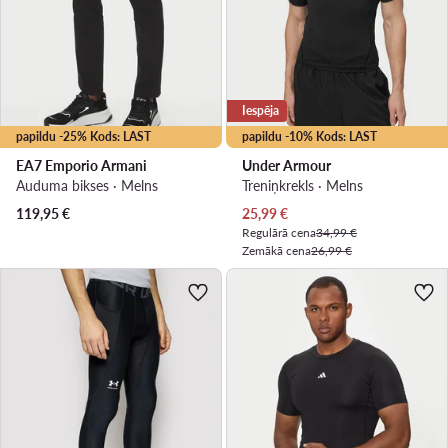
Iespēja
papildu -25% Kods: LAST
papildu -10% Kods: LAST
EA7 Emporio Armani
Under Armour
Auduma bikses · Melns
Treniņkrekls · Melns
Pašreizējā cena
119,95
€
25,99
€
Regulārā cena
34,99 €
Zemākā cena
26,99 €