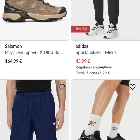
Iespēja
Salomon
adidas
Pārgājienu apavi · X Ultra 360 Leather Mid Gtx L49158300 · Brūns
Sporta bikses · Melns
Pašreizējā cena
164,99
€
43,99
€
Regulārā cena
54,99 €
Zemākā cena
48,99 €