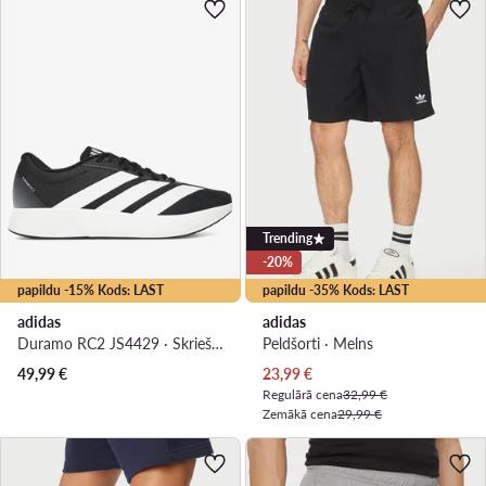
Trending
-20%
papildu -15% Kods: LAST
papildu -35% Kods: LAST
adidas
adidas
Duramo RC2 JS4429 · Skriešanas apavi
Peldšorti · Melns
Pašreizējā cena
49,99
€
23,99
€
Regulārā cena
32,99 €
Zemākā cena
29,99 €