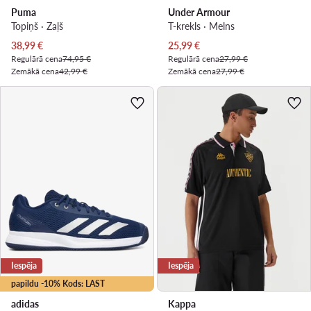
Puma
Under Armour
Topiņš · Zaļš
T-krekls · Melns
Pašreizējā cena
Pašreizējā cena
38,99
€
25,99
€
Regulārā cena
74,95 €
Regulārā cena
27,99 €
Zemākā cena
42,99 €
Zemākā cena
27,99 €
Iespēja
Iespēja
papildu -10% Kods: LAST
adidas
Kappa