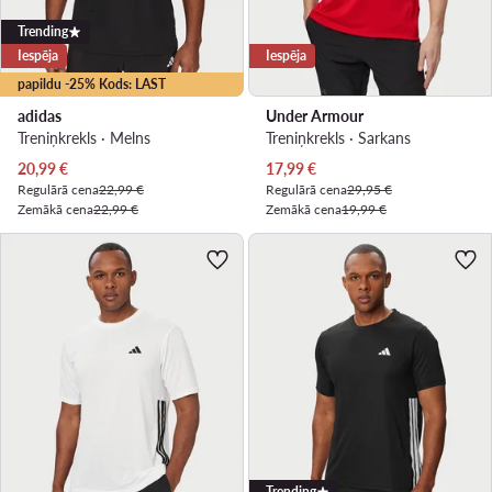
Trending
Iespēja
Iespēja
papildu -25% Kods: LAST
adidas
Under Armour
Treniņkrekls · Melns
Treniņkrekls · Sarkans
Pašreizējā cena
Pašreizējā cena
20,99
€
17,99
€
Regulārā cena
22,99 €
Regulārā cena
29,95 €
Zemākā cena
22,99 €
Zemākā cena
19,99 €
Trending