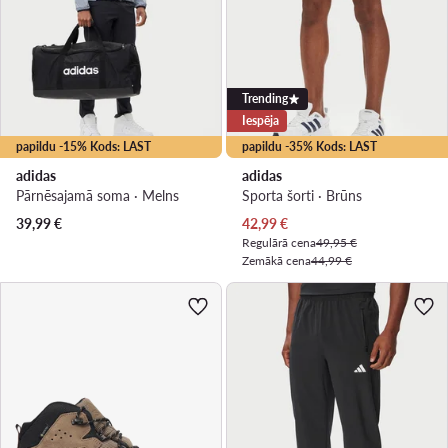
Trending
Iespēja
papildu -15% Kods: LAST
papildu -35% Kods: LAST
adidas
adidas
Pārnēsajamā soma · Melns
Sporta šorti · Brūns
Pašreizējā cena
39,99
€
42,99
€
Regulārā cena
49,95 €
Zemākā cena
44,99 €