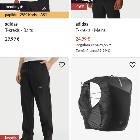
Trending
-16%
papildu -25% Kods: LAST
adidas
adidas
T-krekls · Balts
T-krekls · Melns
Pašreizējā cena
29,99
€
24,99
€
Regulārā cena
29,99 €
Zemākā cena
29,99 €
Iespēja