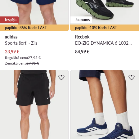
Iespēja
Jaunums
papildu -35% Kods: LAST
papildu -10% Kods: LAST
adidas
Reebok
Sporta šorti · Zils
EO-ZIG DYNAMICA 6 100263919 · Skriešanas apavi
Pašreizējā cena
23,99
€
84,99
€
Regulārā cena
27,95 €
Zemākā cena
27,95 €