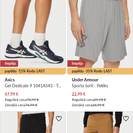
Iespēja
Iespēja
papildu -15% Kods: LAST
papildu -35% Kods: LAST
Asics
Under Armour
Gel-Dedicate 9 1041A543 · Tenisa apavi
Sporta šorti · Pelēks
Pašreizējā cena
Pašreizējā cena
67,99
€
22,99
€
Regulārā cena
74,99 €
Regulārā cena
29,95 €
Zemākā cena
74,99 €
Zemākā cena
24,99 €