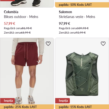
papildu -10% Kods: LAST
Columbia
Salomon
Bikses outdoor · Melns
Skriešanas veste · Melns
Pašreizējā cena
Pašreizējā cena
57,99
€
97,99
€
Regulārā cena
81,95 €
Regulārā cena
109,95 €
Zemākā cena
63,99 €
Zemākā cena
92,99 €
Iespēja
Iespēja
papildu -25% Kods: LAST
papildu -15% Kods: LAST