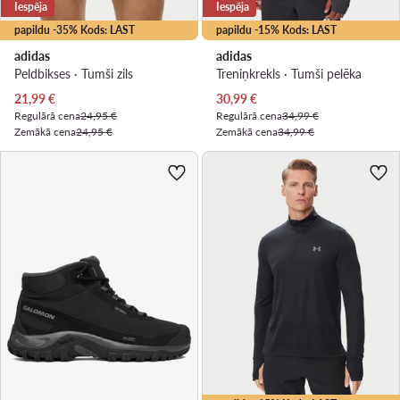
Iespēja
Iespēja
papildu -35% Kods: LAST
papildu -15% Kods: LAST
adidas
adidas
Peldbikses · Tumši zils
Treniņkrekls · Tumši pelēka
Pašreizējā cena
Pašreizējā cena
21,99
€
30,99
€
Regulārā cena
24,95 €
Regulārā cena
34,99 €
Zemākā cena
24,95 €
Zemākā cena
34,99 €