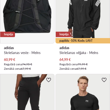
Iespēja
Iespēja
papildu -10% Kods: LAST
adidas
adidas
Skriešanas veste · Melns
Skriešanas vējjaka · Melns
Pašreizējā cena
Pašreizējā cena
60,99
€
64,99
€
Regulārā cena
74,95 €
Regulārā cena
79,99 €
Zemākā cena
67,99 €
Zemākā cena
67,99 €