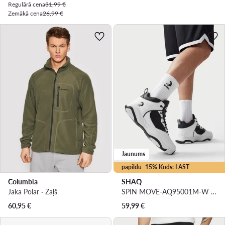
Regulārā cena
31,99 €
Zemākā cena
26,99 €
Jaunums
papildu -15% Kods: LAST
Columbia
SHAQ
Jaka Polar · Zaļš
SPIN MOVE-AQ95001M-W · Basketbola apavi
60,95
€
59,99
€