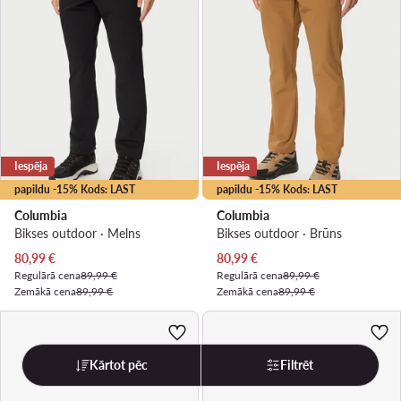
Iespēja
Iespēja
papildu -15% Kods: LAST
papildu -15% Kods: LAST
Columbia
Columbia
Bikses outdoor · Melns
Bikses outdoor · Brūns
Pašreizējā cena
Pašreizējā cena
80,99
€
80,99
€
Regulārā cena
89,99 €
Regulārā cena
89,99 €
Zemākā cena
89,99 €
Zemākā cena
89,99 €
Kārtot pēc
Filtrēt