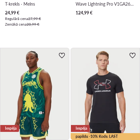
T-krekls · Melns
Wave Lightning Pro V1GA2660 · Zāles apavi
Pašreizējā cena
24,99
€
124,99
€
Regulārā cena
27,99 €
Zemākā cena
20,99 €
Iespēja
Iespēja
papildu -10% Kods: LAST