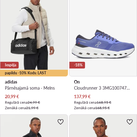
Iespēja
-18%
papildu -10% Kods: LAST
adidas
On
Pārnēsajamā soma · Melns
Cloudrunner 3 3MG10074750 · Skriešanas apavi
Pašreizējā cena
Pašreizējā cena
20,99
€
137,99
€
Regulārā cena
24,99 €
Regulārā cena
168,95 €
Zemākā cena
21,99 €
Zemākā cena
168,95 €