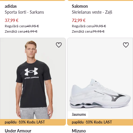
adidas
Salomon
Sporta šorti · Sarkans
Skriešanas veste · Zaļš
Pašreizējā cena
Pašreizējā cena
37,99
€
72,99
€
Regulārā cena
49,95 €
Regulārā cena
79,95 €
Zemākā cena
41,99 €
Zemākā cena
79,95 €
Jaunums
papildu -10% Kods: LAST
papildu -10% Kods: LAST
Under Armour
Mizuno