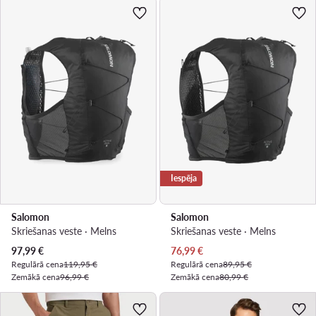
Iespēja
Salomon
Salomon
Skriešanas veste · Melns
Skriešanas veste · Melns
Pašreizējā cena
Pašreizējā cena
97,99
€
76,99
€
Regulārā cena
119,95 €
Regulārā cena
89,95 €
Zemākā cena
96,99 €
Zemākā cena
80,99 €