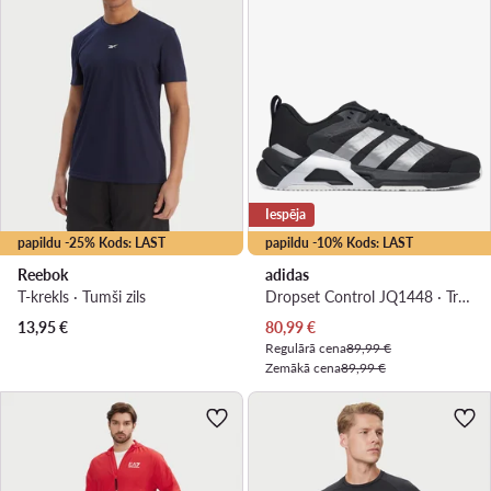
Iespēja
papildu -25% Kods: LAST
papildu -10% Kods: LAST
Reebok
adidas
T-krekls · Tumši zils
Dropset Control JQ1448 · Trenažieru zāles apavi
Pašreizējā cena
13,95
€
80,99
€
Regulārā cena
89,99 €
Zemākā cena
89,99 €