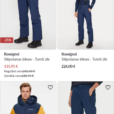
-25%
Rossignol
Rossignol
Slēpošanas bikses · Tumši zils
Slēpošanas bikses · Tumši zils
Pašreizējā cena
135,95
€
226,00
€
Regulārā cena
202,00 €
Zemākā cena
180,95 €