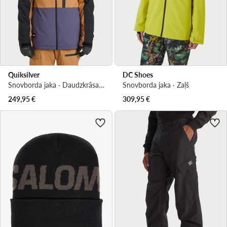
Quiksilver
DC Shoes
Snovborda jaka · Daudzkrāsains
Snovborda jaka · Zaļš
249,95
€
309,95
€