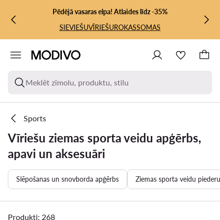
PĀRIET UZ GALVENO SATURU
PĀRIET UZ MEKLĒŠANU
Pēdējā vasaras elpa! Atlaides līdz -35%
SIEVIEŠU
VĪRIEŠU
ROKASSOMAS
Meklēt zīmolu, produktu, stilu
Sports
Vīriešu ziemas sporta veidu apģērbs,
apavi un aksesuāri
Slēpošanas un snovborda apģērbs
Ziemas sporta veidu pieder
Produkti: 268