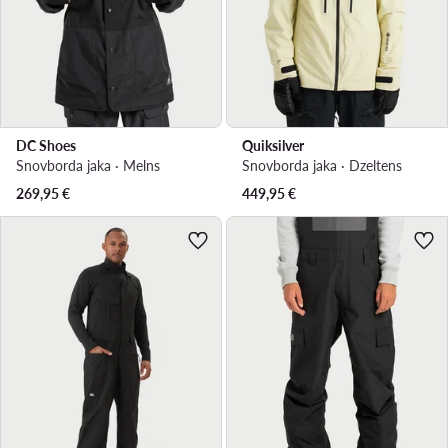
DC Shoes
Quiksilver
Snovborda jaka · Melns
Snovborda jaka · Dzeltens
269,95
€
449,95
€