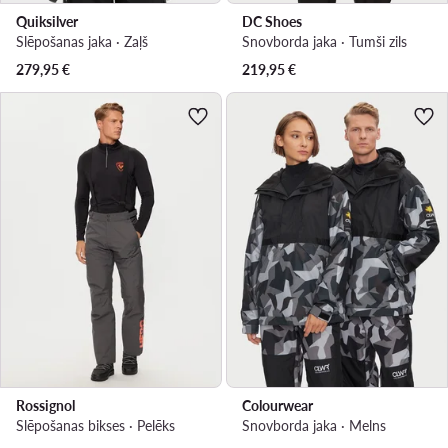
Quiksilver
DC Shoes
Slēpošanas jaka · Zaļš
Snovborda jaka · Tumši zils
279,95
€
219,95
€
Rossignol
Colourwear
Slēpošanas bikses · Pelēks
Snovborda jaka · Melns