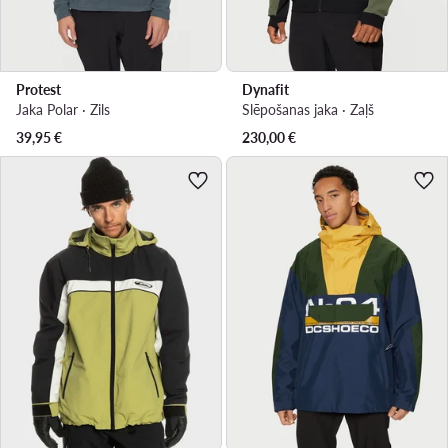
Protest
Dynafit
Jaka Polar · Zils
Slēpošanas jaka · Zaļš
39,95
€
230,00
€