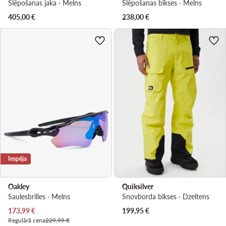
Slēpošanas jaka · Melns
Slēpošanas bikses · Melns
405,00
€
238,00
€
Iespēja
Oakley
Quiksilver
Saulesbrilles · Melns
Snovborda bikses · Dzeltens
Pašreizējā cena
173,99
€
199,95
€
Regulārā cena
229,99 €