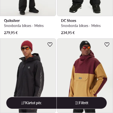
Quiksilver
DC Shoes
Snovborda bikses · Melns
Snovborda bikses · Melns
279,95
€
234,95
€
Kārtot pēc
Filtrēt