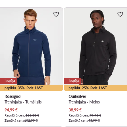
Iespēja
Iespēja
papildu -35% Kods: LAST
papildu -25% Kods: LAST
Rossignol
Quiksilver
Treniņjaka · Tumši zils
Treniņjaka · Melns
Pašreizējā cena
Pašreizējā cena
94,99
€
38,99
€
Regulārā cena
155,00 €
Regulārā cena
79,95 €
Zemākā cena
102,99 €
Zemākā cena
43,99 €