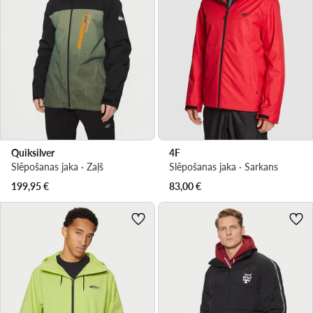
Quiksilver
4F
Slēpošanas jaka · Zaļš
Slēpošanas jaka · Sarkans
199,95
€
83,00
€