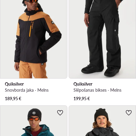
Quiksilver
Quiksilver
Snovborda jaka · Melns
Slēpošanas bikses · Melns
189,95
€
199,95
€