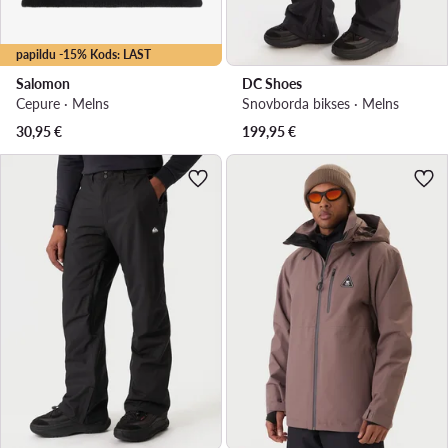
papildu -15% Kods: LAST
Salomon
DC Shoes
Cepure · Melns
Snovborda bikses · Melns
30,95
€
199,95
€