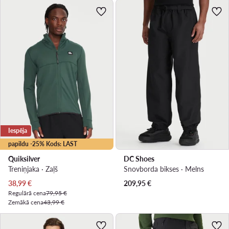
Iespēja
papildu -25% Kods: LAST
Quiksilver
DC Shoes
Treniņjaka · Zaļš
Snovborda bikses · Melns
Pašreizējā cena
38,99
€
209,95
€
Regulārā cena
79,95 €
Zemākā cena
43,99 €