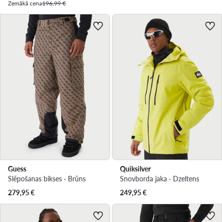
Zemākā cena
196,99 €
Guess
Quiksilver
Slēpošanas bikses · Brūns
Snovborda jaka · Dzeltens
279,95
€
249,95
€