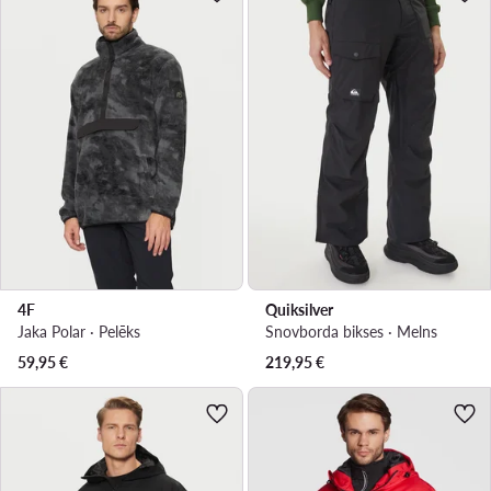
4F
Quiksilver
Jaka Polar · Pelēks
Snovborda bikses · Melns
59,95
€
219,95
€