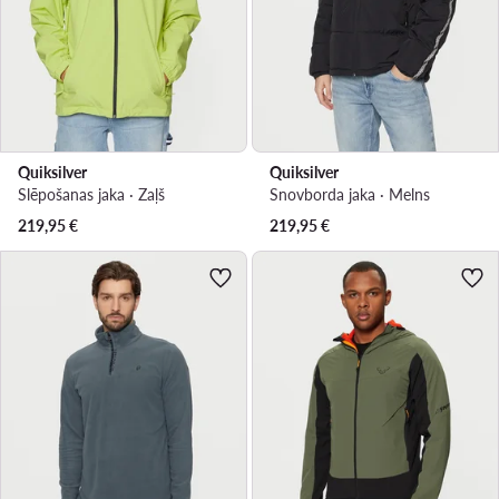
Quiksilver
Quiksilver
Slēpošanas jaka · Zaļš
Snovborda jaka · Melns
219,95
€
219,95
€