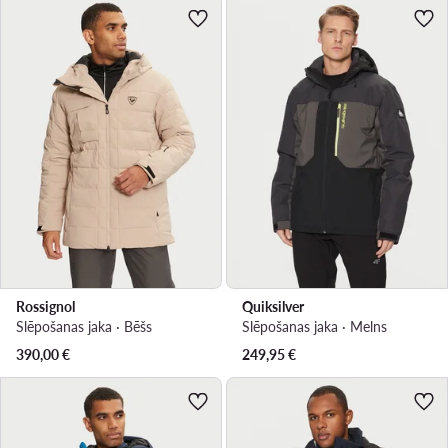
Rossignol
Quiksilver
Slēpošanas jaka · Bēšs
Slēpošanas jaka · Melns
390,00
€
249,95
€