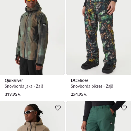
Quiksilver
DC Shoes
Snovborda jaka · Zaļš
Snovborda bikses · Zaļš
319,95
€
234,95
€