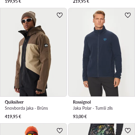
199,95
€
219,95
€
Quiksilver
Rossignol
Snovborda jaka · Brūns
Jaka Polar · Tumši zils
419,95
€
93,00
€