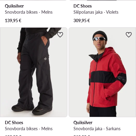
Quiksilver
DC Shoes
Snovborda bikses · Melns
Slēpošanas jaka · Violets
139,95
€
309,95
€
DC Shoes
Quiksilver
Snovborda bikses · Melns
Snovborda jaka · Sarkans