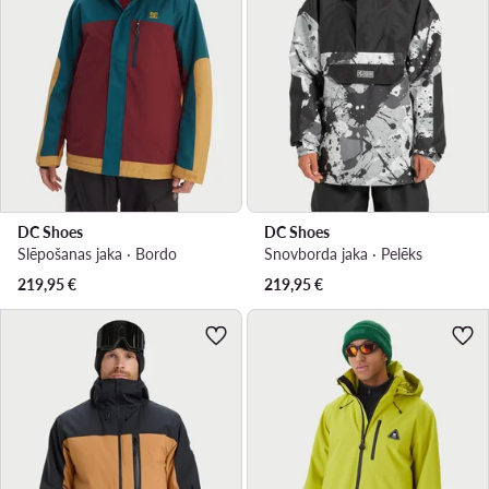
DC Shoes
DC Shoes
Slēpošanas jaka · Bordo
Snovborda jaka · Pelēks
219,95
€
219,95
€