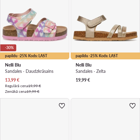
-30%
papildu -25% Kods: LAST
papildu -25% Kods: LAST
Nelli Blu
Nelli Blu
Sandales · Daudzkrāsains
Sandales · Zelta
Pašreizējā cena
13,99
€
19,99
€
Regulārā cena
19,99 €
Zemākā cena
19,99 €