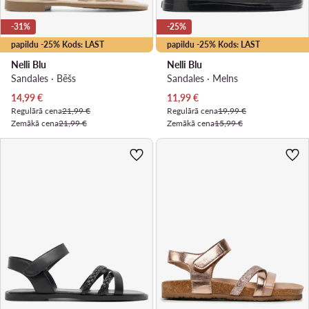
-31%
-25%
papildu -25% Kods: LAST
papildu -25% Kods: LAST
Nelli Blu
Nelli Blu
Sandales · Bēšs
Sandales · Melns
Pašreizējā cena
Pašreizējā cena
14,99
€
11,99
€
Regulārā cena
21,99 €
Regulārā cena
19,99 €
Zemākā cena
21,99 €
Zemākā cena
15,99 €