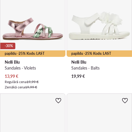
-30%
papildu -25% Kods: LAST
papildu -25% Kods: LAST
Nelli Blu
Nelli Blu
Sandales · Violets
Sandales · Balts
Pašreizējā cena
13,99
€
19,99
€
Regulārā cena
19,99 €
Zemākā cena
19,99 €