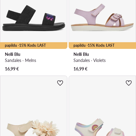
papildu -15% Kods: LAST
papildu -15% Kods: LAST
Nelli Blu
Nelli Blu
Sandales · Melns
Sandales · Violets
16,99
€
16,99
€