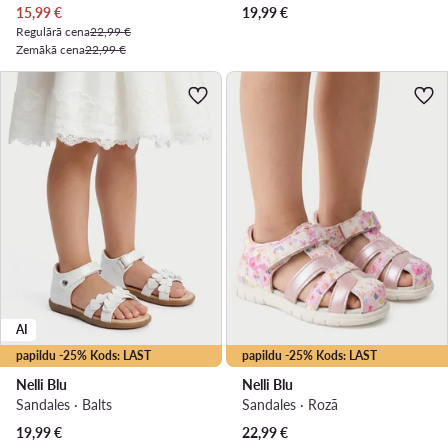
Pašreizējā cena
15,99
€
19,99
€
Regulārā cena
22,99 €
Zemākā cena
22,99 €
AI
papildu -25% Kods: LAST
papildu -25% Kods: LAST
Nelli Blu
Nelli Blu
Sandales · Balts
Sandales · Rozā
19,99
€
22,99
€