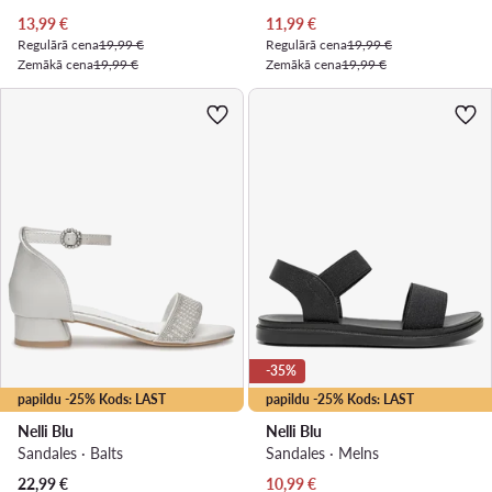
Pašreizējā cena
Pašreizējā cena
13,99
€
11,99
€
Regulārā cena
19,99 €
Regulārā cena
19,99 €
Zemākā cena
19,99 €
Zemākā cena
19,99 €
-35%
papildu -25% Kods: LAST
papildu -25% Kods: LAST
Nelli Blu
Nelli Blu
Sandales · Balts
Sandales · Melns
Pašreizējā cena
22,99
€
10,99
€