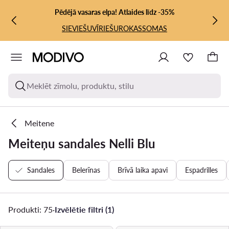
PĀRIET UZ GALVENO SATURU
PĀRIET UZ MEKLĒŠANU
Pēdējā vasaras elpa! Atlaides līdz -35%
SIEVIEŠU
VĪRIEŠU
ROKASSOMAS
Meklēt zīmolu, produktu, stilu
Meitene
Meiteņu sandales Nelli Blu
Sandales
Belerīnas
Brīvā laika apavi
Espadrilles
Produkti: 75
·
Izvēlētie filtri (1)