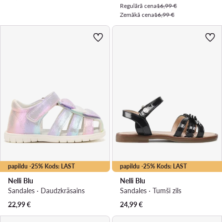
Regulārā cena
16,99 €
Zemākā cena
16,99 €
papildu -25% Kods: LAST
papildu -25% Kods: LAST
Nelli Blu
Nelli Blu
Sandales · Daudzkrāsains
Sandales · Tumši zils
22,99
€
24,99
€