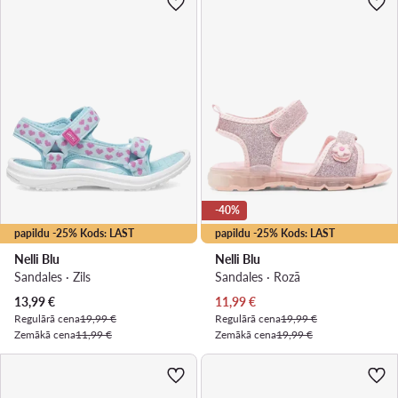
-40%
papildu -25% Kods: LAST
papildu -25% Kods: LAST
Nelli Blu
Nelli Blu
Sandales · Zils
Sandales · Rozā
Pašreizējā cena
Pašreizējā cena
13,99
€
11,99
€
Regulārā cena
19,99 €
Regulārā cena
19,99 €
Zemākā cena
11,99 €
Zemākā cena
19,99 €