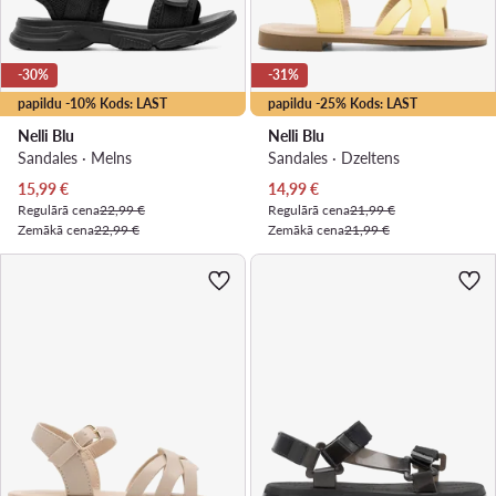
-30%
-31%
papildu -10% Kods: LAST
papildu -25% Kods: LAST
Nelli Blu
Nelli Blu
Sandales · Melns
Sandales · Dzeltens
Pašreizējā cena
Pašreizējā cena
15,99
€
14,99
€
Regulārā cena
22,99 €
Regulārā cena
21,99 €
Zemākā cena
22,99 €
Zemākā cena
21,99 €