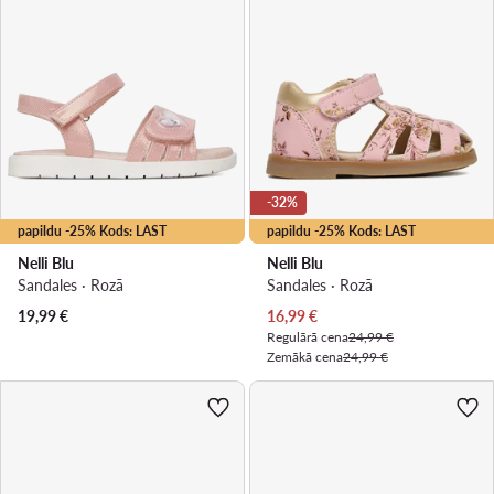
-32%
papildu -25% Kods: LAST
papildu -25% Kods: LAST
Nelli Blu
Nelli Blu
Sandales · Rozā
Sandales · Rozā
Pašreizējā cena
19,99
€
16,99
€
Regulārā cena
24,99 €
Zemākā cena
24,99 €