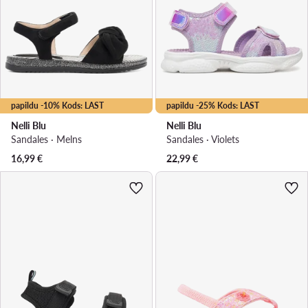
papildu -10% Kods: LAST
papildu -25% Kods: LAST
Nelli Blu
Nelli Blu
Sandales · Melns
Sandales · Violets
16,99
€
22,99
€