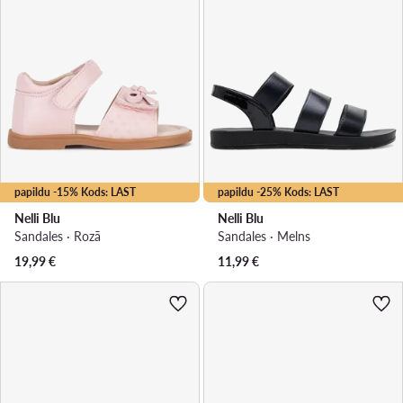
papildu -15% Kods: LAST
papildu -25% Kods: LAST
Nelli Blu
Nelli Blu
Sandales · Rozā
Sandales · Melns
19,99
€
11,99
€