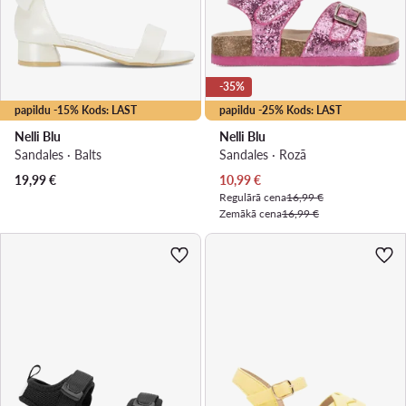
-35%
papildu -15% Kods: LAST
papildu -25% Kods: LAST
Nelli Blu
Nelli Blu
Sandales · Balts
Sandales · Rozā
Pašreizējā cena
19,99
€
10,99
€
Regulārā cena
16,99 €
Zemākā cena
16,99 €