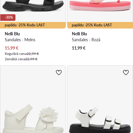
-30%
papildu -25% Kods: LAST
papildu -25% Kods: LAST
Nelli Blu
Nelli Blu
Sandales · Melns
Sandales · Rozā
Pašreizējā cena
15,99
€
11,99
€
Regulārā cena
22,99 €
Zemākā cena
22,99 €