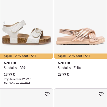
papildu -25% Kods: LAST
papildu -25% Kods: LAST
Nelli Blu
Nelli Blu
Sandales · Bēšs
Sandales · Zelta
Pašreizējā cena
13,99
€
29,99
€
Regulārā cena
19,99 €
Zemākā cena
11,95 €