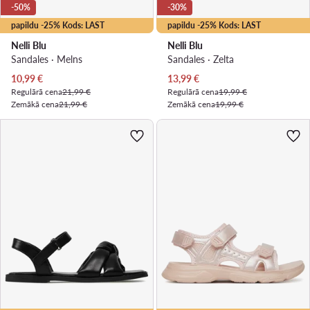
-50%
-30%
papildu -25% Kods: LAST
papildu -25% Kods: LAST
Nelli Blu
Nelli Blu
Sandales · Melns
Sandales · Zelta
Pašreizējā cena
Pašreizējā cena
10,99
€
13,99
€
Regulārā cena
21,99 €
Regulārā cena
19,99 €
Zemākā cena
21,99 €
Zemākā cena
19,99 €