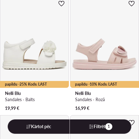
papildu -25% Kods: LAST
papildu -10% Kods: LAST
Nelli Blu
Nelli Blu
Sandales · Balts
Sandales · Rozā
19,99
€
16,99
€
Kārtot pēc
Filtrēt
1