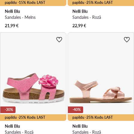
papildu -15% Kods: LAST
papildu -25% Kods: LAST
Nelli Blu
Nelli Blu
Sandales · Melns
Sandales · Rozā
21,99
€
22,99
€
-30%
-40%
papildu -25% Kods: LAST
papildu -25% Kods: LAST
Nelli Blu
Nelli Blu
Sandales · Rozā
Sandales · Rozā