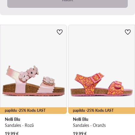
papildu -25% Kods: LAST
papildu -25% Kods: LAST
Nelli Blu
Nelli Blu
Sandales · Rozā
Sandales · Oranžs
19,99
€
19,99
€