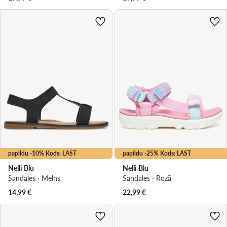
papildu -10% Kods: LAST
papildu -25% Kods: LAST
Nelli Blu
Nelli Blu
Sandales · Melns
Sandales · Rozā
14,99
€
22,99
€