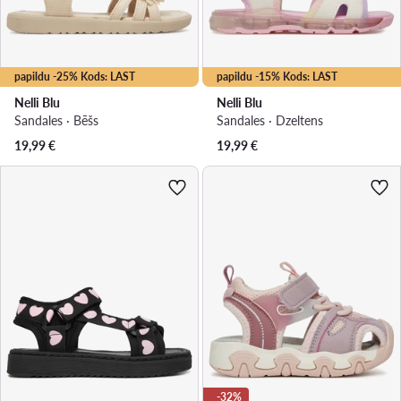
papildu -25% Kods: LAST
papildu -15% Kods: LAST
Nelli Blu
Nelli Blu
Sandales · Bēšs
Sandales · Dzeltens
19,99
€
19,99
€
-32%