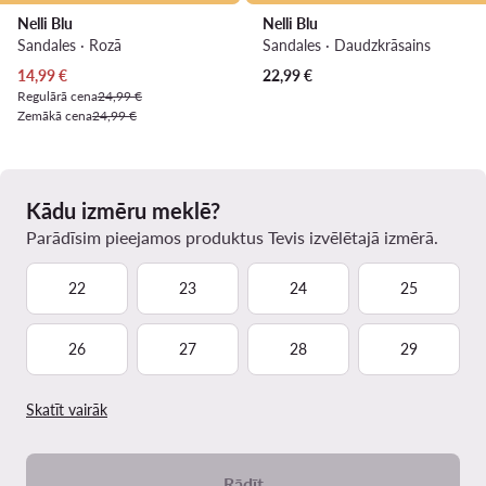
Nelli Blu
Nelli Blu
Sandales · Rozā
Sandales · Daudzkrāsains
Pašreizējā cena
14,99
€
22,99
€
Regulārā cena
24,99 €
Zemākā cena
24,99 €
Kādu izmēru meklē?
Parādīsim pieejamos produktus Tevis izvēlētajā izmērā.
22
23
24
25
26
27
28
29
Skatīt vairāk
Rādīt