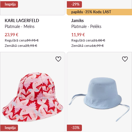
Iespēja
-29%
papildu -35% Kods: LAST
KARL LAGERFELD
Jamiks
Platmale · Melns
Platmale · Pelēks
Pašreizējā cena
Pašreizējā cena
23,99
€
11,99
€
Regulārā cena
59,95 €
Regulārā cena
21,00 €
Zemākā cena
25,95 €
Zemākā cena
16,99 €
Iespēja
-33%