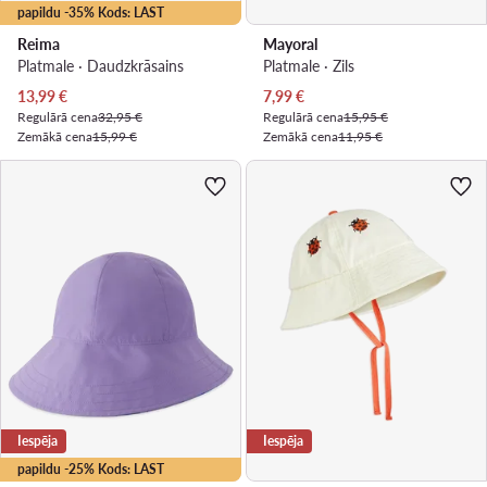
papildu -35% Kods: LAST
Reima
Mayoral
Platmale · Daudzkrāsains
Platmale · Zils
Pašreizējā cena
Pašreizējā cena
13,99
€
7,99
€
Regulārā cena
32,95 €
Regulārā cena
15,95 €
Zemākā cena
15,99 €
Zemākā cena
11,95 €
Iespēja
Iespēja
papildu -25% Kods: LAST