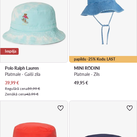
Iespēja
papildu -25% Kods: LAST
Polo Ralph Lauren
MINI RODINI
Platmale · Gaiši zila
Platmale · Zils
Pašreizējā cena
39,99
€
49,95
€
Regulārā cena
59,99 €
Zemākā cena
42,99 €