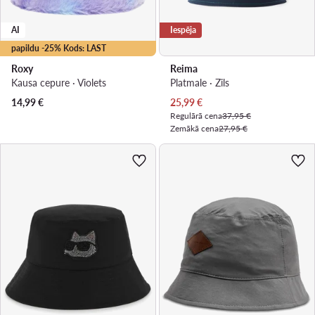
AI
Iespēja
papildu -25% Kods: LAST
Roxy
Reima
Kausa cepure · Violets
Platmale · Zils
Pašreizējā cena
14,99
€
25,99
€
Regulārā cena
37,95 €
Zemākā cena
27,95 €