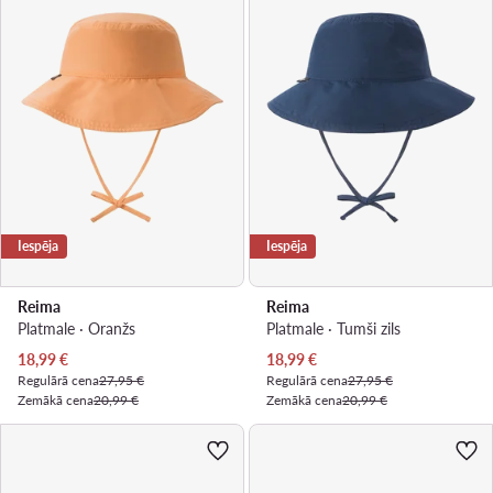
Iespēja
Iespēja
Reima
Reima
Platmale · Oranžs
Platmale · Tumši zils
Pašreizējā cena
Pašreizējā cena
18,99
€
18,99
€
Regulārā cena
27,95 €
Regulārā cena
27,95 €
Zemākā cena
20,99 €
Zemākā cena
20,99 €