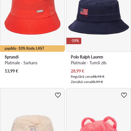
-19%
papildu -10% Kods: LAST
Sprandi
Polo Ralph Lauren
Platmale · Sarkans
Platmale · Tumši zils
Pašreizējā cena
13,99
€
28,99
€
Regulārā cena
58,95 €
Zemākā cena
35,99 €