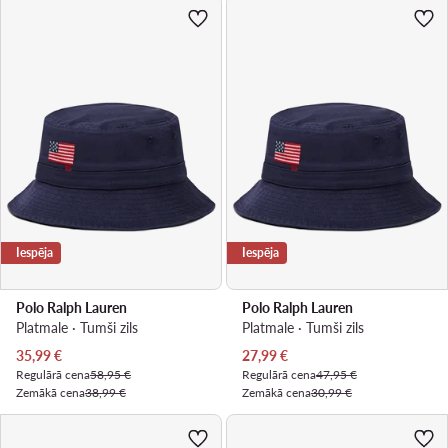
Iespēja
Iespēja
Polo Ralph Lauren
Polo Ralph Lauren
Platmale · Tumši zils
Platmale · Tumši zils
Pašreizējā cena
Pašreizējā cena
35,99
€
27,99
€
Regulārā cena
58,95 €
Regulārā cena
47,95 €
Zemākā cena
38,99 €
Zemākā cena
30,99 €