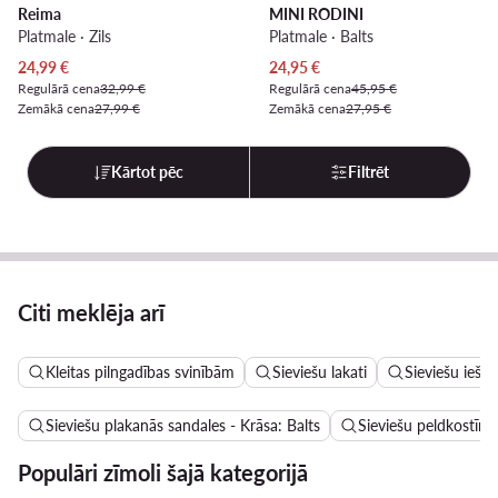
Reima
MINI RODINI
Platmale · Zils
Platmale · Balts
Pašreizējā cena
Pašreizējā cena
24,99
€
24,95
€
Regulārā cena
32,99 €
Regulārā cena
45,95 €
Zemākā cena
27,99 €
Zemākā cena
27,95 €
Kārtot pēc
Filtrēt
Citi meklēja arī
Kleitas pilngadības svinībām
Sieviešu lakati
Sieviešu iešļ
Sieviešu plakanās sandales - Krāsa: Balts
Sieviešu peldkostīmi
Populāri zīmoli šajā kategorijā