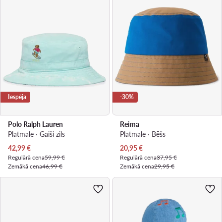
Iespēja
-30%
Polo Ralph Lauren
Reima
Platmale · Gaiši zils
Platmale · Bēšs
Pašreizējā cena
Pašreizējā cena
42,99
€
20,95
€
Regulārā cena
59,99 €
Regulārā cena
37,95 €
Zemākā cena
46,99 €
Zemākā cena
29,95 €