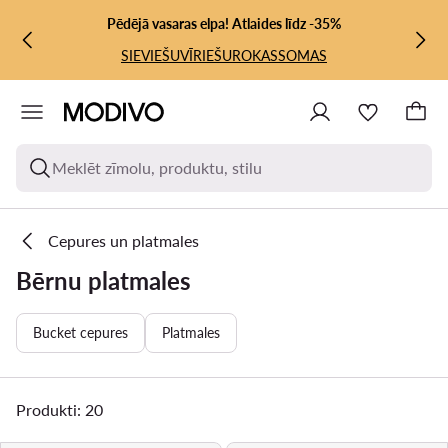
PĀRIET UZ GALVENO SATURU
PĀRIET UZ MEKLĒŠANU
Pēdējā vasaras elpa! Atlaides līdz -35%
SIEVIEŠU
VĪRIEŠU
ROKASSOMAS
Meklēt zīmolu, produktu, stilu
Cepures un platmales
Bērnu platmales
Bucket cepures
Platmales
Produkti: 20