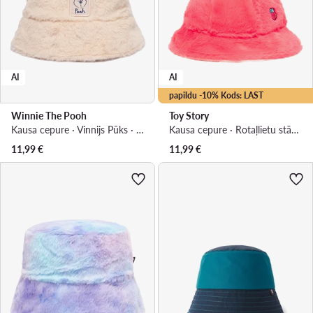
AI
AI
papildu -10% Kods: LAST
Winnie The Pooh
Toy Story
Kausa cepure · Vinnijs Pūks · Bēšs
Kausa cepure · Rotaļlietu stāsts · Rozā
11,99
€
11,99
€