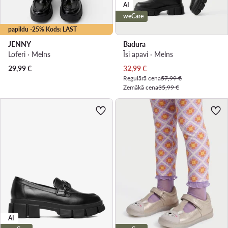
AI
weCare
papildu -25% Kods: LAST
JENNY
Badura
Loferi · Melns
Īsi apavi · Melns
Pašreizējā cena
29,99
€
32,99
€
Regulārā cena
57,99 €
Zemākā cena
35,99 €
AI