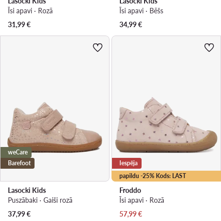
Lasocki Kids
Lasocki Kids
Īsi apavi · Rozā
Īsi apavi · Bēšs
31,99
€
34,99
€
weCare
Barefoot
Iespēja
papildu -25% Kods: LAST
Lasocki Kids
Froddo
Puszābaki · Gaiši rozā
Īsi apavi · Rozā
Pašreizējā cena
37,99
€
57,99
€