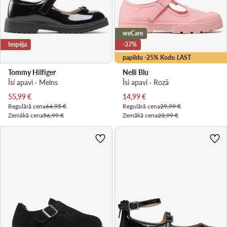
weCare
Iespēja
-37%
papildu -25% Kods: LAST
Tommy Hilfiger
Nelli Blu
Īsi apavi · Melns
Īsi apavi · Rozā
Pašreizējā cena
Pašreizējā cena
55,99
€
14,99
€
Regulārā cena
64,95 €
Regulārā cena
29,99 €
Zemākā cena
56,99 €
Zemākā cena
23,99 €