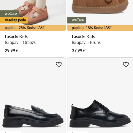
weCare
Veselīga pēda
weCare
papildu -25% Kods: LAST
papildu -15% Kods: LAST
Lasocki Kids
Lasocki Kids
Īsi apavi · Oranžs
Īsi apavi · Brūns
29,99
€
37,99
€