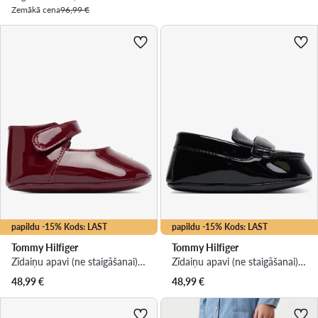
Zemākā cena
96,99 €
papildu -15% Kods: LAST
papildu -15% Kods: LAST
Tommy Hilfiger
Tommy Hilfiger
Zīdaiņu apavi (ne staigāšanai) · Bordo
Zīdaiņu apavi (ne staigāšanai) · Melns
48,99
€
48,99
€