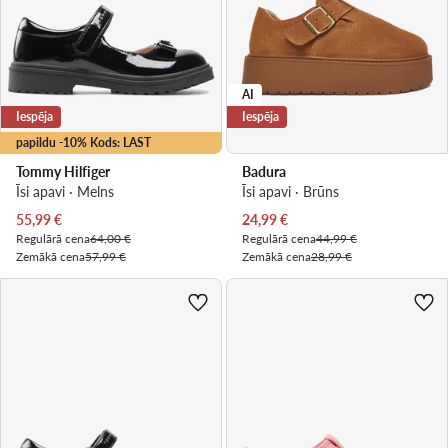
AI
Iespēja
Iespēja
papildu -10% Kods: LAST
Tommy Hilfiger
Badura
Īsi apavi · Melns
Īsi apavi · Brūns
Pašreizējā cena
Pašreizējā cena
55,99
€
24,99
€
Regulārā cena
64,00 €
Regulārā cena
44,99 €
Zemākā cena
57,99 €
Zemākā cena
28,99 €