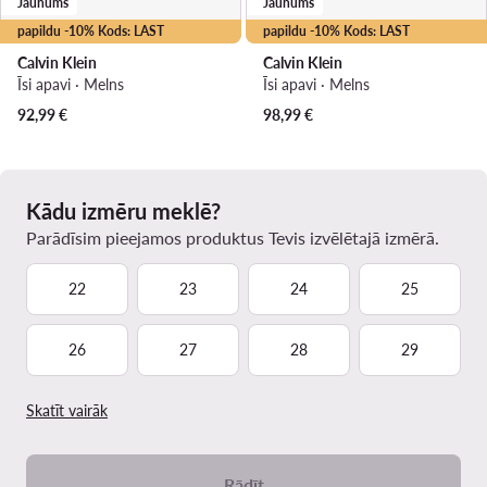
Jaunums
Jaunums
papildu -10% Kods: LAST
papildu -10% Kods: LAST
Calvin Klein
Calvin Klein
Īsi apavi · Melns
Īsi apavi · Melns
92,99
€
98,99
€
Kādu izmēru meklē?
Parādīsim pieejamos produktus Tevis izvēlētajā izmērā.
22
23
24
25
26
27
28
29
Skatīt vairāk
Rādīt