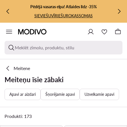
PĀRIET UZ GALVENO SATURU
PĀRIET UZ MEKLĒŠANU
Pēdējā vasaras elpa! Atlaides līdz -35%
SIEVIEŠU
VĪRIEŠU
ROKASSOMAS
Meklēt zīmolu, produktu, stilu
Meitene
Meiteņu īsie zābaki
Apavi ar aizdari
Šņorējamie apavi
Uzvelkamie apavi
Produkti: 173