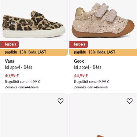
Iespēja
Iespēja
papildu -15% Kods: LAST
papildu -15% Kods: LAST
Vans
Geox
Īsi apavi · Bēšs
Īsi apavi · Bēšs
Pašreizējā cena
Pašreizējā cena
40,99
€
44,99
€
Regulārā cena
44,99 €
Regulārā cena
49,99 €
Zemākā cena
44,99 €
Zemākā cena
49,99 €