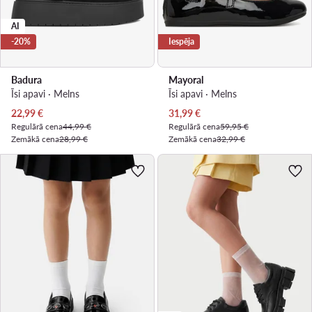
AI
-20%
Iespēja
Badura
Mayoral
Īsi apavi · Melns
Īsi apavi · Melns
Pašreizējā cena
Pašreizējā cena
22,99
€
31,99
€
Regulārā cena
44,99 €
Regulārā cena
59,95 €
Zemākā cena
28,99 €
Zemākā cena
32,99 €