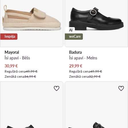
AI
Iespēja
weCare
Mayoral
Badura
Īsi apavi · Bēšs
Īsi apavi · Melns
Pašreizējā cena
Pašreizējā cena
30,99
€
29,99
€
Regulārā cena
49,99 €
Regulārā cena
49,99 €
Zemākā cena
34,99 €
Zemākā cena
32,99 €