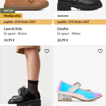
weCare
Veselīga pēda
Jaunums
papildu -25% Kods: LAST
papildu -15% Kods: LAST
Lasocki Kids
DeeZee
Īsi apavi · Brūns
Īsi apavi · Melns
34,99
€
26,99
€