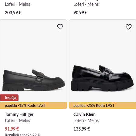
Loferi · Melns
Loferi · Melns
203,99
€
90,99
€
Iespēja
papildu -15% Kods: LAST
papildu -25% Kods: LAST
Tommy Hilfiger
Calvin Klein
Loferi · Melns
Loferi · Melns
Pašreizējā cena
91,99
€
135,99
€
Regulārā cena
96,99 €