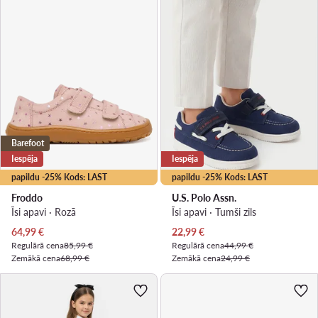
Barefoot
Iespēja
Iespēja
papildu -25% Kods: LAST
papildu -25% Kods: LAST
Froddo
U.S. Polo Assn.
Īsi apavi · Rozā
Īsi apavi · Tumši zils
Pašreizējā cena
Pašreizējā cena
64,99
€
22,99
€
Regulārā cena
85,99 €
Regulārā cena
44,99 €
Zemākā cena
68,99 €
Zemākā cena
24,99 €