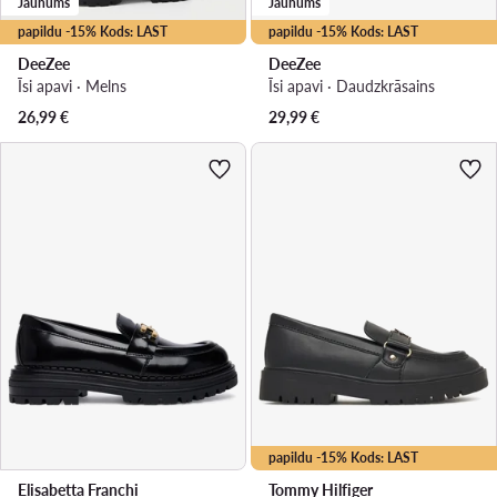
Jaunums
Jaunums
papildu -15% Kods: LAST
papildu -15% Kods: LAST
DeeZee
DeeZee
Īsi apavi · Melns
Īsi apavi · Daudzkrāsains
26,99
€
29,99
€
papildu -15% Kods: LAST
Elisabetta Franchi
Tommy Hilfiger