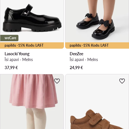
weCare
papildu -15% Kods: LAST
papildu -15% Kods: LAST
Lasocki Young
DeeZee
Īsi apavi · Melns
Īsi apavi · Melns
37,99
€
24,99
€