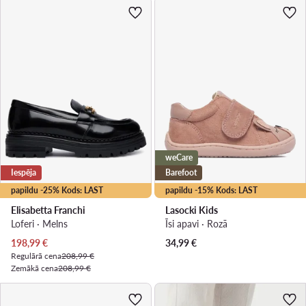
weCare
Iespēja
Barefoot
papildu -25% Kods: LAST
papildu -15% Kods: LAST
Elisabetta Franchi
Lasocki Kids
Loferi · Melns
Īsi apavi · Rozā
Pašreizējā cena
198,99
€
34,99
€
Regulārā cena
208,99 €
Zemākā cena
208,99 €