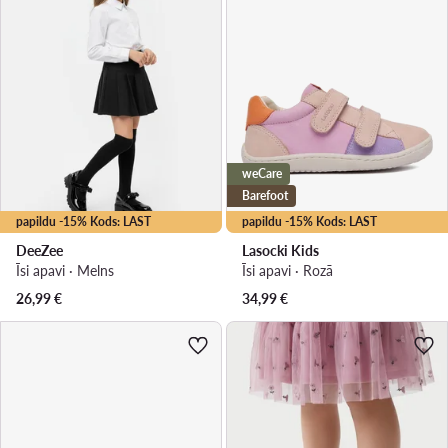
weCare
Barefoot
papildu -15% Kods: LAST
papildu -15% Kods: LAST
DeeZee
Lasocki Kids
Īsi apavi · Melns
Īsi apavi · Rozā
26,99
€
34,99
€