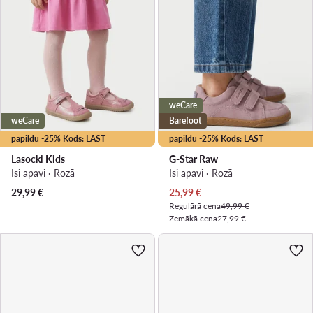
weCare
weCare
Barefoot
papildu -25% Kods: LAST
papildu -25% Kods: LAST
Lasocki Kids
G-Star Raw
Īsi apavi · Rozā
Īsi apavi · Rozā
Pašreizējā cena
29,99
€
25,99
€
Regulārā cena
49,99 €
Zemākā cena
27,99 €