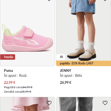
Iespēja
AI
papildu -25% Kods: LAST
Puma
JENNY
Īsi apavi · Rozā
Īsi apavi · Bēšs
Pašreizējā cena
22,99
€
26,99
€
Regulārā cena
34,99 €
Zemākā cena
25,99 €