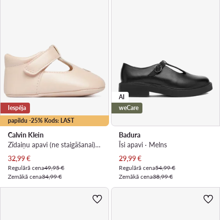
AI
Iespēja
weCare
papildu -25% Kods: LAST
Calvin Klein
Badura
Zīdaiņu apavi (ne staigāšanai) · Rozā
Īsi apavi · Melns
Pašreizējā cena
Pašreizējā cena
32,99
€
29,99
€
Regulārā cena
49,95 €
Regulārā cena
54,99 €
Zemākā cena
34,99 €
Zemākā cena
38,99 €