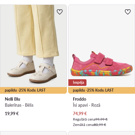
Iespēja
papildu -25% Kods: LAST
papildu -25% Kods: LAST
Nelli Blu
Froddo
Balerīnas · Bēšs
Īsi apavi · Rozā
Pašreizējā cena
19,99
€
74,99
€
Regulārā cena
99,99 €
Zemākā cena
80,99 €