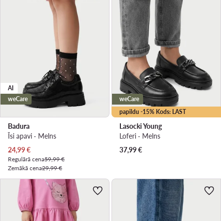
AI
weCare
weCare
papildu -15% Kods: LAST
Badura
Lasocki Young
Īsi apavi · Melns
Loferi · Melns
Pašreizējā cena
24,99
€
37,99
€
Regulārā cena
59,99 €
Zemākā cena
29,99 €