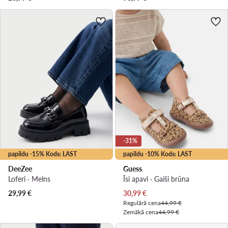
-31%
papildu -15% Kods: LAST
papildu -10% Kods: LAST
DeeZee
Guess
Loferi · Melns
Īsi apavi · Gaiši brūna
Pašreizējā cena
29,99
€
30,99
€
Regulārā cena
44,99 €
Zemākā cena
44,99 €