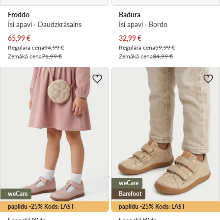
Froddo
Badura
Īsi apavi · Daudzkrāsains
Īsi apavi · Bordo
Pašreizējā cena
Pašreizējā cena
65,99
€
32,99
€
Regulārā cena
94,99 €
Regulārā cena
59,99 €
Zemākā cena
71,99 €
Zemākā cena
34,99 €
weCare
weCare
Barefoot
papildu -25% Kods: LAST
papildu -25% Kods: LAST