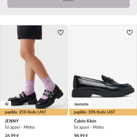
AI
Jaunums
papildu -25% Kods: LAST
papildu -10% Kods: LAST
JENNY
Calvin Klein
Īsi apavi · Melns
Īsi apavi · Melns
26,99
€
98,99
€