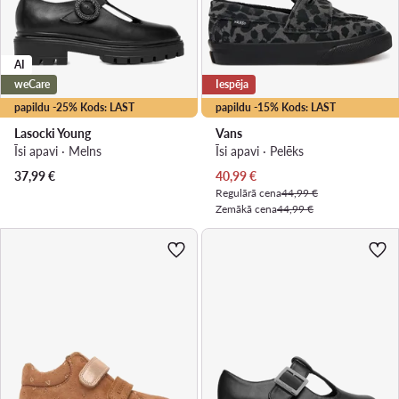
AI
weCare
Iespēja
papildu -25% Kods: LAST
papildu -15% Kods: LAST
Lasocki Young
Vans
Īsi apavi · Melns
Īsi apavi · Pelēks
Pašreizējā cena
37,99
€
40,99
€
Regulārā cena
44,99 €
Zemākā cena
44,99 €