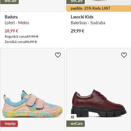
weCare
weCare
papildu -25% Kods: LAST
Badura
Lasocki Kids
Loferi · Melns
Balerīnas · Sudraba
Pašreizējā cena
28,99
€
29,99
€
Regulārā cena
57,99 €
Zemākā cena
31,99 €
AI
Iespēja
weCare