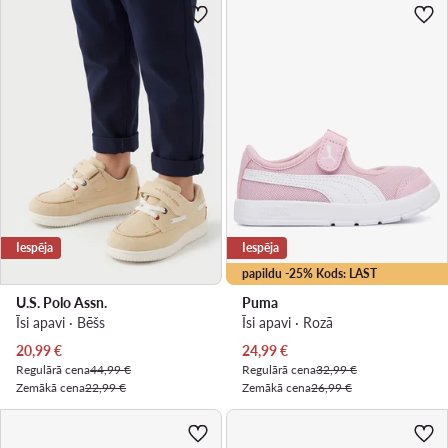
Iespēja
Iespēja
papildu -25% Kods: LAST
U.S. Polo Assn.
Puma
Īsi apavi · Bēšs
Īsi apavi · Rozā
Pašreizējā cena
Pašreizējā cena
20,99
€
24,99
€
Regulārā cena
44,99 €
Regulārā cena
32,99 €
Zemākā cena
22,99 €
Zemākā cena
26,99 €