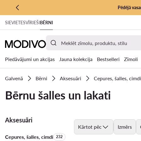
Pēdējā vasar
PĀRIET UZ GALVENO SATURU
SIEVIETES
VĪRIEŠI
BĒRNI
PĀRIET UZ MEKLĒŠANU
Piedāvājumi un akcijas
Jauna kolekcija
Bestselleri
Zīmoli
Galvenā
Bērni
Aksesuāri
Cepures, šalles, cimdi
Bērnu šalles un lakati
Aksesuāri
Kārtot pēc
Izmērs
Cepures, šalles, cimdi
Produktu skaits:
232