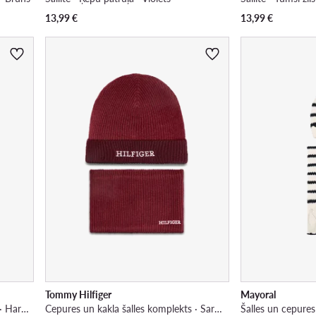
13,99
€
13,99
€
Tommy Hilfiger
Mayoral
Cepures un kakla šalles komplekts · Harry Potter · Tumši zils
Cepures un kakla šalles komplekts · Sarkans
Šalles un cepures