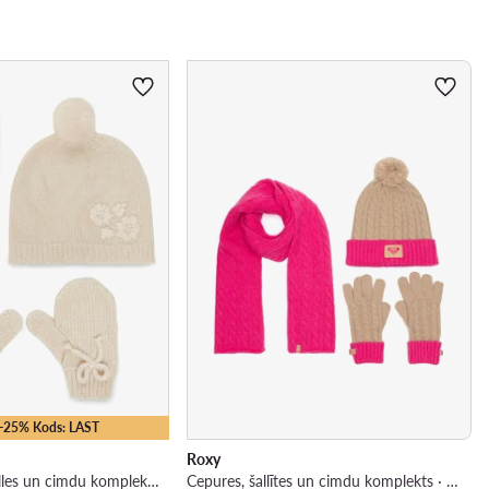
 -25% Kods: LAST
Roxy
Cepures, kakla šalles un cimdu komplekts · Bēšs
Cepures, šallītes un cimdu komplekts · Rozā