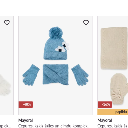
-48%
-16%
papildu
Mayoral
Mayoral
Cepures, kakla šalles un cimdu komplekts · Écru
Cepures, kakla šalles un cimdu komplekts · Zils