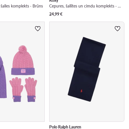
Roxy
šalles komplekts · Brūns
Cepures, šallītes un cimdu komplekts · Bēšs
24,99
€
Polo Ralph Lauren