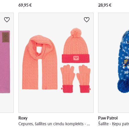
69,95
€
28,95
€
Roxy
Paw Patrol
Cepures, šallītes un cimdu komplekts · Oranžs
Šallīte · Ķepu patr