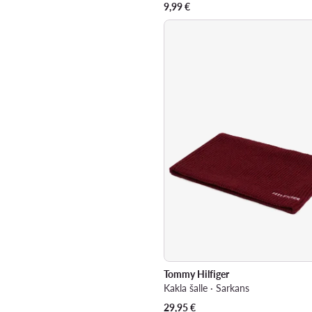
9,99
€
Tommy Hilfiger
Kakla šalle · Sarkans
29,95
€