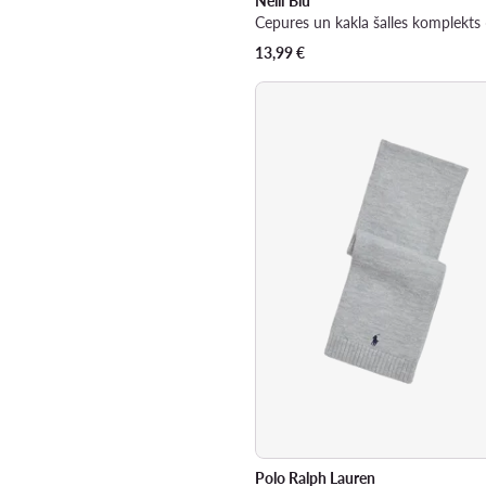
Nelli Blu
Cepures un kakla šalles komplekts 
13,99
€
Polo Ralph Lauren