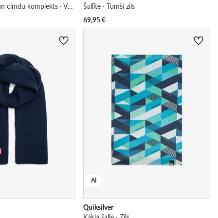
Cepures, šallītes un cimdu komplekts · Violets
Šallīte · Tumši zils
69,95
€
AI
Quiksilver
Kakla šalle · Zils