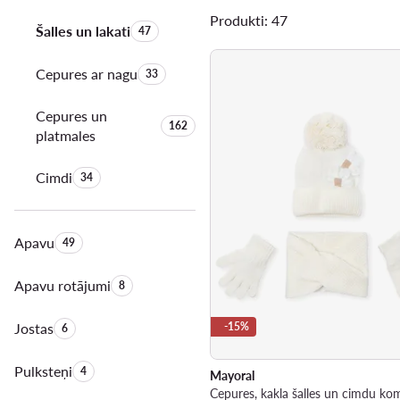
Produkti: 47
Šalles un lakati
Produktu skaits:
47
Cepures ar nagu
Produktu skaits:
33
Cepures un
Produktu skaits:
162
platmales
Cimdi
Produktu skaits:
34
Apavu
Produktu skaits:
49
Apavu rotājumi
Produktu skaits:
8
Jostas
Produktu skaits:
-15%
6
Pulksteņi
Produktu skaits:
4
Mayoral