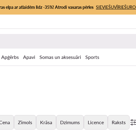
as elpa ar atlaidēm līdz -35%! Atrodi vasaras pērles
SIEVIEŠU
VĪRIEŠU
RO
Apģērbs
Apavi
Somas un aksesuāri
Sports
Cena
Zīmols
Krāsa
Dzimums
Licence
Raksts