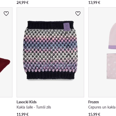
24,99
€
13,99
€
Lasocki Kids
Frozen
Kakla šalle · Tumši zils
11,99
€
15,99
€