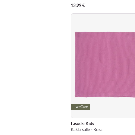
13,99
€
weCare
Lasocki Kids
Kakla šalle · Rozā