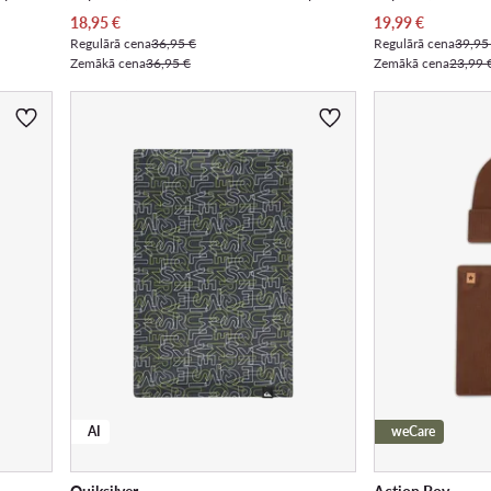
Pašreizējā cena
Pašreizējā cena
18,95
€
19,99
€
Regulārā cena
36,95 €
Regulārā cena
39,95
Zemākā cena
36,95 €
Zemākā cena
23,99 
AI
weCare