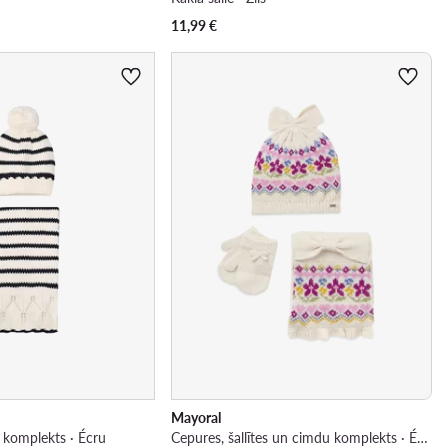
11,99
€
Mayoral
 komplekts · Écru
Cepures, šallītes un cimdu komplekts · Écru