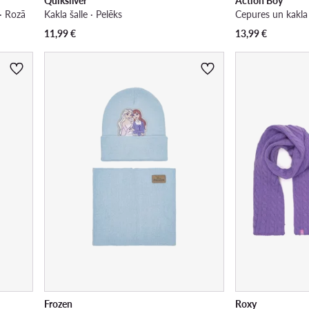
Quiksilver
Action Boy
· Rozā
Kakla šalle · Pelēks
Cepures un kakla 
11,99
€
13,99
€
Frozen
Roxy