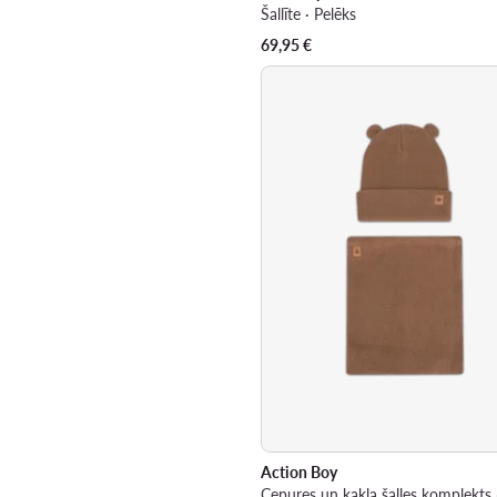
Šallīte · Pelēks
69,95
€
Action Boy
Cepures un kakla šalles komplekts 