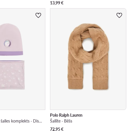
13,99
€
Polo Ralph Lauren
Cepures un kakla šalles komplekts · Disney, Ledus sirds · Violets
Šallīte · Bēšs
72,95
€