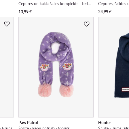
Cepures un kakla šalles komplekts · Ledus sirds · Zils
13,99
€
24,99
€
Paw Patrol
Hunter
· Brūns
Šallīte · Ķepu patruļa · Violets
Šallīte · Tumši zils