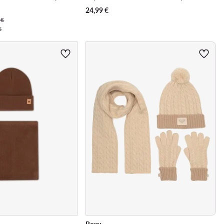
24,99
€
 €
€