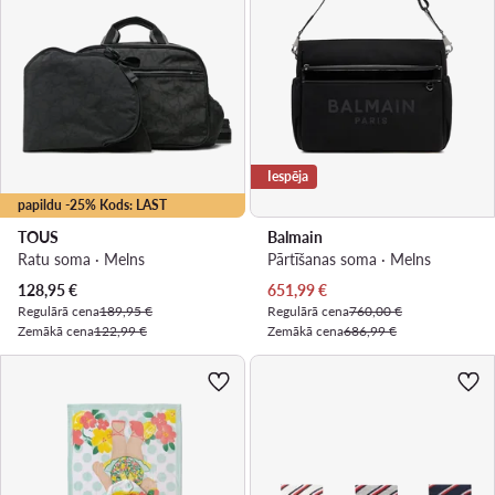
Iespēja
papildu -25% Kods: LAST
TOUS
Balmain
Ratu soma · Melns
Pārtīšanas soma · Melns
Pašreizējā cena
Pašreizējā cena
128,95
€
651,99
€
Regulārā cena
189,95 €
Regulārā cena
760,00 €
Zemākā cena
122,99 €
Zemākā cena
686,99 €