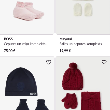
BOSS
Mayoral
Cepures un zeķu komplekts · Rozā
Šalles un cepures komplekts · Écru
75,00
€
19,99
€