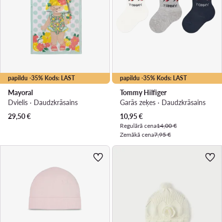
papildu -35% Kods: LAST
papildu -35% Kods: LAST
Mayoral
Tommy Hilfiger
Dvielis · Daudzkrāsains
Garās zeķes · Daudzkrāsains
Pašreizējā cena
29,50
€
10,95
€
Regulārā cena
14,00 €
Zemākā cena
7,95 €