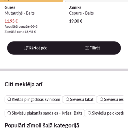
Guess
Jamiks
Mutautiņš · Balts
Cepure · Balts
Pašreizējā cena
11,95
€
19,00
€
Regulārā cena
26,00 €
Zemākā cena
13,95 €
Kārtot pēc
Filtrēt
Citi meklēja arī
Kleitas pilngadības svinībām
Sieviešu lakati
Sieviešu iešļ
Sieviešu plakanās sandales - Krāsa: Balts
Sieviešu peldkostīmi
Populāri zīmoli šajā kategorijā