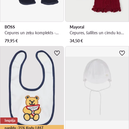
BOSS
Mayoral
Cepures un zeķu komplekts · Tumši zils
Cepures, šallītes un cimdu komplekts · Sarkans
79,95
€
34,50
€
Iespēja
papildu -35% Kods: LAST