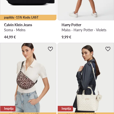
papildu -15% Kods: LAST
Calvin Klein Jeans
Harry Potter
Soma · Melns
Maiss · Harry Potter · Violets
44,99
€
9,99
€
Iespēja
Iespēja