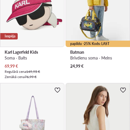
Iespēja
papildu -25% Kods: LAST
Karl Lagerfeld Kids
Batman
Soma · Balts
Brīvdienu soma · Melns
Pašreizējā cena
69,99
€
24,99
€
Regulārā cena
149,95 €
Zemākā cena
76,99 €