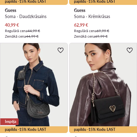
papildu -15% Kods: LAST
papildu -15% Kods: LAST
Guess
Guess
Soma · Daudzkrāsains
Soma · Krēmkrāsas
Pašreizējā cena
Pašreizējā cena
40,99
€
62,99
€
Regulārā cena
44,99 €
Regulārā cena
69,99 €
Zemākā cena
44,99 €
Zemākā cena
69,99 €
Iespēja
papildu -15% Kods: LAST
papildu -15% Kods: LAST