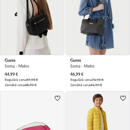
Guess
Guess
Soma · Melns
Soma · Melns
Pašreizējā cena
Pašreizējā cena
44,99
€
46,99
€
Regulārā cena
59,95 €
Regulārā cena
74,95 €
Zemākā cena
38,99 €
Zemākā cena
41,99 €