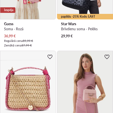
Iespēja
papildu -25% Kods: LAST
Guess
Star Wars
Soma · Rozā
Brīvdienu soma · Pelēks
Pašreizējā cena
36,99
€
29,99
€
Regulārā cena
59,99 €
Zemākā cena
37,99 €