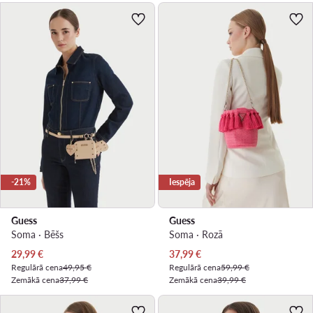
-21%
Iespēja
Guess
Guess
Soma · Bēšs
Soma · Rozā
Pašreizējā cena
Pašreizējā cena
29,99
€
37,99
€
Regulārā cena
49,95 €
Regulārā cena
59,99 €
Zemākā cena
37,99 €
Zemākā cena
39,99 €