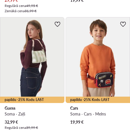
29,99
€
19,99
€
Regulārā cena
49,95 €
Zemākā cena
31,99 €
papildu -25% Kods: LAST
papildu -25% Kods: LAST
Guess
Cars
Soma · Zaļš
Soma · Cars · Melns
Pašreizējā cena
32,99
€
19,99
€
Regulārā cena
39,99 €