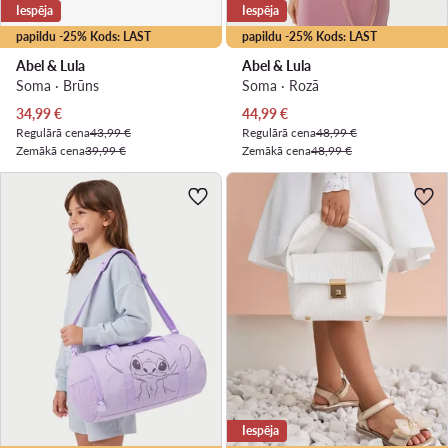
Iespēja
Iespēja
papildu -25% Kods: LAST
papildu -25% Kods: LAST
Abel & Lula
Abel & Lula
Soma · Brūns
Soma · Rozā
Pašreizējā cena
Pašreizējā cena
34,99
€
44,99
€
Regulārā cena
43,99 €
Regulārā cena
48,99 €
Zemākā cena
39,99 €
Zemākā cena
48,99 €
Iespēja