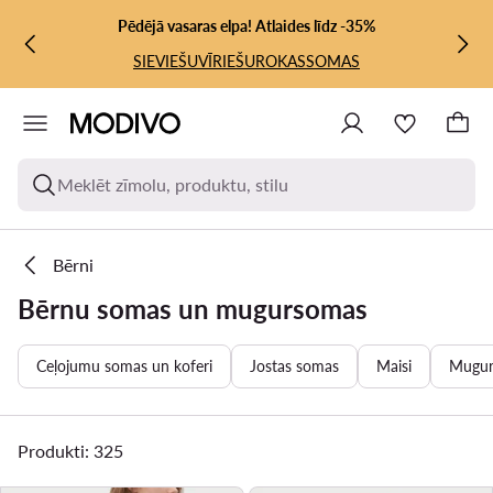
PĀRIET UZ GALVENO SATURU
PĀRIET UZ MEKLĒŠANU
Pēdējā vasaras elpa! Atlaides līdz -35%
SIEVIEŠU
VĪRIEŠU
ROKASSOMAS
Meklēt zīmolu, produktu, stilu
Bērni
Bērnu somas un mugursomas
Ceļojumu somas un koferi
Jostas somas
Maisi
Mugur
Produkti: 325