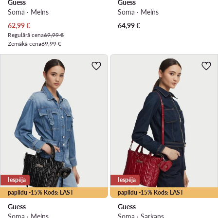
Guess
Guess
Soma · Melns
Soma · Melns
Pašreizējā cena
62,99
€
64,99
€
Regulārā cena
69,99 €
Zemākā cena
69,99 €
Iespēja
Iespēja
papildu -15% Kods: LAST
papildu -15% Kods: LAST
Guess
Guess
Soma · Melns
Soma · Sarkans