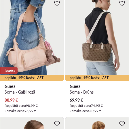
Iespēja
papildu -15% Kods: LAST
papildu -15% Kods: LAST
Guess
Guess
Soma · Gaiši rozā
Soma · Brūns
Pašreizējā cena
Pašreizējā cena
88,99
€
69,99
€
Regulārā cena
98,99 €
Regulārā cena
74,95 €
Zemākā cena
98,99 €
Zemākā cena
40,99 €