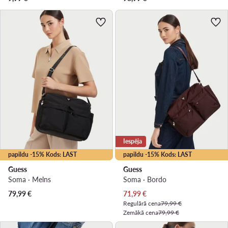
Iespēja
papildu -15% Kods: LAST
papildu -15% Kods: LAST
Guess
Guess
Soma · Melns
Soma · Bordo
Pašreizējā cena
79,99
€
71,99
€
Regulārā cena
79,99 €
Zemākā cena
79,99 €