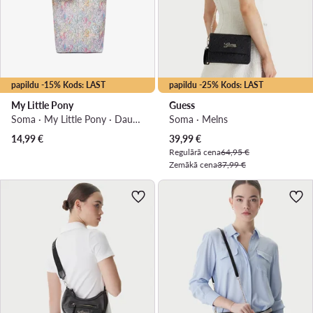
papildu -15% Kods: LAST
papildu -25% Kods: LAST
My Little Pony
Guess
Soma · My Little Pony · Daudzkrāsains
Soma · Melns
Pašreizējā cena
14,99
€
39,99
€
Regulārā cena
64,95 €
Zemākā cena
37,99 €