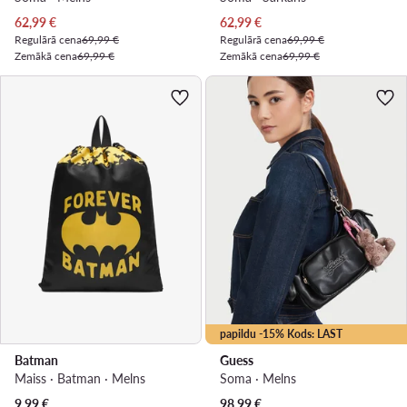
Pašreizējā cena
Pašreizējā cena
62,99
€
62,99
€
Regulārā cena
69,99 €
Regulārā cena
69,99 €
Zemākā cena
69,99 €
Zemākā cena
69,99 €
papildu -15% Kods: LAST
Batman
Guess
Maiss · Batman · Melns
Soma · Melns
9,99
€
98,99
€