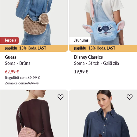
Iespēja
Jaunums
papildu -15% Kods: LAST
papildu -15% Kods: LAST
Guess
Disney Classics
Soma · Brūns
Soma · Stitch · Gaiši zila
Pašreizējā cena
62,99
€
19,99
€
Regulārā cena
69,99 €
Zemākā cena
69,99 €