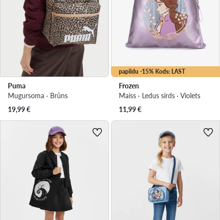
papildu -15% Kods: LAST
Puma
Frozen
Mugursoma · Brūns
Maiss · Ledus sirds · Violets
19,99
€
11,99
€