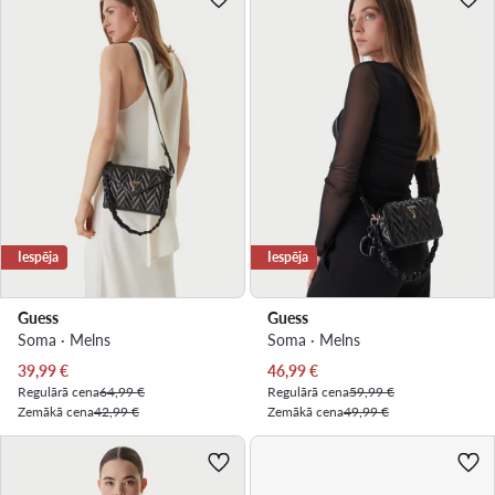
Iespēja
Iespēja
Guess
Guess
Soma · Melns
Soma · Melns
Pašreizējā cena
Pašreizējā cena
39,99
€
46,99
€
Regulārā cena
64,99 €
Regulārā cena
59,99 €
Zemākā cena
42,99 €
Zemākā cena
49,99 €