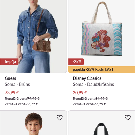
Iespēja
-25%
papildu -25% Kods: LAST
Guess
Disney Classics
Soma · Brūns
Soma · Daudzkrāsains
Pašreizējā cena
Pašreizējā cena
73,99
€
20,99
€
Regulārā cena
79,95 €
Regulārā cena
34,99 €
Zemākā cena
77,99 €
Zemākā cena
27,95 €