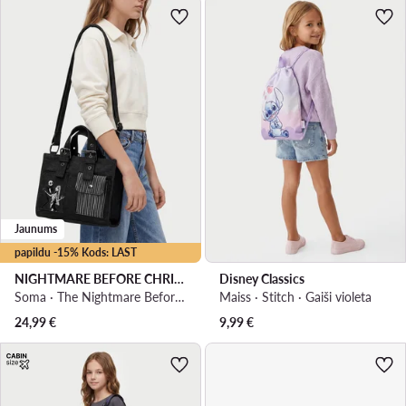
Jaunums
papildu -15% Kods: LAST
NIGHTMARE BEFORE CHRISTMAS
Disney Classics
Soma · The Nightmare Before Christmas · Melns
Maiss · Stitch · Gaiši violeta
24,99
€
9,99
€