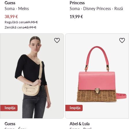
Guess
Princess
Soma · Melns
Soma · Disney Princess · Rozā
Pašreizējā cena
38,99
€
19,99
€
Regulārā cena
69,95 €
Zemākā cena
42,99 €
Iespēja
Iespēja
Guess
Abel & Lula