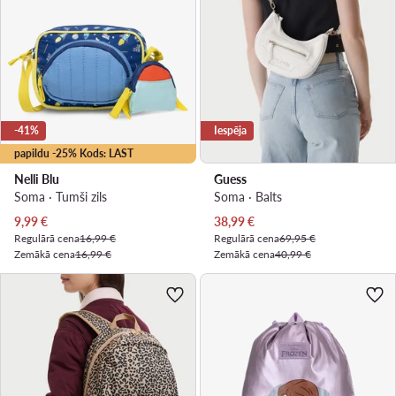
-41%
Iespēja
papildu -25% Kods: LAST
Nelli Blu
Guess
Soma · Tumši zils
Soma · Balts
Pašreizējā cena
Pašreizējā cena
9,99
€
38,99
€
Regulārā cena
16,99 €
Regulārā cena
69,95 €
Zemākā cena
16,99 €
Zemākā cena
40,99 €