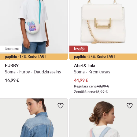
Jaunums
Iespēja
papildu -15% Kods: LAST
papildu -25% Kods: LAST
FURBY
Abel & Lula
Soma · Furby · Daudzkrāsains
Soma · Krēmkrāsas
Pašreizējā cena
16,99
€
44,99
€
Regulārā cena
48,99 €
Zemākā cena
48,99 €