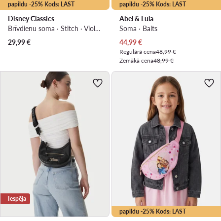
papildu -25% Kods: LAST
papildu -25% Kods: LAST
Disney Classics
Abel & Lula
Brīvdienu soma · Stitch · Violets
Soma · Balts
Pašreizējā cena
29,99
€
44,99
€
Regulārā cena
48,99 €
Zemākā cena
48,99 €
Iespēja
papildu -25% Kods: LAST