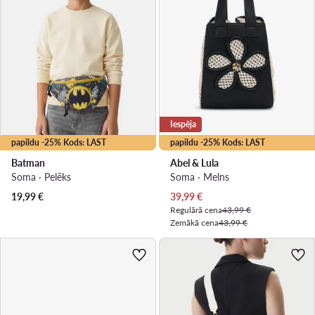
Iespēja
papildu -25% Kods: LAST
papildu -25% Kods: LAST
Batman
Abel & Lula
Soma · Pelēks
Soma · Melns
Pašreizējā cena
19,99
€
39,99
€
Regulārā cena
43,99 €
Zemākā cena
43,99 €