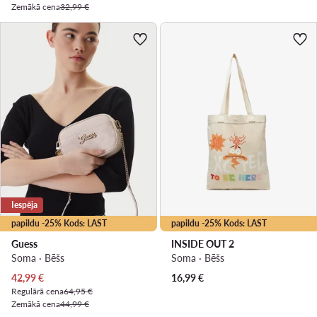
Zemākā cena
32,99 €
Iespēja
papildu -25% Kods: LAST
papildu -25% Kods: LAST
Guess
INSIDE OUT 2
Soma · Bēšs
Soma · Bēšs
Pašreizējā cena
42,99
€
16,99
€
Regulārā cena
64,95 €
Zemākā cena
44,99 €