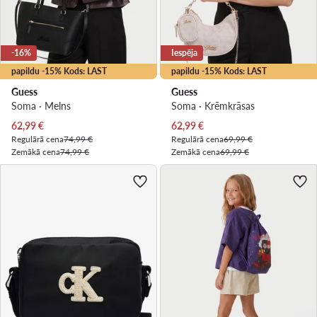
-16%
Iespēja
papildu -15% Kods: LAST
papildu -15% Kods: LAST
Guess
Guess
Soma · Melns
Soma · Krēmkrāsas
Pašreizējā cena
Pašreizējā cena
62,99
€
62,99
€
Regulārā cena
74,99 €
Regulārā cena
69,99 €
Zemākā cena
74,99 €
Zemākā cena
69,99 €