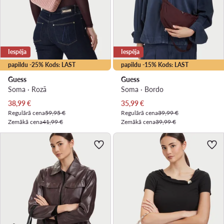
Iespēja
Iespēja
papildu -25% Kods: LAST
papildu -15% Kods: LAST
Guess
Guess
Soma · Rozā
Soma · Bordo
Pašreizējā cena
Pašreizējā cena
38,99
€
35,99
€
Regulārā cena
59,95 €
Regulārā cena
39,99 €
Zemākā cena
41,99 €
Zemākā cena
39,99 €