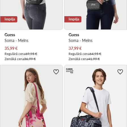
Iespēja
Iespēja
Guess
Guess
Soma · Melns
Soma · Melns
Pašreizējā cena
Pašreizējā cena
35,99
€
37,99
€
Regulārā cena
69,95 €
Regulārā cena
64,95 €
Zemākā cena
36,99 €
Zemākā cena
41,99 €