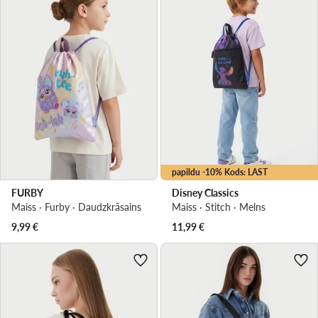
papildu -10% Kods: LAST
FURBY
Disney Classics
Maiss · Furby · Daudzkrāsains
Maiss · Stitch · Melns
9,99
€
11,99
€