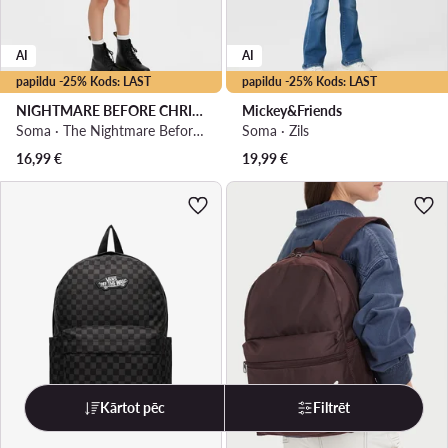
AI
AI
papildu -25% Kods: LAST
papildu -25% Kods: LAST
NIGHTMARE BEFORE CHRISTMAS
Mickey&Friends
Soma · The Nightmare Before Christmas · Melns
Soma · Zils
16,99
€
19,99
€
Kārtot pēc
Filtrēt