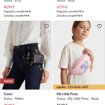
Soma · Écru
Soma · Rozā
Pašreizējā cena
Pašreizējā cena
42,99
€
27,95
€
Regulārā cena
69,95 €
Regulārā cena
47,95 €
Zemākā cena
45,99 €
Zemākā cena
29,95 €
Iespēja
papildu -25% Kods: LAST
Guess
My Little Pony
Soma · Melns
Soma · My Little Pony · Rozā
Pašreizējā cena