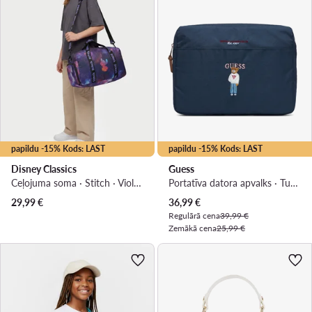
papildu -15% Kods: LAST
papildu -15% Kods: LAST
Disney Classics
Guess
Ceļojuma soma · Stitch · Violets
Portatīva datora apvalks · Tumši zils
Pašreizējā cena
29,99
€
36,99
€
Regulārā cena
39,99 €
Zemākā cena
25,99 €