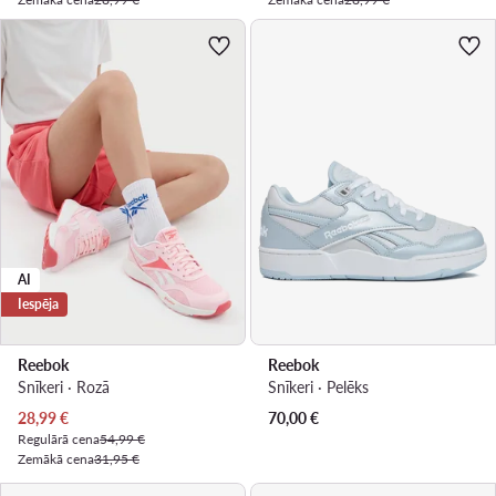
AI
Iespēja
Reebok
Reebok
Snīkeri · Rozā
Snīkeri · Pelēks
Pašreizējā cena
28,99
€
70,00
€
Regulārā cena
54,99 €
Zemākā cena
31,95 €