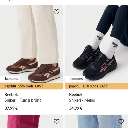
Jaunums
Jaunums
papildu -15% Kods: LAST
papildu -15% Kods: LAST
Reebok
Reebok
Snīkeri · Tumši brūna
Snīkeri · Melns
37,99
€
34,99
€