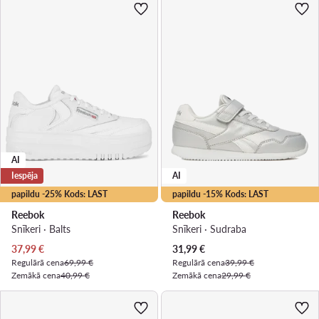
AI
Iespēja
AI
papildu -25% Kods: LAST
papildu -15% Kods: LAST
Reebok
Reebok
Snīkeri · Balts
Snīkeri · Sudraba
Pašreizējā cena
Pašreizējā cena
37,99
€
31,99
€
Regulārā cena
69,99 €
Regulārā cena
39,99 €
Zemākā cena
40,99 €
Zemākā cena
29,99 €