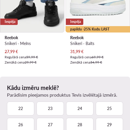
Iespēja
Iespēja
papildu -25% Kods: LAST
Reebok
Reebok
Snīkeri · Melns
Snīkeri · Balts
Pašreizējā cena
Pašreizējā cena
27,99
€
31,99
€
Regulārā cena
59,99 €
Regulārā cena
69,99 €
Zemākā cena
29,99 €
Zemākā cena
34,99 €
Kādu izmēru meklē?
Parādīsim pieejamos produktus Tevis izvēlētajā izmērā.
22
23
24
25
26
27
28
29