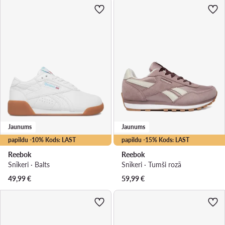
Jaunums
Jaunums
papildu -10% Kods: LAST
papildu -15% Kods: LAST
Reebok
Reebok
Snīkeri · Balts
Snīkeri · Tumši rozā
49,99
€
59,99
€