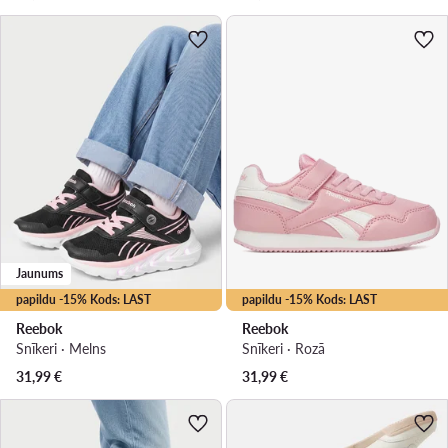
Jaunums
papildu -15% Kods: LAST
papildu -15% Kods: LAST
Reebok
Reebok
Snīkeri · Melns
Snīkeri · Rozā
31,99
€
31,99
€