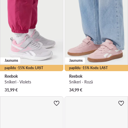
Jaunums
Jaunums
papildu -15% Kods: LAST
papildu -15% Kods: LAST
Reebok
Reebok
Snīkeri · Violets
Snīkeri · Rozā
31,99
€
34,99
€