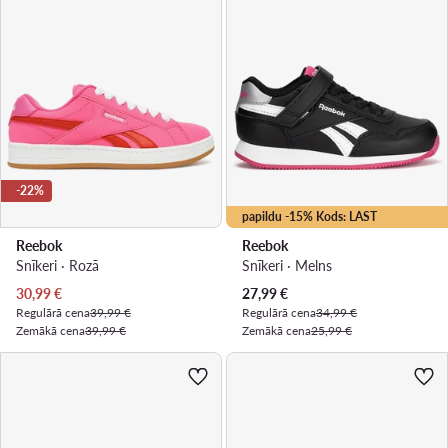
-22%
papildu -15% Kods: LAST
Reebok
Reebok
Snīkeri · Rozā
Snīkeri · Melns
Pašreizējā cena
Pašreizējā cena
30,99
€
27,99
€
Regulārā cena
39,99 €
Regulārā cena
34,99 €
Zemākā cena
39,99 €
Zemākā cena
25,99 €