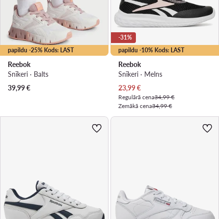
-31%
papildu -25% Kods: LAST
papildu -10% Kods: LAST
Reebok
Reebok
Snīkeri · Balts
Snīkeri · Melns
Pašreizējā cena
39,99
€
23,99
€
Regulārā cena
34,99 €
Zemākā cena
34,99 €