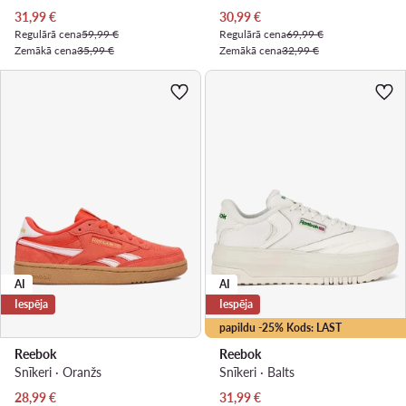
Pašreizējā cena
Pašreizējā cena
31,99
€
30,99
€
Regulārā cena
59,99 €
Regulārā cena
69,99 €
Zemākā cena
35,99 €
Zemākā cena
32,99 €
AI
AI
Iespēja
Iespēja
papildu -25% Kods: LAST
Reebok
Reebok
Snīkeri · Oranžs
Snīkeri · Balts
Pašreizējā cena
Pašreizējā cena
28,99
€
31,99
€