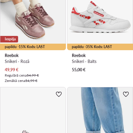
Iespēja
papildu -15% Kods: LAST
papildu -35% Kods: LAST
Reebok
Reebok
Snīkeri · Rozā
Snīkeri · Balts
Pašreizējā cena
49,99
€
55,00
€
Regulārā cena
54,99 €
Zemākā cena
54,99 €