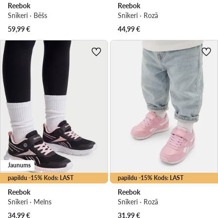
Reebok
Reebok
Snīkeri · Bēšs
Snīkeri · Rozā
59,99
€
44,99
€
Jaunums
papildu -15% Kods: LAST
papildu -15% Kods: LAST
Reebok
Reebok
Snīkeri · Melns
Snīkeri · Rozā
34,99
€
31,99
€