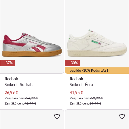
-37%
-30%
papildu -10% Kods: LAST
Reebok
Reebok
Snīkeri · Sudraba
Snīkeri · Écru
Pašreizējā cena
Pašreizējā cena
26,99
€
41,95
€
Regulārā cena
54,99 €
Regulārā cena
59,99 €
Zemākā cena
42,99 €
Zemākā cena
59,99 €