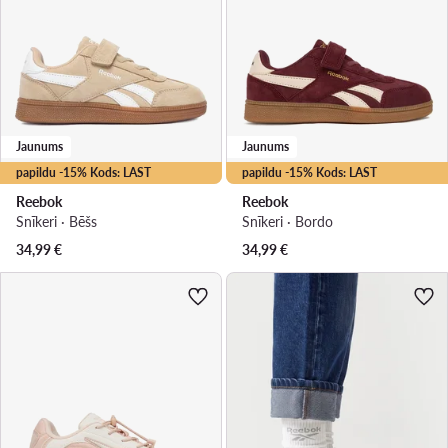
Jaunums
Jaunums
papildu -15% Kods: LAST
papildu -15% Kods: LAST
Reebok
Reebok
Snīkeri · Bēšs
Snīkeri · Bordo
34,99
€
34,99
€