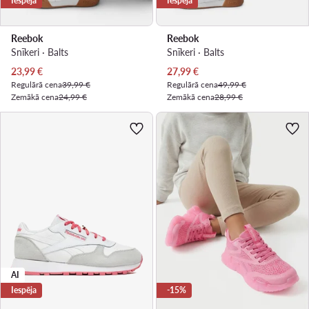
Iespēja
Iespēja
Reebok
Reebok
Snīkeri · Balts
Snīkeri · Balts
Pašreizējā cena
Pašreizējā cena
23,99
€
27,99
€
Regulārā cena
39,99 €
Regulārā cena
49,99 €
Zemākā cena
24,99 €
Zemākā cena
28,99 €
AI
Iespēja
-15%