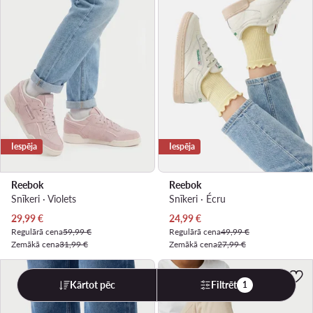
Iespēja
Iespēja
Reebok
Reebok
Snīkeri · Violets
Snīkeri · Écru
Pašreizējā cena
Pašreizējā cena
29,99
€
24,99
€
Regulārā cena
59,99 €
Regulārā cena
49,99 €
Zemākā cena
31,99 €
Zemākā cena
27,99 €
Kārtot pēc
Filtrēt
1