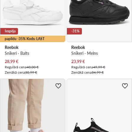
Iespēja
-31%
papildu -35% Kods: LAST
Reebok
Reebok
Snīkeri · Balts
Snīkeri · Melns
Pašreizējā cena
Pašreizējā cena
28,99
€
23,99
€
Regulārā cena
40,00 €
Regulārā cena
49,99 €
Zemākā cena
30,99 €
Zemākā cena
34,99 €