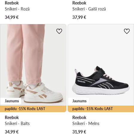
Reebok
Reebok
Snīkeri · Rozā
Snīkeri · Gaiši rozā
34,99
€
37,99
€
Jaunums
Jaunums
papildu -15% Kods: LAST
papildu -15% Kods: LAST
Reebok
Reebok
Snīkeri · Balts
Snīkeri · Melns
34,99
€
31,99
€