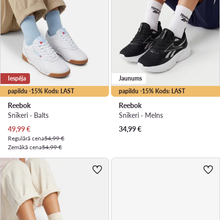
Iespēja
Jaunums
papildu -15% Kods: LAST
papildu -15% Kods: LAST
Reebok
Reebok
Snīkeri · Balts
Snīkeri · Melns
Pašreizējā cena
49,99
€
34,99
€
Regulārā cena
54,99 €
Zemākā cena
54,99 €