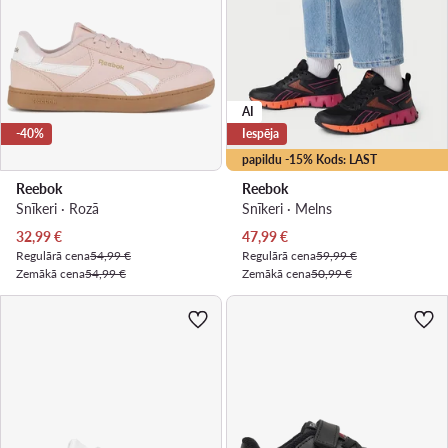
AI
-40%
Iespēja
papildu -15% Kods: LAST
Reebok
Reebok
Snīkeri · Rozā
Snīkeri · Melns
Pašreizējā cena
Pašreizējā cena
32,99
€
47,99
€
Regulārā cena
54,99 €
Regulārā cena
59,99 €
Zemākā cena
54,99 €
Zemākā cena
50,99 €