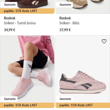
Jaunums
Jaunums
papildu -15% Kods: LAST
Reebok
Reebok
Snīkeri · Tumši brūna
Snīkeri · Bēšs
34,99
€
37,99
€
Jaunums
Jaunums
papildu -15% Kods: LAST
papildu -15% Kods: LAST