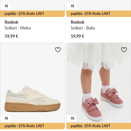
AI
AI
papildu -25% Kods: LAST
papildu -25% Kods: LAST
Reebok
Reebok
Snīkeri · Melns
Snīkeri · Balts
59,99
€
59,99
€
AI
AI
papildu -25% Kods: LAST
papildu -25% Kods: LAST