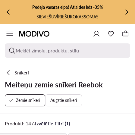
PĀRIET UZ GALVENO SATURU
PĀRIET UZ MEKLĒŠANU
Pēdējā vasaras elpa! Atlaides līdz -35%
SIEVIEŠU
VĪRIEŠU
ROKASSOMAS
Meklēt zīmolu, produktu, stilu
Snīkeri
Meiteņu zemie snīkeri Reebok
Zemie snīkeri
Augstie snīkeri
Produkti: 147
·
Izvēlētie filtri (1)