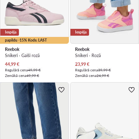
Iespēja
Iespēja
papildu -15% Kods: LAST
Reebok
Reebok
Snīkeri · Gaiši rozā
Snīkeri · Rozā
Pašreizējā cena
Pašreizējā cena
44,99
€
23,99
€
Regulārā cena
49,99 €
Regulārā cena
39,99 €
Zemākā cena
49,99 €
Zemākā cena
24,99 €