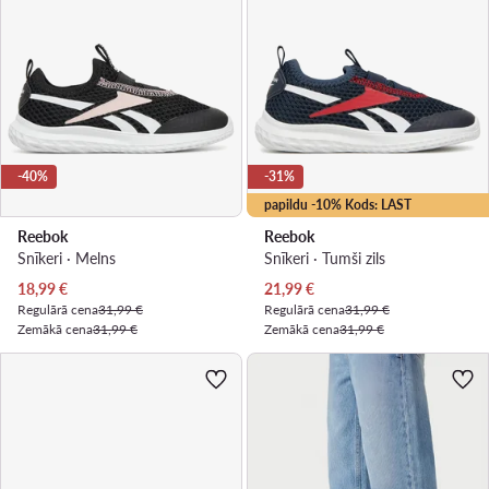
-40%
-31%
papildu -10% Kods: LAST
Reebok
Reebok
Snīkeri · Melns
Snīkeri · Tumši zils
Pašreizējā cena
Pašreizējā cena
18,99
€
21,99
€
Regulārā cena
31,99 €
Regulārā cena
31,99 €
Zemākā cena
31,99 €
Zemākā cena
31,99 €