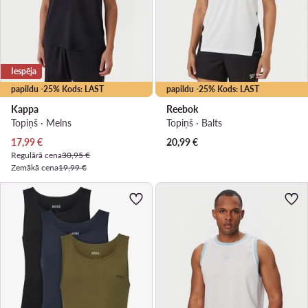
Iespēja
papildu -25% Kods: LAST
papildu -25% Kods: LAST
Kappa
Reebok
Topiņš · Melns
Topiņš · Balts
Pašreizējā cena
17,99
€
20,99
€
Regulārā cena
30,95 €
Zemākā cena
19,99 €