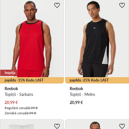
Iespēja
papildu -15% Kods: LAST
papildu -25% Kods: LAST
Reebok
Reebok
Topiņš · Sarkans
Topiņš · Melns
Pašreizējā cena
20,99
€
20,99
€
Regulārā cena
22,99 €
Zemākā cena
22,99 €