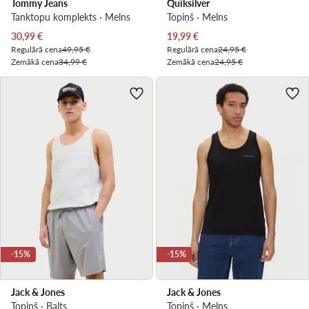
Tommy Jeans
Quiksilver
Tanktopu komplekts · Melns
Topiņš · Melns
Pašreizējā cena
Pašreizējā cena
30,99
€
19,99
€
Regulārā cena
49,95 €
Regulārā cena
24,95 €
Zemākā cena
34,99 €
Zemākā cena
24,95 €
-15%
-15%
Jack & Jones
Jack & Jones
Topiņš · Balts
Topiņš · Melns