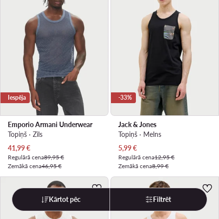
Iespēja
-33%
Emporio Armani Underwear
Jack & Jones
Topiņš · Zils
Topiņš · Melns
Pašreizējā cena
Pašreizējā cena
41,99
€
5,99
€
Regulārā cena
89,95 €
Regulārā cena
12,95 €
Zemākā cena
46,95 €
Zemākā cena
8,99 €
Kārtot pēc
Filtrēt