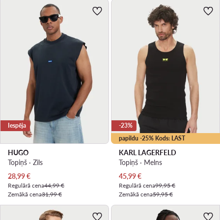
Iespēja
-23%
papildu -25% Kods: LAST
HUGO
KARL LAGERFELD
Topiņš · Zils
Topiņš · Melns
Pašreizējā cena
Pašreizējā cena
28,99
€
45,99
€
Regulārā cena
44,99 €
Regulārā cena
99,95 €
Zemākā cena
31,99 €
Zemākā cena
59,95 €