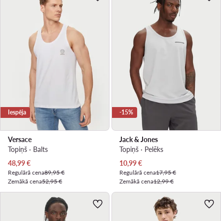
Iespēja
-15%
Versace
Jack & Jones
Topiņš · Balts
Topiņš · Pelēks
Pašreizējā cena
Pašreizējā cena
48,99
€
10,99
€
Regulārā cena
89,95 €
Regulārā cena
17,95 €
Zemākā cena
52,95 €
Zemākā cena
12,99 €