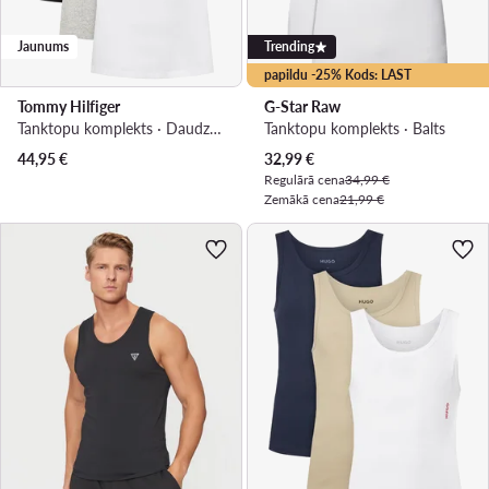
Jaunums
Trending
papildu -25% Kods: LAST
Tommy Hilfiger
G-Star Raw
Tanktopu komplekts · Daudzkrāsains
Tanktopu komplekts · Balts
Pašreizējā cena
44,95
€
32,99
€
Regulārā cena
34,99 €
Zemākā cena
21,99 €