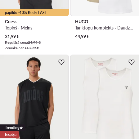
papildu -10% Kods: LAST
Guess
HUGO
Topiņš · Melns
Tanktopu komplekts · Daudzkrāsains
Pašreizējā cena
21,99
€
44,99
€
Regulārā cena
24,99 €
Zemākā cena
18,99 €
Trending
Iespēja