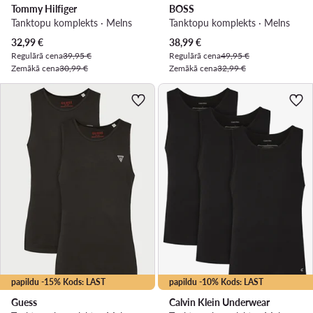
Tommy Hilfiger
BOSS
Tanktopu komplekts · Melns
Tanktopu komplekts · Melns
Pašreizējā cena
Pašreizējā cena
32,99
€
38,99
€
Regulārā cena
39,95 €
Regulārā cena
49,95 €
Zemākā cena
30,99 €
Zemākā cena
32,99 €
papildu -15% Kods: LAST
papildu -10% Kods: LAST
Guess
Calvin Klein Underwear