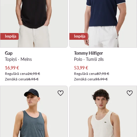
Iespēja
Iespēja
Gap
Tommy Hilfiger
Topiņš · Melns
Polo · Tumši zils
Pašreizējā cena
Pašreizējā cena
16,99
€
53,99
€
Regulārā cena
24,95 €
Regulārā cena
87,95 €
Zemākā cena
18,95 €
Zemākā cena
55,99 €