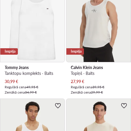
Iespēja
Iespēja
Tommy Jeans
Calvin Klein Jeans
Tanktopu komplekts · Balts
Topiņš · Balts
Pašreizējā cena
Pašreizējā cena
30,99
€
27,99
€
Regulārā cena
49,95 €
Regulārā cena
39,95 €
Zemākā cena
34,99 €
Zemākā cena
29,99 €