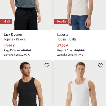
-15%
Iespēja
Jack & Jones
Lacoste
Topiņš · Pelēks
Topiņš · Balts
Pašreizējā cena
Pašreizējā cena
10,99
€
37,99
€
Regulārā cena
17,95 €
Regulārā cena
59,99 €
Zemākā cena
12,99 €
Zemākā cena
40,99 €