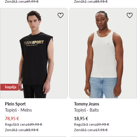
Zemākā cena
49,99 €
Zemākā cena
85,95 €
Iespēja
Plein Sport
Tommy Jeans
Topiņš · Melns
Topiņš · Balts
Pašreizējā cena
Pašreizējā cena
78,95
€
18,95
€
Regulārā cena
139,95 €
Regulārā cena
29,95 €
Zemākā cena
85,95 €
Zemākā cena
17,95 €