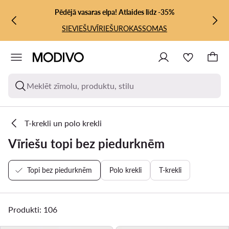
PĀRIET UZ GALVENO SATURU
PĀRIET UZ MEKLĒŠANU
Pēdējā vasaras elpa! Atlaides līdz -35%
SIEVIEŠU
VĪRIEŠU
ROKASSOMAS
Meklēt zīmolu, produktu, stilu
T-krekli un polo krekli
Vīriešu topi bez piedurknēm
Topi bez piedurknēm
Polo krekli
T-krekli
Produkti: 106