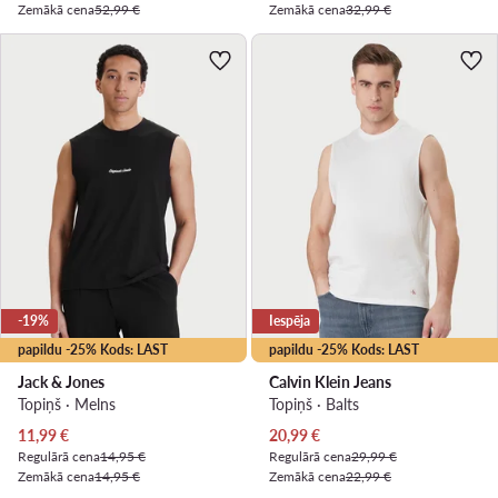
Zemākā cena
52,99 €
Zemākā cena
32,99 €
-19%
Iespēja
papildu -25% Kods: LAST
papildu -25% Kods: LAST
Jack & Jones
Calvin Klein Jeans
Topiņš · Melns
Topiņš · Balts
Pašreizējā cena
Pašreizējā cena
11,99
€
20,99
€
Regulārā cena
14,95 €
Regulārā cena
29,99 €
Zemākā cena
14,95 €
Zemākā cena
22,99 €