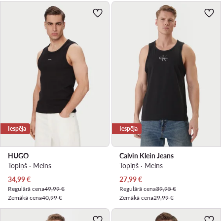
Iespēja
Iespēja
HUGO
Calvin Klein Jeans
Topiņš · Melns
Topiņš · Melns
Pašreizējā cena
Pašreizējā cena
34,99
€
27,99
€
Regulārā cena
49,99 €
Regulārā cena
39,95 €
Zemākā cena
40,99 €
Zemākā cena
29,99 €