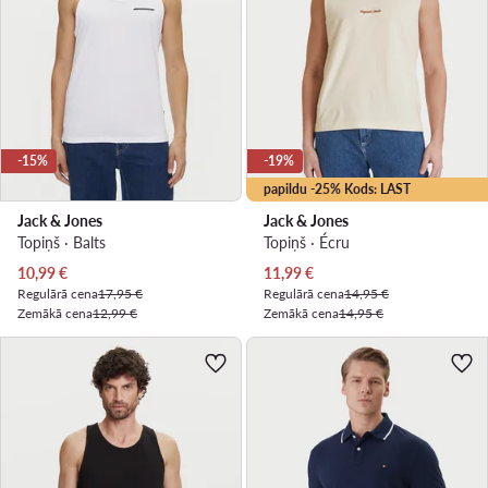
-15%
-19%
papildu -25% Kods: LAST
Jack & Jones
Jack & Jones
Topiņš · Balts
Topiņš · Écru
Pašreizējā cena
Pašreizējā cena
10,99
€
11,99
€
Regulārā cena
17,95 €
Regulārā cena
14,95 €
Zemākā cena
12,99 €
Zemākā cena
14,95 €