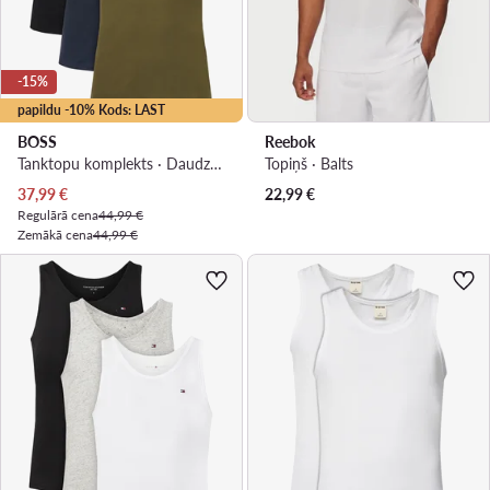
-15%
papildu -10% Kods: LAST
BOSS
Reebok
Tanktopu komplekts · Daudzkrāsains
Topiņš · Balts
Pašreizējā cena
37,99
€
22,99
€
Regulārā cena
44,99 €
Zemākā cena
44,99 €