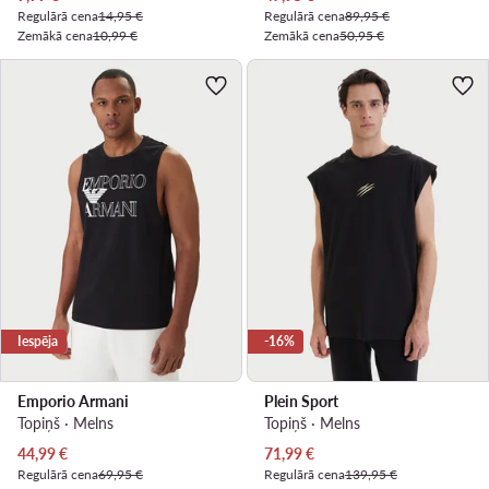
Regulārā cena
14,95 €
Regulārā cena
89,95 €
Zemākā cena
10,99 €
Zemākā cena
50,95 €
Iespēja
-16%
Emporio Armani
Plein Sport
Topiņš · Melns
Topiņš · Melns
Pašreizējā cena
Pašreizējā cena
44,99
€
71,99
€
Regulārā cena
69,95 €
Regulārā cena
139,95 €