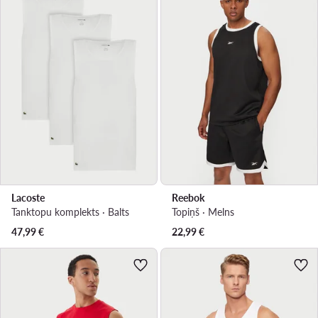
Lacoste
Reebok
Tanktopu komplekts · Balts
Topiņš · Melns
47,99
€
22,99
€