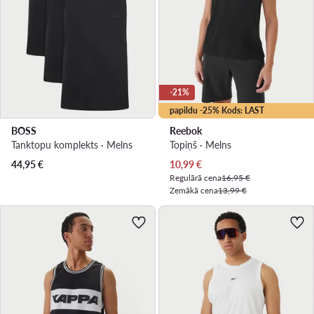
-21%
papildu -25% Kods: LAST
BOSS
Reebok
Tanktopu komplekts · Melns
Topiņš · Melns
Pašreizējā cena
44,95
€
10,99
€
Regulārā cena
16,95 €
Zemākā cena
13,99 €