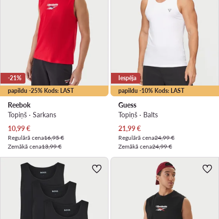
-21%
Iespēja
papildu -25% Kods: LAST
papildu -10% Kods: LAST
Reebok
Guess
Topiņš · Sarkans
Topiņš · Balts
Pašreizējā cena
Pašreizējā cena
10,99
€
21,99
€
Regulārā cena
16,95 €
Regulārā cena
24,99 €
Zemākā cena
13,99 €
Zemākā cena
24,99 €