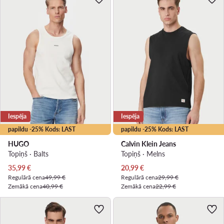
Iespēja
Iespēja
papildu -25% Kods: LAST
papildu -25% Kods: LAST
HUGO
Calvin Klein Jeans
Topiņš · Balts
Topiņš · Melns
Pašreizējā cena
Pašreizējā cena
35,99
€
20,99
€
Regulārā cena
49,99 €
Regulārā cena
29,99 €
Zemākā cena
40,99 €
Zemākā cena
22,99 €