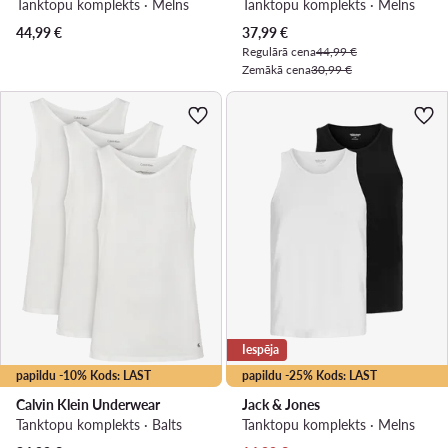
Tanktopu komplekts · Melns
Tanktopu komplekts · Melns
Pašreizējā cena
44,99
€
37,99
€
Regulārā cena
44,99 €
Zemākā cena
30,99 €
Iespēja
papildu -10% Kods: LAST
papildu -25% Kods: LAST
Calvin Klein Underwear
Jack & Jones
Tanktopu komplekts · Balts
Tanktopu komplekts · Melns