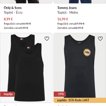
Only & Sons
Tommy Jeans
Topiņš · Écru
Topiņš · Melns
Pašreizējā cena
Pašreizējā cena
8,99
€
16,99
€
Regulārā cena
14,95 €
Regulārā cena
27,95 €
Zemākā cena
9,99 €
Zemākā cena
18,99 €
Iespēja
-19%
papildu -35% Kods: LAST