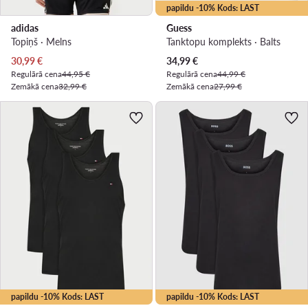
papildu -10% Kods: LAST
adidas
Guess
Topiņš · Melns
Tanktopu komplekts · Balts
Pašreizējā cena
Pašreizējā cena
30,99
€
34,99
€
Regulārā cena
44,95 €
Regulārā cena
44,99 €
Zemākā cena
32,99 €
Zemākā cena
27,99 €
papildu -10% Kods: LAST
papildu -10% Kods: LAST