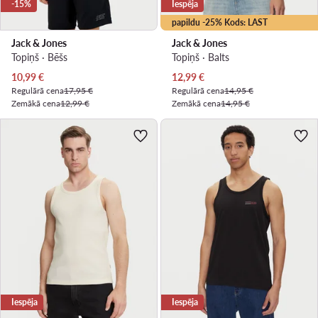
-15%
Iespēja
papildu -25% Kods: LAST
Jack & Jones
Jack & Jones
Topiņš · Bēšs
Topiņš · Balts
Pašreizējā cena
Pašreizējā cena
10,99
€
12,99
€
Regulārā cena
17,95 €
Regulārā cena
14,95 €
Zemākā cena
12,99 €
Zemākā cena
14,95 €
Iespēja
Iespēja