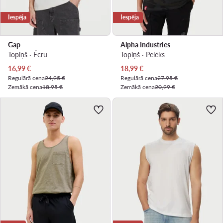
Iespēja
Iespēja
Gap
Alpha Industries
Topiņš · Écru
Topiņš · Pelēks
Pašreizējā cena
Pašreizējā cena
16,99
€
18,99
€
Regulārā cena
24,95 €
Regulārā cena
27,95 €
Zemākā cena
18,95 €
Zemākā cena
20,99 €