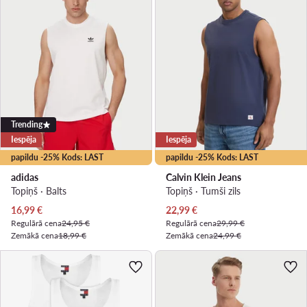
Trending
Iespēja
Iespēja
papildu -25% Kods: LAST
papildu -25% Kods: LAST
adidas
Calvin Klein Jeans
Topiņš · Balts
Topiņš · Tumši zils
Pašreizējā cena
Pašreizējā cena
16,99
€
22,99
€
Regulārā cena
24,95 €
Regulārā cena
29,99 €
Zemākā cena
18,99 €
Zemākā cena
24,99 €