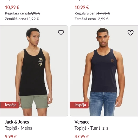
Pašreizējā cena
Pašreizējā cena
10,99
€
10,99
€
Regulārā cena
17,95 €
Regulārā cena
17,95 €
Zemākā cena
12,99 €
Zemākā cena
12,99 €
Iespēja
Iespēja
Jack & Jones
Versace
Topiņš · Melns
Topiņš · Tumši zils
Pašreizējā cena
Pašreizējā cena
9,99
€
47,95
€