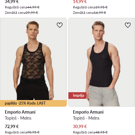
Pašreizējā cena
Pašreizējā cena
34,99
€
14,99
€
Regulārā cena
44,99 €
Regulārā cena
19,95 €
Zemākā cena
29,99 €
Zemākā cena
16,99 €
Iespēja
papildu -25% Kods: LAST
Emporio Armani
Emporio Armani
Topiņš · Melns
Topiņš · Melns
Pašreizējā cena
Pašreizējā cena
72,99
€
30,99
€
Regulārā cena
90,95 €
Regulārā cena
48,95 €