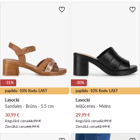
-31%
-30%
papildu -10% Kods: LAST
papildu -10% Kods: LAST
Lasocki
Lasocki
Sandales · Brūns · 5.5 cm
Iešļūcenes · Melns
Pašreizējā cena
Pašreizējā cena
30,99
€
29,99
€
Regulārā cena
44,99 €
Regulārā cena
42,99 €
Zemākā cena
44,99 €
Zemākā cena
42,99 €