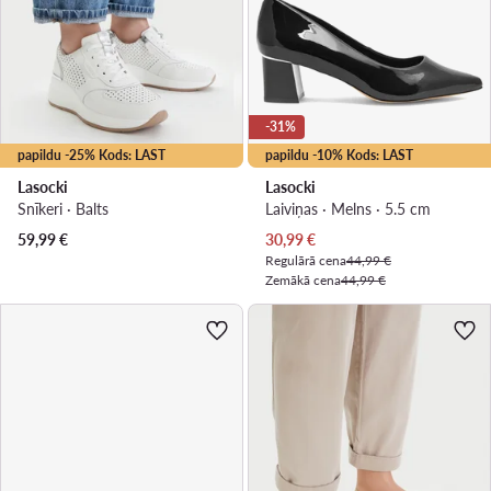
-31%
papildu -25% Kods: LAST
papildu -10% Kods: LAST
Lasocki
Lasocki
Snīkeri · Balts
Laiviņas · Melns · 5.5 cm
Pašreizējā cena
59,99
€
30,99
€
Regulārā cena
44,99 €
Zemākā cena
44,99 €