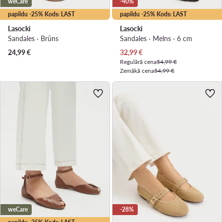
weCare
-40%
papildu -25% Kods: LAST
papildu -25% Kods: LAST
Lasocki
Lasocki
Sandales · Brūns
Sandales · Melns · 6 cm
Pašreizējā cena
24,99
€
32,99
€
Regulārā cena
54,99 €
Zemākā cena
54,99 €
weCare
-28%