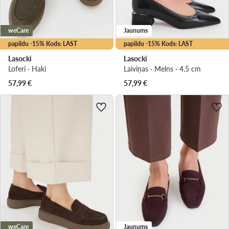
weCare
Jaunums
papildu -15% Kods: LAST
papildu -15% Kods: LAST
Lasocki
Lasocki
Loferi · Haki
Laiviņas · Melns · 4.5 cm
57,99
€
57,99
€
weCare
Jaunums