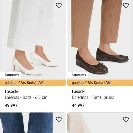
Jaunums
Jaunums
papildu -15% Kods: LAST
papildu -15% Kods: LAST
Lasocki
Lasocki
Laiviņas · Balts · 6.5 cm
Balerīnas · Tumši brūna
49,99
€
44,99
€