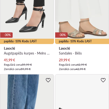
-30%
-30%
papildu -10% Kods: LAST
papildu -10% Kods: LAST
Lasocki
Lasocki
Augstpapēžu kurpes · Melns · 9.5 cm
Sandales · Bēšs
Pašreizējā cena
Pašreizējā cena
41,99
€
29,99
€
Regulārā cena
59,99 €
Regulārā cena
42,99 €
Zemākā cena
59,99 €
Zemākā cena
42,99 €