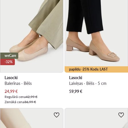
weCare
-32%
papildu -25% Kods: LAST
Lasocki
Lasocki
Balerīnas · Bēšs
Laiviņas · Bēšs · 5 cm
Pašreizējā cena
24,99
€
59,99
€
Regulārā cena
42,99 €
Zemākā cena
36,99 €