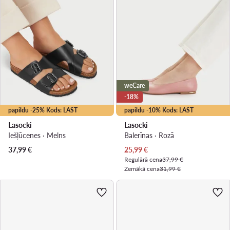
weCare
-18%
papildu -25% Kods: LAST
papildu -10% Kods: LAST
Lasocki
Lasocki
Iešļūcenes · Melns
Balerīnas · Rozā
Pašreizējā cena
37,99
€
25,99
€
Regulārā cena
37,99 €
Zemākā cena
31,99 €