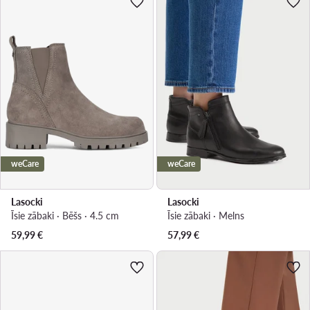
weCare
weCare
Lasocki
Lasocki
Īsie zābaki · Bēšs · 4.5 cm
Īsie zābaki · Melns
59,99
€
57,99
€