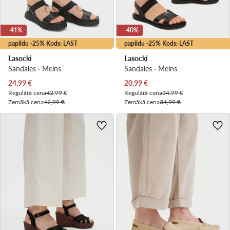
-41%
-40%
papildu -25% Kods: LAST
papildu -25% Kods: LAST
Lasocki
Lasocki
Sandales · Melns
Sandales · Melns
Pašreizējā cena
Pašreizējā cena
24,99
€
20,99
€
Regulārā cena
42,99 €
Regulārā cena
34,99 €
Zemākā cena
42,99 €
Zemākā cena
34,99 €