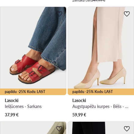
Zemākā cena
49,99 €
papildu -25% Kods: LAST
papildu -25% Kods: LAST
Lasocki
Lasocki
Iešļūcenes · Sarkans
Augstpapēžu kurpes · Bēšs · 9 cm
37,99
€
59,99
€