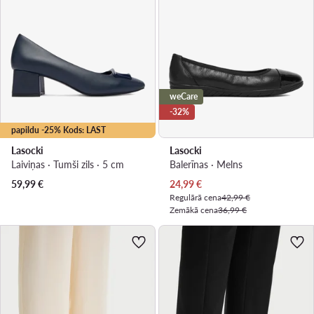
weCare
-32%
papildu -25% Kods: LAST
Lasocki
Lasocki
Laiviņas · Tumši zils · 5 cm
Balerīnas · Melns
Pašreizējā cena
59,99
€
24,99
€
Regulārā cena
42,99 €
Zemākā cena
36,99 €