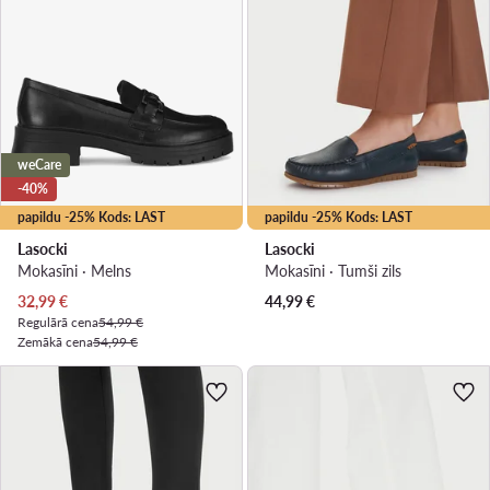
weCare
-40%
papildu -25% Kods: LAST
papildu -25% Kods: LAST
Lasocki
Lasocki
Mokasīni · Melns
Mokasīni · Tumši zils
Pašreizējā cena
32,99
€
44,99
€
Regulārā cena
54,99 €
Zemākā cena
54,99 €