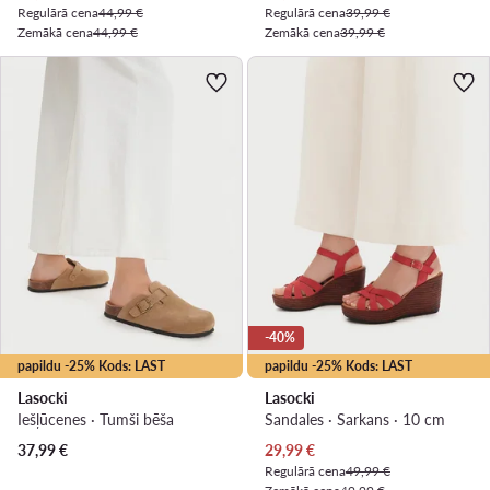
Regulārā cena
44,99 €
Regulārā cena
39,99 €
Zemākā cena
44,99 €
Zemākā cena
39,99 €
-40%
papildu -25% Kods: LAST
papildu -25% Kods: LAST
Lasocki
Lasocki
Iešļūcenes · Tumši bēša
Sandales · Sarkans · 10 cm
Pašreizējā cena
37,99
€
29,99
€
Regulārā cena
49,99 €