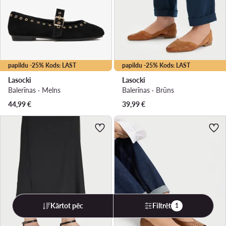
papildu -25% Kods: LAST
papildu -25% Kods: LAST
Lasocki
Lasocki
Balerīnas · Melns
Balerīnas · Brūns
44,99
€
39,99
€
Kārtot pēc
Filtrēt
1