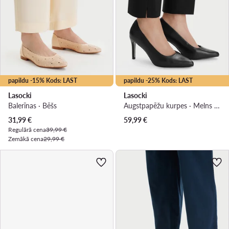
papildu -15% Kods: LAST
papildu -25% Kods: LAST
Lasocki
Lasocki
Balerīnas · Bēšs
Augstpapēžu kurpes · Melns · 9 cm
Pašreizējā cena
31,99
€
59,99
€
Regulārā cena
39,99 €
Zemākā cena
29,99 €