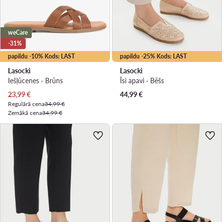
weCare
-31%
papildu -10% Kods: LAST
papildu -25% Kods: LAST
Lasocki
Lasocki
Iešļūcenes · Brūns
Īsi apavi · Bēšs
Pašreizējā cena
23,99
€
44,99
€
Regulārā cena
34,99 €
Zemākā cena
34,99 €