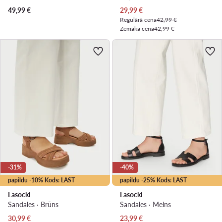
Pašreizējā cena
49,99
€
29,99
€
Regulārā cena
42,99 €
Zemākā cena
42,99 €
-31%
-40%
papildu -10% Kods: LAST
papildu -25% Kods: LAST
Lasocki
Lasocki
Sandales · Brūns
Sandales · Melns
Pašreizējā cena
Pašreizējā cena
30,99
€
23,99
€