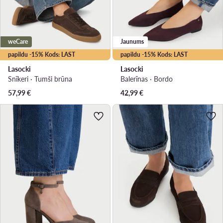
weCare
Jaunums
papildu -15% Kods: LAST
papildu -15% Kods: LAST
Lasocki
Lasocki
Snīkeri · Tumši brūna
Balerīnas · Bordo
57,99
€
42,99
€