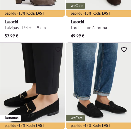
weCare
papildu -15% Kods: LAST
papildu -15% Kods: LAST
Lasocki
Lasocki
Laiviņas · Pelēks · 9 cm
Lordsi · Tumši brūna
57,99
€
49,99
€
Jaunums
weCare
papildu -15% Kods: LAST
papildu -15% Kods: LAST