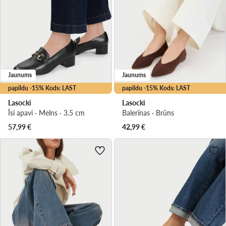
Jaunums
Jaunums
papildu -15% Kods: LAST
papildu -15% Kods: LAST
Lasocki
Lasocki
Īsi apavi · Melns · 3.5 cm
Balerīnas · Brūns
57,99
€
42,99
€