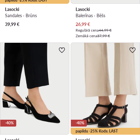
papildu -25% Kods: LAST
Lasocki
Lasocki
Sandales · Brūns
Balerīnas · Bēšs
Pašreizējā cena
39,99
€
26,99
€
Regulārā cena
44,99 €
Zemākā cena
37,99 €
-40%
-40%
papildu -25% Kods: LAST