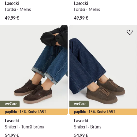
Lasocki
Lasocki
Lordsi · Melns
Lordsi · Melns
49,99
€
49,99
€
weCare
weCare
papildu -15% Kods: LAST
papildu -15% Kods: LAST
Lasocki
Lasocki
Snīkeri · Tumši brūna
Snīkeri · Brūns
54,99
€
54,99
€