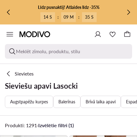
PĀRIET UZ GALVENO SATURU
PĀRIET UZ MEKLĒŠANU
Līdz pusnaktij! Atlaides līdz -35%
14 S
:
09 M
:
33 S
Meklēt zīmolu, produktu, stilu
Sievietes
Sieviešu apavi Lasocki
Augstpapēžu kurpes
Balerīnas
Brīvā laika apavi
Espad
Produkti: 1291
·
Izvēlētie filtri (1)