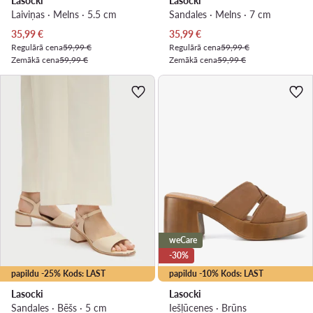
Lasocki
Lasocki
Laiviņas · Melns · 5.5 cm
Sandales · Melns · 7 cm
Pašreizējā cena
Pašreizējā cena
35,99
€
35,99
€
Regulārā cena
59,99 €
Regulārā cena
59,99 €
Zemākā cena
59,99 €
Zemākā cena
59,99 €
weCare
-30%
papildu -25% Kods: LAST
papildu -10% Kods: LAST
Lasocki
Lasocki
Sandales · Bēšs · 5 cm
Iešļūcenes · Brūns