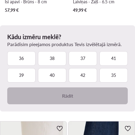
Īsi apavi · Brūns · 8 cm
Laiviņas · Zaļš · 6.5 cm
57,99
€
49,99
€
Kādu izmēru meklē?
Parādīsim pieejamos produktus Tevis izvēlētajā izmērā.
36
38
37
41
39
40
42
35
Rādīt