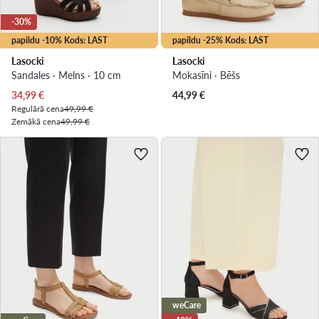
-30%
papildu -10% Kods: LAST
papildu -25% Kods: LAST
Lasocki
Lasocki
Sandales · Melns · 10 cm
Mokasīni · Bēšs
Pašreizējā cena
34,99
€
44,99
€
Regulārā cena
49,99 €
Zemākā cena
49,99 €
weCare