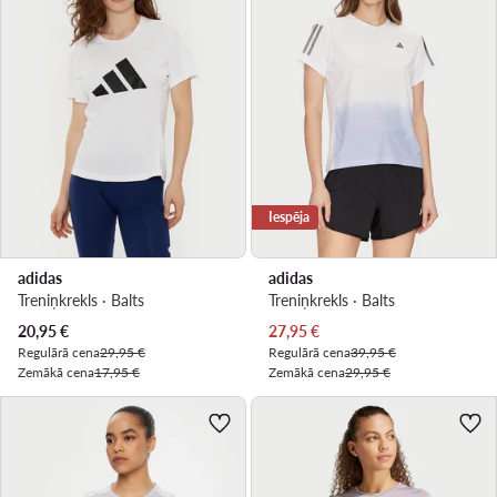
Iespēja
adidas
adidas
Treniņkrekls · Balts
Treniņkrekls · Balts
Pašreizējā cena
Pašreizējā cena
20,95
€
27,95
€
Regulārā cena
29,95 €
Regulārā cena
39,95 €
Zemākā cena
17,95 €
Zemākā cena
29,95 €