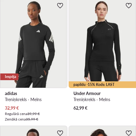
Iespēja
papildu -15% Kods: LAST
adidas
Under Armour
Treniņkrekls · Melns
Treniņkrekls · Melns
Pašreizējā cena
32,99
€
62,99
€
Regulārā cena
39,99 €
Zemākā cena
35,99 €