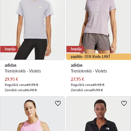
Iespēja
Iespēja
papildu -35% Kods: LAST
adidas
adidas
Treniņkrekls · Violets
Treniņkrekls · Violets
Pašreizējā cena
Pašreizējā cena
29,95
€
27,95
€
Regulārā cena
49,95 €
Regulārā cena
49,95 €
Zemākā cena
31,95 €
Zemākā cena
29,95 €