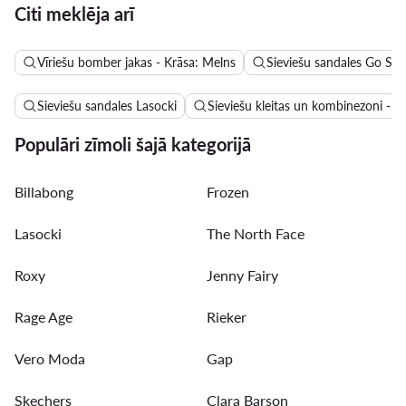
Citi meklēja arī
Vīriešu bomber jakas - Krāsa: Melns
Sieviešu sandales Go Sof
Sieviešu sandales Lasocki
Sieviešu kleitas un kombinezoni - A
Populāri zīmoli šajā kategorijā
Billabong
Frozen
Lasocki
The North Face
Roxy
Jenny Fairy
Rage Age
Rieker
Vero Moda
Gap
Skechers
Clara Barson