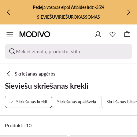
PĀRIET UZ GALVENO SATURU
PĀRIET UZ MEKLĒŠANU
Pēdējā vasaras elpa! Atlaides līdz -35%
SIEVIEŠU
VĪRIEŠU
ROKASSOMAS
Meklēt zīmolu, produktu, stilu
Skriešanas apģērbs
Sieviešu skriešanas krekli
Skriešanas krekli
Skriešanas apakšveļa
Skriešanas bikse
Produkti: 10