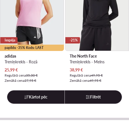
Iespēja
-21%
papildu -35% Kods: LAST
adidas
The North Face
Treniņkrekls · Rozā
Treniņkrekls · Melns
Pašreizējā cena
Pašreizējā cena
25,99
€
38,99
€
Regulārā cena
35,00 €
Regulārā cena
49,95 €
Zemākā cena
27,95 €
Zemākā cena
49,95 €
Kārtot pēc
Filtrēt