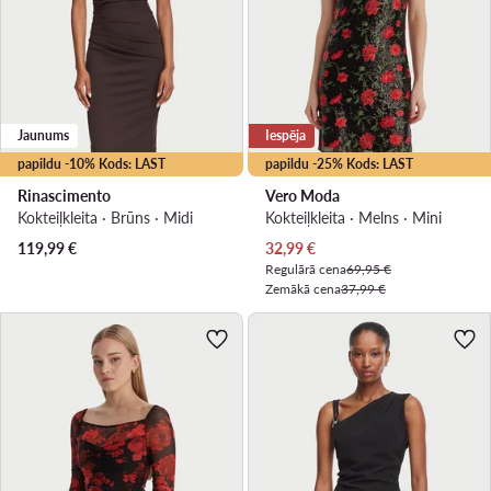
Jaunums
Iespēja
papildu -10% Kods: LAST
papildu -25% Kods: LAST
Rinascimento
Vero Moda
Kokteiļkleita · Brūns · Midi
Kokteiļkleita · Melns · Mini
Pašreizējā cena
119,99
€
32,99
€
Regulārā cena
69,95 €
Zemākā cena
37,99 €