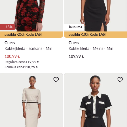
-15%
Jaunums
papildu -25% Kods: LAST
papildu -10% Kods: LAST
Guess
Guess
Kokteiļkleita · Sarkans · Mini
Kokteiļkleita · Melns · Mini
Pašreizējā cena
100,99
€
109,99
€
Regulārā cena
119,99 €
Zemākā cena
118,95 €