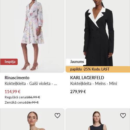
Iespēja
Jaunums
papildu -25% Kods: LAST
Rinascimento
KARL LAGERFELD
Kokteiļkleita · Gaiši violeta · Mini
Kokteiļkleita · Melns · Mini
Pašreizējā cena
114,99
€
279,99
€
Regulārā cena
186,99 €
Zemākā cena
126,99 €