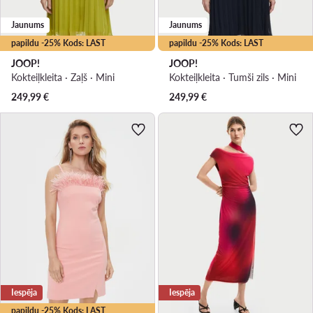
Jaunums
Jaunums
papildu -25% Kods: LAST
papildu -25% Kods: LAST
JOOP!
JOOP!
Kokteiļkleita · Zaļš · Mini
Kokteiļkleita · Tumši zils · Mini
249,99
€
249,99
€
Iespēja
Iespēja
papildu -25% Kods: LAST