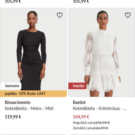
105,99
€
105,99
€
Jaunums
Iespēja
papildu -10% Kods: LAST
Rinascimento
Bardot
Kokteiļkleita · Melns · Midi
Kokteiļkleita · Krēmkrāsas · Mini
Pašreizējā cena
119,99
€
104,99
€
Regulārā cena
196,95 €
Zemākā cena
116,99 €