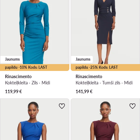
Jaunums
Jaunums
papildu -10% Kods: LAST
papildu -25% Kods: LAST
Rinascimento
Rinascimento
Kokteiļkleita · Zils · Midi
Kokteiļkleita · Tumši zils · Midi
119,99
€
141,99
€