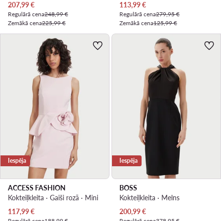
Pašreizējā cena
Pašreizējā cena
207,99
€
113,99
€
Regulārā cena
248,99 €
Regulārā cena
279,95 €
Zemākā cena
225,99 €
Zemākā cena
125,99 €
Iespēja
Iespēja
ACCESS FASHION
BOSS
Kokteiļkleita · Gaiši rozā · Mini
Kokteiļkleita · Melns
Pašreizējā cena
Pašreizējā cena
117,99
€
200,99
€
Regulārā cena
188,99 €
Regulārā cena
378,95 €