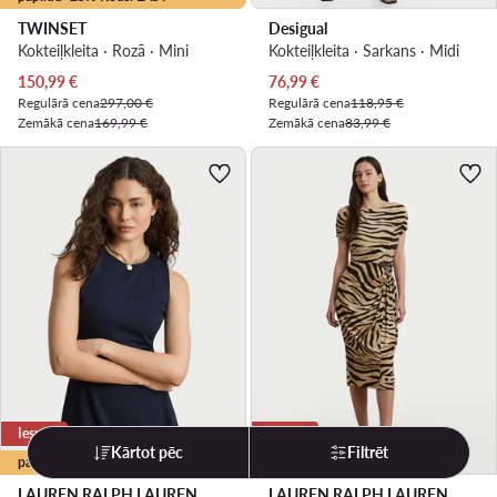
TWINSET
Desigual
Kokteiļkleita · Rozā · Mini
Kokteiļkleita · Sarkans · Midi
Pašreizējā cena
Pašreizējā cena
150,99
€
76,99
€
Regulārā cena
297,00 €
Regulārā cena
118,95 €
Zemākā cena
169,99 €
Zemākā cena
83,99 €
Iespēja
Iespēja
Kārtot pēc
Filtrēt
papildu -15% Kods: LAST
LAUREN RALPH LAUREN
LAUREN RALPH LAUREN