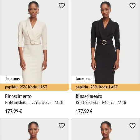
Jaunums
Jaunums
papildu -25% Kods: LAST
papildu -25% Kods: LAST
Rinascimento
Rinascimento
Kokteiļkleita · Gaiši bēša · Midi
Kokteiļkleita · Melns · Midi
177,99
€
177,99
€