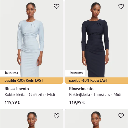
Jaunums
Jaunums
papildu -10% Kods: LAST
papildu -10% Kods: LAST
Rinascimento
Rinascimento
Kokteiļkleita · Gaiši zila · Midi
Kokteiļkleita · Tumši zils · Midi
119,99
€
119,99
€