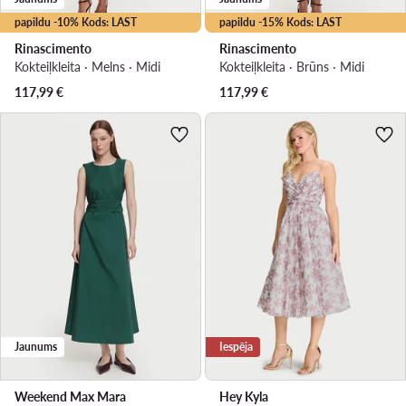
papildu -10% Kods: LAST
papildu -15% Kods: LAST
Rinascimento
Rinascimento
Kokteiļkleita · Melns · Midi
Kokteiļkleita · Brūns · Midi
117,99
€
117,99
€
Jaunums
Iespēja
Weekend Max Mara
Hey Kyla