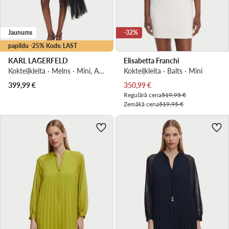
Jaunums
-32%
papildu -25% Kods: LAST
KARL LAGERFELD
Elisabetta Franchi
Kokteiļkleita · Melns · Mini, Asimetrisks
Kokteiļkleita · Balts · Mini
Pašreizējā cena
399,99
€
350,99
€
Regulārā cena
519,95 €
Zemākā cena
519,95 €