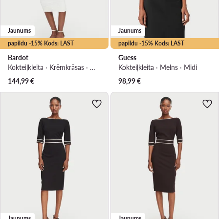
Jaunums
Jaunums
papildu -15% Kods: LAST
papildu -15% Kods: LAST
Bardot
Guess
Kokteiļkleita · Krēmkrāsas · Midi
Kokteiļkleita · Melns · Midi
144,99
€
98,99
€
Jaunums
Jaunums