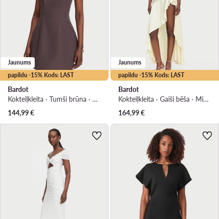
Jaunums
Jaunums
papildu -15% Kods: LAST
papildu -15% Kods: LAST
Bardot
Bardot
Kokteiļkleita · Tumši brūna · Mini
Kokteiļkleita · Gaiši bēša · Midi, Asimetrisks
144,99
€
164,99
€