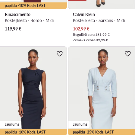
papildu -10% Kods: LAST
Rinascimento
Calvin Klein
Kokteiļkleita · Bordo · Midi
Kokteiļkleita · Sarkans · Midi
Pašreizējā cena
119,99
€
102,99
€
Regulārā cena
161,99 €
Zemākā cena
109,99 €
Jaunums
Jaunums
papildu -10% Kods: LAST
papildu -25% Kods: LAST