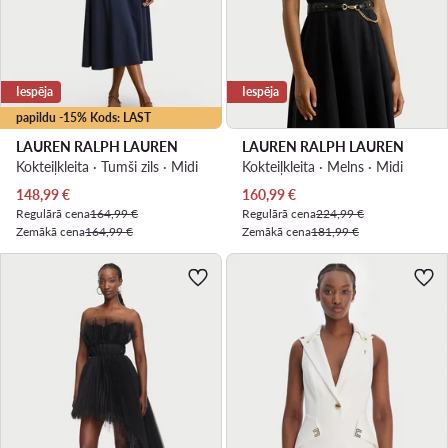
Iespēja
Iespēja
papildu -15% Kods: LAST
LAUREN RALPH LAUREN
LAUREN RALPH LAUREN
Kokteiļkleita · Tumši zils · Midi
Kokteiļkleita · Melns · Midi
Pašreizējā cena
Pašreizējā cena
148,99
€
160,99
€
Regulārā cena
164,99 €
Regulārā cena
224,99 €
Zemākā cena
164,99 €
Zemākā cena
181,99 €