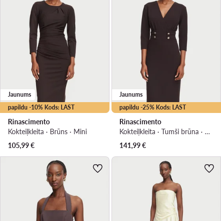
Jaunums
Jaunums
papildu -10% Kods: LAST
papildu -25% Kods: LAST
Rinascimento
Rinascimento
Kokteiļkleita · Brūns · Mini
Kokteiļkleita · Tumši brūna · Midi
105,99
€
141,99
€