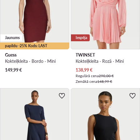
Jaunums
Iespēja
papildu -25% Kods: LAST
Guess
TWINSET
Kokteiļkleita · Bordo · Mini
Kokteiļkleita · Rozā · Mini
Pašreizējā cena
149,99
€
138,99
€
Regulārā cena
290,00 €
Zemākā cena
148,99 €