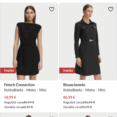
Iespēja
Iespēja
French Connection
Rinascimento
Kokteiļkleita · Melns · Mini
Kokteiļkleita · Melns · Mini
Pašreizējā cena
Pašreizējā cena
58,99
€
86,99
€
Regulārā cena
89,99 €
Regulārā cena
151,99 €
Zemākā cena
65,99 €
Zemākā cena
92,99 €