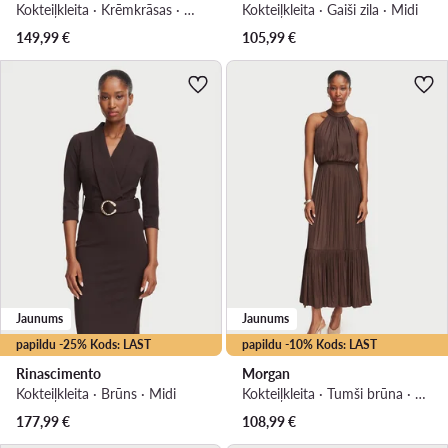
Kokteiļkleita · Krēmkrāsas · Mini
Kokteiļkleita · Gaiši zila · Midi
149,99
€
105,99
€
Jaunums
Jaunums
papildu -25% Kods: LAST
papildu -10% Kods: LAST
Rinascimento
Morgan
Kokteiļkleita · Brūns · Midi
Kokteiļkleita · Tumši brūna · Midi
177,99
€
108,99
€