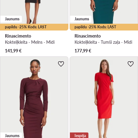
Jaunums
Jaunums
papildu -25% Kods: LAST
papildu -25% Kods: LAST
Rinascimento
Rinascimento
Kokteiļkleita · Melns · Midi
Kokteiļkleita · Tumši zaļa · Midi
141,99
€
177,99
€
Jaunums
Iespēja