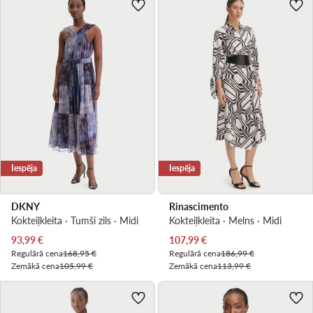
Iespēja
Iespēja
DKNY
Rinascimento
Kokteiļkleita · Tumši zils · Midi
Kokteiļkleita · Melns · Midi
Pašreizējā cena
Pašreizējā cena
93,99
€
107,99
€
Regulārā cena
168,95 €
Regulārā cena
186,99 €
Zemākā cena
105,99 €
Zemākā cena
113,99 €