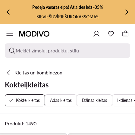
PĀRIET UZ GALVENO SATURU
PĀRIET UZ MEKLĒŠANU
Pēdējā vasaras elpa! Atlaides līdz -35%
SIEVIEŠU
VĪRIEŠU
ROKASSOMAS
Meklēt zīmolu, produktu, stilu
Kleitas un kombinezoni
Kokteiļkleitas
Kokteiļkleitas
Ādas kleitas
Džinsa kleitas
Ikdienas k
Produkti: 1490