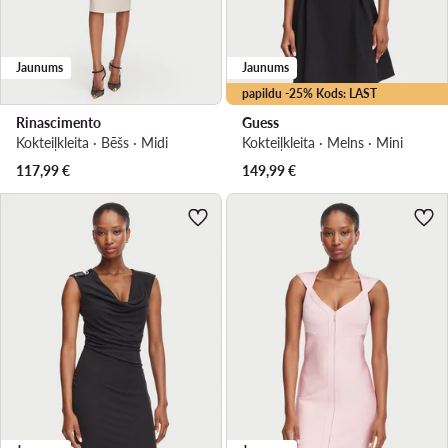
Jaunums
Jaunums
papildu -25% Kods: LAST
Rinascimento
Guess
Kokteiļkleita · Bēšs · Midi
Kokteiļkleita · Melns · Mini
117,99
€
149,99
€