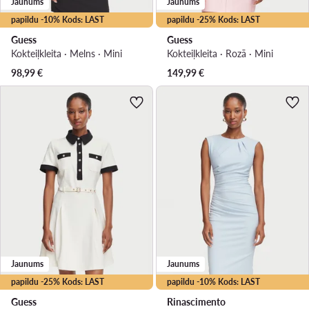
Jaunums
Jaunums
papildu -10% Kods: LAST
papildu -25% Kods: LAST
Guess
Guess
Kokteiļkleita · Melns · Mini
Kokteiļkleita · Rozā · Mini
98,99
€
149,99
€
Jaunums
Jaunums
papildu -25% Kods: LAST
papildu -10% Kods: LAST
Guess
Rinascimento