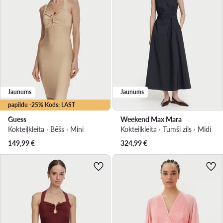
Jaunums
Jaunums
papildu -25% Kods: LAST
Guess
Weekend Max Mara
Kokteiļkleita · Bēšs · Mini
Kokteiļkleita · Tumši zils · Midi
149,99
€
324,99
€