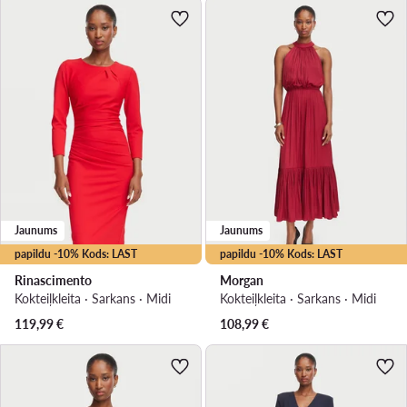
Jaunums
Jaunums
papildu -10% Kods: LAST
papildu -10% Kods: LAST
Rinascimento
Morgan
Kokteiļkleita · Sarkans · Midi
Kokteiļkleita · Sarkans · Midi
119,99
€
108,99
€