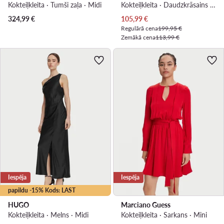
Kokteiļkleita · Tumši zaļa · Midi
Kokteiļkleita · Daudzkrāsains · Midi
Pašreizējā cena
324,99
€
105,99
€
Regulārā cena
199,95 €
Zemākā cena
113,99 €
Iespēja
Iespēja
papildu -15% Kods: LAST
HUGO
Marciano Guess
Kokteiļkleita · Melns · Midi
Kokteiļkleita · Sarkans · Mini