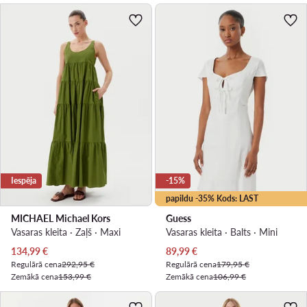
Iespēja
-15%
papildu -35% Kods: LAST
MICHAEL Michael Kors
Guess
Vasaras kleita · Zaļš · Maxi
Vasaras kleita · Balts · Mini
Pašreizējā cena
Pašreizējā cena
134,99
€
89,99
€
Regulārā cena
292,95 €
Regulārā cena
179,95 €
Zemākā cena
153,99 €
Zemākā cena
106,99 €