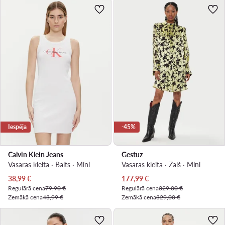
Iespēja
-45%
Calvin Klein Jeans
Gestuz
Vasaras kleita · Balts · Mini
Vasaras kleita · Zaļš · Mini
Pašreizējā cena
Pašreizējā cena
38,99
€
177,99
€
Regulārā cena
79,90 €
Regulārā cena
329,00 €
Zemākā cena
43,99 €
Zemākā cena
329,00 €