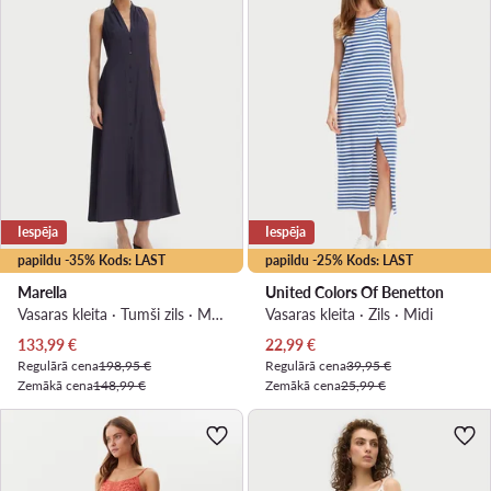
Iespēja
Iespēja
papildu -35% Kods: LAST
papildu -25% Kods: LAST
Marella
United Colors Of Benetton
Vasaras kleita · Tumši zils · Maxi
Vasaras kleita · Zils · Midi
Pašreizējā cena
Pašreizējā cena
133,99
€
22,99
€
Regulārā cena
198,95 €
Regulārā cena
39,95 €
Zemākā cena
148,99 €
Zemākā cena
25,99 €