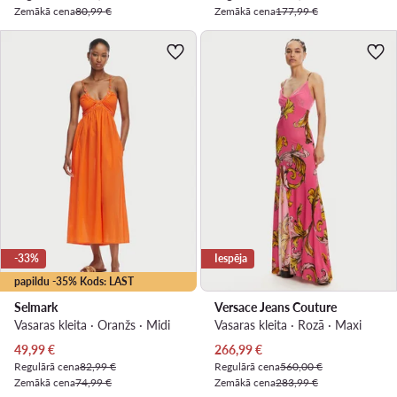
Zemākā cena
80,99 €
Zemākā cena
177,99 €
-33%
Iespēja
papildu -35% Kods: LAST
Selmark
Versace Jeans Couture
Vasaras kleita · Oranžs · Midi
Vasaras kleita · Rozā · Maxi
Pašreizējā cena
Pašreizējā cena
49,99
€
266,99
€
Regulārā cena
82,99 €
Regulārā cena
560,00 €
Zemākā cena
74,99 €
Zemākā cena
283,99 €