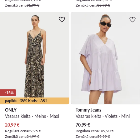
Zemākā cena
31,99 €
Zemākā cena
38,99 €
-16%
papildu -35% Kods: LAST
ONLY
Tommy Jeans
Vasaras kleita · Melns · Maxi
Vasaras kleita · Violets · Mini
Pašreizējā cena
Pašreizējā cena
20,99
€
70,99
€
Regulārā cena
39,95 €
Regulārā cena
109,90 €
Zemākā cena
24,99 €
Zemākā cena
59,99 €