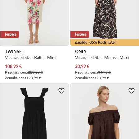
Iespēja
Iespēja
papildu -35% Kods: LAST
TWINSET
ONLY
Vasaras kleita · Balts · Midi
Vasaras kleita · Melns · Maxi
Pašreizējā cena
Pašreizējā cena
108,99
€
20,99
€
Regulārā cena
220,00 €
Regulārā cena
34,95 €
Zemākā cena
123,99 €
Zemākā cena
23,99 €