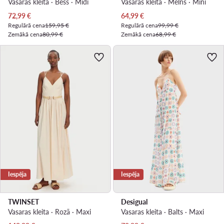
Vasaras kleita · Bēšs · Midi
Vasaras kleita · Melns · Mini
Pašreizējā cena
Pašreizējā cena
72,99
€
64,99
€
Regulārā cena
159,95 €
Regulārā cena
99,99 €
Zemākā cena
80,99 €
Zemākā cena
68,99 €
Iespēja
Iespēja
TWINSET
Desigual
Vasaras kleita · Rozā · Maxi
Vasaras kleita · Balts · Maxi