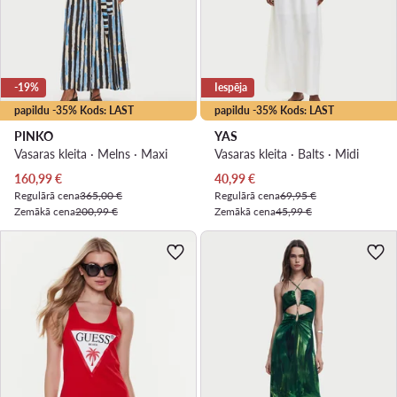
-19%
Iespēja
papildu -35% Kods: LAST
papildu -35% Kods: LAST
PINKO
YAS
Vasaras kleita · Melns · Maxi
Vasaras kleita · Balts · Midi
Pašreizējā cena
Pašreizējā cena
160,99
€
40,99
€
Regulārā cena
365,00 €
Regulārā cena
69,95 €
Zemākā cena
200,99 €
Zemākā cena
45,99 €