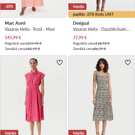
-20%
Iespēja
papildu -25% Kods: LAST
Marc Aurel
Desigual
Vasaras kleita · Rozā · Maxi
Vasaras kleita · Daudzkrāsains · Midi
Pašreizējā cena
Pašreizējā cena
145,99
€
77,99
€
Regulārā cena
219,95 €
Regulārā cena
118,95 €
Zemākā cena
182,99 €
Zemākā cena
86,99 €
Iespēja
Iespēja