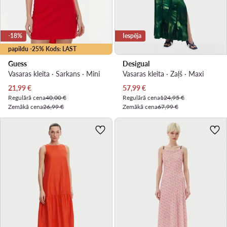
-18%
Iespēja
papildu -25% Kods: LAST
Guess
Desigual
Vasaras kleita · Sarkans · Mini
Vasaras kleita · Zaļš · Maxi
Pašreizējā cena
Pašreizējā cena
21,99
€
57,99
€
Regulārā cena
40,00 €
Regulārā cena
124,95 €
Zemākā cena
26,99 €
Zemākā cena
67,99 €