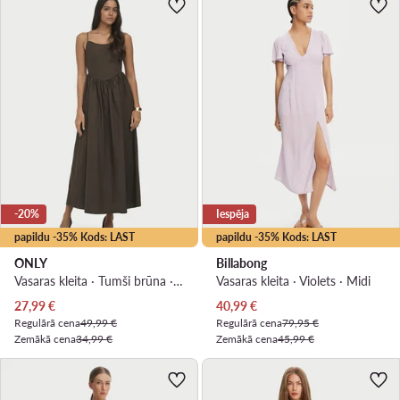
-20%
Iespēja
papildu -35% Kods: LAST
papildu -35% Kods: LAST
ONLY
Billabong
Vasaras kleita · Tumši brūna · Midi
Vasaras kleita · Violets · Midi
Pašreizējā cena
Pašreizējā cena
27,99
€
40,99
€
Regulārā cena
49,99 €
Regulārā cena
79,95 €
Zemākā cena
34,99 €
Zemākā cena
45,99 €