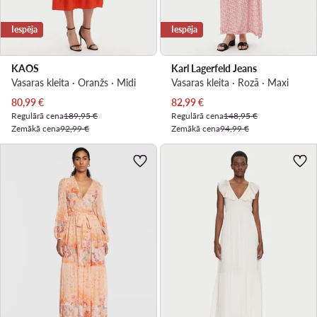
Iespēja
Iespēja
KAOS
Karl Lagerfeld Jeans
Vasaras kleita · Oranžs · Midi
Vasaras kleita · Rozā · Maxi
Pašreizējā cena
Pašreizējā cena
80,99
€
82,99
€
Regulārā cena
189,95 €
Regulārā cena
148,95 €
Zemākā cena
92,99 €
Zemākā cena
94,99 €