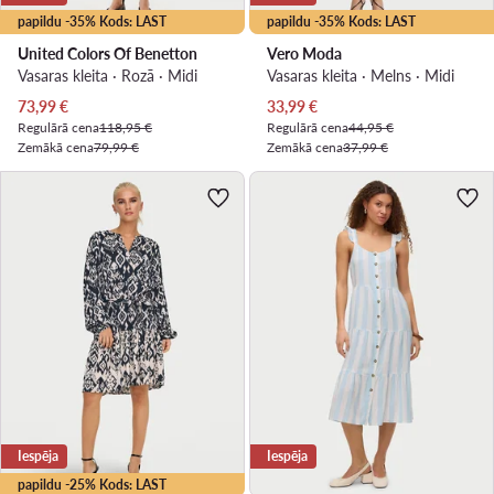
papildu -35% Kods: LAST
papildu -35% Kods: LAST
United Colors Of Benetton
Vero Moda
Vasaras kleita · Rozā · Midi
Vasaras kleita · Melns · Midi
Pašreizējā cena
Pašreizējā cena
73,99
€
33,99
€
Regulārā cena
118,95 €
Regulārā cena
44,95 €
Zemākā cena
79,99 €
Zemākā cena
37,99 €
Iespēja
Iespēja
papildu -25% Kods: LAST