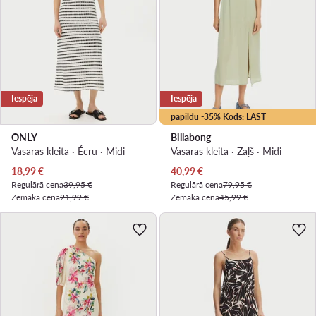
Iespēja
Iespēja
papildu -35% Kods: LAST
ONLY
Billabong
Vasaras kleita · Écru · Midi
Vasaras kleita · Zaļš · Midi
Pašreizējā cena
Pašreizējā cena
18,99
€
40,99
€
Regulārā cena
39,95 €
Regulārā cena
79,95 €
Zemākā cena
21,99 €
Zemākā cena
45,99 €