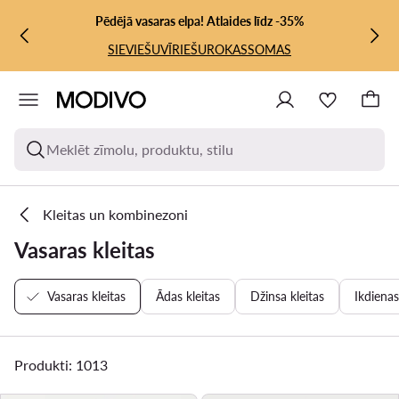
PĀRIET UZ GALVENO SATURU
PĀRIET UZ MEKLĒŠANU
Pēdējā vasaras elpa! Atlaides līdz -35%
SIEVIEŠU
VĪRIEŠU
ROKASSOMAS
Meklēt zīmolu, produktu, stilu
Kleitas un kombinezoni
Vasaras kleitas
Vasaras kleitas
Ādas kleitas
Džinsa kleitas
Ikdienas
Produkti: 1013