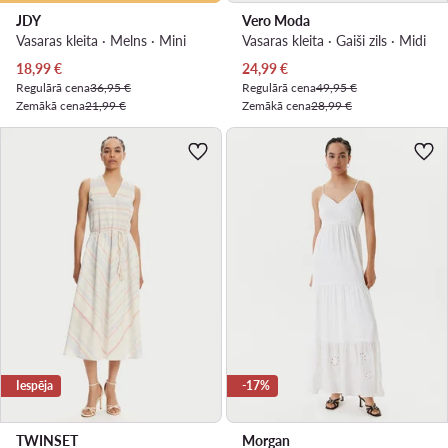
JDY
Vero Moda
Vasaras kleita · Melns · Mini
Vasaras kleita · Gaiši zils · Midi
Pašreizējā cena
Pašreizējā cena
18,99
€
24,99
€
Regulārā cena
36,95 €
Regulārā cena
49,95 €
Zemākā cena
21,99 €
Zemākā cena
28,99 €
Iespēja
-17%
TWINSET
Morgan