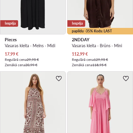
Iespēja
Iespēja
papildu -35% Kods: LAST
Pieces
2NDDAY
Vasaras kleita · Melns · Midi
Vasaras kleita · Brūns · Mini
Pašreizējā cena
Pašreizējā cena
17,99
€
112,99
€
Regulārā cena
29,95 €
Regulārā cena
129,95 €
Zemākā cena
20,99 €
Zemākā cena
118,95 €