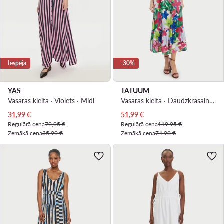
Iespēja
-30%
YAS
TATUUM
Vasaras kleita · Violets · Midi
Vasaras kleita · Daudzkrāsains · Midi
Pašreizējā cena
Pašreizējā cena
31,99
€
51,99
€
Regulārā cena
79,95 €
Regulārā cena
119,95 €
Zemākā cena
35,99 €
Zemākā cena
74,99 €