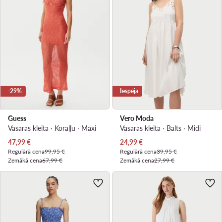
-29%
Iespēja
Guess
Vero Moda
Vasaras kleita · Koraļļu · Maxi
Vasaras kleita · Balts · Midi
Pašreizējā cena
Pašreizējā cena
47,99
€
24,99
€
Regulārā cena
99,95 €
Regulārā cena
39,95 €
Zemākā cena
67,99 €
Zemākā cena
27,99 €