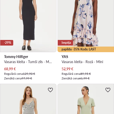
-29%
Iespēja
papildu -35% Kods: LAST
Tommy Hilfiger
YAS
Vasaras kleita · Tumši zils · Midi
Vasaras kleita · Rozā · Mini
Pašreizējā cena
Pašreizējā cena
68,99
€
52,99
€
Regulārā cena
129,90 €
Regulārā cena
89,95 €
Zemākā cena
97,99 €
Zemākā cena
61,99 €