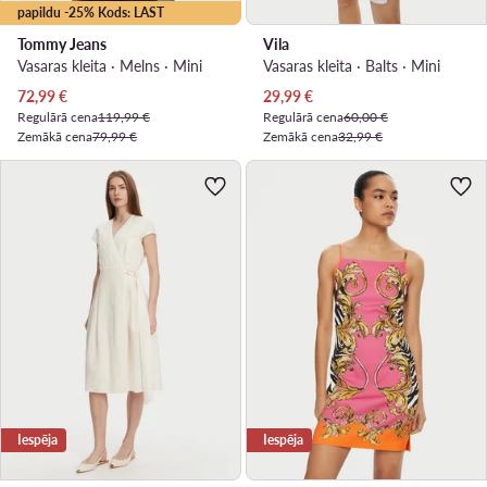
papildu -25% Kods: LAST
Tommy Jeans
Vila
Vasaras kleita · Melns · Mini
Vasaras kleita · Balts · Mini
Pašreizējā cena
Pašreizējā cena
72,99
€
29,99
€
Regulārā cena
119,99 €
Regulārā cena
60,00 €
Zemākā cena
79,99 €
Zemākā cena
32,99 €
Iespēja
Iespēja