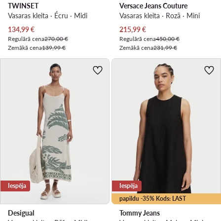
TWINSET
Versace Jeans Couture
Vasaras kleita · Écru · Midi
Vasaras kleita · Rozā · Mini
Pašreizējā cena
Pašreizējā cena
134,99
€
215,99
€
Regulārā cena
270,00 €
Regulārā cena
450,00 €
Zemākā cena
139,99 €
Zemākā cena
231,99 €
Iespēja
Iespēja
papildu -35% Kods: LAST
Desigual
Tommy Jeans