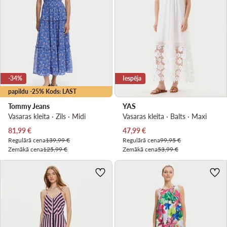
-34%
Iespēja
papildu -25% Kods: LAST
Tommy Jeans
YAS
Vasaras kleita · Zils · Midi
Vasaras kleita · Balts · Maxi
Pašreizējā cena
Pašreizējā cena
81,99
€
47,99
€
Regulārā cena
139,99 €
Regulārā cena
99,95 €
Zemākā cena
125,99 €
Zemākā cena
53,99 €