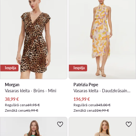
Iespēja
Iespēja
Morgan
Patrizia Pepe
Vasaras kleita · Brūns · Mini
Vasaras kleita · Daudzkrāsains · Midi
Pašreizējā cena
Pašreizējā cena
38,99
€
196,99
€
Regulārā cena
69,95 €
Regulārā cena
345,00 €
Zemākā cena
41,99 €
Zemākā cena
224,99 €