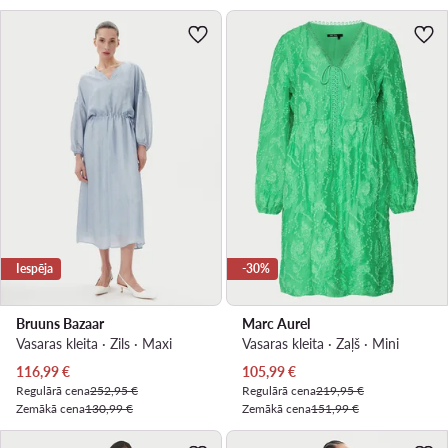
Iespēja
-30%
Bruuns Bazaar
Marc Aurel
Vasaras kleita · Zils · Maxi
Vasaras kleita · Zaļš · Mini
Pašreizējā cena
Pašreizējā cena
116,99
€
105,99
€
Regulārā cena
252,95 €
Regulārā cena
219,95 €
Zemākā cena
130,99 €
Zemākā cena
151,99 €