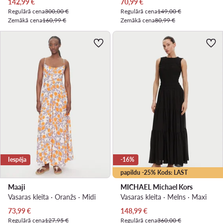
Pašreizējā cena
Pašreizējā cena
142,99
€
70,99
€
Regulārā cena
300,00 €
Regulārā cena
149,00 €
Zemākā cena
160,99 €
Zemākā cena
80,99 €
Iespēja
-16%
papildu -25% Kods: LAST
Maaji
MICHAEL Michael Kors
Vasaras kleita · Oranžs · Midi
Vasaras kleita · Melns · Maxi
Pašreizējā cena
Pašreizējā cena
73,99
€
148,99
€
Regulārā cena
127,95 €
Regulārā cena
360,00 €