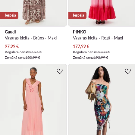
Iespēja
Iespēja
Gaudi
PINKO
Vasaras kleita · Brūns · Maxi
Vasaras kleita · Rozā · Maxi
Pašreizējā cena
Pašreizējā cena
97,99
€
177,99
€
Regulārā cena
225,95 €
Regulārā cena
350,00 €
Zemākā cena
103,99 €
Zemākā cena
193,99 €