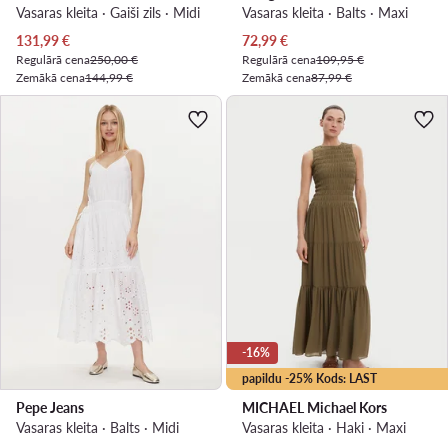
Vasaras kleita · Gaiši zils · Midi
Vasaras kleita · Balts · Maxi
Pašreizējā cena
Pašreizējā cena
131,99
€
72,99
€
Regulārā cena
250,00 €
Regulārā cena
109,95 €
Zemākā cena
144,99 €
Zemākā cena
87,99 €
-16%
papildu -25% Kods: LAST
Pepe Jeans
MICHAEL Michael Kors
Vasaras kleita · Balts · Midi
Vasaras kleita · Haki · Maxi