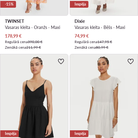
-15%
Iespēja
TWINSET
Dixie
Vasaras kleita · Oranžs · Maxi
Vasaras kleita · Bēšs · Maxi
Pašreizējā cena
Pašreizējā cena
178,99
€
74,99
€
Regulārā cena
390,00 €
Regulārā cena
147,95 €
Zemākā cena
211,99 €
Zemākā cena
80,99 €
Iespēja
Iespēja