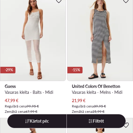
-29%
-15%
Guess
United Colors Of Benetton
Vasaras kleita · Balts · Midi
Vasaras kleita · Melns · Midi
Pašreizējā cena
Pašreizējā cena
47,99
€
21,99
€
Regulārā cena
99,95 €
Regulārā cena
39,95 €
Zemākā cena
67,99 €
Zemākā cena
25,99 €
Kārtot pēc
Filtrēt