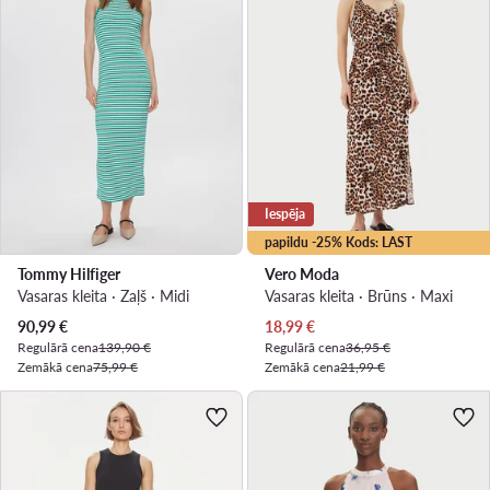
Iespēja
papildu -25% Kods: LAST
Tommy Hilfiger
Vero Moda
Vasaras kleita · Zaļš · Midi
Vasaras kleita · Brūns · Maxi
Pašreizējā cena
Pašreizējā cena
90,99
€
18,99
€
Regulārā cena
139,90 €
Regulārā cena
36,95 €
Zemākā cena
75,99 €
Zemākā cena
21,99 €