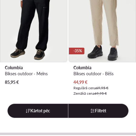
-35%
Columbia
Columbia
Bikses outdoor · Melns
Bikses outdoor · Bēšs
Pašreizējā cena
85,95
€
44,99
€
Regulārā cena
69,95 €
Zemākā cena
69,95 €
Kārtot pēc
Filtrēt