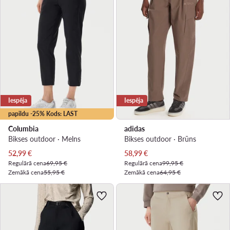
Iespēja
Iespēja
papildu -25% Kods: LAST
Columbia
adidas
Bikses outdoor · Melns
Bikses outdoor · Brūns
Pašreizējā cena
Pašreizējā cena
52,99
€
58,99
€
Regulārā cena
69,95 €
Regulārā cena
99,95 €
Zemākā cena
55,95 €
Zemākā cena
64,95 €