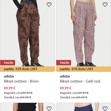
Iespēja
Iespēja
papildu -15% Kods: LAST
papildu -15% Kods: LAST
adidas
adidas
Bikses outdoor · Brūns
Bikses outdoor · Gaiši rozā
Pašreizējā cena
Pašreizējā cena
89,99
€
89,99
€
Regulārā cena
99,99 €
Regulārā cena
99,99 €
Zemākā cena
99,99 €
Zemākā cena
99,99 €