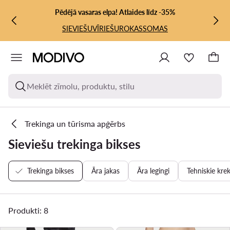
PĀRIET UZ GALVENO SATURU
PĀRIET UZ MEKLĒŠANU
Pēdējā vasaras elpa! Atlaides līdz -35%
SIEVIEŠU
VĪRIEŠU
ROKASSOMAS
Meklēt zīmolu, produktu, stilu
Trekinga un tūrisma apģērbs
Sieviešu trekinga bikses
Trekinga bikses
Āra jakas
Āra legingi
Tehniskie krek
Produkti: 8