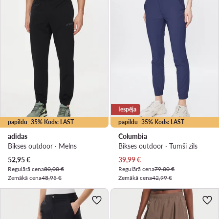
Iespēja
papildu -35% Kods: LAST
papildu -35% Kods: LAST
adidas
Columbia
Bikses outdoor · Melns
Bikses outdoor · Tumši zils
Pašreizējā cena
Pašreizējā cena
52,95
€
39,99
€
Regulārā cena
80,00 €
Regulārā cena
79,00 €
Zemākā cena
48,95 €
Zemākā cena
42,99 €