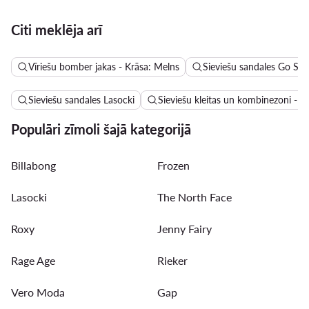
Citi meklēja arī
Vīriešu bomber jakas - Krāsa: Melns
Sieviešu sandales Go Sof
Sieviešu sandales Lasocki
Sieviešu kleitas un kombinezoni - A
Populāri zīmoli šajā kategorijā
Billabong
Frozen
Lasocki
The North Face
Roxy
Jenny Fairy
Rage Age
Rieker
Vero Moda
Gap