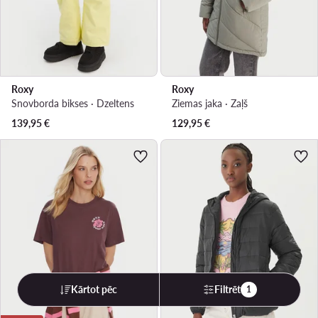
Roxy
Roxy
Snovborda bikses · Dzeltens
Ziemas jaka · Zaļš
139,95
€
129,95
€
Kārtot pēc
Filtrēt
1