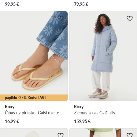
99,95
€
79,95
€
papildu -25% Kods: LAST
Roxy
Roxy
Čības uz pirksta · Gaiši dzeltena
Ziemas jaka · Gaiši zils
16,99
€
159,95
€