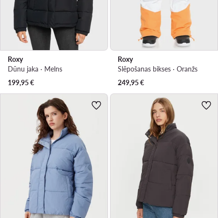
Roxy
Roxy
Dūnu jaka · Melns
Slēpošanas bikses · Oranžs
199,95
€
249,95
€