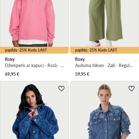
papildu -25% Kods: LAST
papildu -25% Kods: LAST
Roxy
Roxy
Džemperis ar kapuci · Rozā · Oversize
Auduma bikses · Zaļš · Regular Fit
69,95
€
59,95
€