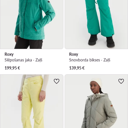
Roxy
Roxy
Slēpošanas jaka · Zaļš
Snovborda bikses · Zaļš
199,95
€
139,95
€