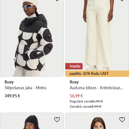
Iespēja
papildu -25% Kods: LAST
Roxy
Roxy
Slēpošanas jaka · Melns
Auduma bikses · Krēmkrāsas · Regular Fit
Pašreizējā cena
349,95
€
56,99
€
Regulārā cena
81,99 €
Zemākā cena
65,99 €