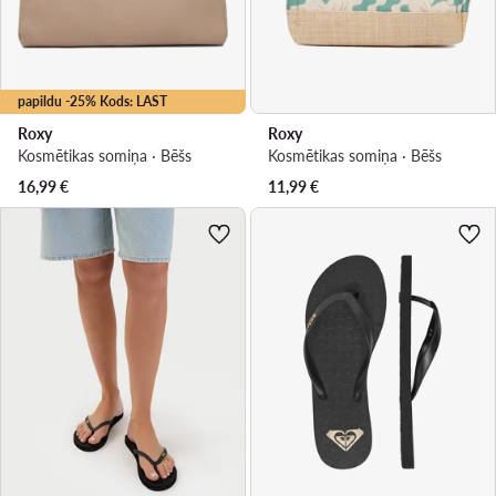
papildu -25% Kods: LAST
Roxy
Roxy
Kosmētikas somiņa · Bēšs
Kosmētikas somiņa · Bēšs
16,99
€
11,99
€