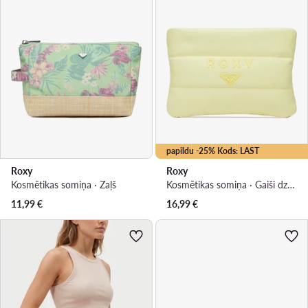
papildu -25% Kods: LAST
Roxy
Roxy
Kosmētikas somiņa · Zaļš
Kosmētikas somiņa · Gaiši dzeltena
11,99
€
16,99
€