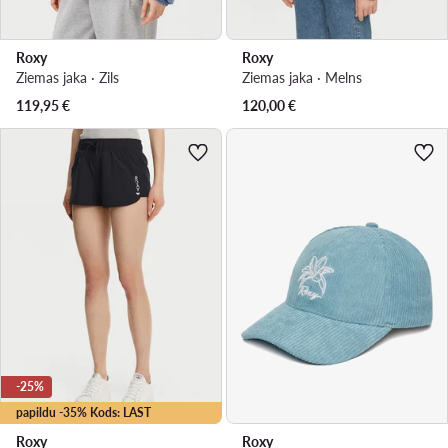
Roxy
Roxy
Ziemas jaka · Zils
Ziemas jaka · Melns
119,95
€
120,00
€
-25%
papildu -35% Kods: LAST
Roxy
Roxy