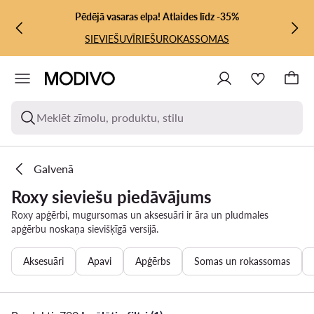
PĀRIET UZ GALVENO SATURU
PĀRIET UZ MEKLĒŠANU
Pēdējā vasaras elpa! Atlaides līdz -35%
SIEVIEŠU
VĪRIEŠU
ROKASSOMAS
Meklēt zīmolu, produktu, stilu
Galvenā
Roxy sieviešu piedāvājums
Roxy apģērbi, mugursomas un aksesuāri ir āra un pludmales
apģērbu noskaņa sievišķīgā versijā.
Aksesuāri
Apavi
Apģērbs
Somas un rokassomas