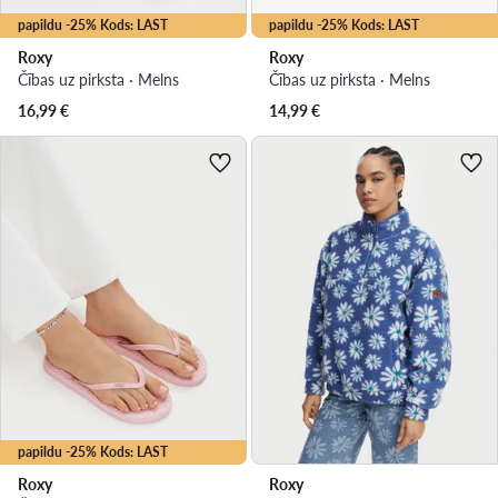
papildu -25% Kods: LAST
papildu -25% Kods: LAST
Roxy
Roxy
Čības uz pirksta · Melns
Čības uz pirksta · Melns
16,99
€
14,99
€
papildu -25% Kods: LAST
Roxy
Roxy