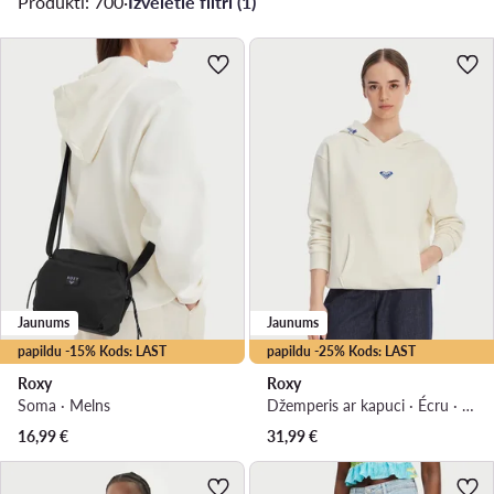
Produkti: 700
·
Izvēlētie filtri (1)
Jaunums
Jaunums
papildu -15% Kods: LAST
papildu -25% Kods: LAST
Roxy
Roxy
Soma · Melns
Džemperis ar kapuci · Écru · Regular Fit
16,99
€
31,99
€