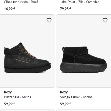
Čības uz pirksta · Rozā
Jaka Polar · Zils · Oversize
16,99
€
79,95
€
Roxy
Roxy
Puszābaki · Melns
Sniega zābaki · Melns
59,99
€
59,99
€