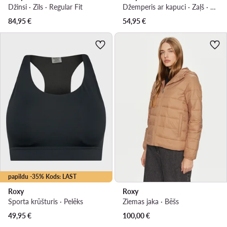
Džinsi · Zils · Regular Fit
Džemperis ar kapuci · Zaļš · Regular Fit
84,95
€
54,95
€
papildu -35% Kods: LAST
Roxy
Roxy
Sporta krūšturis · Pelēks
Ziemas jaka · Bēšs
49,95
€
100,00
€