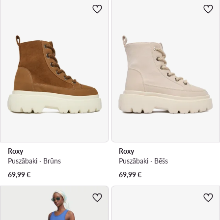
Roxy
Roxy
Puszābaki · Brūns
Puszābaki · Bēšs
69,99
€
69,99
€