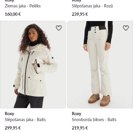
Ziemas jaka · Pelēks
Slēpošanas jaka · Rozā
160,00
€
239,95
€
Roxy
Roxy
Slēpošanas jaka · Balts
Snovborda bikses · Balts
299,95
€
219,95
€