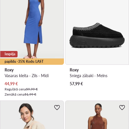
Iespēja
papildu -35% Kods: LAST
Roxy
Roxy
Vasaras kleita · Zils · Midi
Sniega zābaki · Melns
Pašreizējā cena
44,99
€
57,99
€
Regulārā cena
59,99 €
Zemākā cena
51,99 €