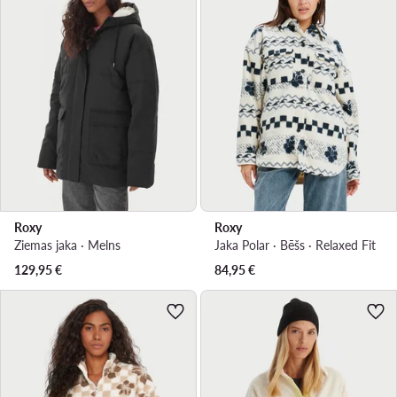
Roxy
Roxy
Ziemas jaka · Melns
Jaka Polar · Bēšs · Relaxed Fit
129,95
€
84,95
€