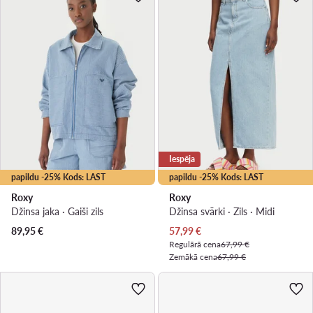
Iespēja
papildu -25% Kods: LAST
papildu -25% Kods: LAST
Roxy
Roxy
Džinsa jaka · Gaiši zils
Džinsa svārki · Zils · Midi
Pašreizējā cena
89,95
€
57,99
€
Regulārā cena
67,99 €
Zemākā cena
67,99 €