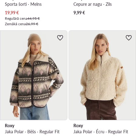
Sporta šorti · Melns
Cepure ar nagu · Zils
Pašreizējā cena
19,99
€
9,99
€
Regulārā cena
44,95 €
Zemākā cena
26,99 €
Roxy
Roxy
Jaka Polar · Bēšs · Regular Fit
Jaka Polar · Écru · Regular Fit