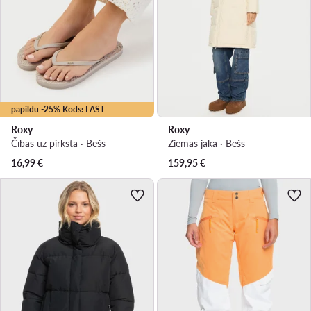
papildu -25% Kods: LAST
Roxy
Roxy
Čības uz pirksta · Bēšs
Ziemas jaka · Bēšs
16,99
€
159,95
€