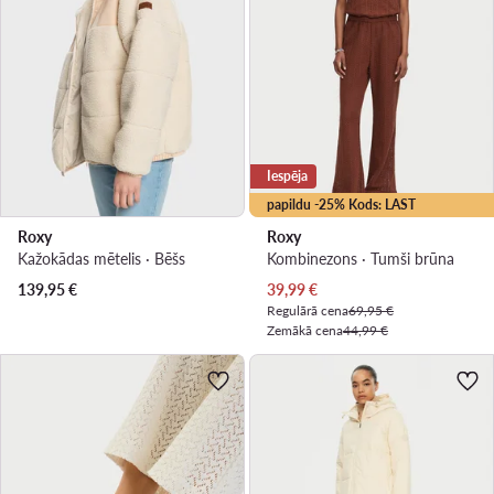
Iespēja
papildu -25% Kods: LAST
Roxy
Roxy
Kažokādas mētelis · Bēšs
Kombinezons · Tumši brūna
Pašreizējā cena
139,95
€
39,99
€
Regulārā cena
69,95 €
Zemākā cena
44,99 €