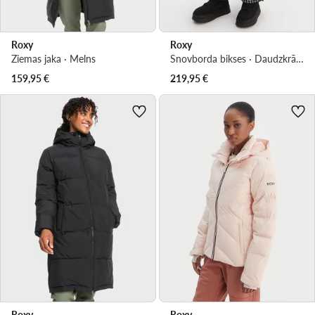
Roxy
Roxy
Ziemas jaka · Melns
Snovborda bikses · Daudzkrāsains
159,95
€
219,95
€
Roxy
Roxy