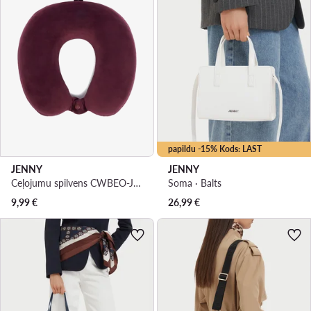
papildu -15% Kods: LAST
JENNY
JENNY
Ceļojumu spilvens CWBEO-JNY-001-AW26 Bordo
Soma · Balts
9,99
€
26,99
€