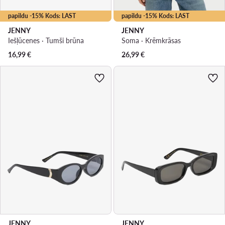
papildu -15% Kods: LAST
papildu -15% Kods: LAST
JENNY
JENNY
Iešļūcenes · Tumši brūna
Soma · Krēmkrāsas
16,99
€
26,99
€
JENNY
JENNY