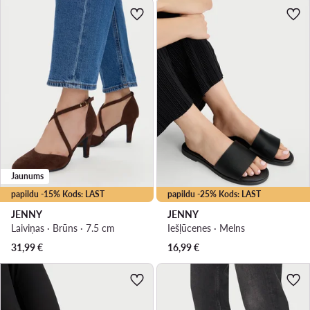
Jaunums
papildu -15% Kods: LAST
papildu -25% Kods: LAST
JENNY
JENNY
Laiviņas · Brūns · 7.5 cm
Iešļūcenes · Melns
31,99
€
16,99
€