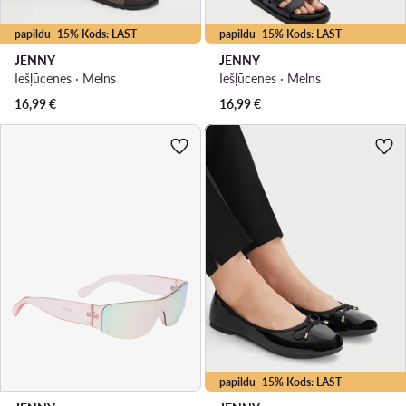
papildu -15% Kods: LAST
papildu -15% Kods: LAST
JENNY
JENNY
Iešļūcenes · Melns
Iešļūcenes · Melns
16,99
€
16,99
€
papildu -15% Kods: LAST