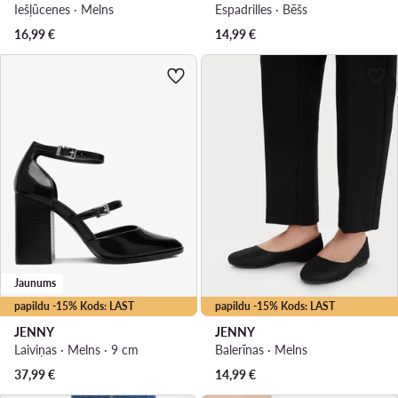
Iešļūcenes · Melns
Espadrilles · Bēšs
16,99
€
14,99
€
Jaunums
papildu -15% Kods: LAST
papildu -15% Kods: LAST
JENNY
JENNY
Laiviņas · Melns · 9 cm
Balerīnas · Melns
37,99
€
14,99
€