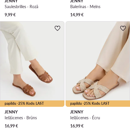
JENNY
JENNY
Saulesbrilles · Rozā
Balerīnas · Melns
9,99
€
14,99
€
papildu -25% Kods: LAST
papildu -25% Kods: LAST
JENNY
JENNY
Iešļūcenes · Brūns
Iešļūcenes · Écru
16,99
€
16,99
€