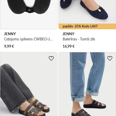
papildu -25% Kods: LAST
JENNY
JENNY
Ceļojumu spilvens CWBEO-JNY-001-AW26 Melns
Balerīnas · Tumši zils
9,99
€
16,99
€