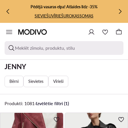
PĀRIET UZ GALVENO SATURU
PĀRIET UZ MEKLĒŠANU
Pēdējā vasaras elpa! Atlaides līdz -35%
SIEVIEŠU
VĪRIEŠU
ROKASSOMAS
Meklēt zīmolu, produktu, stilu
JENNY
Bērni
Sievietes
Vīrieši
Produkti: 1081
·
Izvēlētie filtri (1)