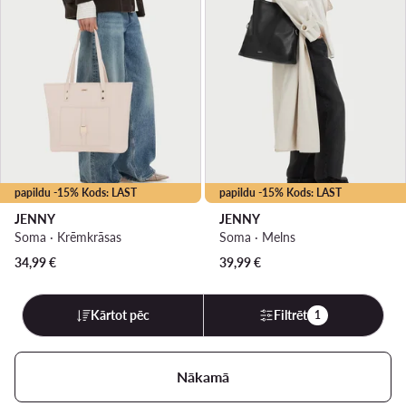
papildu -15% Kods: LAST
papildu -15% Kods: LAST
JENNY
JENNY
Soma · Krēmkrāsas
Soma · Melns
34,99
€
39,99
€
Kārtot pēc
Filtrēt
1
Nākamā