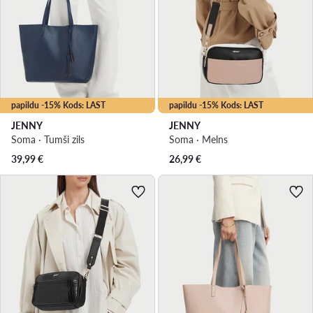
papildu -15% Kods: LAST
papildu -15% Kods: LAST
JENNY
JENNY
Soma · Tumši zils
Soma · Melns
39,99
€
26,99
€