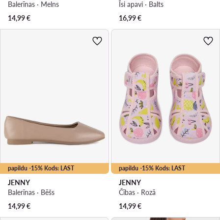
Balerīnas · Melns
Īsi apavi · Balts
14,99
€
16,99
€
papildu -15% Kods: LAST
papildu -15% Kods: LAST
JENNY
JENNY
Balerīnas · Bēšs
Čības · Rozā
14,99
€
14,99
€