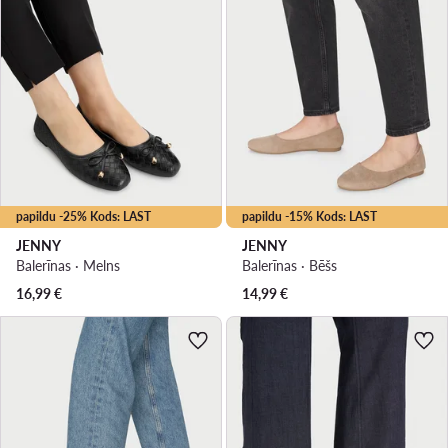
papildu -25% Kods: LAST
papildu -15% Kods: LAST
JENNY
JENNY
Balerīnas · Melns
Balerīnas · Bēšs
16,99
€
14,99
€