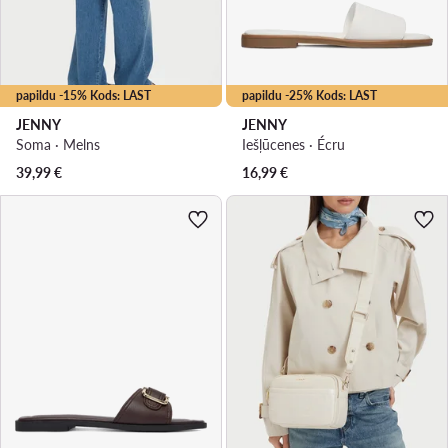
papildu -15% Kods: LAST
papildu -25% Kods: LAST
JENNY
JENNY
Soma · Melns
Iešļūcenes · Écru
39,99
€
16,99
€