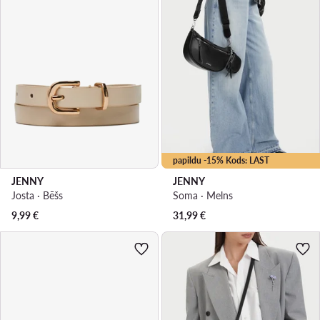
papildu -15% Kods: LAST
JENNY
JENNY
Josta · Bēšs
Soma · Melns
9,99
€
31,99
€