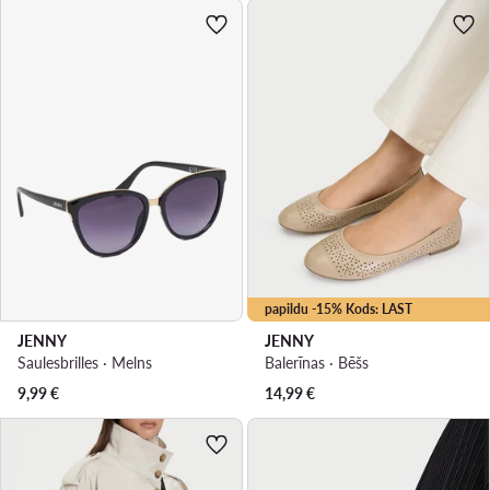
papildu -15% Kods: LAST
JENNY
JENNY
Saulesbrilles · Melns
Balerīnas · Bēšs
9,99
€
14,99
€