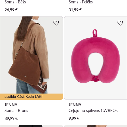
Soma · Bēšs
Soma · Pelēks
26,99
€
31,99
€
papildu -15% Kods: LAST
JENNY
JENNY
Soma · Brūns
Ceļojumu spilvens CWBEO-JNY-001-AW26 Rozā
39,99
€
9,99
€