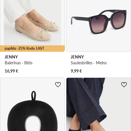
papildu -25% Kods: LAST
JENNY
JENNY
Balerīnas · Bēšs
Saulesbrilles · Melns
16,99
€
9,99
€