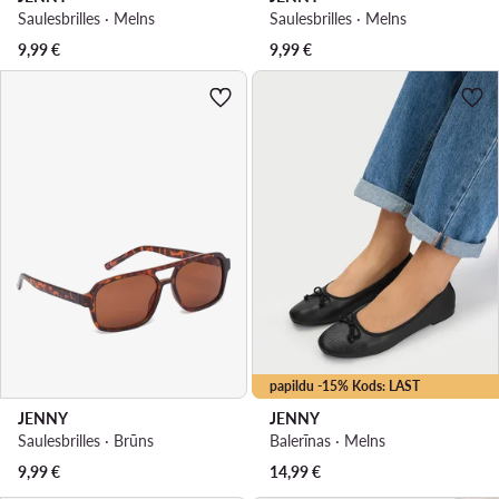
Saulesbrilles · Melns
Saulesbrilles · Melns
9,99
€
9,99
€
papildu -15% Kods: LAST
JENNY
JENNY
Saulesbrilles · Brūns
Balerīnas · Melns
9,99
€
14,99
€