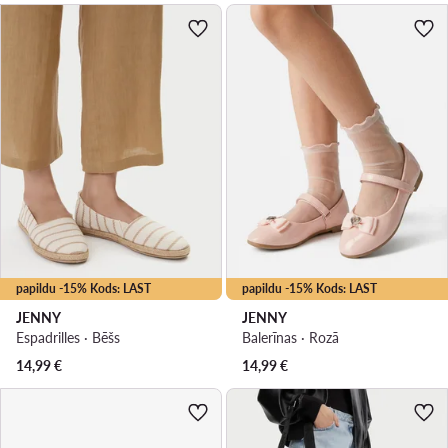
papildu -15% Kods: LAST
papildu -15% Kods: LAST
JENNY
JENNY
Espadrilles · Bēšs
Balerīnas · Rozā
14,99
€
14,99
€