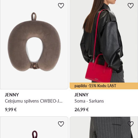
papildu -15% Kods: LAST
JENNY
JENNY
Ceļojumu spilvens CWBEO-JNY-001-AW26 Tumši bēša
Soma · Sarkans
9,99
€
26,99
€