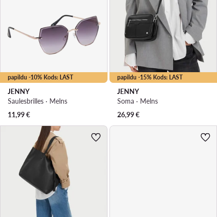
papildu -10% Kods: LAST
papildu -15% Kods: LAST
JENNY
JENNY
Saulesbrilles · Melns
Soma · Melns
11,99
€
26,99
€