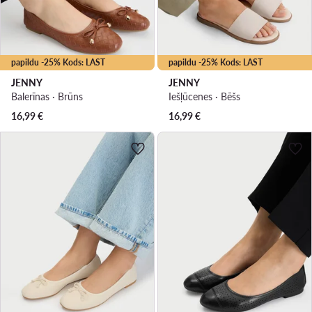
papildu -25% Kods: LAST
papildu -25% Kods: LAST
JENNY
JENNY
Balerīnas · Brūns
Iešļūcenes · Bēšs
16,99
€
16,99
€