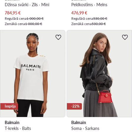
Džinsa svārki · Zils · Mini
Peldkostīms · Melns
Pašreizējā cena
Pašreizējā cena
784,95
€
476,99
€
Regulārā cena
1 000,00 €
Regulārā cena
530,00 €
Zemākā cena
1 000,00 €
Zemākā cena
530,00 €
Iespēja
-22%
Balmain
Balmain
T-krekls · Balts
Soma · Sarkans