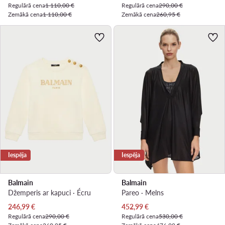
Regulārā cena
1 110,00 €
Regulārā cena
290,00 €
Zemākā cena
1 110,00 €
Zemākā cena
260,95 €
Iespēja
Iespēja
Balmain
Balmain
Džemperis ar kapuci · Écru
Pareo · Melns
Pašreizējā cena
Pašreizējā cena
246,99
€
452,99
€
Regulārā cena
290,00 €
Regulārā cena
530,00 €