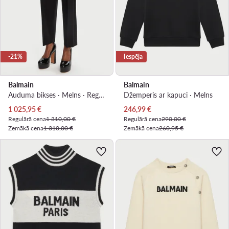
-21%
Iespēja
Balmain
Balmain
Auduma bikses · Melns · Regular Fit
Džemperis ar kapuci · Melns
Pašreizējā cena
Pašreizējā cena
1 025,95
€
246,99
€
Regulārā cena
1 310,00 €
Regulārā cena
290,00 €
Zemākā cena
1 310,00 €
Zemākā cena
260,95 €