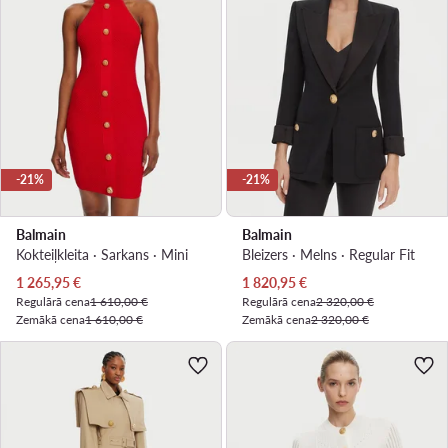
-21%
-21%
Balmain
Balmain
Kokteiļkleita · Sarkans · Mini
Bleizers · Melns · Regular Fit
Pašreizējā cena
Pašreizējā cena
1 265,95
€
1 820,95
€
Regulārā cena
1 610,00 €
Regulārā cena
2 320,00 €
Zemākā cena
1 610,00 €
Zemākā cena
2 320,00 €