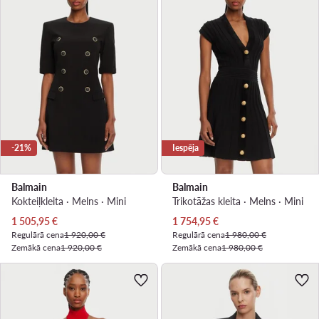
-21%
Iespēja
Balmain
Balmain
Kokteiļkleita · Melns · Mini
Trikotāžas kleita · Melns · Mini
Pašreizējā cena
Pašreizējā cena
1 505,95
€
1 754,95
€
Regulārā cena
1 920,00 €
Regulārā cena
1 980,00 €
Zemākā cena
1 920,00 €
Zemākā cena
1 980,00 €