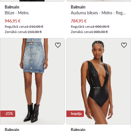
Balmain
Balmain
Blūze · Melns
Auduma bikses · Melns · Regular Fit
Pašreizējā cena
Pašreizējā cena
946,95
€
784,95
€
Regulārā cena
1 210,00 €
Regulārā cena
1 000,00 €
Zemākā cena
1 210,00 €
Zemākā cena
1 000,00 €
-21%
Iespēja
Balmain
Balmain