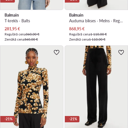
Balmain
Balmain
T-krekls · Balts
Auduma bikses · Melns · Regular Fit
Pašreizējā cena
Pašreizējā cena
281,95
€
868,95
€
Regulārā cena
360,00 €
Regulārā cena
1 110,00 €
Zemākā cena
360,00 €
Zemākā cena
1 110,00 €
-21%
-21%