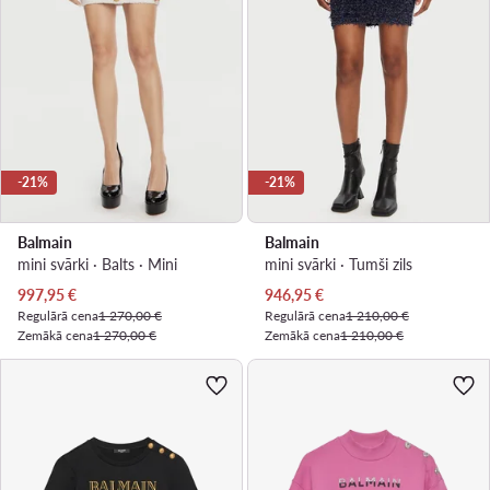
-21%
-21%
Balmain
Balmain
mini svārki · Balts · Mini
mini svārki · Tumši zils
Pašreizējā cena
Pašreizējā cena
997,95
€
946,95
€
Regulārā cena
1 270,00 €
Regulārā cena
1 210,00 €
Zemākā cena
1 270,00 €
Zemākā cena
1 210,00 €