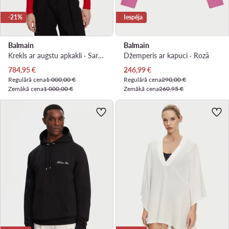
-21%
Iespēja
Balmain
Balmain
Krekls ar augstu apkakli · Sarkans · Slim Fit
Džemperis ar kapuci · Rozā
Pašreizējā cena
Pašreizējā cena
784,95
€
246,99
€
Regulārā cena
1 000,00 €
Regulārā cena
290,00 €
Zemākā cena
1 000,00 €
Zemākā cena
260,95 €