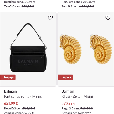
Regulārā cena
179,95 €
Regulārā cena
1 210,00 €
Zemākā cena
159,95 €
Zemākā cena
1 091,99 €
Iespēja
Iespēja
Balmain
Balmain
Pārtīšanas soma · Melns
Klipši · Zelta · Misiņš
Pašreizējā cena
Pašreizējā cena
651,99
€
570,99
€
Regulārā cena
760,00 €
Regulārā cena
710,00 €
Zemākā cena
686,99 €
Zemākā cena
606,99 €