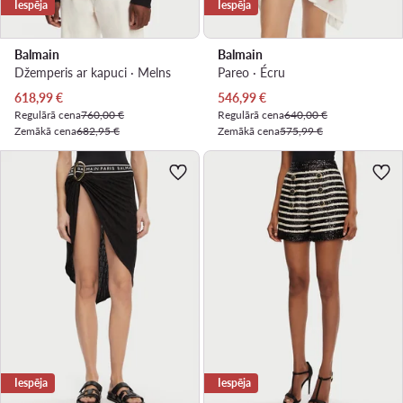
Iespēja
Iespēja
Balmain
Balmain
Džemperis ar kapuci · Melns
Pareo · Écru
Pašreizējā cena
Pašreizējā cena
618,99
€
546,99
€
Regulārā cena
760,00 €
Regulārā cena
640,00 €
Zemākā cena
682,95 €
Zemākā cena
575,99 €
Iespēja
Iespēja