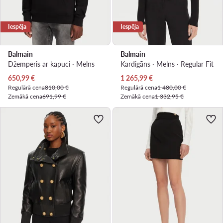
Iespēja
Iespēja
Balmain
Balmain
Džemperis ar kapuci · Melns
Kardigāns · Melns · Regular Fit
Pašreizējā cena
Pašreizējā cena
650,99
€
1 265,99
€
Regulārā cena
810,00 €
Regulārā cena
1 480,00 €
Zemākā cena
691,99 €
Zemākā cena
1 332,95 €