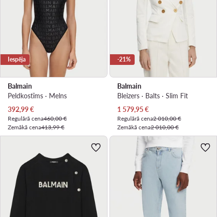
Iespēja
-21%
Balmain
Balmain
Peldkostīms · Melns
Bleizers · Balts · Slim Fit
Pašreizējā cena
Pašreizējā cena
392,99
€
1 579,95
€
Regulārā cena
460,00 €
Regulārā cena
2 010,00 €
Zemākā cena
413,99 €
Zemākā cena
2 010,00 €