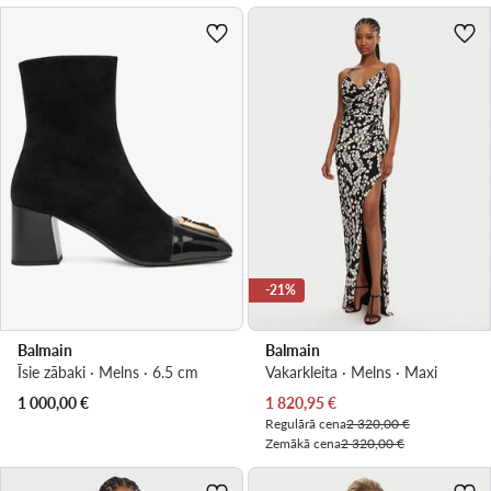
-21%
Balmain
Balmain
Īsie zābaki · Melns · 6.5 cm
Vakarkleita · Melns · Maxi
Pašreizējā cena
1 000,00
€
1 820,95
€
Regulārā cena
2 320,00 €
Zemākā cena
2 320,00 €