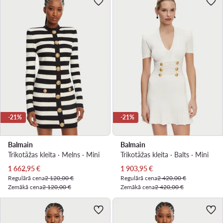
-21%
-21%
Balmain
Balmain
Trikotāžas kleita · Melns · Mini
Trikotāžas kleita · Balts · Mini
Pašreizējā cena
Pašreizējā cena
1 662,95
€
1 903,95
€
Regulārā cena
2 120,00 €
Regulārā cena
2 420,00 €
Zemākā cena
2 120,00 €
Zemākā cena
2 420,00 €