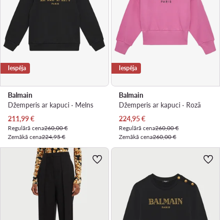
Iespēja
Iespēja
Balmain
Balmain
Džemperis ar kapuci · Melns
Džemperis ar kapuci · Rozā
Pašreizējā cena
Pašreizējā cena
211,99
€
224,95
€
Regulārā cena
260,00 €
Regulārā cena
260,00 €
Zemākā cena
224,95 €
Zemākā cena
260,00 €