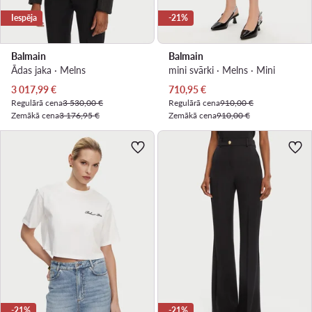
Iespēja
-21%
Balmain
Balmain
Ādas jaka · Melns
mini svārki · Melns · Mini
Pašreizējā cena
Pašreizējā cena
3 017,99
€
710,95
€
Regulārā cena
3 530,00 €
Regulārā cena
910,00 €
Zemākā cena
3 176,95 €
Zemākā cena
910,00 €
-21%
-21%