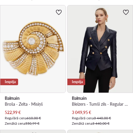
Iespēja
Iespēja
Balmain
Balmain
Broša · Zelta · Misiņš
Bleizers · Tumši zils · Regular Fit
Pašreizējā cena
Pašreizējā cena
522,99
€
3 049,95
€
Regulārā cena
610,00 €
Regulārā cena
3 440,00 €
Zemākā cena
550,99 €
Zemākā cena
3 440,00 €