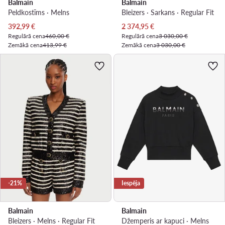
Balmain
Balmain
Peldkostīms · Melns
Bleizers · Sarkans · Regular Fit
Pašreizējā cena
Pašreizējā cena
392,99
€
2 374,95
€
Regulārā cena
460,00 €
Regulārā cena
3 030,00 €
Zemākā cena
413,99 €
Zemākā cena
3 030,00 €
-21%
Iespēja
Balmain
Balmain
Bleizers · Melns · Regular Fit
Džemperis ar kapuci · Melns