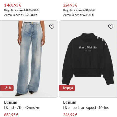
Pašreizējā cena
Pašreizējā cena
1 468,95
€
224,95
€
Regulārā cena
1 870,00 €
Regulārā cena
260,00 €
Zemākā cena
1 870,00 €
Zemākā cena
260,00 €
-21%
Iespēja
Balmain
Balmain
Džinsi · Zils · Oversize
Džemperis ar kapuci · Melns
Pašreizējā cena
Pašreizējā cena
868,95
€
246,99
€