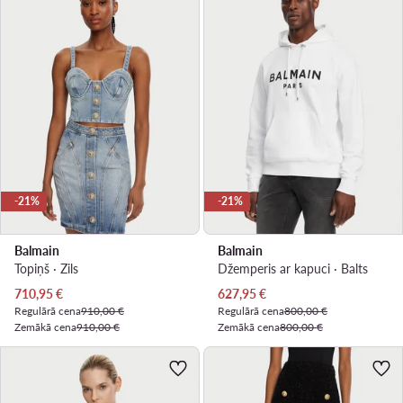
-21%
-21%
Balmain
Balmain
Topiņš · Zils
Džemperis ar kapuci · Balts
Pašreizējā cena
Pašreizējā cena
710,95
€
627,95
€
Regulārā cena
910,00 €
Regulārā cena
800,00 €
Zemākā cena
910,00 €
Zemākā cena
800,00 €