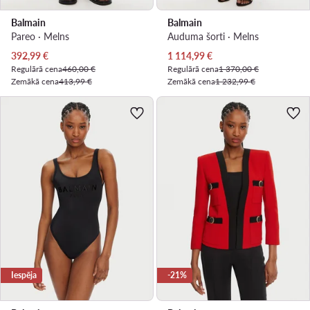
Balmain
Balmain
Pareo · Melns
Auduma šorti · Melns
Pašreizējā cena
Pašreizējā cena
392,99
€
1 114,99
€
Regulārā cena
460,00 €
Regulārā cena
1 370,00 €
Zemākā cena
413,99 €
Zemākā cena
1 232,99 €
Iespēja
-21%