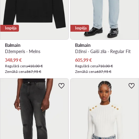
Iespēja
Iespēja
Balmain
Balmain
Džemperis · Melns
Džinsi · Gaiši zila · Regular Fit
Pašreizējā cena
Pašreizējā cena
348,99
€
605,99
€
Regulārā cena
410,00 €
Regulārā cena
710,00 €
Zemākā cena
367,95 €
Zemākā cena
637,95 €