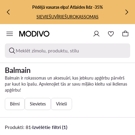
PĀRIET UZ GALVENO SATURU
PĀRIET UZ MEKLĒŠANU
Pēdējā vasaras elpa! Atlaides līdz -35%
SIEVIEŠU
VĪRIEŠU
ROKASSOMAS
Meklēt zīmolu, produktu, stilu
Balmain
Balmain ir rokassomas un aksesuāri, kas jebkuru apģērbu pārvērš
par kaut ko īpašu. Apvienojiet tās ar savu mīļāko kleitu vai ikdienas
apģērbu!
Bērni
Sievietes
Vīrieši
Produkti: 81
·
Izvēlētie filtri (1)