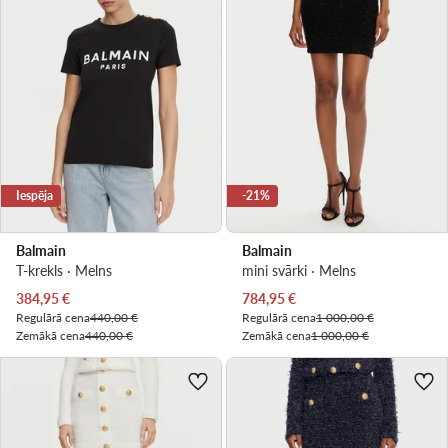
Iespēja
-21%
Balmain
Balmain
T-krekls · Melns
mini svārki · Melns
Pašreizējā cena
Pašreizējā cena
384,95
€
784,95
€
Regulārā cena
440,00 €
Regulārā cena
1 000,00 €
Zemākā cena
440,00 €
Zemākā cena
1 000,00 €