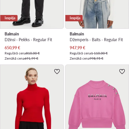
Iespēja
Iespēja
Balmain
Balmain
Džinsi · Pelēks · Regular Fit
Džemperis · Balts · Regular Fit
Pašreizējā cena
Pašreizējā cena
650,99
€
947,99
€
Regulārā cena
810,00 €
Regulārā cena
1 110,00 €
Zemākā cena
691,99 €
Zemākā cena
998,95 €