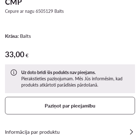
CMP
Cepure ar nagu 6505129 Balts
Krāsa:
Balts
33,00
33,00 €
€
Uz doto brīdi šis podukts nav pieejams.
Pierakstieties paziņojumam. Mēs Jūs informēsim, kad
produkts atkārtoti parādīsies pārdošanā.
Paziņot par pieejamību
Informācija par produktu