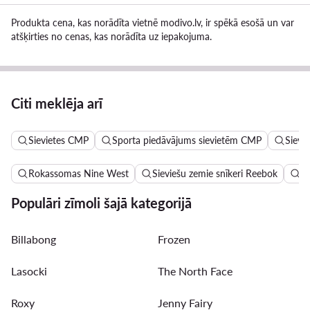
Produkta cena, kas norādīta vietnē modivo.lv, ir spēkā esošā un var
atšķirties no cenas, kas norādīta uz iepakojuma.
Citi meklēja arī
Sievietes CMP
Sporta piedāvājums sievietēm CMP
Sievi
Rokassomas Nine West
Sieviešu zemie snīkeri Reebok
Va
Populāri zīmoli šajā kategorijā
Billabong
Frozen
Lasocki
The North Face
Roxy
Jenny Fairy