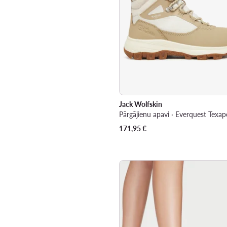
Jack Wolfskin
171,95
€