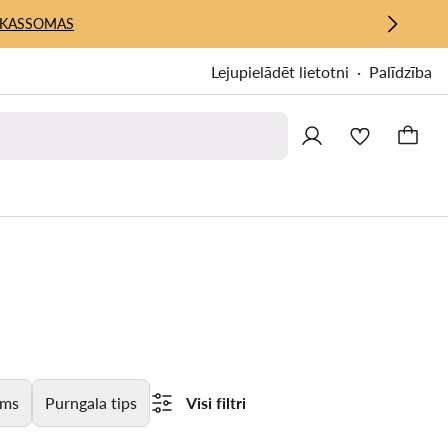
KASSOMAS
Lejupielādēt lietotni
Palīdzība
ums
Purngala tips
Visi filtri