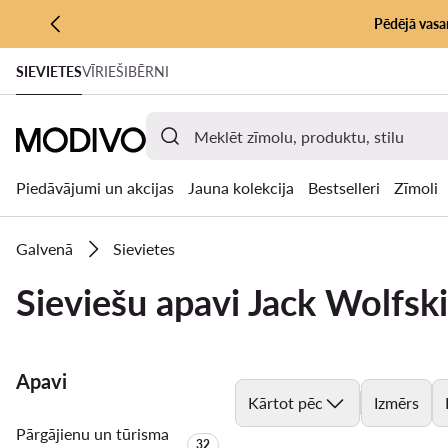
Pēdējā vasar
PĀRIET UZ GALVENO SATURU
SIEVIETES
VĪRIEŠI
BĒRNI
PĀRIET UZ MEKLĒŠANU
Piedāvājumi un akcijas
Jauna kolekcija
Bestselleri
Zīmoli
Galvenā
Sievietes
Sieviešu apavi Jack Wolfsk
Apavi
Kārtot pēc
Izmērs
Pārgājienu un tūrisma
Produktu skaits:
32