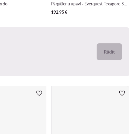
Bordo
Pārgājienu apavi · Everquest Texapore Snow High 4053601 · Tumši zils
192,95
€
Rādīt