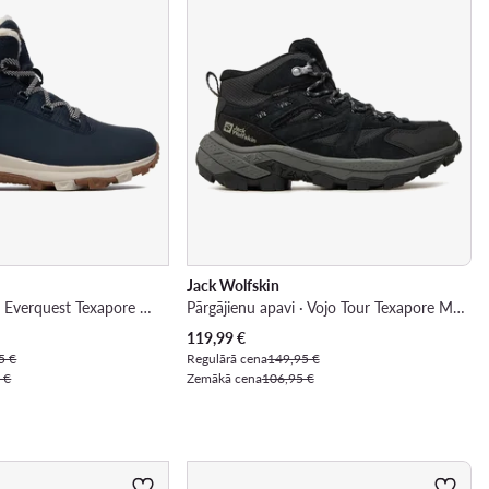
Jack Wolfskin
Pārgājienu apavi · Everquest Texapore Mid W 4053581 1171 080 · Tumši zils
Pārgājienu apavi · Vojo Tour Texapore Mid W A62071 · Pelēks
Pašreizējā cena
119,99
€
5 €
Regulārā cena
149,95 €
 €
Zemākā cena
106,95 €