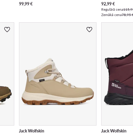
Pašreizējā cena
99,99
€
92,99
€
Regulārā cena
115,9
Zemākā cena
78,95 
Jack Wolfskin
Jack Wolfskin