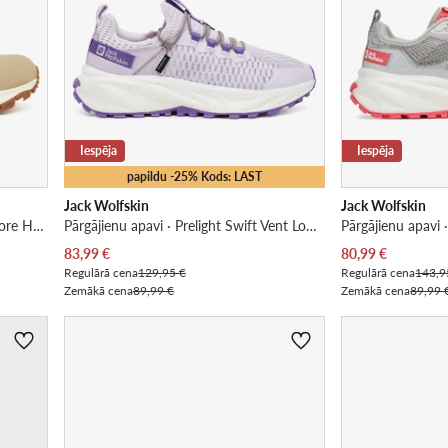
Iespēja
Iespēja
papildu -25% Kods: LAST
Jack Wolfskin
Jack Wolfskin
Pārgājienu apavi · Everquest Texapore High 4053591 · Bēšs
Pārgājienu apavi · Prelight Swift Vent Low A64085 · Violets
Pašreizējā cena
Pašreizējā cena
83,99
€
80,99
€
Regulārā cena
129,95 €
Regulārā cena
143,9
Zemākā cena
89,99 €
Zemākā cena
89,99 