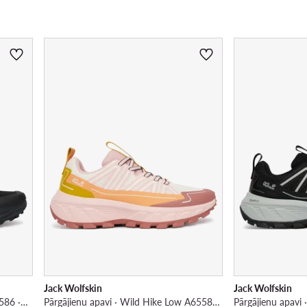
Jack Wolfskin
Jack Wolfskin
Pārgājienu apavi · Ps Trail Low A65586 · Melns
Pārgājienu apavi · Wild Hike Low A65582 · Rozā