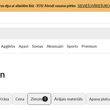
as elpa ar atlaidēm līdz -35%! Atrodi vasaras pērles
SIEVIEŠU
VĪRIEŠU
RO
Apģērbs
Apavi
Somas
Aksesuāri
Sports
Premium
in
Krāsa
Cena
Zīmols
Ārējais materiāls
Apava plat
1