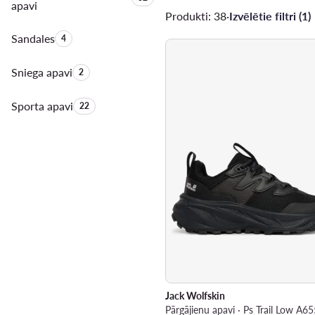
apavi
Produkti: 38
·
Izvēlētie filtri (1)
Sandales
Produktu skaits:
4
Sniega apavi
Produktu skaits:
2
Sporta apavi
Produktu skaits:
22
Jack Wolfskin