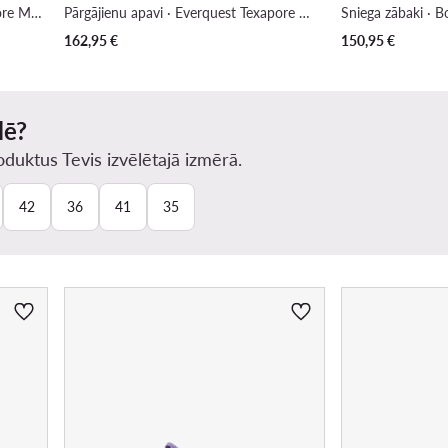
Pārgājienu apavi · Vojo Tour Texapore Mid W A62071 · Brūns
Pārgājienu apavi · Everquest Texapore Mid 4053581 · Bēšs
Sniega zābaki · 
162,95
€
150,95
€
lē?
duktus Tevis izvēlētajā izmērā.
42
36
41
35