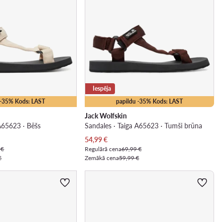
Iespēja
 -35% Kods: LAST
papildu -35% Kods: LAST
Jack Wolfskin
 A65623 · Bēšs
Sandales · Taiga A65623 · Tumši brūna
Pašreizējā cena
54,99
€
 €
Regulārā cena
69,99 €
€
Zemākā cena
59,99 €