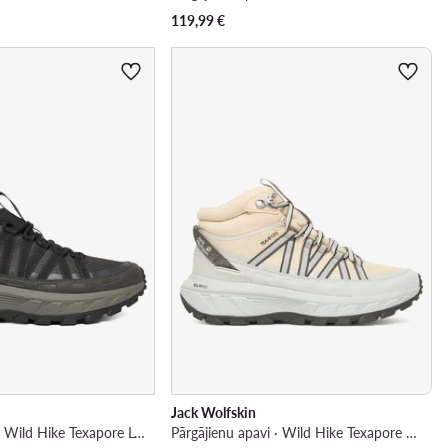
119,99
€
Jack Wolfskin
Pārgājienu apavi · Wild Hike Texapore Low M A65581 6156 · Melns
Pārgājienu apavi · Wild Hike Texapore Mid A65580 · Écru