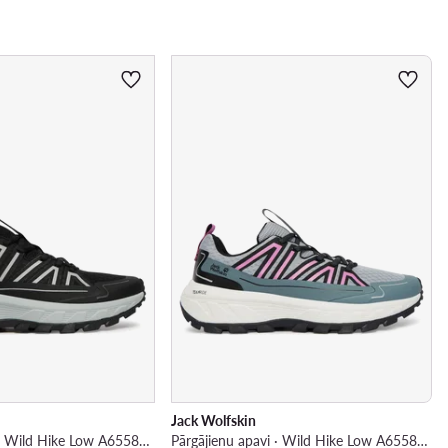
Jack Wolfskin
Pārgājienu apavi · Wild Hike Low A65582 · Melns
Pārgājienu apavi · Wild Hike Low A65582 · Pelēks