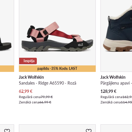
Iespēja
papildu -35% Kods: LAST
Jack Wolfskin
Jack Wolfskin
Sandales · Ridge A65590 · Rozā
Pašreizējā cena
Pašreizējā cena
62,99
€
128,99
€
Regulārā cena
79,99 €
Regulārā cena
162,9
Zemākā cena
66,99 €
Zemākā cena
114,95