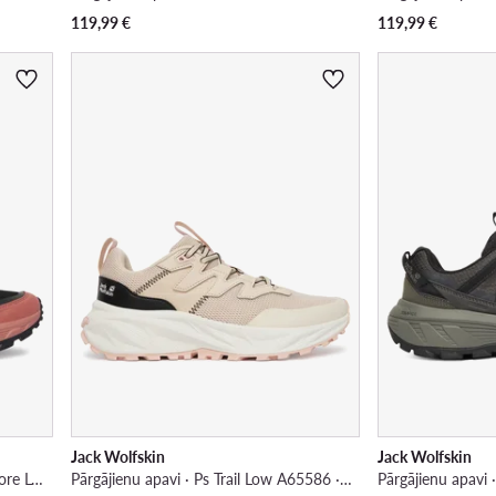
119,99
€
119,99
€
Jack Wolfskin
Jack Wolfskin
Pārgājienu apavi · Wild Hike Texapore Low A65581 · Melns
Pārgājienu apavi · Ps Trail Low A65586 · Bēšs