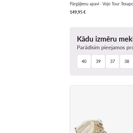
149,95
€
Kādu izmēru mek
Parādīsim pieejamos pro
40
39
37
38