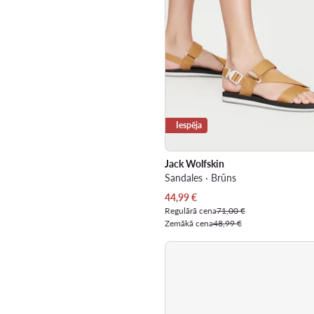
Iespēja
Jack Wolfskin
Sandales · Brūns
Pašreizējā cena
44,99
€
Regulārā cena
71,00 €
Zemākā cena
48,99 €