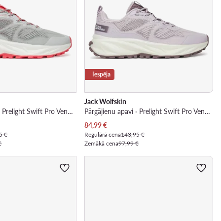
Iespēja
Jack Wolfskin
Pārgājienu apavi · Prelight Swift Pro Vent Low A64086 · Koraļļu
Pārgājienu apavi · Prelight Swift Pro Vent Low A64086 · Violets
Pašreizējā cena
84,99
€
5 €
Regulārā cena
143,95 €
€
Zemākā cena
97,99 €