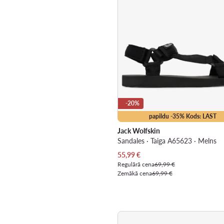
-20%
papildu -35% Kods: LAST
Jack Wolfskin
Sandales · Taiga A65623 · Melns
Pašreizējā cena
55,99
€
Regulārā cena
69,99 €
Zemākā cena
69,99 €