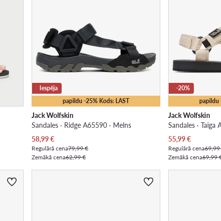
Iespēja
-20%
papildu -25% Kods: LAST
papildu
Jack Wolfskin
Jack Wolfskin
Sandales · Ridge A65590 · Melns
Sandales · Taiga
Pašreizējā cena
Pašreizējā cena
58,99
€
55,99
€
Regulārā cena
79,99 €
Regulārā cena
69,99
Zemākā cena
62,99 €
Zemākā cena
69,99 