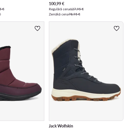
Pašreizējā cena
100,99
€
5 €
Regulārā cena
127,95 €
€
Zemākā cena
78,95 €
Jack Wolfskin