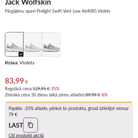
Jack Wolfskin
Pārgājienu apavi Prelight Swift Vent Low A64085 Violets
Krāsa:
Violets
83,99
Pašreizējā cena 83,99 €
€
Regulārā cena:
129,95 €
-35%
Zemākā cena 30 dienu laikā pirms atlaides:
89,99 €
-6%
Papildu -25% atlaide, pērkot šo produktu, grozā iztērējot vismaz
79 €
LAST
Citi produkti akcijā