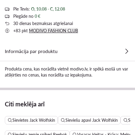
Pie Tevis:
O, 10.08 - C, 12.08
Piegāde no
0 €
30 dienas bezmaksas atgriešanai
+83 pkt
MODIVO FASHION CLUB
Informācija par produktu
Produkta cena, kas norādīta vietnē modivo.lv, ir spēkā esošā un var
atšķirties no cenas, kas norādīta uz iepakojuma.
Citi meklēja arī
Sievietes Jack Wolfskin
Sieviešu apavi Jack Wolfskin
Sie
Sieviešu zemie snīkeri Reebok
Vasaras kleitas - Krāsa: Melns