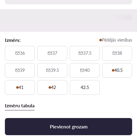
Izmērs:
Pēdējās vienības
36
37
37.5
38
39
39.5
40
40.5
41
42
42.5
Izmēru tabula
Pievienot grozam