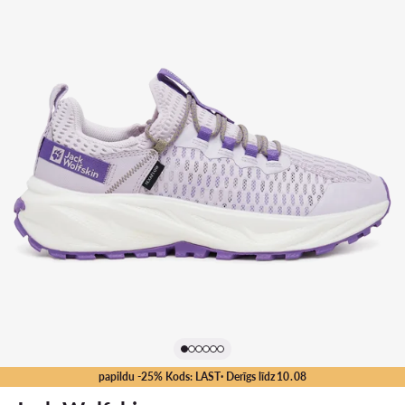
papildu -25% Kods: LAST
· Derīgs līdz
10
.
08