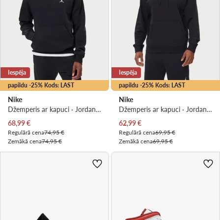
Iespēja
Iespēja
papildu -25% Kods: LAST
papildu -25% Kods: LAST
Nike
Nike
Džemperis ar kapuci · Jordan · Melns
Džemperis ar kapuci · Jordan · Melns
Pašreizējā cena
Pašreizējā cena
68,99
€
62,99
€
Regulārā cena
74,95 €
Regulārā cena
69,95 €
Zemākā cena
74,95 €
Zemākā cena
69,95 €