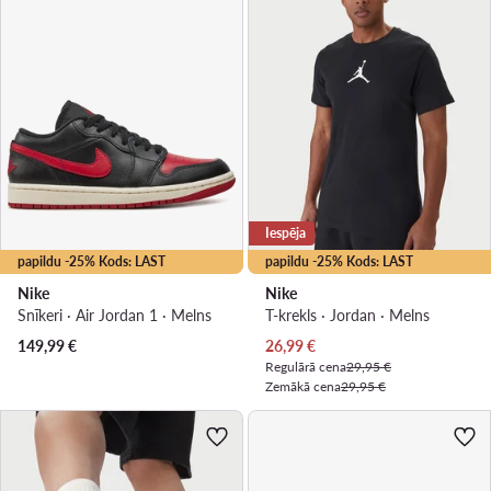
Iespēja
papildu -25% Kods: LAST
papildu -25% Kods: LAST
Nike
Nike
Snīkeri · Air Jordan 1 · Melns
T-krekls · Jordan · Melns
Pašreizējā cena
149,99
€
26,99
€
Regulārā cena
29,95 €
Zemākā cena
29,95 €