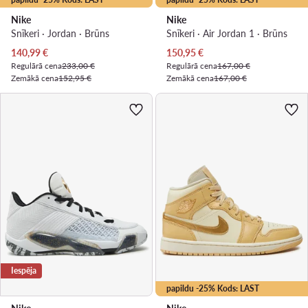
Nike
Nike
Snīkeri · Jordan · Brūns
Snīkeri · Air Jordan 1 · Brūns
Pašreizējā cena
Pašreizējā cena
140,99
€
150,95
€
Regulārā cena
233,00 €
Regulārā cena
167,00 €
Zemākā cena
152,95 €
Zemākā cena
167,00 €
Iespēja
papildu -25% Kods: LAST