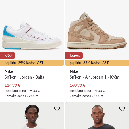
-35%
Iespēja
papildu -25% Kods: LAST
papildu -35% Kods: LAST
Nike
Nike
Snīkeri · Jordan · Balts
Snīkeri · Air Jordan 1 · Krēmkrāsas
Pašreizējā cena
Pašreizējā cena
114,99
€
160,99
€
Regulārā cena
179,00 €
Regulārā cena
174,00 €
Zemākā cena
179,00 €
Zemākā cena
174,00 €