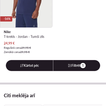
-16%
Nike
T-krekls · Jordan · Tumši zils
Pašreizējā cena
24,99
€
Regulārā cena
29,95 €
Zemākā cena
29,95 €
Kārtot pēc
Filtrēt
1
Citi meklēja arī