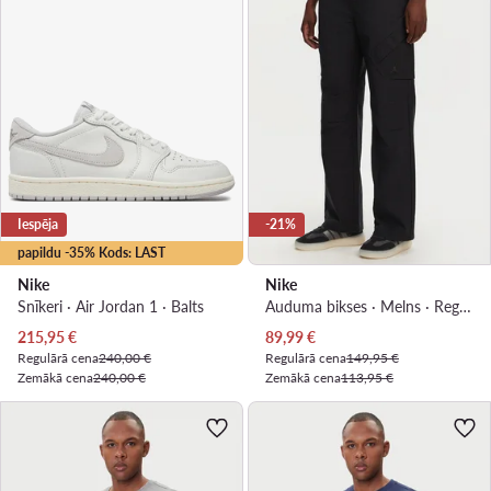
Iespēja
-21%
papildu -35% Kods: LAST
Nike
Nike
Snīkeri · Air Jordan 1 · Balts
Auduma bikses · Melns · Regular Fit
Pašreizējā cena
Pašreizējā cena
215,95
€
89,99
€
Regulārā cena
240,00 €
Regulārā cena
149,95 €
Zemākā cena
240,00 €
Zemākā cena
113,95 €