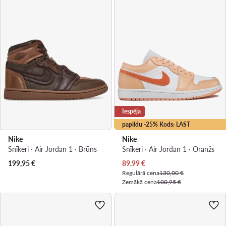
Iespēja
papildu -25% Kods: LAST
Nike
Nike
Snīkeri · Air Jordan 1 · Brūns
Snīkeri · Air Jordan 1 · Oranžs
Pašreizējā cena
199,95
€
89,99
€
Regulārā cena
130,00 €
Zemākā cena
100,95 €