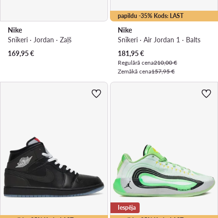
papildu -35% Kods: LAST
Nike
Nike
Snīkeri · Jordan · Zaļš
Snīkeri · Air Jordan 1 · Balts
Pašreizējā cena
169,95
€
181,95
€
Regulārā cena
210,00 €
Zemākā cena
157,95 €
Iespēja