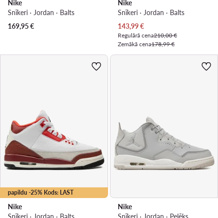
Nike
Nike
Snīkeri · Jordan · Balts
Snīkeri · Jordan · Balts
Pašreizējā cena
169,95
€
143,99
€
Regulārā cena
210,00 €
Zemākā cena
178,99 €
papildu -25% Kods: LAST
Nike
Nike
Snīkeri · Jordan · Balts
Snīkeri · Jordan · Pelēks