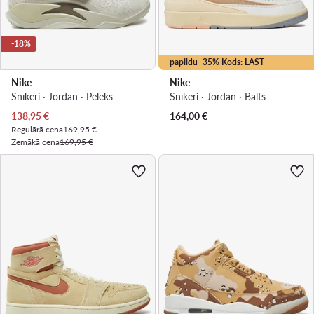
-18%
papildu -35% Kods: LAST
Nike
Nike
Snīkeri · Jordan · Pelēks
Snīkeri · Jordan · Balts
Pašreizējā cena
138,95
€
164,00
€
Regulārā cena
169,95 €
Zemākā cena
169,95 €