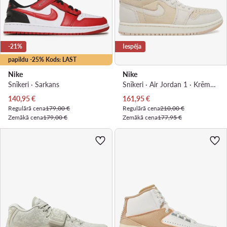
-21%
Iespēja
papildu -25% Kods: LAST
Nike
Nike
Snīkeri · Sarkans
Snīkeri · Air Jordan 1 · Krēmkrāsas
Pašreizējā cena
Pašreizējā cena
140,95
€
161,95
€
Regulārā cena
179,00 €
Regulārā cena
210,00 €
Zemākā cena
179,00 €
Zemākā cena
177,95 €