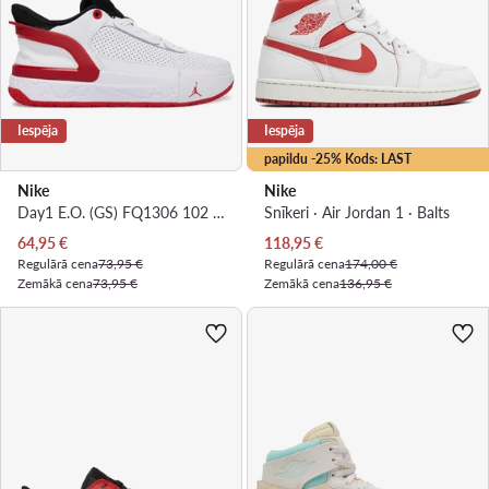
Iespēja
Iespēja
papildu -25% Kods: LAST
Nike
Nike
Day1 E.O. (GS) FQ1306 102 · Basketbola apavi
Snīkeri · Air Jordan 1 · Balts
Pašreizējā cena
Pašreizējā cena
64,95
€
118,95
€
Regulārā cena
73,95 €
Regulārā cena
174,00 €
Zemākā cena
73,95 €
Zemākā cena
136,95 €