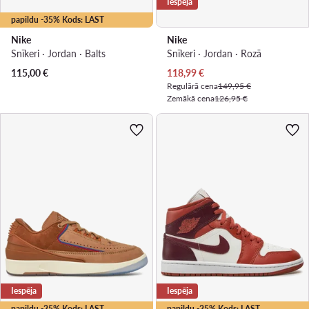
Iespēja
papildu -35% Kods: LAST
Nike
Nike
Snīkeri · Jordan · Balts
Snīkeri · Jordan · Rozā
Pašreizējā cena
115,00
€
118,99
€
Regulārā cena
149,95 €
Zemākā cena
126,95 €
Iespēja
Iespēja
papildu -25% Kods: LAST
papildu -25% Kods: LAST