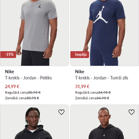
-19%
Iespēja
Nike
Nike
T-krekls · Jordan · Pelēks
T-krekls · Jordan · Tumši zils
Pašreizējā cena
Pašreizējā cena
24,99
€
31,99
€
Regulārā cena
30,95 €
Regulārā cena
34,95 €
Zemākā cena
30,95 €
Zemākā cena
34,95 €