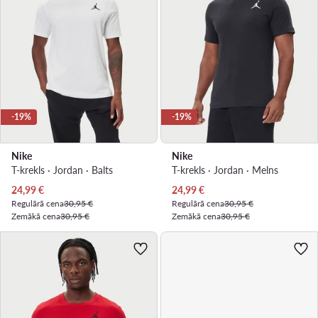
-19%
-19%
Nike
Nike
T-krekls · Jordan · Balts
T-krekls · Jordan · Melns
Pašreizējā cena
Pašreizējā cena
24,99
€
24,99
€
Regulārā cena
30,95 €
Regulārā cena
30,95 €
Zemākā cena
30,95 €
Zemākā cena
30,95 €