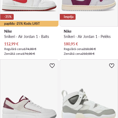
-35%
Iespēja
papildu -25% Kods: LAST
Nike
Nike
Snīkeri · Air Jordan 1 · Balts
Snīkeri · Air Jordan 1 · Pelēks
Pašreizējā cena
Pašreizējā cena
112,99
€
180,95
€
Regulārā cena
174,00 €
Regulārā cena
210,00 €
Zemākā cena
174,00 €
Zemākā cena
210,00 €