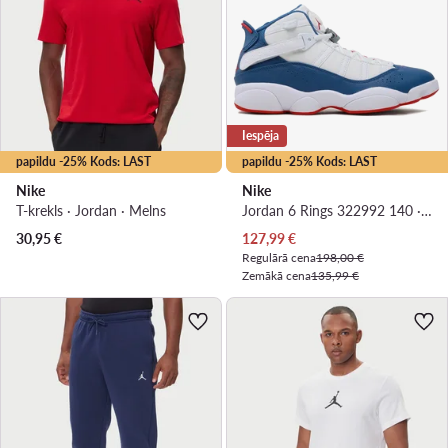
Iespēja
papildu -25% Kods: LAST
papildu -25% Kods: LAST
Nike
Nike
T-krekls · Jordan · Melns
Jordan 6 Rings 322992 140 · Basketbola apavi
Pašreizējā cena
30,95
€
127,99
€
Regulārā cena
198,00 €
Zemākā cena
135,99 €