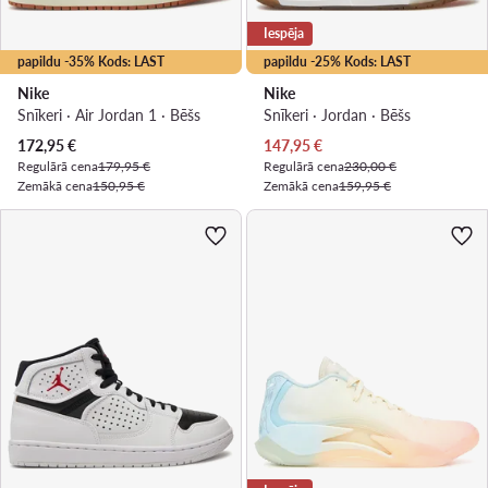
Iespēja
papildu -35% Kods: LAST
papildu -25% Kods: LAST
Nike
Nike
Snīkeri · Air Jordan 1 · Bēšs
Snīkeri · Jordan · Bēšs
Pašreizējā cena
Pašreizējā cena
172,95
€
147,95
€
Regulārā cena
179,95 €
Regulārā cena
230,00 €
Zemākā cena
150,95 €
Zemākā cena
159,95 €