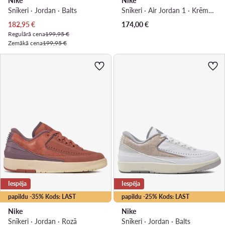
Nike
Nike
Snīkeri · Jordan · Balts
Snīkeri · Air Jordan 1 · Krēmkrāsas
Pašreizējā cena
182,95
€
174,00
€
Regulārā cena
199,95 €
Zemākā cena
199,95 €
Iespēja
Iespēja
papildu -35% Kods: LAST
papildu -25% Kods: LAST
Nike
Nike
Snīkeri · Jordan · Rozā
Snīkeri · Jordan · Balts