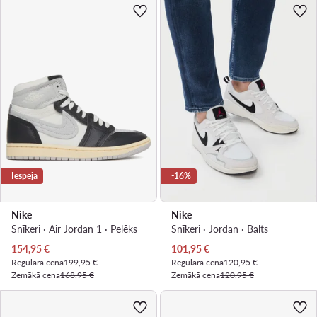
Iespēja
-16%
Nike
Nike
Snīkeri · Air Jordan 1 · Pelēks
Snīkeri · Jordan · Balts
Pašreizējā cena
Pašreizējā cena
154,95
€
101,95
€
Regulārā cena
199,95 €
Regulārā cena
120,95 €
Zemākā cena
168,95 €
Zemākā cena
120,95 €