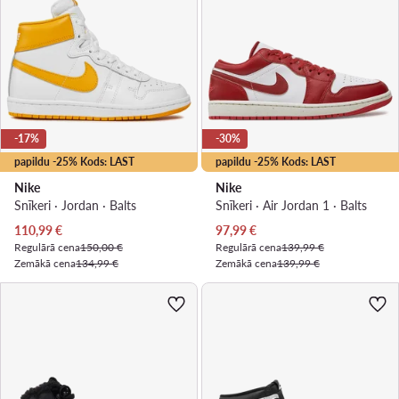
-17%
-30%
papildu -25% Kods: LAST
papildu -25% Kods: LAST
Nike
Nike
Snīkeri · Jordan · Balts
Snīkeri · Air Jordan 1 · Balts
Pašreizējā cena
Pašreizējā cena
110,99
€
97,99
€
Regulārā cena
150,00 €
Regulārā cena
139,99 €
Zemākā cena
134,99 €
Zemākā cena
139,99 €