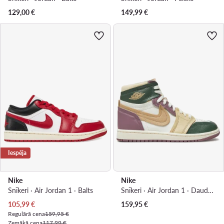
129,00
€
149,99
€
Iespēja
Nike
Nike
Snīkeri · Air Jordan 1 · Balts
Snīkeri · Air Jordan 1 · Daudzkrāsains
Pašreizējā cena
105,99
€
159,95
€
Regulārā cena
159,95 €
Zemākā cena
117,99 €