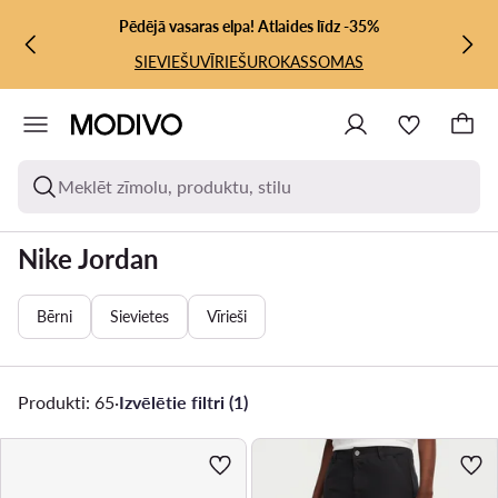
PĀRIET UZ GALVENO SATURU
PĀRIET UZ MEKLĒŠANU
Pēdējā vasaras elpa! Atlaides līdz -35%
SIEVIEŠU
VĪRIEŠU
ROKASSOMAS
Meklēt zīmolu, produktu, stilu
Nike Jordan
Bērni
Sievietes
Vīrieši
Produkti: 65
·
Izvēlētie filtri (1)