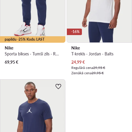
-16%
papildu -25% Kods: LAST
Nike
Nike
Sporta bikses · Tumši zils · Regular Fit
T-krekls · Jordan · Balts
Pašreizējā cena
69,95
€
24,99
€
Regulārā cena
29,95 €
Zemākā cena
29,95 €