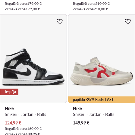
Regulārā cena
179,00 €
Regulārā cena
210,00 €
Zemākā cena
179,00 €
Zemākā cena
210,00 €
Iespēja
papildu -25% Kods: LAST
Nike
Nike
Snīkeri · Jordan · Balts
Snīkeri · Jordan · Balts
Pašreizējā cena
124,99
€
149,99
€
Regulārā cena
160,00 €
Zemākā cena
138,95 €