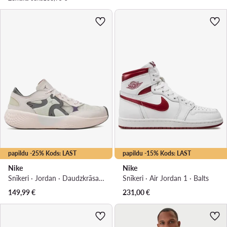
papildu -25% Kods: LAST
papildu -15% Kods: LAST
Nike
Nike
Snīkeri · Jordan · Daudzkrāsains
Snīkeri · Air Jordan 1 · Balts
149,99
€
231,00
€