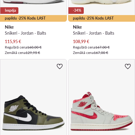
Iespēja
-34%
papildu -25% Kods: LAST
papildu -25% Kods: LAST
Nike
Nike
Snīkeri · Jordan · Balts
Snīkeri · Jordan · Balts
Pašreizējā cena
Pašreizējā cena
115,95
€
108,99
€
Regulārā cena
160,00 €
Regulārā cena
167,00 €
Zemākā cena
129,95 €
Zemākā cena
167,00 €