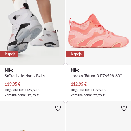
Iespēja
Iespēja
Nike
Nike
Snīkeri · Jordan · Balts
Jordan Tatum 3 FZ6598 600 · Basketbola apavi
Pašreizējā cena
Pašreizējā cena
119,95
€
112,95
€
Regulārā cena
139,95 €
Regulārā cena
129,95 €
Zemākā cena
139,95 €
Zemākā cena
129,95 €