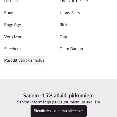
Lasocki
The North Face
Roxy
Jenny Fairy
Rage Age
Rieker
Vero Moda
Gap
Skechers
Clara Barson
Parādīt vairāk zīmolus
Saņem -15% atlaidi pirkumiem
Saņem informāciju par jaunumiem un akcijām
Pieraksties Jaunumu biļetenam