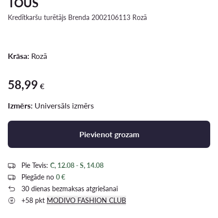
TOUS
Kredītkaršu turētājs Brenda 2002106113 Rozā
Krāsa:
Rozā
58,99
58,99 €
€
Izmērs:
Universāls izmērs
Pievienot grozam
Pie Tevis:
C, 12.08 - S, 14.08
Piegāde no
0 €
30 dienas bezmaksas atgriešanai
+58 pkt
MODIVO FASHION CLUB