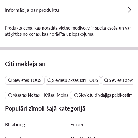
Informācija par produktu
Produkta cena, kas norādīta vietnē modivo.lv, ir spēkā esošā un var
atšķirties no cenas, kas norādīta uz iepakojuma.
Citi meklēja arī
Sievietes TOUS
Sieviešu aksesuāri TOUS
Sieviešu apval
Vasaras kleitas - Krāsa: Melns
Sieviešu divdaļīgs peldkostīms 
Populāri zīmoli šajā kategorijā
Billabong
Frozen