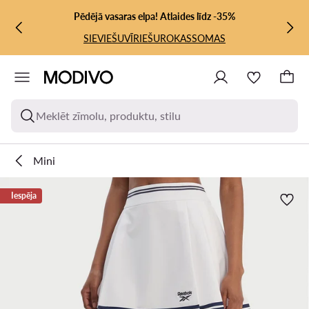
PĀRIET UZ GALVENO SATURU
PĀRIET UZ MEKLĒŠANU
Pēdējā vasaras elpa! Atlaides līdz -35%
SIEVIEŠU
VĪRIEŠU
ROKASSOMAS
Meklēt zīmolu, produktu, stilu
Mini
Iespēja