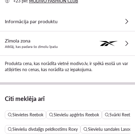
+23 pkt
MODIVO FASHION CLUB
Informācija par produktu
Zīmola zona
Atklāj, kas padara šo zīmolu īpašu
Produkta cena, kas norādīta vietnē modivo.lv, ir spēkā esošā un var
atšķirties no cenas, kas norādīta uz iepakojuma.
Citi meklēja arī
Sievietes Reebok
Sieviešu apģērbs Reebok
Svārki Reebo
Sieviešu divdaļīgs peldkostīms Roxy
Sieviešu sandales Lasocki