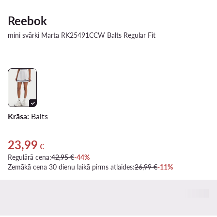
Reebok
mini svārki Marta RK25491CCW Balts Regular Fit
Krāsa:
Balts
23,99
Pašreizējā cena 23,99 €
€
Regulārā cena:
42,95 €
-44%
Zemākā cena 30 dienu laikā pirms atlaides:
26,99 €
-11%