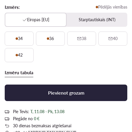
Izmērs:
Pēdējās vienības
Eiropas [EU]
Starptautiskais (INT)
34
36
38
40
42
Izmēru tabula
Pievienot grozam
Pie Tevis:
T, 11.08 - Pk, 13.08
Piegāde no
0 €
30 dienas bezmaksas atgriešanai