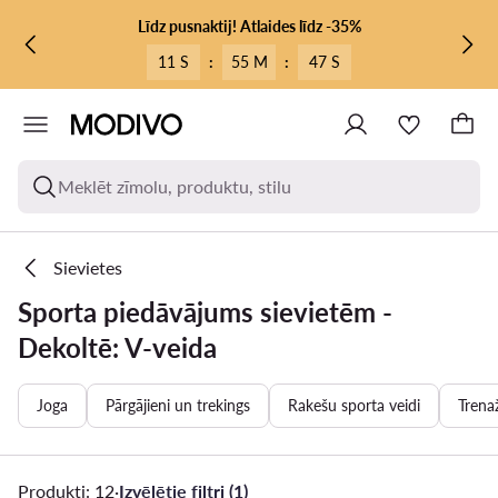
PĀRIET UZ GALVENO SATURU
PĀRIET UZ MEKLĒŠANU
Līdz pusnaktij! Atlaides līdz -35%
11 S
:
55 M
:
46 S
Meklēt zīmolu, produktu, stilu
Sievietes
Sporta piedāvājums sievietēm -
Dekoltē: V-veida
Joga
Pārgājieni un trekings
Rakešu sporta veidi
Trenaž
Produkti: 12
·
Izvēlētie filtri (1)