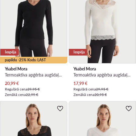
Iespēja
Iespēja
papildu -25% Kods: LAST
Ysabel Mora
Ysabel Mora
Termoaktīva apģērba augšdaļa · Melns
Termoaktīva apģērba augšdaļa · Balts
Pašreizējā cena
Pašreizējā cena
20,99
€
17,99
€
Regulārā cena
29,95 €
Regulārā cena
29,95 €
Zemākā cena
22,99 €
Zemākā cena
20,95 €