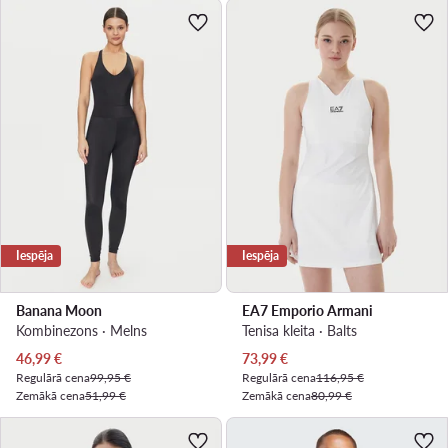
Iespēja
Iespēja
Banana Moon
EA7 Emporio Armani
Kombinezons · Melns
Tenisa kleita · Balts
Pašreizējā cena
Pašreizējā cena
46,99
€
73,99
€
Regulārā cena
99,95 €
Regulārā cena
116,95 €
Zemākā cena
51,99 €
Zemākā cena
80,99 €