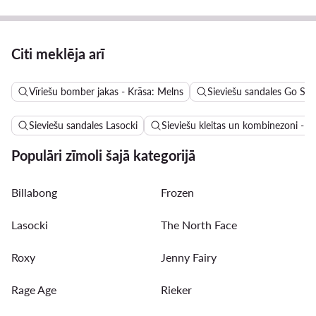
Citi meklēja arī
Vīriešu bomber jakas - Krāsa: Melns
Sieviešu sandales Go Sof
Sieviešu sandales Lasocki
Sieviešu kleitas un kombinezoni - A
Populāri zīmoli šajā kategorijā
Billabong
Frozen
Lasocki
The North Face
Roxy
Jenny Fairy
Rage Age
Rieker