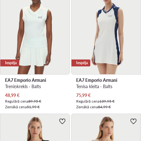
Iespēja
Iespēja
EA7 Emporio Armani
EA7 Emporio Armani
Treniņkrekls · Balts
Tenisa kleita · Balts
Pašreizējā cena
Pašreizējā cena
48,99
€
75,99
€
Regulārā cena
89,95 €
Regulārā cena
139,95 €
Zemākā cena
51,99 €
Zemākā cena
84,99 €