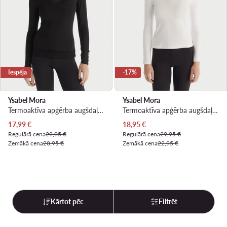
Iespēja
-17%
Ysabel Mora
Ysabel Mora
Termoaktīva apģērba augšdaļa · Melns
Termoaktīva apģērba augšdaļa · Balts
Pašreizējā cena
Pašreizējā cena
17,99
€
18,95
€
Regulārā cena
29,95 €
Regulārā cena
29,95 €
Zemākā cena
20,95 €
Zemākā cena
22,95 €
Kārtot pēc
Filtrēt