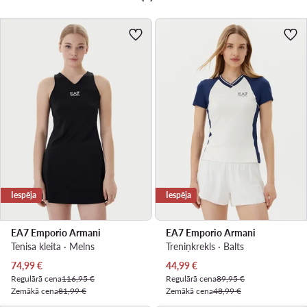
Iespēja
Iespēja
EA7 Emporio Armani
EA7 Emporio Armani
Tenisa kleita · Melns
Treniņkrekls · Balts
Pašreizējā cena
Pašreizējā cena
74,99
€
44,99
€
Regulārā cena
116,95 €
Regulārā cena
89,95 €
Zemākā cena
81,99 €
Zemākā cena
48,99 €