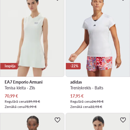
Iespēja
-22%
EA7 Emporio Armani
adidas
Tenisa kleita · Zils
Treniņkrekls · Balts
Pašreizējā cena
Pašreizējā cena
70,99
€
17,95
€
Regulārā cena
139,95 €
Regulārā cena
24,95 €
Zemākā cena
75,99 €
Zemākā cena
22,95 €