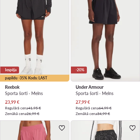
Iespēja
-20%
papildu -35% Kods: LAST
Reebok
Under Armour
Sporta šorti · Melns
Sporta šorti · Melns
Pašreizējā cena
Pašreizējā cena
23,99
€
27,99
€
Regulārā cena
41,95 €
Regulārā cena
64,99 €
Zemākā cena
26,99 €
Zemākā cena
34,99 €