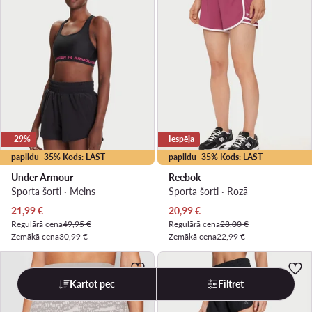
-29%
Iespēja
papildu -35% Kods: LAST
papildu -35% Kods: LAST
Under Armour
Reebok
Sporta šorti · Melns
Sporta šorti · Rozā
Pašreizējā cena
Pašreizējā cena
21,99
€
20,99
€
Regulārā cena
49,95 €
Regulārā cena
28,00 €
Zemākā cena
30,99 €
Zemākā cena
22,99 €
Kārtot pēc
Filtrēt