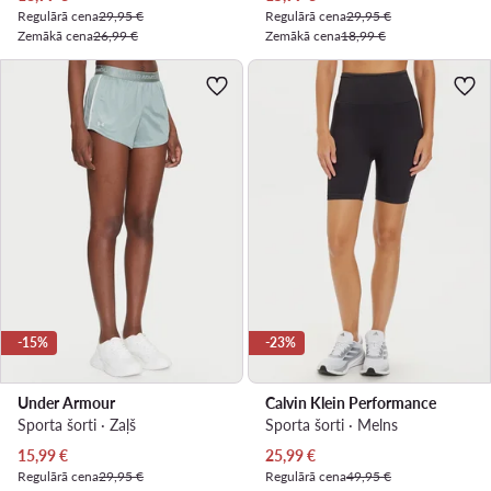
Regulārā cena
29,95 €
Regulārā cena
29,95 €
Zemākā cena
26,99 €
Zemākā cena
18,99 €
-15%
-23%
Under Armour
Calvin Klein Performance
Sporta šorti · Zaļš
Sporta šorti · Melns
Pašreizējā cena
Pašreizējā cena
15,99
€
25,99
€
Regulārā cena
29,95 €
Regulārā cena
49,95 €