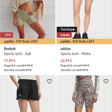
Trending
-21%
Iespēja
papildu -35% Kods: LAST
papildu -35% Kods: LAST
Reebok
adidas
Sporta šorti · Zaļš
Sporta šorti · Melns
Pašreizējā cena
Pašreizējā cena
17,99
€
22,99
€
Regulārā cena
37,95 €
Regulārā cena
27,95 €
Zemākā cena
22,99 €
Zemākā cena
25,99 €