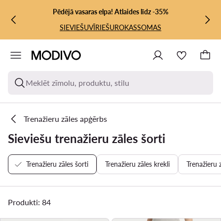
PĀRIET UZ GALVENO SATURU
PĀRIET UZ MEKLĒŠANU
Pēdējā vasaras elpa! Atlaides līdz -35%
SIEVIEŠU
VĪRIEŠU
ROKASSOMAS
Meklēt zīmolu, produktu, stilu
Trenažieru zāles apģērbs
Sieviešu trenažieru zāles šorti
Trenažieru zāles šorti
Trenažieru zāles krekli
Trenažieru z
Produkti: 84