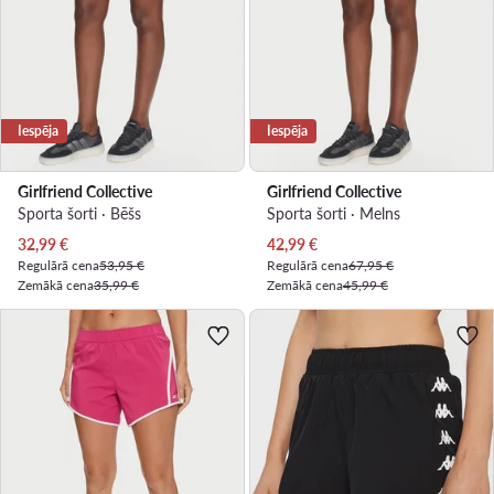
Iespēja
Iespēja
Girlfriend Collective
Girlfriend Collective
Sporta šorti · Bēšs
Sporta šorti · Melns
Pašreizējā cena
Pašreizējā cena
32,99
€
42,99
€
Regulārā cena
53,95 €
Regulārā cena
67,95 €
Zemākā cena
35,99 €
Zemākā cena
45,99 €