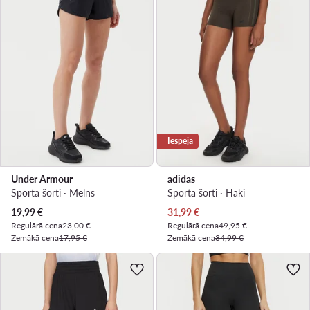
Iespēja
Under Armour
adidas
Sporta šorti · Melns
Sporta šorti · Haki
Pašreizējā cena
Pašreizējā cena
19,99
€
31,99
€
Regulārā cena
23,00 €
Regulārā cena
49,95 €
Zemākā cena
17,95 €
Zemākā cena
34,99 €