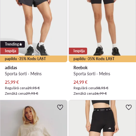
Trending
Iespēja
Iespēja
papildu -35% Kods: LAST
papildu -35% Kods: LAST
adidas
Reebok
Sporta šorti · Melns
Sporta šorti · Melns
Pašreizējā cena
Pašreizējā cena
25,99
€
24,99
€
Regulārā cena
29,95 €
Regulārā cena
58,95 €
Zemākā cena
29,95 €
Zemākā cena
26,99 €