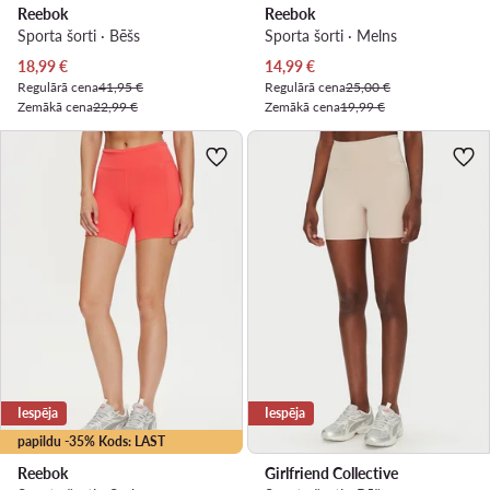
Reebok
Reebok
Sporta šorti · Bēšs
Sporta šorti · Melns
Pašreizējā cena
Pašreizējā cena
18,99
€
14,99
€
Regulārā cena
41,95 €
Regulārā cena
25,00 €
Zemākā cena
22,99 €
Zemākā cena
19,99 €
Iespēja
Iespēja
papildu -35% Kods: LAST
Reebok
Girlfriend Collective