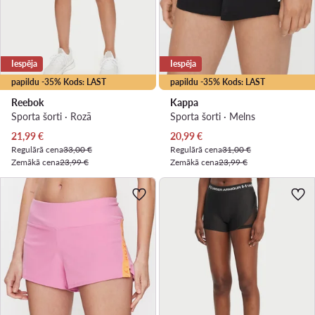
Iespēja
Iespēja
papildu -35% Kods: LAST
papildu -35% Kods: LAST
Reebok
Kappa
Sporta šorti · Rozā
Sporta šorti · Melns
Pašreizējā cena
Pašreizējā cena
21,99
€
20,99
€
Regulārā cena
33,00 €
Regulārā cena
31,00 €
Zemākā cena
23,99 €
Zemākā cena
23,99 €