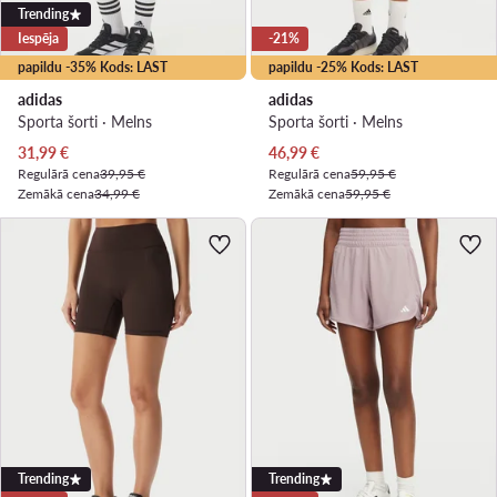
Trending
Iespēja
-21%
papildu -35% Kods: LAST
papildu -25% Kods: LAST
adidas
adidas
Sporta šorti · Melns
Sporta šorti · Melns
Pašreizējā cena
Pašreizējā cena
31,99
€
46,99
€
Regulārā cena
39,95 €
Regulārā cena
59,95 €
Zemākā cena
34,99 €
Zemākā cena
59,95 €
Trending
Trending