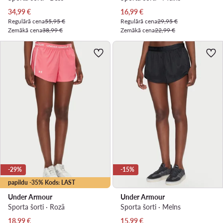
Pašreizējā cena
Pašreizējā cena
34,99
€
16,99
€
Regulārā cena
55,95 €
Regulārā cena
29,95 €
Zemākā cena
38,99 €
Zemākā cena
22,99 €
-29%
-15%
papildu -35% Kods: LAST
Under Armour
Under Armour
Sporta šorti · Rozā
Sporta šorti · Melns
Pašreizējā cena
Pašreizējā cena
18,99
€
15,99
€