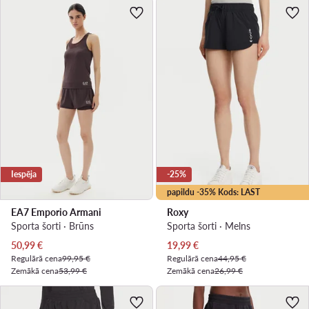
Iespēja
-25%
papildu -35% Kods: LAST
EA7 Emporio Armani
Roxy
Sporta šorti · Brūns
Sporta šorti · Melns
Pašreizējā cena
Pašreizējā cena
50,99
€
19,99
€
Regulārā cena
99,95 €
Regulārā cena
44,95 €
Zemākā cena
53,99 €
Zemākā cena
26,99 €