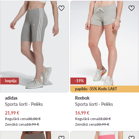
Iespēja
-19%
papildu -35% Kods: LAST
adidas
Reebok
Sporta šorti · Pelēks
Sporta šorti · Pelēks
Pašreizējā cena
Pašreizējā cena
21,99
€
16,99
€
Regulārā cena
30,00 €
Regulārā cena
23,00 €
Zemākā cena
23,99 €
Zemākā cena
20,99 €