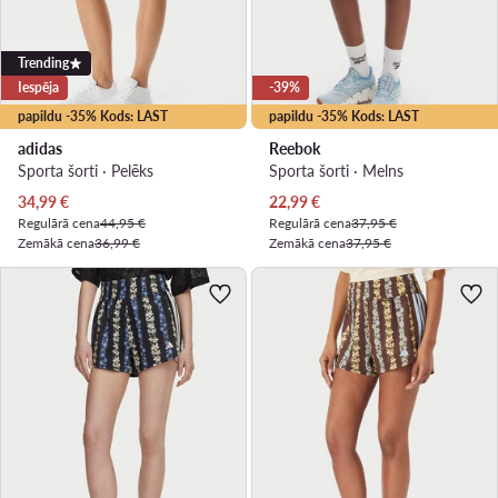
Trending
Iespēja
-39%
papildu -35% Kods: LAST
papildu -35% Kods: LAST
adidas
Reebok
Sporta šorti · Pelēks
Sporta šorti · Melns
Pašreizējā cena
Pašreizējā cena
34,99
€
22,99
€
Regulārā cena
44,95 €
Regulārā cena
37,95 €
Zemākā cena
36,99 €
Zemākā cena
37,95 €