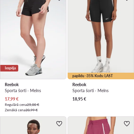
Iespēja
papildu -35% Kods: LAST
Reebok
Reebok
Sporta šorti · Melns
Sporta šorti · Melns
Pašreizējā cena
17,99
€
18,95
€
Regulārā cena
25,00 €
Zemākā cena
20,99 €