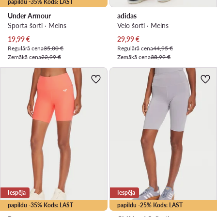
papildu -35% Kods: LAST
Under Armour
adidas
Sporta šorti · Melns
Velo šorti · Melns
Pašreizējā cena
Pašreizējā cena
19,99
€
29,99
€
Regulārā cena
35,00 €
Regulārā cena
44,95 €
Zemākā cena
22,99 €
Zemākā cena
38,99 €
Iespēja
Iespēja
papildu -35% Kods: LAST
papildu -25% Kods: LAST