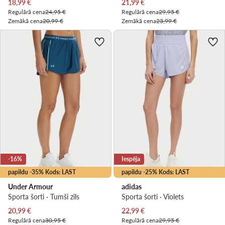
Pašreizējā cena
Pašreizējā cena
18,99
€
21,99
€
Regulārā cena
24,95 €
Regulārā cena
29,95 €
Zemākā cena
20,99 €
Zemākā cena
23,99 €
-16%
Iespēja
papildu -35% Kods: LAST
papildu -25% Kods: LAST
Under Armour
adidas
Sporta šorti · Tumši zils
Sporta šorti · Violets
Pašreizējā cena
Pašreizējā cena
20,99
€
22,99
€
Regulārā cena
30,95 €
Regulārā cena
29,95 €