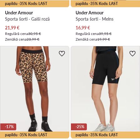
papildu -35% Kods: LAST
papildu -35% Kods: LAST
Under Armour
Under Armour
Sporta šorti · Gaiši rozā
Sporta šorti · Melns
Pašreizējā cena
Pašreizējā cena
21,99
€
16,99
€
Regulārā cena
30,95 €
Regulārā cena
39,95 €
Zemākā cena
23,99 €
Zemākā cena
19,99 €
-17%
-25%
papildu -35% Kods: LAST
papildu -35% Kods: LAST