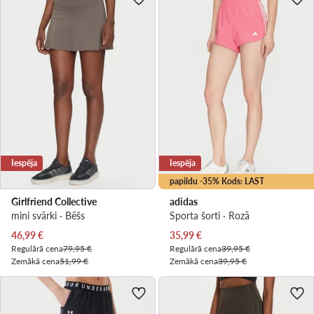
Iespēja
Iespēja
papildu -35% Kods: LAST
Girlfriend Collective
adidas
mini svārki · Bēšs
Sporta šorti · Rozā
Pašreizējā cena
Pašreizējā cena
46,99
€
35,99
€
Regulārā cena
79,95 €
Regulārā cena
39,95 €
Zemākā cena
51,99 €
Zemākā cena
39,95 €