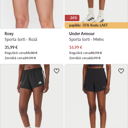
-26%
papildu -35% Kods: LAST
Roxy
Under Armour
Sporta šorti · Rozā
Sporta šorti · Melns
Pašreizējā cena
Pašreizējā cena
35,99
€
16,99
€
Regulārā cena
55,00 €
Regulārā cena
30,95 €
Zemākā cena
29,99 €
Zemākā cena
22,99 €