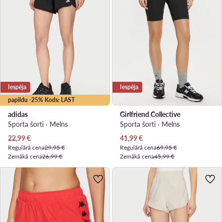
Iespēja
Iespēja
papildu -25% Kods: LAST
adidas
Girlfriend Collective
Sporta šorti · Melns
Sporta šorti · Melns
Pašreizējā cena
Pašreizējā cena
22,99
€
41,99
€
Regulārā cena
29,95 €
Regulārā cena
69,95 €
Zemākā cena
26,99 €
Zemākā cena
45,99 €