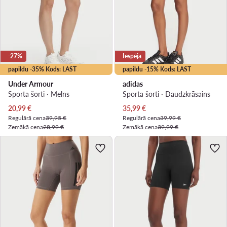
-27%
Iespēja
papildu -35% Kods: LAST
papildu -15% Kods: LAST
Under Armour
adidas
Sporta šorti · Melns
Sporta šorti · Daudzkrāsains
Pašreizējā cena
Pašreizējā cena
20,99
€
35,99
€
Regulārā cena
39,95 €
Regulārā cena
39,99 €
Zemākā cena
28,99 €
Zemākā cena
39,99 €