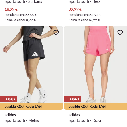
Sporta šorti · Sarkans
Sporta šorti · Bēšs
Pašreizējā cena
Pašreizējā cena
18,99
€
39,99
€
Regulārā cena
33,00 €
Regulārā cena
65,95 €
Zemākā cena
20,99 €
Zemākā cena
46,99 €
Iespēja
Iespēja
papildu -25% Kods: LAST
papildu -25% Kods: LAST
adidas
adidas
Sporta šorti · Melns
Sporta šorti · Rozā