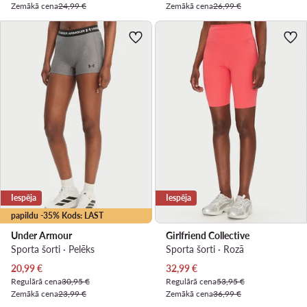
Zemākā cena
24,99 €
Zemākā cena
26,99 €
Iespēja
Iespēja
papildu -35% Kods: LAST
Under Armour
Girlfriend Collective
Sporta šorti · Pelēks
Sporta šorti · Rozā
Pašreizējā cena
Pašreizējā cena
20,99
€
32,99
€
Regulārā cena
30,95 €
Regulārā cena
53,95 €
Zemākā cena
23,99 €
Zemākā cena
36,99 €