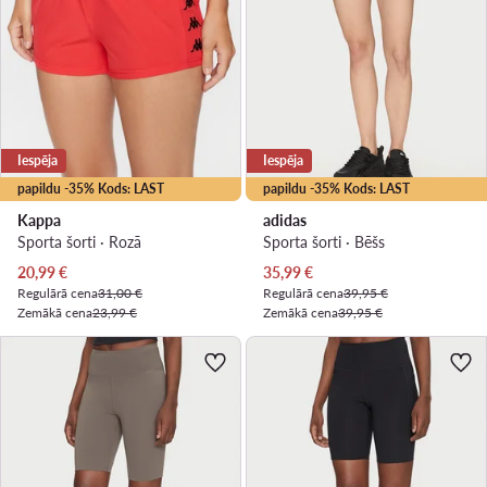
Iespēja
Iespēja
papildu -35% Kods: LAST
papildu -35% Kods: LAST
Kappa
adidas
Sporta šorti · Rozā
Sporta šorti · Bēšs
Pašreizējā cena
Pašreizējā cena
20,99
€
35,99
€
Regulārā cena
31,00 €
Regulārā cena
39,95 €
Zemākā cena
23,99 €
Zemākā cena
39,95 €