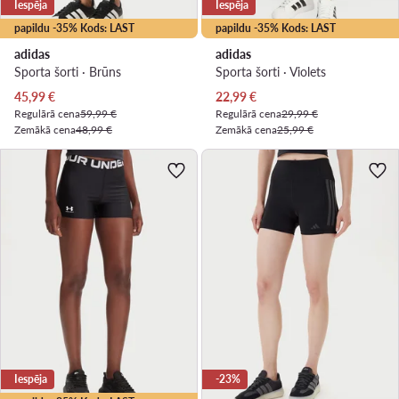
Iespēja
Iespēja
papildu -35% Kods: LAST
papildu -35% Kods: LAST
adidas
adidas
Sporta šorti · Brūns
Sporta šorti · Violets
Pašreizējā cena
Pašreizējā cena
45,99
€
22,99
€
Regulārā cena
59,99 €
Regulārā cena
29,99 €
Zemākā cena
48,99 €
Zemākā cena
25,99 €
Iespēja
-23%