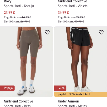
Roxy
Girlfriend Collective
Sporta šorti · Koraļļu
Sporta šorti · Violets
Pašreizējā cena
Pašreizējā cena
23,99
€
36,99
€
Regulārā cena
44,95 €
Regulārā cena
55,95 €
Zemākā cena
26,99 €
Zemākā cena
40,99 €
Iespēja
-26%
papildu -35% Kods: LAST
Girlfriend Collective
Under Armour
Sporta šorti · Bēšs
Sporta šorti · Melns