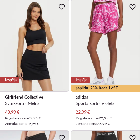
Iespēja
Iespēja
papildu -25% Kods: LAST
Girlfriend Collective
adidas
Svārkšorti · Melns
Sporta šorti · Violets
Pašreizējā cena
Pašreizējā cena
43,99
€
22,99
€
Regulārā cena
69,95 €
Regulārā cena
29,95 €
Zemākā cena
49,99 €
Zemākā cena
26,99 €