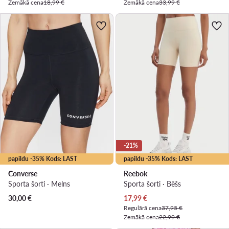
Zemākā cena
18,99 €
Zemākā cena
33,99 €
-21%
papildu -35% Kods: LAST
papildu -35% Kods: LAST
Converse
Reebok
Sporta šorti · Melns
Sporta šorti · Bēšs
Pašreizējā cena
30,00
€
17,99
€
Regulārā cena
37,95 €
Zemākā cena
22,99 €