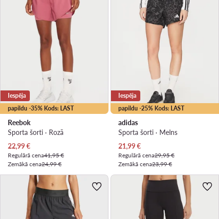
Iespēja
Iespēja
papildu -35% Kods: LAST
papildu -25% Kods: LAST
Reebok
adidas
Sporta šorti · Rozā
Sporta šorti · Melns
Pašreizējā cena
Pašreizējā cena
22,99
€
21,99
€
Regulārā cena
41,95 €
Regulārā cena
29,95 €
Zemākā cena
24,99 €
Zemākā cena
23,99 €