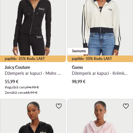
Jaunums
papildu -25% Kods: LAST
papildu -10% Kods: LAST
Juicy Couture
Guess
Džemperis ar kapuci · Melns · Slim Fit
Džemperis ar kapuci · Krēmkrāsas · Regular Fit
Pašreizējā cena
55,99
€
98,99
€
Regulārā cena
94,95 €
Zemākā cena
43,99 €