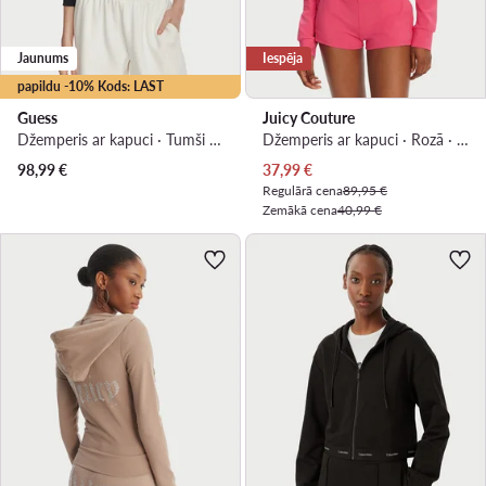
Jaunums
Iespēja
papildu -10% Kods: LAST
Guess
Juicy Couture
Džemperis ar kapuci · Tumši zils · Regular Fit
Džemperis ar kapuci · Rozā · Slim Fit
Pašreizējā cena
98,99
€
37,99
€
Regulārā cena
89,95 €
Zemākā cena
40,99 €