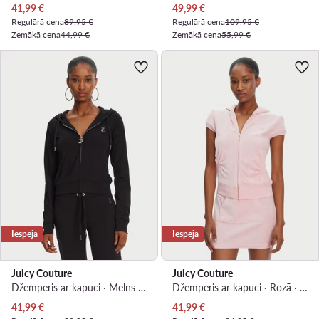
Pašreizējā cena
Pašreizējā cena
41,99
€
49,99
€
Regulārā cena
89,95 €
Regulārā cena
109,95 €
Zemākā cena
44,99 €
Zemākā cena
55,99 €
Iespēja
Iespēja
Juicy Couture
Juicy Couture
Džemperis ar kapuci · Melns · Slim Fit
Džemperis ar kapuci · Rozā · Slim Fit
Pašreizējā cena
Pašreizējā cena
41,99
€
41,99
€