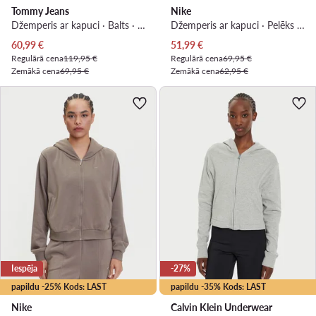
Tommy Jeans
Nike
Džemperis ar kapuci · Balts · Relaxed Fit
Džemperis ar kapuci · Pelēks · Relaxed Fit
Pašreizējā cena
Pašreizējā cena
60,99
€
51,99
€
Regulārā cena
119,95 €
Regulārā cena
69,95 €
Zemākā cena
69,95 €
Zemākā cena
62,95 €
Iespēja
-27%
papildu -25% Kods: LAST
papildu -35% Kods: LAST
Nike
Calvin Klein Underwear