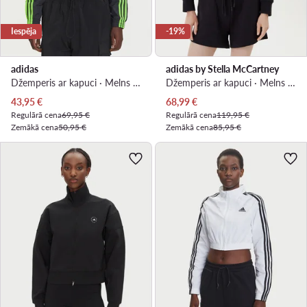
Iespēja
-19%
adidas
adidas by Stella McCartney
Džemperis ar kapuci · Melns · Slim Fit
Džemperis ar kapuci · Melns · Relaxed Fit
Pašreizējā cena
Pašreizējā cena
43,95
€
68,99
€
Regulārā cena
69,95 €
Regulārā cena
119,95 €
Zemākā cena
50,95 €
Zemākā cena
85,95 €