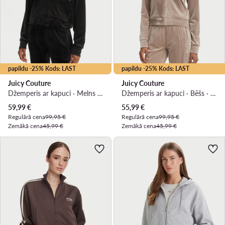
papildu -25% Kods: LAST
papildu -25% Kods: LAST
Juicy Couture
Juicy Couture
Džemperis ar kapuci · Melns · Oversize
Džemperis ar kapuci · Bēšs · Slim Fit
Pašreizējā cena
Pašreizējā cena
59,99
€
55,99
€
Regulārā cena
99,95 €
Regulārā cena
99,95 €
Zemākā cena
45,99 €
Zemākā cena
45,99 €