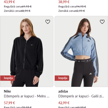
Pašreizējā cena
Pašreizējā cena
43,99
€
38,99
€
Regulārā cena
69,95 €
Regulārā cena
94,95 €
Zemākā cena
48,99 €
Zemākā cena
42,99 €
Iespēja
Iespēja
Nike
adidas
Džemperis ar kapuci · Melns · Relaxed Fit
Džemperis ar kapuci · Gaiši zils · Slim Fit
Pašreizējā cena
Pašreizējā cena
57,99
€
42,99
€
Regulārā cena
79,95 €
Regulārā cena
69,95 €