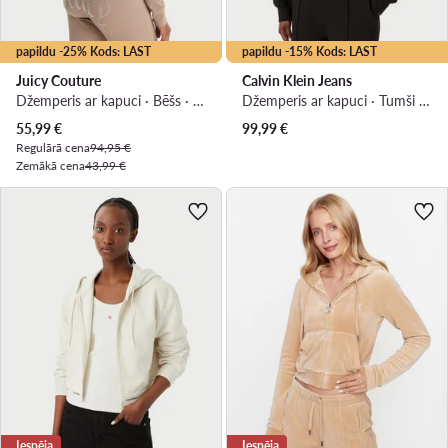
papildu -25% Kods: LAST
papildu -15% Kods: LAST
Juicy Couture
Calvin Klein Jeans
Džemperis ar kapuci · Bēšs · Slim Fit
Džemperis ar kapuci · Tumši brūna · Regular Fit
Pašreizējā cena
55,99
€
99,99
€
Regulārā cena
94,95 €
Zemākā cena
43,99 €
Iespēja
Iespēja