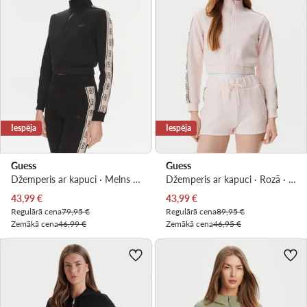
Iespēja
Iespēja
Guess
Guess
Džemperis ar kapuci · Melns · Regular Fit
Džemperis ar kapuci · Rozā · Regular Fit
Pašreizējā cena
Pašreizējā cena
43,99
€
43,99
€
Regulārā cena
79,95 €
Regulārā cena
89,95 €
Zemākā cena
46,99 €
Zemākā cena
46,95 €