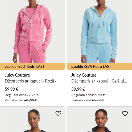
papildu -25% Kods: LAST
papildu -25% Kods: LAST
Juicy Couture
Juicy Couture
Džemperis ar kapuci · Rozā · Slim Fit
Džemperis ar kapuci · Gaiši zils · Slim Fit
Pašreizējā cena
Pašreizējā cena
59,99
€
59,99
€
Regulārā cena
99,95 €
Regulārā cena
99,95 €
Zemākā cena
45,99 €
Zemākā cena
45,99 €