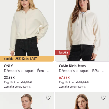
Iespēja
papildu -25% Kods: LAST
ONLY
Calvin Klein Jeans
Džemperis ar kapuci · Écru · Regular Fit
Džemperis ar kapuci · Bēšs · Relaxed Fit
Pašreizējā cena
Pašreizējā cena
33,99
€
67,99
€
Regulārā cena
39,95 €
Regulārā cena
109,99 €
Zemākā cena
24,99 €
Zemākā cena
74,99 €