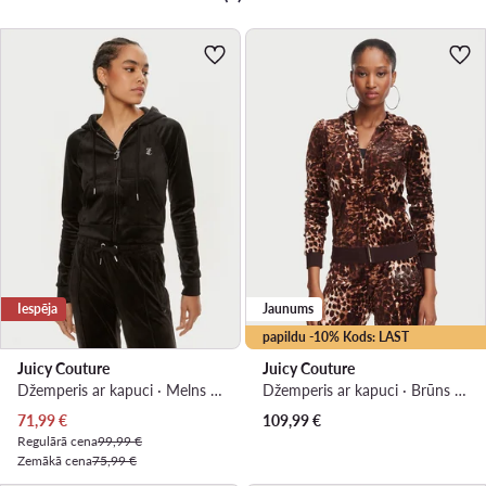
Iespēja
Jaunums
papildu -10% Kods: LAST
Juicy Couture
Juicy Couture
Džemperis ar kapuci · Melns · Slim Fit
Džemperis ar kapuci · Brūns · Slim Fit
Pašreizējā cena
71,99
€
109,99
€
Regulārā cena
99,99 €
Zemākā cena
75,99 €