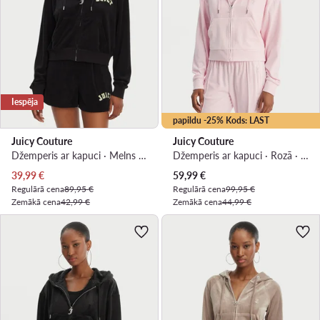
Iespēja
papildu -25% Kods: LAST
Juicy Couture
Juicy Couture
Džemperis ar kapuci · Melns · Oversize
Džemperis ar kapuci · Rozā · Oversize
Pašreizējā cena
Pašreizējā cena
39,99
€
59,99
€
Regulārā cena
89,95 €
Regulārā cena
99,95 €
Zemākā cena
42,99 €
Zemākā cena
44,99 €