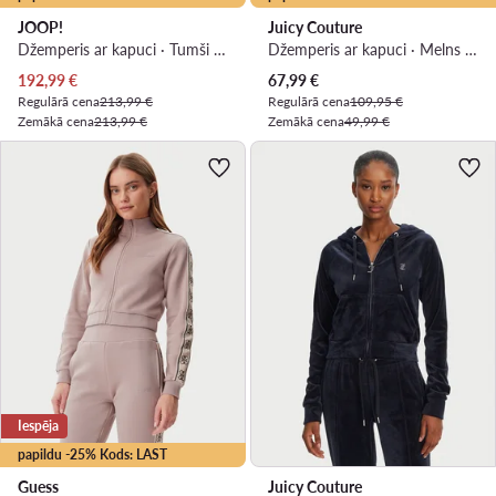
JOOP!
Juicy Couture
Džemperis ar kapuci · Tumši zils · Regular Fit
Džemperis ar kapuci · Melns · Slim Fit
Pašreizējā cena
Pašreizējā cena
192,99
€
67,99
€
Regulārā cena
213,99 €
Regulārā cena
109,95 €
Zemākā cena
213,99 €
Zemākā cena
49,99 €
Iespēja
papildu -25% Kods: LAST
Guess
Juicy Couture