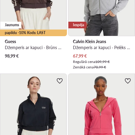
Jaunums
Iespēja
papildu -10% Kods: LAST
Guess
Calvin Klein Jeans
Džemperis ar kapuci · Brūns · Regular Fit
Džemperis ar kapuci · Pelēks · Relaxed Fit
Pašreizējā cena
98,99
€
67,99
€
Regulārā cena
109,99 €
Zemākā cena
70,99 €