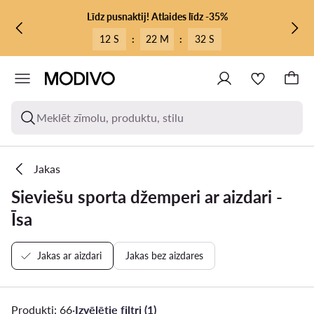
PĀRIET UZ GALVENO SATURU
PĀRIET UZ MEKLĒŠANU
Līdz pusnaktij! Atlaides līdz -35%
12 S
:
22 M
:
31 S
Meklēt zīmolu, produktu, stilu
Jakas
Sieviešu sporta džemperi ar aizdari -
Īsa
Jakas ar aizdari
Jakas bez aizdares
Produkti: 66
·
Izvēlētie filtri (1)