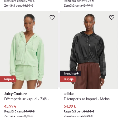
Regulārā cena
89,95 €
Regulārā cena
94,95 €
Zemākā cena
46,99 €
Zemākā cena
45,99 €
Trending
Iespēja
Iespēja
Juicy Couture
adidas
Džemperis ar kapuci · Zaļš · Oversize
Džemperis ar kapuci · Melns · Relaxed Fit
Pašreizējā cena
Pašreizējā cena
45,99
€
54,99
€
Regulārā cena
99,95 €
Regulārā cena
84,95 €
Zemākā cena
53,99 €
Zemākā cena
60,99 €