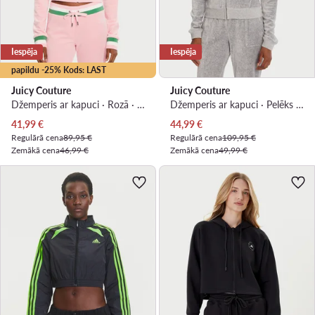
Iespēja
Iespēja
papildu -25% Kods: LAST
Juicy Couture
Juicy Couture
Džemperis ar kapuci · Rozā · Regular Fit
Džemperis ar kapuci · Pelēks · Slim Fit
Pašreizējā cena
Pašreizējā cena
41,99
€
44,99
€
Regulārā cena
89,95 €
Regulārā cena
109,95 €
Zemākā cena
46,99 €
Zemākā cena
49,99 €