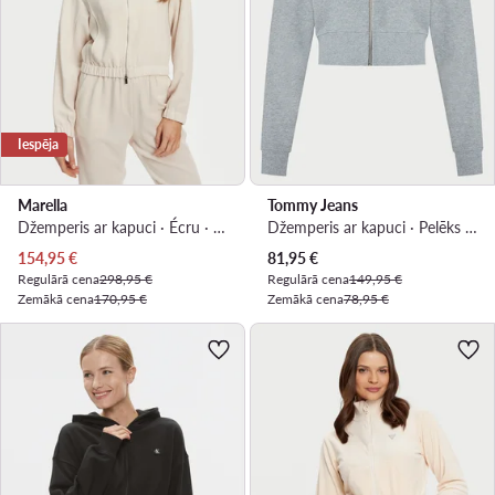
Iespēja
Marella
Tommy Jeans
Džemperis ar kapuci · Écru · Regular Fit
Džemperis ar kapuci · Pelēks · Regular Fit
Pašreizējā cena
Pašreizējā cena
154,95
€
81,95
€
Regulārā cena
298,95 €
Regulārā cena
149,95 €
Zemākā cena
170,95 €
Zemākā cena
78,95 €