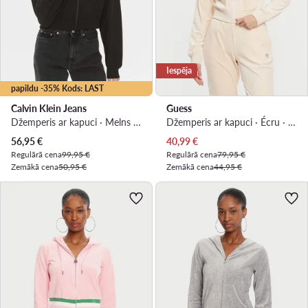
Iespēja
papildu -35% Kods: LAST
Calvin Klein Jeans
Guess
Džemperis ar kapuci · Melns · Relaxed Fit
Džemperis ar kapuci · Écru · Regular Fit
Pašreizējā cena
Pašreizējā cena
56,95
€
40,99
€
Regulārā cena
99,95 €
Regulārā cena
79,95 €
Zemākā cena
50,95 €
Zemākā cena
44,95 €