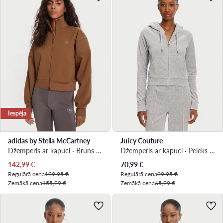
Iespēja
adidas by Stella McCartney
Juicy Couture
Džemperis ar kapuci · Brūns · Regular Fit
Džemperis ar kapuci · Pelēks · Slim Fit
Pašreizējā cena
Pašreizējā cena
142,99
€
70,99
€
Regulārā cena
199,95 €
Regulārā cena
99,95 €
Zemākā cena
155,99 €
Zemākā cena
65,99 €