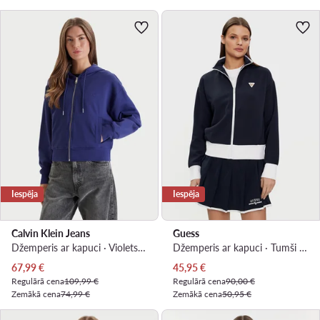
Iespēja
Iespēja
Calvin Klein Jeans
Guess
Džemperis ar kapuci · Violets · Relaxed Fit
Džemperis ar kapuci · Tumši zils · Regular Fit
Pašreizējā cena
Pašreizējā cena
67,99
€
45,95
€
Regulārā cena
109,99 €
Regulārā cena
90,00 €
Zemākā cena
74,99 €
Zemākā cena
50,95 €