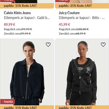
papildu -15% Kods: LAST
papildu -25% Kods: LAST
Calvin Klein Jeans
Juicy Couture
Džemperis ar kapuci · Gaiši bēša · Regular Fit
Džemperis ar kapuci · Bēšs · Slim Fit
Pašreizējā cena
Pašreizējā cena
89,99
€
45,99
€
Regulārā cena
99,99 €
Regulārā cena
100,00 €
Zemākā cena
99,99 €
Zemākā cena
48,99 €
Iespēja
papildu -15% Kods: LAST
papildu -25% Kods: LAST