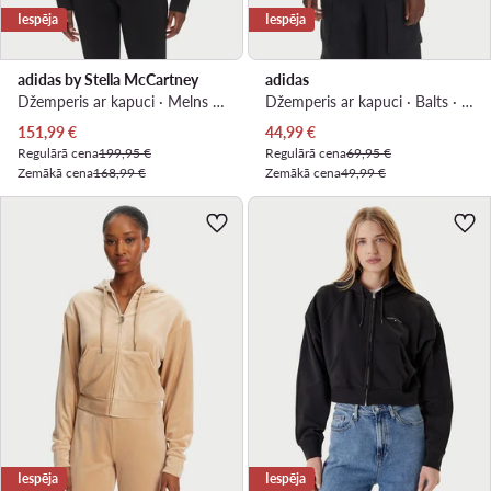
Iespēja
Iespēja
adidas by Stella McCartney
adidas
Džemperis ar kapuci · Melns · Regular Fit
Džemperis ar kapuci · Balts · Slim Fit
Pašreizējā cena
Pašreizējā cena
151,99
€
44,99
€
Regulārā cena
199,95 €
Regulārā cena
69,95 €
Zemākā cena
168,99 €
Zemākā cena
49,99 €
Iespēja
Iespēja