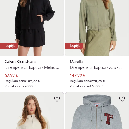
Iespēja
Iespēja
Calvin Klein Jeans
Marella
Džemperis ar kapuci · Melns · Relaxed Fit
Džemperis ar kapuci · Zaļš · Regular Fit
Pašreizējā cena
Pašreizējā cena
67,99
€
147,99
€
Regulārā cena
109,99 €
Regulārā cena
298,95 €
Zemākā cena
73,99 €
Zemākā cena
165,99 €