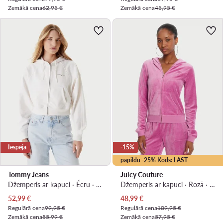
Zemākā cena
62,95 €
Zemākā cena
45,95 €
Iespēja
-15%
papildu -25% Kods: LAST
Tommy Jeans
Juicy Couture
Džemperis ar kapuci · Écru · Relaxed Fit
Džemperis ar kapuci · Rozā · Slim Fit
Pašreizējā cena
Pašreizējā cena
52,99
€
48,99
€
Regulārā cena
99,95 €
Regulārā cena
109,95 €
Zemākā cena
55,99 €
Zemākā cena
57,95 €