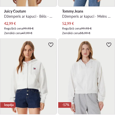
Juicy Couture
Tommy Jeans
Džemperis ar kapuci · Bēšs · Relaxed Fit
Džemperis ar kapuci · Melns · Relaxed Fit
Pašreizējā cena
Pašreizējā cena
42,99
€
52,99
€
Regulārā cena
99,95 €
Regulārā cena
99,95 €
Zemākā cena
47,99 €
Zemākā cena
55,99 €
Iespēja
-17%