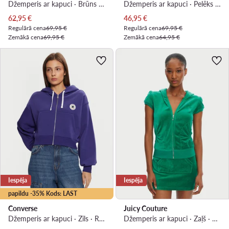
Džemperis ar kapuci · Brūns · Relaxed Fit
Džemperis ar kapuci · Pelēks · Regular Fit
Pašreizējā cena
Pašreizējā cena
62,95
€
46,95
€
Regulārā cena
69,95 €
Regulārā cena
69,95 €
Zemākā cena
69,95 €
Zemākā cena
64,95 €
Iespēja
Iespēja
papildu -35% Kods: LAST
Converse
Juicy Couture
Džemperis ar kapuci · Zils · Relaxed Fit
Džemperis ar kapuci · Zaļš · Slim Fit