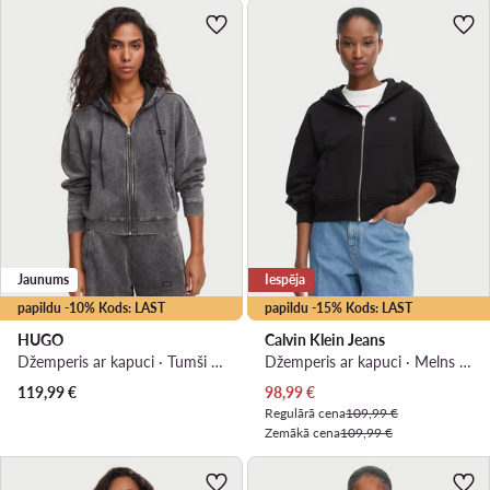
Jaunums
Iespēja
papildu -10% Kods: LAST
papildu -15% Kods: LAST
HUGO
Calvin Klein Jeans
Džemperis ar kapuci · Tumši pelēka · Relaxed Fit
Džemperis ar kapuci · Melns · Regular Fit
Pašreizējā cena
119,99
€
98,99
€
Regulārā cena
109,99 €
Zemākā cena
109,99 €