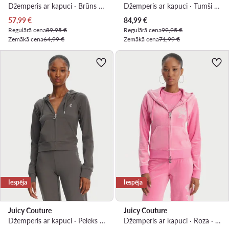
Džemperis ar kapuci · Brūns · Regular Fit
Džemperis ar kapuci · Tumši zils · Slim Fit
Pašreizējā cena
Pašreizējā cena
57,99
€
84,99
€
Regulārā cena
89,95 €
Regulārā cena
99,95 €
Zemākā cena
64,99 €
Zemākā cena
71,99 €
Iespēja
Iespēja
Juicy Couture
Juicy Couture
Džemperis ar kapuci · Pelēks · Slim Fit
Džemperis ar kapuci · Rozā · Slim Fit