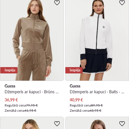
Iespēja
Iespēja
Guess
Guess
Džemperis ar kapuci · Brūns · Regular Fit
Džemperis ar kapuci · Balts · Regular Fit
Pašreizējā cena
Pašreizējā cena
36,99
€
40,99
€
Regulārā cena
79,95 €
Regulārā cena
89,95 €
Zemākā cena
41,95 €
Zemākā cena
43,95 €