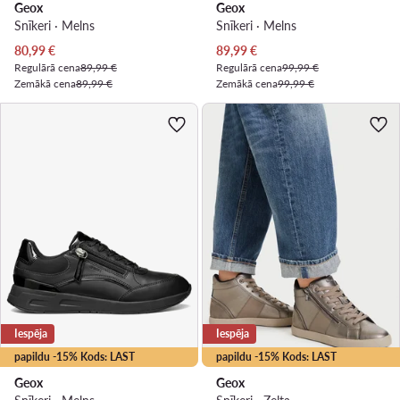
Geox
Geox
Snīkeri · Melns
Snīkeri · Melns
Pašreizējā cena
Pašreizējā cena
80,99
€
89,99
€
Regulārā cena
89,99 €
Regulārā cena
99,99 €
Zemākā cena
89,99 €
Zemākā cena
99,99 €
Iespēja
Iespēja
papildu -15% Kods: LAST
papildu -15% Kods: LAST
Geox
Geox