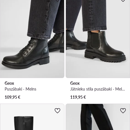
Geox
Geox
Puszābaki · Melns
Jātnieku stila puszābaki · Melns
109,95
€
119,95
€