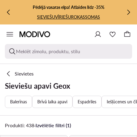
PĀRIET UZ GALVENO SATURU
PĀRIET UZ MEKLĒŠANU
Pēdējā vasaras elpa! Atlaides līdz -35%
SIEVIEŠU
VĪRIEŠU
ROKASSOMAS
Meklēt zīmolu, produktu, stilu
Sievietes
Sieviešu apavi Geox
Balerīnas
Brīvā laika apavi
Espadriles
Iešļūcenes un čī
Produkti: 438
·
Izvēlētie filtri (1)