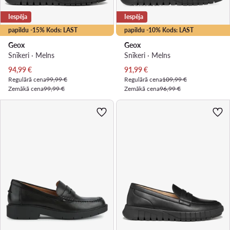
Iespēja
Iespēja
papildu -15% Kods: LAST
papildu -10% Kods: LAST
Geox
Geox
Snīkeri · Melns
Snīkeri · Melns
Pašreizējā cena
Pašreizējā cena
94,99
€
91,99
€
Regulārā cena
99,99 €
Regulārā cena
109,99 €
Zemākā cena
99,99 €
Zemākā cena
96,99 €