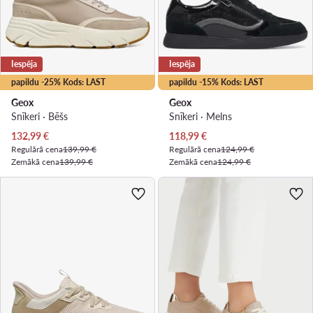
Iespēja
Iespēja
papildu -25% Kods: LAST
papildu -15% Kods: LAST
Geox
Geox
Snīkeri · Bēšs
Snīkeri · Melns
Pašreizējā cena
Pašreizējā cena
132,99
€
118,99
€
Regulārā cena
139,99 €
Regulārā cena
124,99 €
Zemākā cena
139,99 €
Zemākā cena
124,99 €