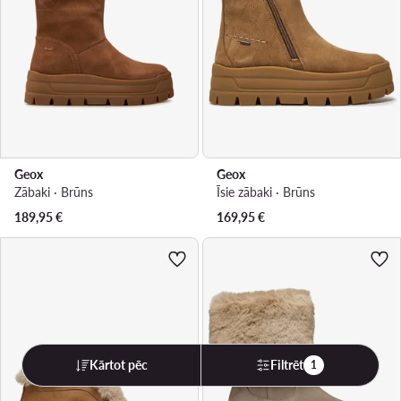
Geox
Geox
Zābaki · Brūns
Īsie zābaki · Brūns
189,95
€
169,95
€
Kārtot pēc
Filtrēt
1