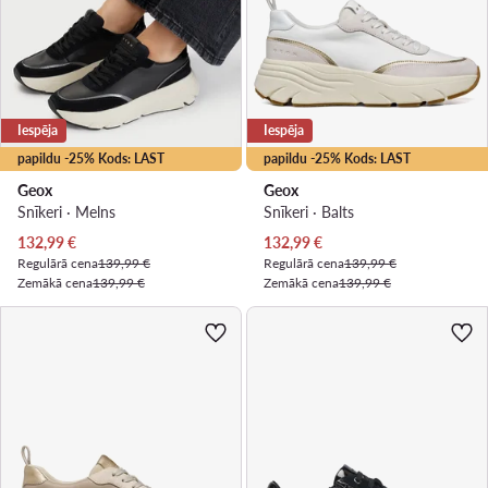
Iespēja
Iespēja
papildu -25% Kods: LAST
papildu -25% Kods: LAST
Geox
Geox
Snīkeri · Melns
Snīkeri · Balts
Pašreizējā cena
Pašreizējā cena
132,99
€
132,99
€
Regulārā cena
139,99 €
Regulārā cena
139,99 €
Zemākā cena
139,99 €
Zemākā cena
139,99 €