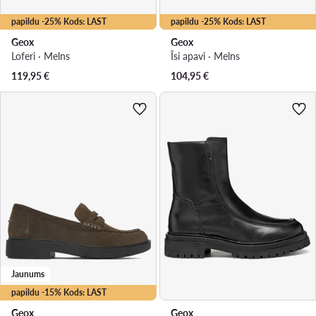
papildu -25% Kods: LAST
papildu -25% Kods: LAST
Geox
Geox
Loferi · Melns
Īsi apavi · Melns
119,95
€
104,95
€
Jaunums
papildu -15% Kods: LAST
Geox
Geox