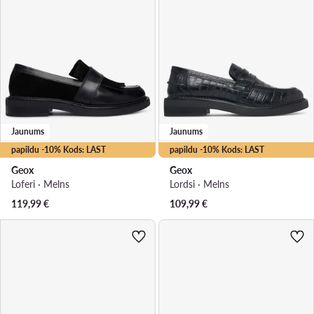
Jaunums
Jaunums
papildu -10% Kods: LAST
papildu -10% Kods: LAST
Geox
Geox
Loferi · Melns
Lordsi · Melns
119,99
€
109,99
€