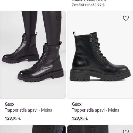
Zemākā cena
82,99 €
Geox
Geox
Trapper stila apavi · Melns
Trapper stila apavi · Melns
129,95
€
129,95
€