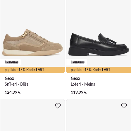
Jaunums
Jaunums
papildu -15% Kods: LAST
papildu -15% Kods: LAST
Geox
Geox
Snīkeri · Bēšs
Loferi · Melns
124,99
€
119,99
€