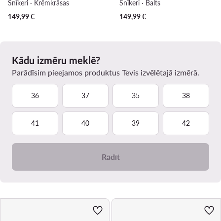
Snīkeri · Krēmkrāsas
Snīkeri · Balts
149,99
€
149,99
€
Kādu izmēru meklē?
Parādīsim pieejamos produktus Tevis izvēlētajā izmērā.
36
37
35
38
41
40
39
42
Rādīt