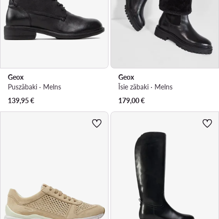
Geox
Geox
Puszābaki · Melns
Īsie zābaki · Melns
139,95
€
179,00
€