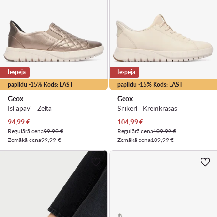
Iespēja
Iespēja
papildu -15% Kods: LAST
papildu -15% Kods: LAST
Geox
Geox
Īsi apavi · Zelta
Snīkeri · Krēmkrāsas
Pašreizējā cena
Pašreizējā cena
94,99
€
104,99
€
Regulārā cena
99,99 €
Regulārā cena
109,99 €
Zemākā cena
99,99 €
Zemākā cena
109,99 €