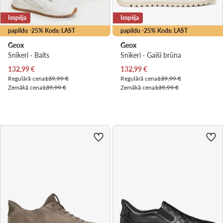
Iespēja
Iespēja
papildu -25% Kods: LAST
papildu -25% Kods: LAST
Geox
Geox
Snīkeri · Balts
Snīkeri · Gaiši brūna
Pašreizējā cena
Pašreizējā cena
132,99
€
132,99
€
Regulārā cena
139,99 €
Regulārā cena
139,99 €
Zemākā cena
139,99 €
Zemākā cena
139,99 €