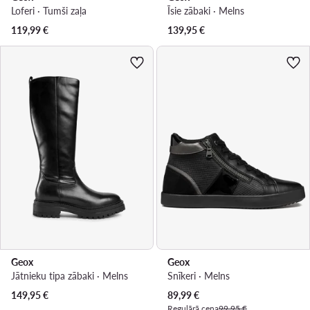
Loferi · Tumši zaļa
Īsie zābaki · Melns
119,99
€
139,95
€
Geox
Geox
Jātnieku tipa zābaki · Melns
Snīkeri · Melns
Pašreizējā cena
149,95
€
89,99
€
Regulārā cena
99,95 €