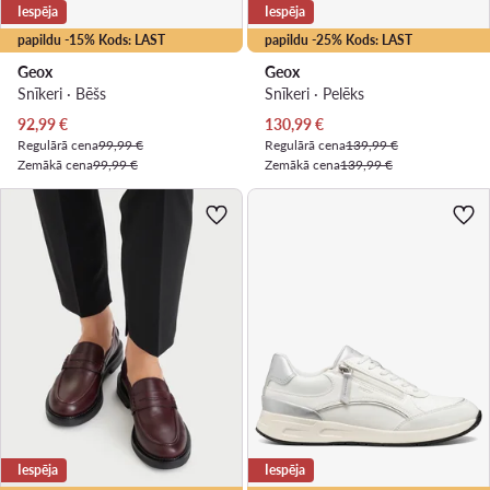
Iespēja
Iespēja
papildu -15% Kods: LAST
papildu -25% Kods: LAST
Geox
Geox
Snīkeri · Bēšs
Snīkeri · Pelēks
Pašreizējā cena
Pašreizējā cena
92,99
€
130,99
€
Regulārā cena
99,99 €
Regulārā cena
139,99 €
Zemākā cena
99,99 €
Zemākā cena
139,99 €
Iespēja
Iespēja