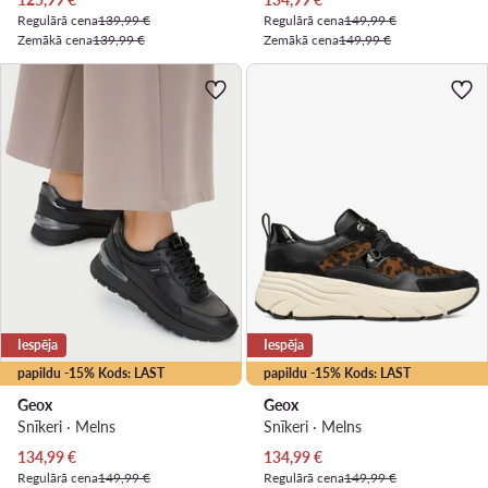
Regulārā cena
139,99 €
Regulārā cena
149,99 €
Zemākā cena
139,99 €
Zemākā cena
149,99 €
Iespēja
Iespēja
papildu -15% Kods: LAST
papildu -15% Kods: LAST
Geox
Geox
Snīkeri · Melns
Snīkeri · Melns
Pašreizējā cena
Pašreizējā cena
134,99
€
134,99
€
Regulārā cena
149,99 €
Regulārā cena
149,99 €