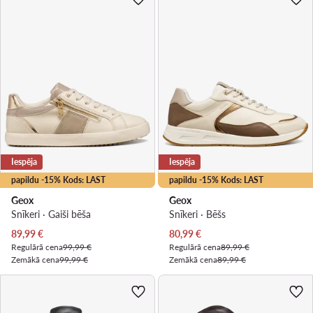
Iespēja
Iespēja
papildu -15% Kods: LAST
papildu -15% Kods: LAST
Geox
Geox
Snīkeri · Gaiši bēša
Snīkeri · Bēšs
Pašreizējā cena
Pašreizējā cena
89,99
€
80,99
€
Regulārā cena
99,99 €
Regulārā cena
89,99 €
Zemākā cena
99,99 €
Zemākā cena
89,99 €