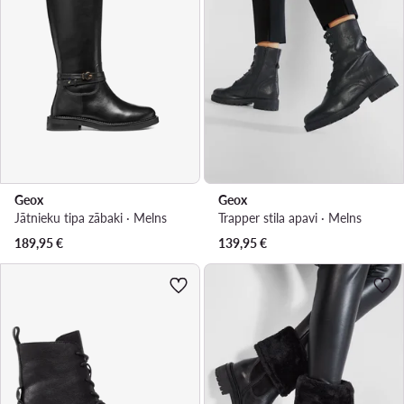
Geox
Geox
Jātnieku tipa zābaki · Melns
Trapper stila apavi · Melns
189,95
€
139,95
€