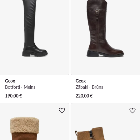
Geox
Geox
Botforti · Melns
Zābaki · Brūns
190,00
€
220,00
€