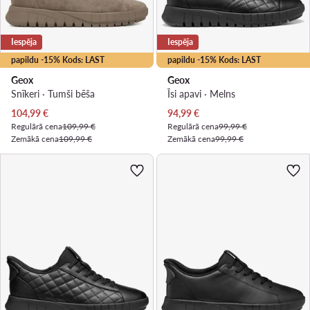
Iespēja
Iespēja
papildu -15% Kods: LAST
papildu -15% Kods: LAST
Geox
Geox
Snīkeri · Tumši bēša
Īsi apavi · Melns
Pašreizējā cena
Pašreizējā cena
104,99
€
94,99
€
Regulārā cena
109,99 €
Regulārā cena
99,99 €
Zemākā cena
109,99 €
Zemākā cena
99,99 €