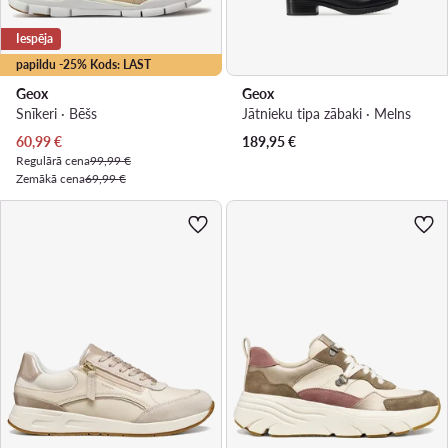
Iespēja
papildu -25% Kods: LAST
Geox
Geox
Snīkeri · Bēšs
Jātnieku tipa zābaki · Melns
Pašreizējā cena
60,99
€
189,95
€
Regulārā cena
99,99 €
Zemākā cena
69,99 €