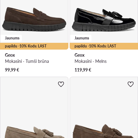
Jaunums
Jaunums
papildu -10% Kods: LAST
papildu -10% Kods: LAST
Geox
Geox
Mokasīni · Tumši brūna
Mokasīni · Melns
99,99
€
119,99
€