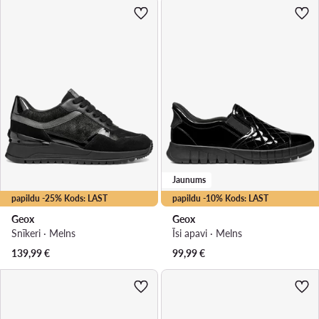
Jaunums
papildu -25% Kods: LAST
papildu -10% Kods: LAST
Geox
Geox
Snīkeri · Melns
Īsi apavi · Melns
139,99
€
99,99
€