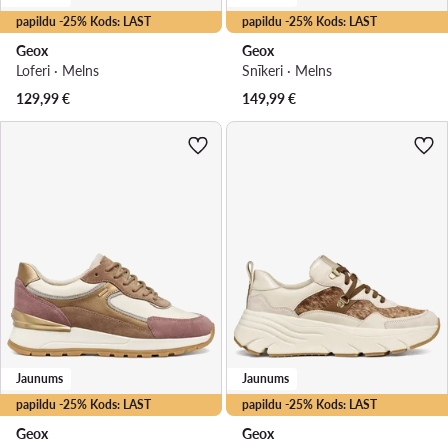
papildu -25% Kods: LAST
papildu -25% Kods: LAST
Geox
Geox
Loferi · Melns
Snīkeri · Melns
129,99
€
149,99
€
Jaunums
Jaunums
papildu -25% Kods: LAST
papildu -25% Kods: LAST
Geox
Geox