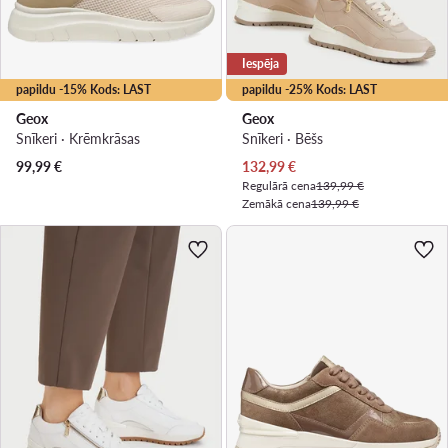
Iespēja
papildu -15% Kods: LAST
papildu -25% Kods: LAST
Geox
Geox
Snīkeri · Krēmkrāsas
Snīkeri · Bēšs
Pašreizējā cena
99,99
€
132,99
€
Regulārā cena
139,99 €
Zemākā cena
139,99 €