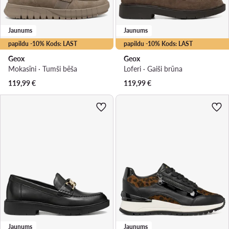
Jaunums
Jaunums
papildu -10% Kods: LAST
papildu -10% Kods: LAST
Geox
Geox
Mokasīni · Tumši bēša
Loferi · Gaiši brūna
119,99
€
119,99
€
Jaunums
Jaunums