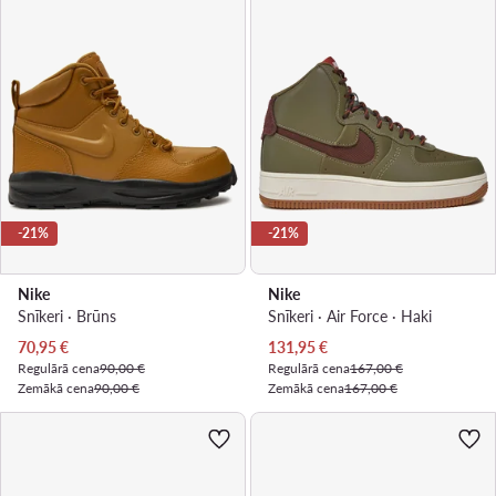
-21%
-21%
Nike
Nike
Snīkeri · Brūns
Snīkeri · Air Force · Haki
Pašreizējā cena
Pašreizējā cena
70,95
€
131,95
€
Regulārā cena
90,00 €
Regulārā cena
167,00 €
Zemākā cena
90,00 €
Zemākā cena
167,00 €