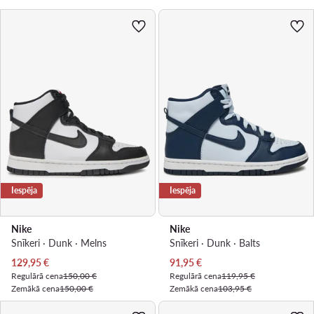
Iespēja
Iespēja
Nike
Nike
Snīkeri · Dunk · Melns
Snīkeri · Dunk · Balts
Pašreizējā cena
Pašreizējā cena
129,95
€
91,95
€
Regulārā cena
150,00 €
Regulārā cena
119,95 €
Zemākā cena
150,00 €
Zemākā cena
103,95 €