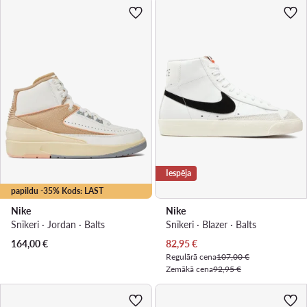
Iespēja
papildu -35% Kods: LAST
Nike
Nike
Snīkeri · Jordan · Balts
Snīkeri · Blazer · Balts
Pašreizējā cena
164,00
€
82,95
€
Regulārā cena
107,00 €
Zemākā cena
92,95 €