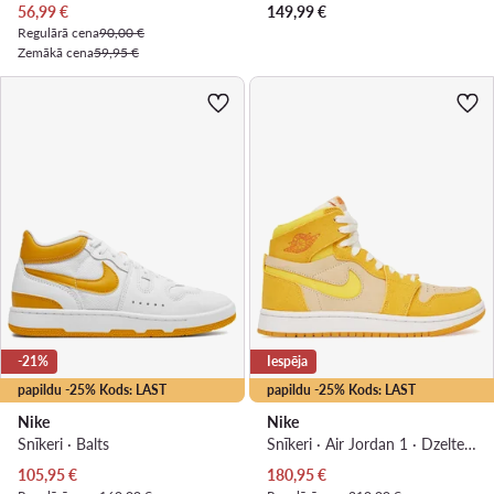
Pašreizējā cena
56,99
€
149,99
€
Regulārā cena
90,00 €
Zemākā cena
59,95 €
-21%
Iespēja
papildu -25% Kods: LAST
papildu -25% Kods: LAST
Nike
Nike
Snīkeri · Balts
Snīkeri · Air Jordan 1 · Dzeltens
Pašreizējā cena
Pašreizējā cena
105,95
€
180,95
€