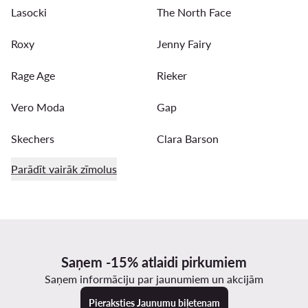
Lasocki
The North Face
Roxy
Jenny Fairy
Rage Age
Rieker
Vero Moda
Gap
Skechers
Clara Barson
Parādīt vairāk zīmolus
Saņem -15% atlaidi pirkumiem
Saņem informāciju par jaunumiem un akcijām
Pieraksties Jaunumu biļetenam