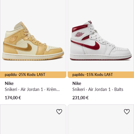
papildu -25% Kods: LAST
papildu -15% Kods: LAST
Nike
Nike
Snīkeri · Air Jordan 1 · Krēmkrāsas
Snīkeri · Air Jordan 1 · Balts
174,00
€
231,00
€