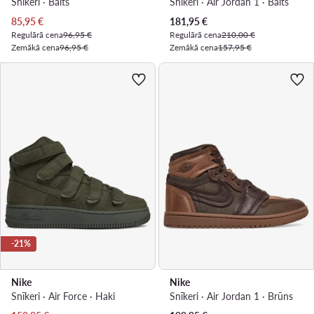
Snīkeri · Balts
Snīkeri · Air Jordan 1 · Balts
Pašreizējā cena
Pašreizējā cena
85,95
€
181,95
€
Regulārā cena
96,95 €
Regulārā cena
210,00 €
Zemākā cena
96,95 €
Zemākā cena
157,95 €
-21%
Nike
Nike
Snīkeri · Air Force · Haki
Snīkeri · Air Jordan 1 · Brūns