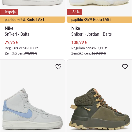
Iespēja
-34%
papildu -35% Kods: LAST
papildu -25% Kods: LAST
Nike
Nike
Snīkeri · Balts
Snīkeri · Jordan · Balts
Pašreizējā cena
Pašreizējā cena
79,95
€
108,99
€
Regulārā cena
90,00 €
Regulārā cena
167,00 €
Zemākā cena
90,00 €
Zemākā cena
167,00 €