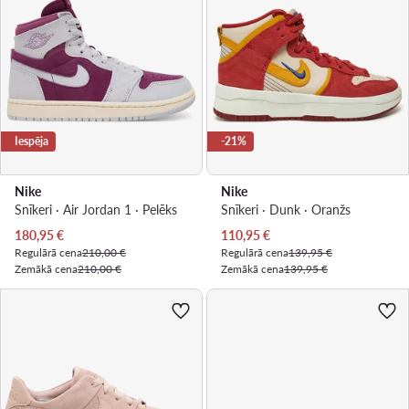
Iespēja
-21%
Nike
Nike
Snīkeri · Air Jordan 1 · Pelēks
Snīkeri · Dunk · Oranžs
Pašreizējā cena
Pašreizējā cena
180,95
€
110,95
€
Regulārā cena
210,00 €
Regulārā cena
139,95 €
Zemākā cena
210,00 €
Zemākā cena
139,95 €