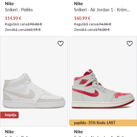
Nike
Nike
Snīkeri · Pelēks
Snīkeri · Air Jordan 1 · Krēmkrāsas
Pašreizējā cena
Pašreizējā cena
114,99
€
160,99
€
Regulārā cena
190,00 €
Regulārā cena
174,00 €
Zemākā cena
162,95 €
Zemākā cena
174,00 €
Iespēja
papildu -35% Kods: LAST
Nike
Nike