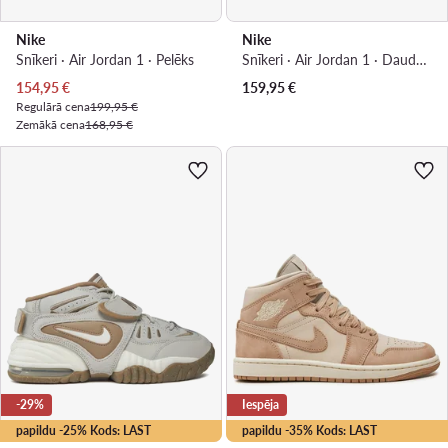
Nike
Nike
Snīkeri · Air Jordan 1 · Pelēks
Snīkeri · Air Jordan 1 · Daudzkrāsains
Pašreizējā cena
154,95
€
159,95
€
Regulārā cena
199,95 €
Zemākā cena
168,95 €
-29%
Iespēja
papildu -25% Kods: LAST
papildu -35% Kods: LAST