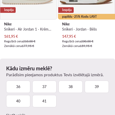
Iespēja
Iespēja
papildu -25% Kods: LAST
Nike
Nike
Snīkeri · Air Jordan 1 · Krēmkrāsas
Snīkeri · Jordan · Bēšs
Pašreizējā cena
Pašreizējā cena
161,95
€
147,95
€
Regulārā cena
210,00 €
Regulārā cena
230,00 €
Zemākā cena
177,95 €
Zemākā cena
159,95 €
Kādu izmēru meklē?
Parādīsim pieejamos produktus Tevis izvēlētajā izmērā.
36
37
38
39
40
41