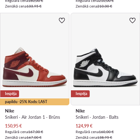
Regulārā cena
160,00 €
Regulārā cena
210,00 €
Zemākā cena
133,95 €
Zemākā cena
210,00 €
Iespēja
Iespēja
papildu -25% Kods: LAST
Nike
Nike
Snīkeri · Air Jordan 1 · Brūns
Snīkeri · Jordan · Balts
Pašreizējā cena
Pašreizējā cena
150,95
€
124,99
€
Regulārā cena
167,00 €
Regulārā cena
160,00 €
Zemākā cena
167,00 €
Zemākā cena
138,95 €