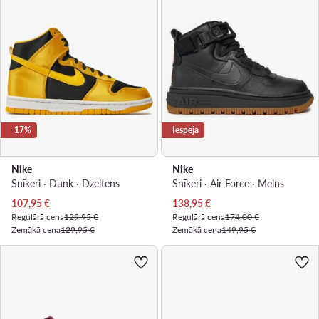
-17%
Iespēja
Nike
Nike
Snīkeri · Dunk · Dzeltens
Snīkeri · Air Force · Melns
Pašreizējā cena
Pašreizējā cena
107,95
€
138,95
€
Regulārā cena
129,95 €
Regulārā cena
174,00 €
Zemākā cena
129,95 €
Zemākā cena
149,95 €