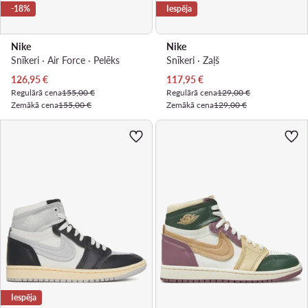
-18%
Iespēja
Nike
Nike
Snīkeri · Air Force · Pelēks
Snīkeri · Zaļš
Pašreizējā cena
Pašreizējā cena
126,95
€
117,95
€
Regulārā cena
155,00 €
Regulārā cena
129,00 €
Zemākā cena
155,00 €
Zemākā cena
129,00 €
Iespēja