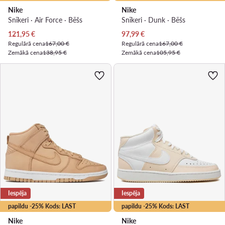
Nike
Nike
Snīkeri · Air Force · Bēšs
Snīkeri · Dunk · Bēšs
Pašreizējā cena
Pašreizējā cena
121,95
€
97,99
€
Regulārā cena
167,00 €
Regulārā cena
167,00 €
Zemākā cena
138,95 €
Zemākā cena
105,95 €
Iespēja
Iespēja
papildu -25% Kods: LAST
papildu -25% Kods: LAST
Nike
Nike