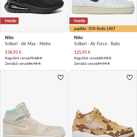
Iespēja
Iespēja
papildu -35% Kods: LAST
Nike
Nike
Snīkeri · Air Max · Melns
Snīkeri · Air Force · Balts
Pašreizējā cena
Pašreizējā cena
138,95
€
125,95
€
Regulārā cena
179,00 €
Regulārā cena
139,95 €
Zemākā cena
154,95 €
Zemākā cena
139,95 €