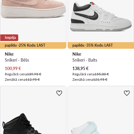
Iespēja
papildu -25% Kods: LAST
papildu -35% Kods: LAST
Nike
Nike
Snīkeri · Bēšs
Snīkeri · Balts
Pašreizējā cena
Pašreizējā cena
100,99
€
138,95
€
Regulārā cena
139,95 €
Regulārā cena
155,00 €
Zemākā cena
112,95 €
Zemākā cena
121,95 €