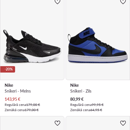
-20%
Nike
Nike
Snīkeri · Melns
Snīkeri · Zils
Pašreizējā cena
Pašreizējā cena
143,95
€
80,99
€
Regulārā cena
179,00 €
Regulārā cena
99,95 €
Zemākā cena
179,00 €
Zemākā cena
64,95 €