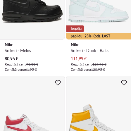
Iespēja
papildu -25% Kods: LAST
Nike
Nike
Snīkeri · Melns
Snīkeri · Dunk · Balts
Pašreizējā cena
Pašreizējā cena
80,95
€
111,99
€
Regulārā cena
90,00 €
Regulārā cena
129,95 €
Zemākā cena
61,95 €
Zemākā cena
120,95 €