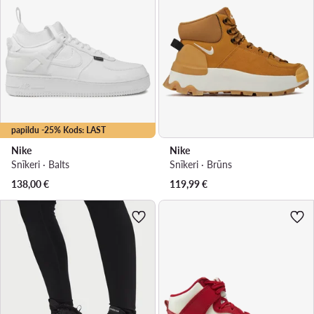
papildu -25% Kods: LAST
Nike
Nike
Snīkeri · Balts
Snīkeri · Brūns
138,00
€
119,99
€