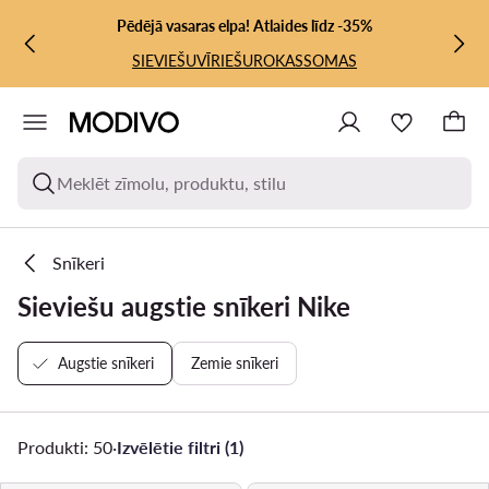
PĀRIET UZ GALVENO SATURU
PĀRIET UZ MEKLĒŠANU
Pēdējā vasaras elpa! Atlaides līdz -35%
SIEVIEŠU
VĪRIEŠU
ROKASSOMAS
Meklēt zīmolu, produktu, stilu
Snīkeri
Sieviešu augstie snīkeri Nike
Augstie snīkeri
Zemie snīkeri
Produkti: 50
·
Izvēlētie filtri (1)