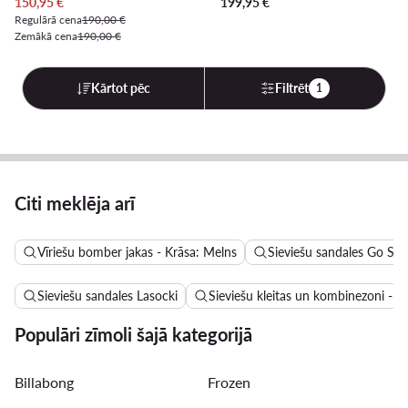
Pašreizējā cena
150,95
€
199,95
€
Regulārā cena
190,00 €
Zemākā cena
190,00 €
Kārtot pēc
Filtrēt
1
Citi meklēja arī
Vīriešu bomber jakas - Krāsa: Melns
Sieviešu sandales Go Sof
Sieviešu sandales Lasocki
Sieviešu kleitas un kombinezoni - A
Populāri zīmoli šajā kategorijā
Billabong
Frozen