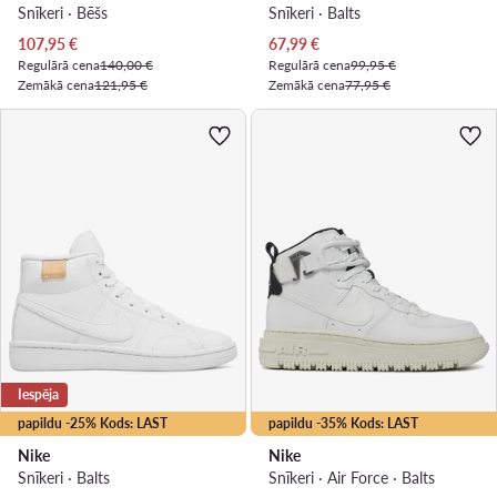
Snīkeri · Bēšs
Snīkeri · Balts
Pašreizējā cena
Pašreizējā cena
107,95
€
67,99
€
Regulārā cena
140,00 €
Regulārā cena
99,95 €
Zemākā cena
121,95 €
Zemākā cena
77,95 €
Iespēja
papildu -25% Kods: LAST
papildu -35% Kods: LAST
Nike
Nike
Snīkeri · Balts
Snīkeri · Air Force · Balts