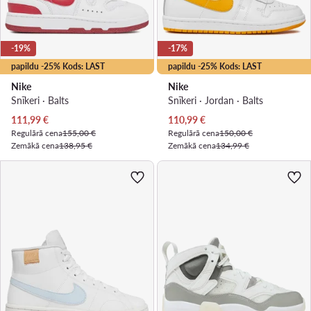
-19%
-17%
papildu -25% Kods: LAST
papildu -25% Kods: LAST
Nike
Nike
Snīkeri · Balts
Snīkeri · Jordan · Balts
Pašreizējā cena
Pašreizējā cena
111,99
€
110,99
€
Regulārā cena
155,00 €
Regulārā cena
150,00 €
Zemākā cena
138,95 €
Zemākā cena
134,99 €