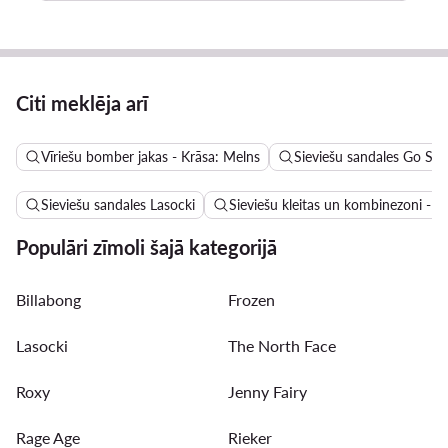
Citi meklēja arī
Vīriešu bomber jakas - Krāsa: Melns
Sieviešu sandales Go Sof
Sieviešu sandales Lasocki
Sieviešu kleitas un kombinezoni - A
Populāri zīmoli šajā kategorijā
Billabong
Frozen
Lasocki
The North Face
Roxy
Jenny Fairy
Rage Age
Rieker