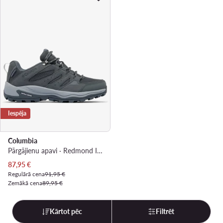
Iespēja
Columbia
Pārgājienu apavi · Redmond IV Low Waterproof 2128741 · Pelēks
Pašreizējā cena
87,95
€
Regulārā cena
91,95 €
Zemākā cena
89,95 €
Kārtot pēc
Filtrēt