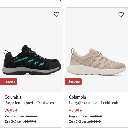
Iespēja
Iespēja
Columbia
Columbia
Pārgājienu apavi · Crestwood Waterproof 2099881 · Melns
Pārgājienu apavi · Peakfreak Roam™ Hiking 2108411 · Brūns
Pašreizējā cena
Pašreizējā cena
75,99
€
59,99
€
Regulārā cena
89,99 €
Regulārā cena
79,95 €
Zemākā cena
80,99 €
Zemākā cena
68,99 €