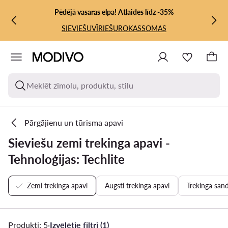
PĀRIET UZ GALVENO SATURU
PĀRIET UZ MEKLĒŠANU
Pēdējā vasaras elpa! Atlaides līdz -35%
SIEVIEŠU
VĪRIEŠU
ROKASSOMAS
Meklēt zīmolu, produktu, stilu
Pārgājienu un tūrisma apavi
Sieviešu zemi trekinga apavi -
Tehnoloģijas: Techlite
Zemi trekinga apavi
Augsti trekinga apavi
Trekinga san
Produkti: 5
·
Izvēlētie filtri (1)