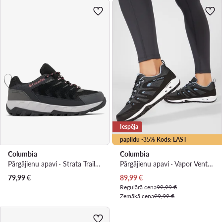
Iespēja
papildu -35% Kods: LAST
Columbia
Columbia
Pārgājienu apavi · Strata Trail Low 2078551 · Melns
Pārgājienu apavi · Vapor Vent BL4524 · Melns
Pašreizējā cena
79,99
€
89,99
€
Regulārā cena
99,99 €
Zemākā cena
99,99 €