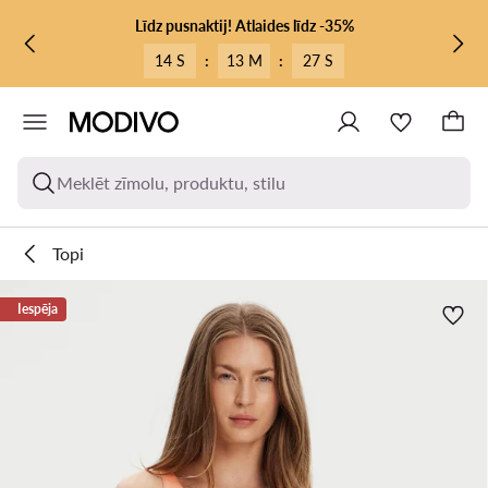
PĀRIET UZ GALVENO SATURU
PĀRIET UZ MEKLĒŠANU
Līdz pusnaktij! Atlaides līdz -35%
14 S
:
13 M
:
27 S
Meklēt zīmolu, produktu, stilu
Topi
Iespēja