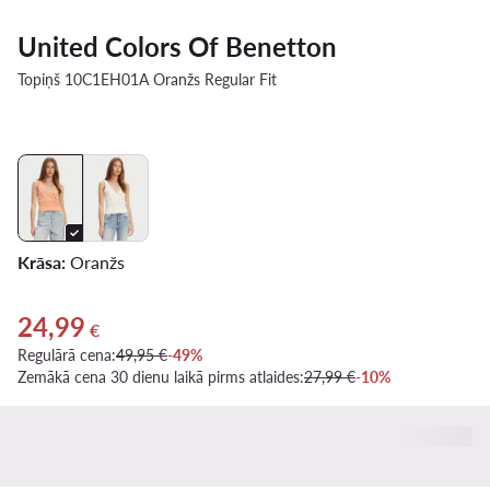
United Colors Of Benetton
Topiņš 10C1EH01A Oranžs Regular Fit
Krāsa:
Oranžs
24,99
Pašreizējā cena 24,99 €
€
Regulārā cena:
49,95 €
-49%
Zemākā cena 30 dienu laikā pirms atlaides:
27,99 €
-10%