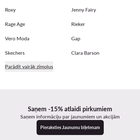
Roxy
Jenny Fairy
Rage Age
Rieker
Vero Moda
Gap
Skechers
Clara Barson
Parādīt vairāk zīmolus
Saņem -15% atlaidi pirkumiem
Saņem informāciju par jaunumiem un akcijām
Pieraksties Jaunumu biļetenam