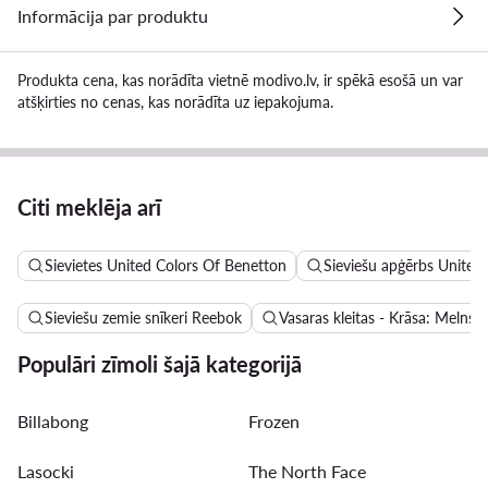
Informācija par produktu
Produkta cena, kas norādīta vietnē modivo.lv, ir spēkā esošā un var
atšķirties no cenas, kas norādīta uz iepakojuma.
Citi meklēja arī
Sievietes United Colors Of Benetton
Sieviešu apģērbs United
Sieviešu zemie snīkeri Reebok
Vasaras kleitas - Krāsa: Melns
Populāri zīmoli šajā kategorijā
Billabong
Frozen
Lasocki
The North Face