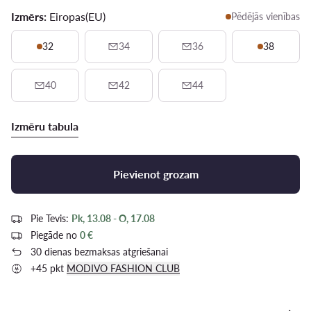
Izmērs:
Eiropas(EU)
Pēdējās vienības
32
34
36
38
40
42
44
Izmēru tabula
Pievienot grozam
Pie Tevis:
Pk, 13.08 - O, 17.08
Piegāde no
0 €
30 dienas bezmaksas atgriešanai
+45 pkt
MODIVO FASHION CLUB