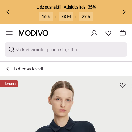
PĀRIET UZ GALVENO SATURU
PĀRIET UZ MEKLĒŠANU
Līdz pusnaktij! Atlaides līdz -35%
16 S
:
38 M
:
29 S
Meklēt zīmolu, produktu, stilu
Ikdienas krekli
Iespēja