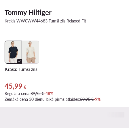
Tommy Hilfiger
Krekls WW0WW44683 Tumši zils Relaxed Fit
Krāsa:
Tumši zils
45,99
Pašreizējā cena 45,99 €
€
Regulārā cena:
89,95 €
-48%
Zemākā cena 30 dienu laikā pirms atlaides:
50,95 €
-9%