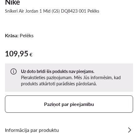
Nike
Snīkeri Air Jordan 1 Mid (GS) DQ8423 001 Pelēks
Krāsa:
Pelēks
109,95
109,95 €
€
Uz doto brīdi šis podukts nav pieejams.
Pierakstieties paziņojumam. Mēs Jūs informēsim, kad
produkts atkārtoti parādīsies pārdošanā.
Paziņot par pieejamību
Informācija par produktu