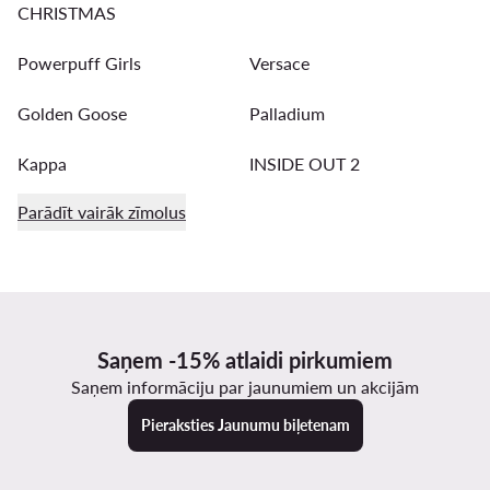
CHRISTMAS
Powerpuff Girls
Versace
Golden Goose
Palladium
Kappa
INSIDE OUT 2
Parādīt vairāk zīmolus
Saņem -15% atlaidi pirkumiem
Saņem informāciju par jaunumiem un akcijām
Pieraksties Jaunumu biļetenam