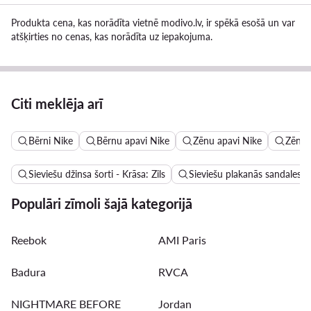
Produkta cena, kas norādīta vietnē modivo.lv, ir spēkā esošā un var
atšķirties no cenas, kas norādīta uz iepakojuma.
Citi meklēja arī
Bērni Nike
Bērnu apavi Nike
Zēnu apavi Nike
Zēnu 
Sieviešu džinsa šorti - Krāsa: Zils
Sieviešu plakanās sandales - 
Populāri zīmoli šajā kategorijā
Reebok
AMI Paris
Badura
RVCA
NIGHTMARE BEFORE
Jordan