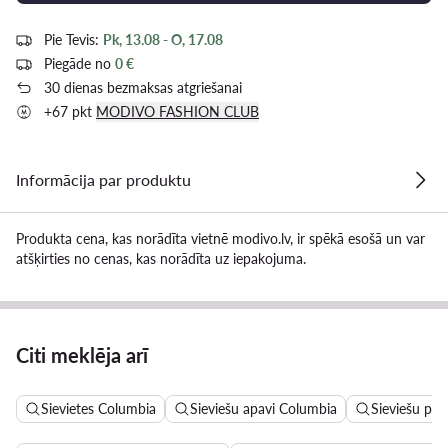
Pie Tevis:
Pk, 13.08 - O, 17.08
Piegāde no
0 €
30 dienas bezmaksas atgriešanai
+67 pkt
MODIVO FASHION CLUB
Informācija par produktu
Produkta cena, kas norādīta vietnē modivo.lv, ir spēkā esošā un var
atšķirties no cenas, kas norādīta uz iepakojuma.
Citi meklēja arī
Sievietes Columbia
Sieviešu apavi Columbia
Sieviešu pār