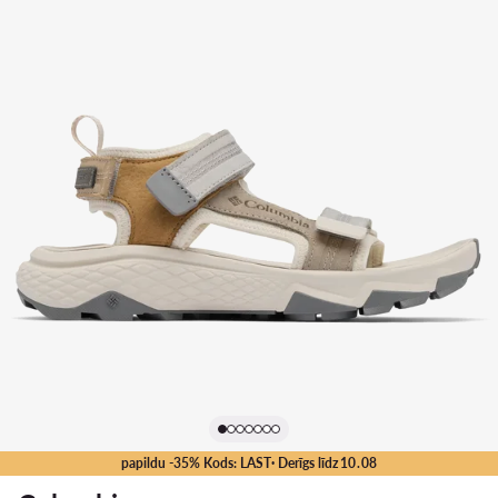
papildu -35% Kods: LAST
· Derīgs līdz
10
.
08