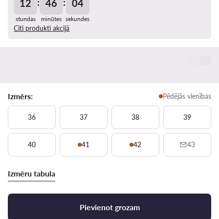
:
:
12
46
04
stundas
minūtes
sekundes
Citi produkti akcijā
Izmērs:
Pēdējās vienības
36
37
38
39
40
41
42
43
Izmēru tabula
Pievienot grozam