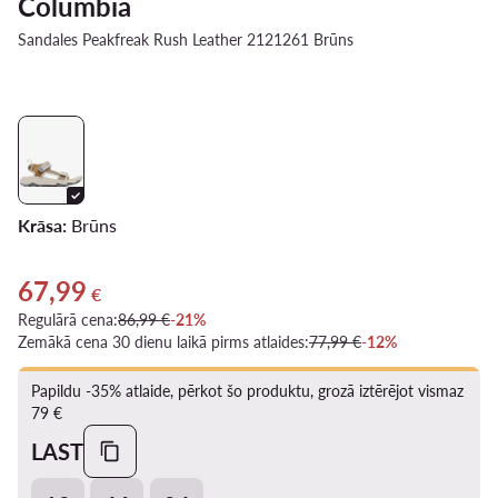
Columbia
Sandales Peakfreak Rush Leather 2121261 Brūns
Krāsa:
Brūns
67,99
Pašreizējā cena 67,99 €
€
Regulārā cena:
86,99 €
-21%
Zemākā cena 30 dienu laikā pirms atlaides:
77,99 €
-12%
Papildu -35% atlaide, pērkot šo produktu, grozā iztērējot vismaz
79 €
LAST