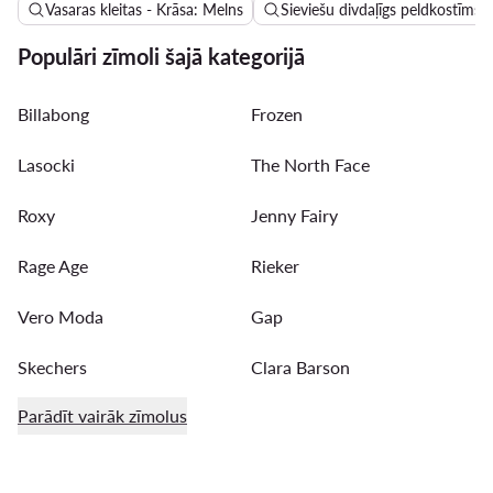
Vasaras kleitas - Krāsa: Melns
Sieviešu divdaļīgs peldkostīms 
Populāri zīmoli šajā kategorijā
Billabong
Frozen
Lasocki
The North Face
Roxy
Jenny Fairy
Rage Age
Rieker
Vero Moda
Gap
Skechers
Clara Barson
Parādīt vairāk zīmolus