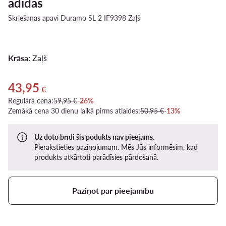
adidas
Skriešanas apavi Duramo SL 2 IF9398 Zaļš
Krāsa:
Zaļš
43,95
Pašreizējā cena 43,95 €
€
Regulārā cena:
59,95 €
-26%
Zemākā cena 30 dienu laikā pirms atlaides:
50,95 €
-13%
Uz doto brīdi šis podukts nav pieejams.
Pierakstieties paziņojumam. Mēs Jūs informēsim, kad
produkts atkārtoti parādīsies pārdošanā.
Paziņot par pieejamību