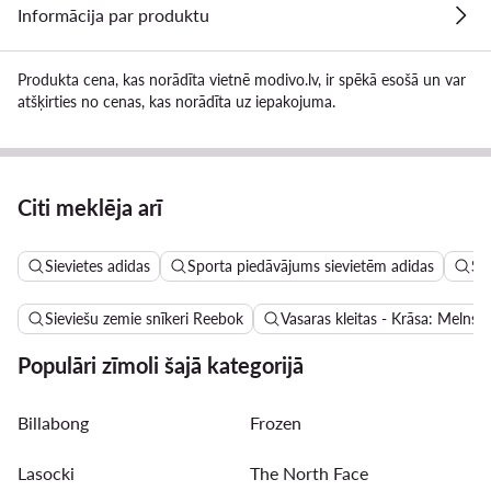
Informācija par produktu
Produkta cena, kas norādīta vietnē modivo.lv, ir spēkā esošā un var
atšķirties no cenas, kas norādīta uz iepakojuma.
Citi meklēja arī
Sievietes adidas
Sporta piedāvājums sievietēm adidas
Si
Sieviešu zemie snīkeri Reebok
Vasaras kleitas - Krāsa: Melns
Populāri zīmoli šajā kategorijā
Billabong
Frozen
Lasocki
The North Face