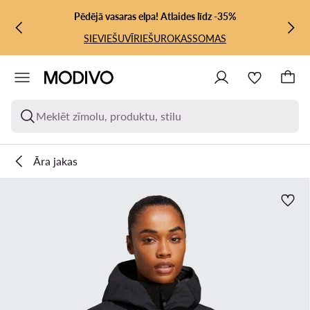
PĀRIET UZ GALVENO SATURU
PĀRIET UZ MEKLĒŠANU
Pēdējā vasaras elpa! Atlaides līdz -35%
SIEVIEŠU
VĪRIEŠU
ROKASSOMAS
Meklēt zīmolu, produktu, stilu
Āra jakas