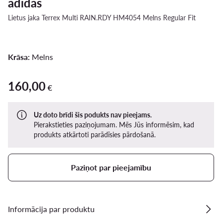
adidas
Lietus jaka Terrex Multi RAIN.RDY HM4054 Melns Regular Fit
Krāsa:
Melns
160,00
160,00 €
€
Uz doto brīdi šis podukts nav pieejams.
Pierakstieties paziņojumam. Mēs Jūs informēsim, kad
produkts atkārtoti parādīsies pārdošanā.
Paziņot par pieejamību
Informācija par produktu