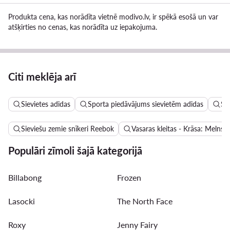
Produkta cena, kas norādīta vietnē modivo.lv, ir spēkā esošā un var
atšķirties no cenas, kas norādīta uz iepakojuma.
Citi meklēja arī
Sievietes adidas
Sporta piedāvājums sievietēm adidas
Si
Sieviešu zemie snīkeri Reebok
Vasaras kleitas - Krāsa: Melns
Populāri zīmoli šajā kategorijā
Billabong
Frozen
Lasocki
The North Face
Roxy
Jenny Fairy