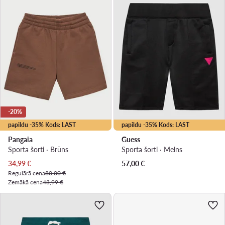
-20%
papildu -35% Kods: LAST
papildu -35% Kods: LAST
Pangaia
Guess
Sporta šorti · Brūns
Sporta šorti · Melns
Pašreizējā cena
34,99
€
57,00
€
Regulārā cena
80,00 €
Zemākā cena
43,99 €