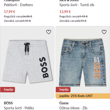
Peldšorti · Dzeltens
Sporta šorti · Tumši zils
Pašreizējā cena
Pašreizējā cena
17,99
€
13,99
€
Regulārā cena
24,00 €
Regulārā cena
19,95 €
Zemākā cena
19,99 €
Zemākā cena
15,99 €
Iespēja
Iespēja
papildu -25% Kods: LAST
BOSS
Guess
Sporta šorti · Pelēks
Džinsa bikses · Zils