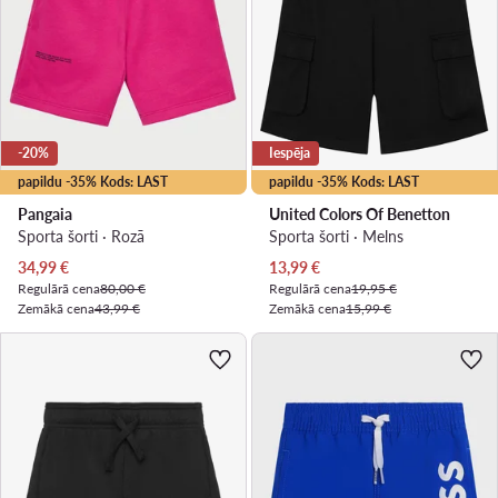
-20%
Iespēja
papildu -35% Kods: LAST
papildu -35% Kods: LAST
Pangaia
United Colors Of Benetton
Sporta šorti · Rozā
Sporta šorti · Melns
Pašreizējā cena
Pašreizējā cena
34,99
€
13,99
€
Regulārā cena
80,00 €
Regulārā cena
19,95 €
Zemākā cena
43,99 €
Zemākā cena
15,99 €