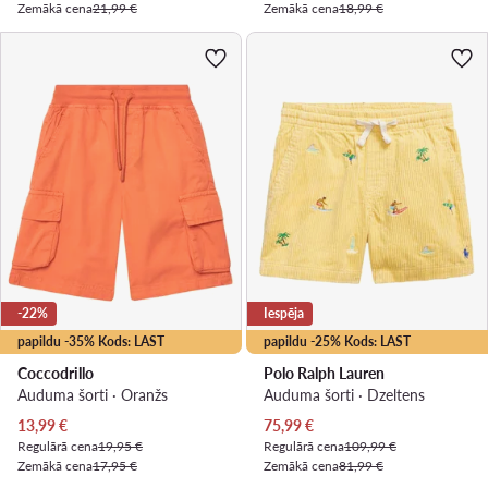
Zemākā cena
21,99 €
Zemākā cena
18,99 €
-22%
Iespēja
papildu -35% Kods: LAST
papildu -25% Kods: LAST
Coccodrillo
Polo Ralph Lauren
Auduma šorti · Oranžs
Auduma šorti · Dzeltens
Pašreizējā cena
Pašreizējā cena
13,99
€
75,99
€
Regulārā cena
19,95 €
Regulārā cena
109,99 €
Zemākā cena
17,95 €
Zemākā cena
81,99 €