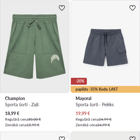
-20%
papildu -35% Kods: LAST
Champion
Mayoral
Sporta šorti · Zaļš
Sporta šorti · Pelēks
Pašreizējā cena
Pašreizējā cena
18,99
€
19,99
€
Regulārā cena
30,00 €
Regulārā cena
24,99 €
Zemākā cena
15,99 €
Zemākā cena
24,99 €