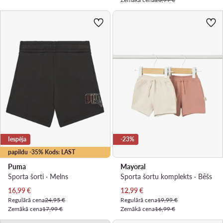
Iespēja
-23%
papildu -35% Kods: LAST
Puma
Mayoral
Sporta šorti · Melns
Sporta šortu komplekts · Bēšs
Pašreizējā cena
Pašreizējā cena
16,99
€
12,99
€
Regulārā cena
24,95 €
Regulārā cena
19,99 €
Zemākā cena
17,99 €
Zemākā cena
16,99 €