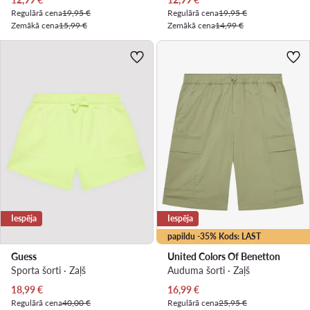
Regulārā cena
19,95 €
Regulārā cena
19,95 €
Zemākā cena
15,99 €
Zemākā cena
14,99 €
Iespēja
Iespēja
papildu -35% Kods: LAST
Guess
United Colors Of Benetton
Sporta šorti · Zaļš
Auduma šorti · Zaļš
Pašreizējā cena
Pašreizējā cena
18,99
€
16,99
€
Regulārā cena
40,00 €
Regulārā cena
25,95 €