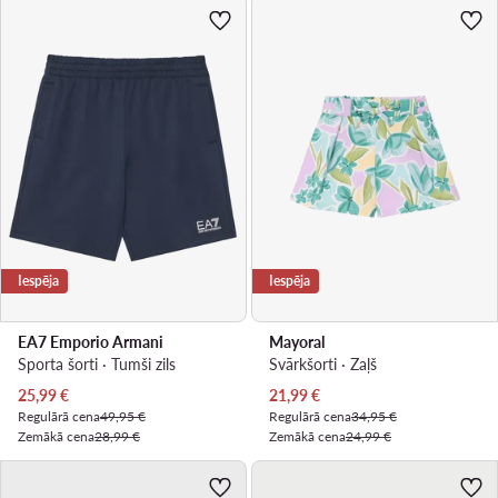
Iespēja
Iespēja
EA7 Emporio Armani
Mayoral
Sporta šorti · Tumši zils
Svārkšorti · Zaļš
Pašreizējā cena
Pašreizējā cena
25,99
€
21,99
€
Regulārā cena
49,95 €
Regulārā cena
34,95 €
Zemākā cena
28,99 €
Zemākā cena
24,99 €