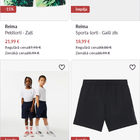
-15%
Iespēja
Reima
Reima
Peldšorti · Zaļš
Sporta šorti · Gaiši zils
Pašreizējā cena
Pašreizējā cena
21,99
€
18,99
€
Regulārā cena
37,95 €
Regulārā cena
33,00 €
Zemākā cena
25,99 €
Zemākā cena
20,99 €