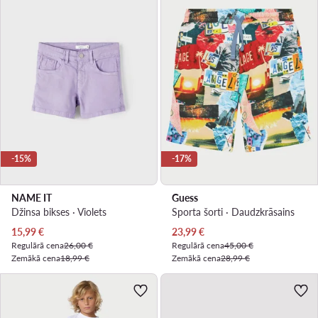
-15%
-17%
NAME IT
Guess
Džinsa bikses · Violets
Sporta šorti · Daudzkrāsains
Pašreizējā cena
Pašreizējā cena
15,99
€
23,99
€
Regulārā cena
26,00 €
Regulārā cena
45,00 €
Zemākā cena
18,99 €
Zemākā cena
28,99 €