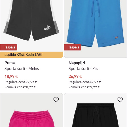
Iespēja
Iespēja
papildu -25% Kods: LAST
Puma
Napapijri
Sporta šorti · Melns
Sporta šorti · Zils
Pašreizējā cena
Pašreizējā cena
18,99
€
26,99
€
Regulārā cena
29,95 €
Regulārā cena
49,95 €
Zemākā cena
20,99 €
Zemākā cena
29,99 €