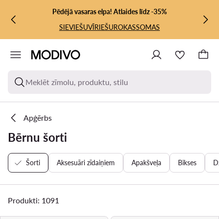
PĀRIET UZ GALVENO SATURU
PĀRIET UZ MEKLĒŠANU
Pēdējā vasaras elpa! Atlaides līdz -35%
SIEVIEŠU
VĪRIEŠU
ROKASSOMAS
Meklēt zīmolu, produktu, stilu
Apģērbs
Bērnu šorti
Šorti
Aksesuāri zīdaiņiem
Apakšveļa
Bikses
D
Produkti: 1091