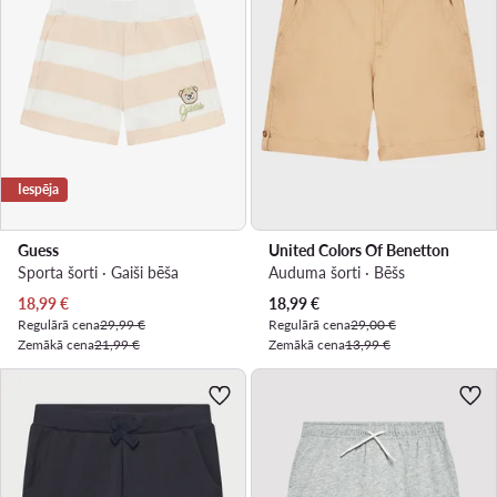
Iespēja
Guess
United Colors Of Benetton
Sporta šorti · Gaiši bēša
Auduma šorti · Bēšs
Pašreizējā cena
Pašreizējā cena
18,99
€
18,99
€
Regulārā cena
29,99 €
Regulārā cena
29,00 €
Zemākā cena
21,99 €
Zemākā cena
13,99 €