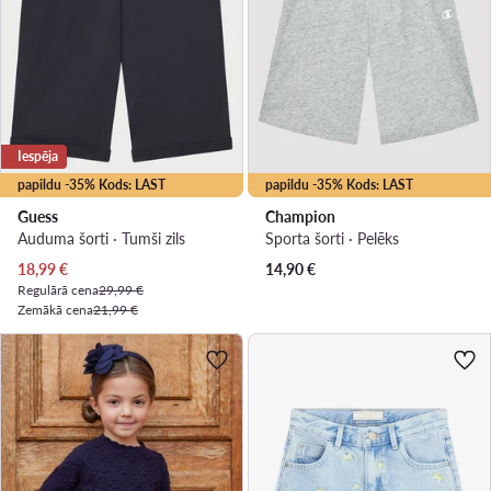
Iespēja
papildu -35% Kods: LAST
papildu -35% Kods: LAST
Guess
Champion
Auduma šorti · Tumši zils
Sporta šorti · Pelēks
Pašreizējā cena
18,99
€
14,90
€
Regulārā cena
29,99 €
Zemākā cena
21,99 €