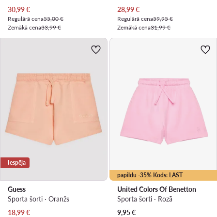
Pašreizējā cena
Pašreizējā cena
30,99
€
28,99
€
Regulārā cena
55,00 €
Regulārā cena
59,95 €
Zemākā cena
33,99 €
Zemākā cena
31,99 €
Iespēja
papildu -35% Kods: LAST
Guess
United Colors Of Benetton
Sporta šorti · Oranžs
Sporta šorti · Rozā
Pašreizējā cena
18,99
€
9,95
€