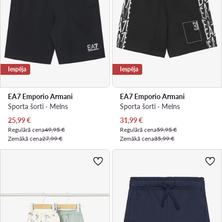
Iespēja
Iespēja
EA7 Emporio Armani
EA7 Emporio Armani
Sporta šorti · Melns
Sporta šorti · Melns
Pašreizējā cena
Pašreizējā cena
25,99
€
31,99
€
Regulārā cena
49,95 €
Regulārā cena
59,95 €
Zemākā cena
27,99 €
Zemākā cena
35,99 €