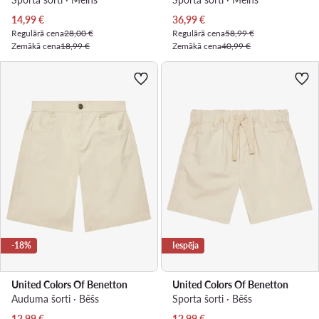
Pašreizējā cena
Pašreizējā cena
14,99
€
36,99
€
Regulārā cena
28,00 €
Regulārā cena
58,99 €
Zemākā cena
18,99 €
Zemākā cena
40,99 €
-18%
Iespēja
United Colors Of Benetton
United Colors Of Benetton
Auduma šorti · Bēšs
Sporta šorti · Bēšs
Pašreizējā cena
Pašreizējā cena
12,99
€
12,99
€