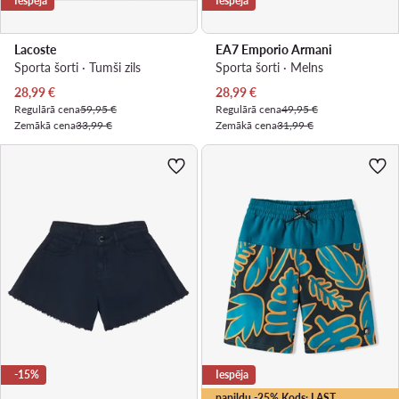
Iespēja
Iespēja
Lacoste
EA7 Emporio Armani
Sporta šorti · Tumši zils
Sporta šorti · Melns
Pašreizējā cena
Pašreizējā cena
28,99
€
28,99
€
Regulārā cena
59,95 €
Regulārā cena
49,95 €
Zemākā cena
33,99 €
Zemākā cena
31,99 €
-15%
Iespēja
papildu -25% Kods: LAST