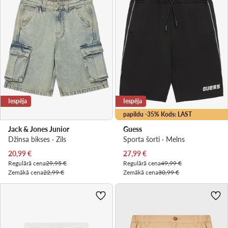
Iespēja
Iespēja
papildu -35% Kods: LAST
Jack & Jones Junior
Guess
Džinsa bikses · Zils
Sporta šorti · Melns
Pašreizējā cena
Pašreizējā cena
20,99
€
27,99
€
Regulārā cena
29,95 €
Regulārā cena
49,99 €
Zemākā cena
22,99 €
Zemākā cena
30,99 €