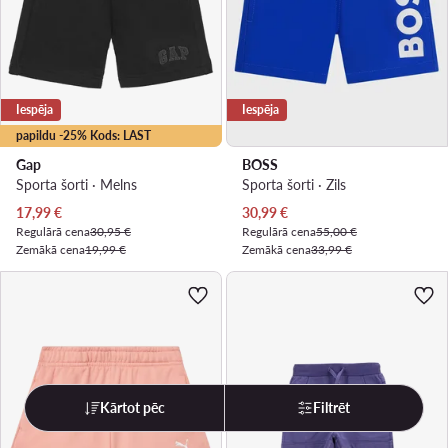
Iespēja
Iespēja
papildu -25% Kods: LAST
Gap
BOSS
Sporta šorti · Melns
Sporta šorti · Zils
Pašreizējā cena
Pašreizējā cena
17,99
€
30,99
€
Regulārā cena
30,95 €
Regulārā cena
55,00 €
Zemākā cena
19,99 €
Zemākā cena
33,99 €
Kārtot pēc
Filtrēt