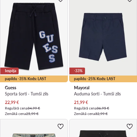
Iespēja
-33%
papildu -35% Kods: LAST
papildu -25% Kods: LAST
Guess
Mayoral
Sporta šorti · Tumši zils
Auduma šorti · Tumši zils
Pašreizējā cena
Pašreizējā cena
22,99
€
21,99
€
Regulārā cena
34,99 €
Regulārā cena
36,95 €
Zemākā cena
25,99 €
Zemākā cena
32,99 €