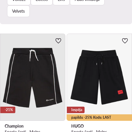
Velvets
-21%
Iespēja
papildu -25% Kods: LAST
Champion
HUGO
Sporta šorti · Melns
Sporta šorti · Melns