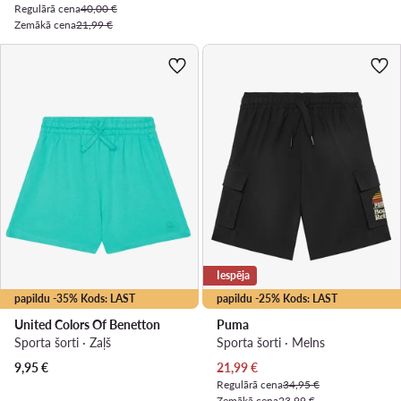
Regulārā cena
40,00 €
Zemākā cena
21,99 €
Iespēja
papildu -35% Kods: LAST
papildu -25% Kods: LAST
United Colors Of Benetton
Puma
Sporta šorti · Zaļš
Sporta šorti · Melns
Pašreizējā cena
9,95
€
21,99
€
Regulārā cena
34,95 €
Zemākā cena
23,99 €