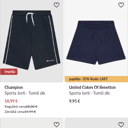
Iespēja
papildu -35% Kods: LAST
Champion
United Colors Of Benetton
Sporta šorti · Tumši zils
Sporta šorti · Tumši zils
Pašreizējā cena
18,99
€
9,95
€
Regulārā cena
28,00 €
Zemākā cena
19,99 €