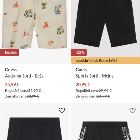
Iespēja
-22%
papildu -35% Kods: LAST
Guess
Guess
Auduma šorti · Bēšs
Sporta šorti · Melns
Pašreizējā cena
Pašreizējā cena
25,99
€
20,99
€
Regulārā cena
52,95 €
Regulārā cena
29,99 €
Zemākā cena
28,99 €
Zemākā cena
26,99 €