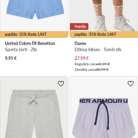
Iespēja
papildu -35% Kods: LAST
papildu -35% Kods: LAST
United Colors Of Benetton
Guess
Sporta šorti · Zils
Džinsa bikses · Tumši zils
Pašreizējā cena
9,95
€
27,99
€
Regulārā cena
49,99 €
Zemākā cena
30,99 €