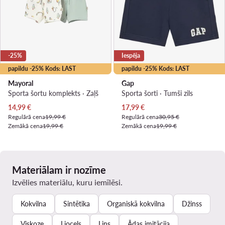
-25%
Iespēja
papildu -25% Kods: LAST
papildu -25% Kods: LAST
Mayoral
Gap
Sporta šortu komplekts · Zaļš
Sporta šorti · Tumši zils
Pašreizējā cena
Pašreizējā cena
14,99
€
17,99
€
Regulārā cena
19,99 €
Regulārā cena
30,95 €
Zemākā cena
19,99 €
Zemākā cena
19,99 €
Materiālam ir nozīme
Izvēlies materiālu, kuru iemīlēsi.
Kokvilna
Sintētika
Organiskā kokvilna
Džinss
Viskoze
Liocels
Lins
Ādas imitācija