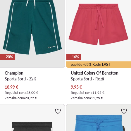
-20%
-16%
papildu -35% Kods: LAST
Champion
United Colors Of Benetton
Sporta šorti · Zaļš
Sporta šorti · Rozā
Pašreizējā cena
Pašreizējā cena
18,99
€
9,95
€
Regulārā cena
28,00 €
Regulārā cena
11,95 €
Zemākā cena
23,99 €
Zemākā cena
11,95 €