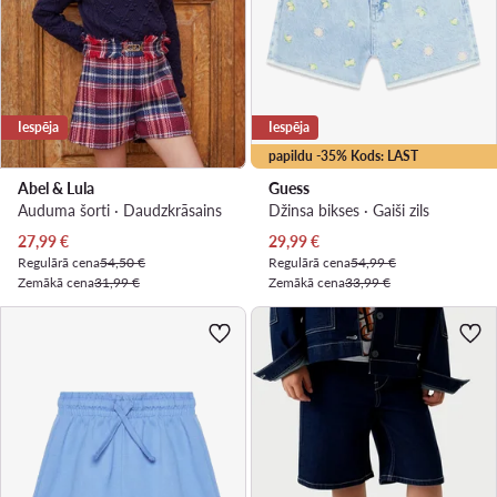
Iespēja
Iespēja
papildu -35% Kods: LAST
Abel & Lula
Guess
Auduma šorti · Daudzkrāsains
Džinsa bikses · Gaiši zils
Pašreizējā cena
Pašreizējā cena
27,99
€
29,99
€
Regulārā cena
54,50 €
Regulārā cena
54,99 €
Zemākā cena
31,99 €
Zemākā cena
33,99 €