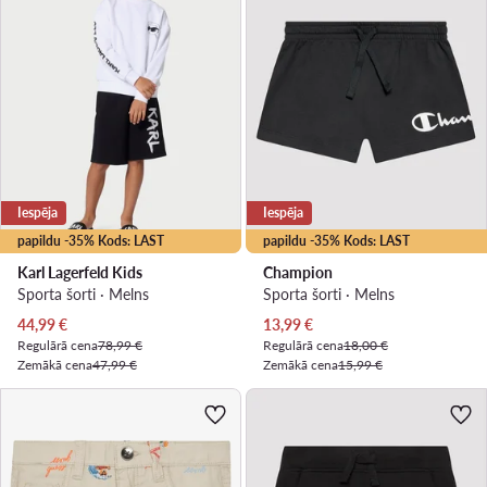
Iespēja
Iespēja
papildu -35% Kods: LAST
papildu -35% Kods: LAST
Karl Lagerfeld Kids
Champion
Sporta šorti · Melns
Sporta šorti · Melns
Pašreizējā cena
Pašreizējā cena
44,99
€
13,99
€
Regulārā cena
78,99 €
Regulārā cena
18,00 €
Zemākā cena
47,99 €
Zemākā cena
15,99 €