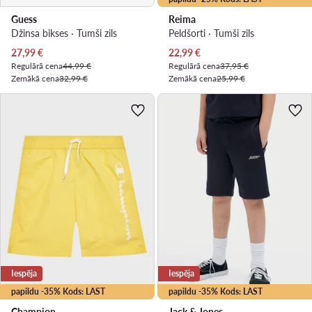
Guess
Reima
Džinsa bikses · Tumši zils
Peldšorti · Tumši zils
Pašreizējā cena
Pašreizējā cena
27,99
€
22,99
€
Regulārā cena
44,99 €
Regulārā cena
37,95 €
Zemākā cena
32,99 €
Zemākā cena
25,99 €
Iespēja
Iespēja
papildu -35% Kods: LAST
papildu -35% Kods: LAST
Champion
Jack & Jones