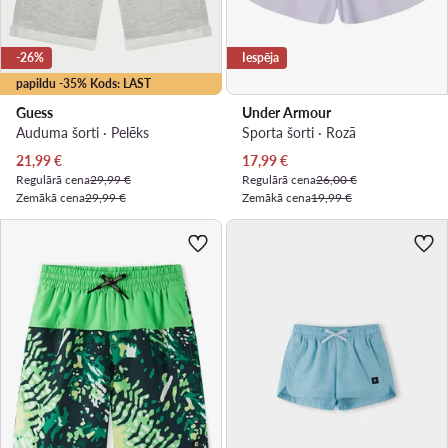
-26%
Iespēja
papildu -35% Kods: LAST
Guess
Under Armour
Auduma šorti · Pelēks
Sporta šorti · Rozā
Pašreizējā cena
Pašreizējā cena
21,99
€
17,99
€
Regulārā cena
29,99 €
Regulārā cena
26,00 €
Zemākā cena
29,99 €
Zemākā cena
19,99 €