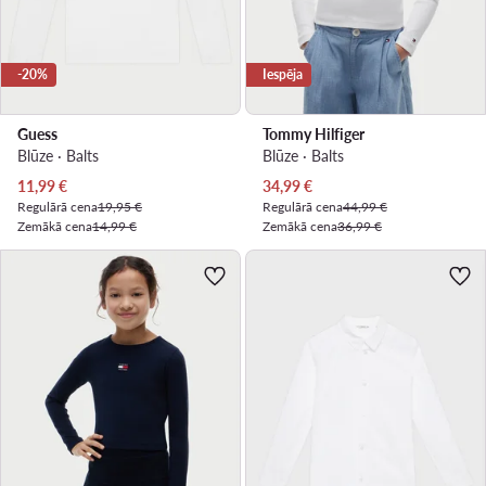
-20%
Iespēja
Guess
Tommy Hilfiger
Blūze · Balts
Blūze · Balts
Pašreizējā cena
Pašreizējā cena
11,99
€
34,99
€
Regulārā cena
19,95 €
Regulārā cena
44,99 €
Zemākā cena
14,99 €
Zemākā cena
36,99 €