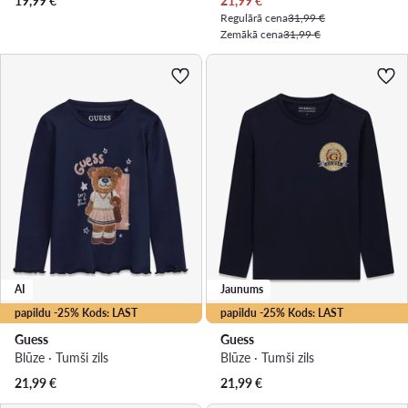
19,99
€
21,99
€
Regulārā cena
31,99 €
Zemākā cena
31,99 €
AI
Jaunums
papildu -25% Kods: LAST
papildu -25% Kods: LAST
Guess
Guess
Blūze · Tumši zils
Blūze · Tumši zils
21,99
€
21,99
€