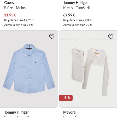
Guess
Tommy Hilfiger
Blūze · Melns
Krekls · Tumši zils
Pašreizējā cena
Pašreizējā cena
11,95
€
67,99
€
Regulārā cena
19,95 €
Regulārā cena
71,00 €
Zemākā cena
13,95 €
Zemākā cena
52,99 €
-41%
Tommy Hilfiger
Mayoral