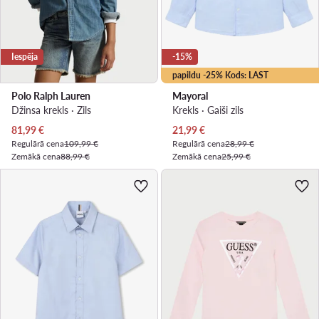
Iespēja
-15%
papildu -25% Kods: LAST
Polo Ralph Lauren
Mayoral
Džinsa krekls · Zils
Krekls · Gaiši zils
Pašreizējā cena
Pašreizējā cena
81,99
€
21,99
€
Regulārā cena
109,99 €
Regulārā cena
28,99 €
Zemākā cena
88,99 €
Zemākā cena
25,99 €