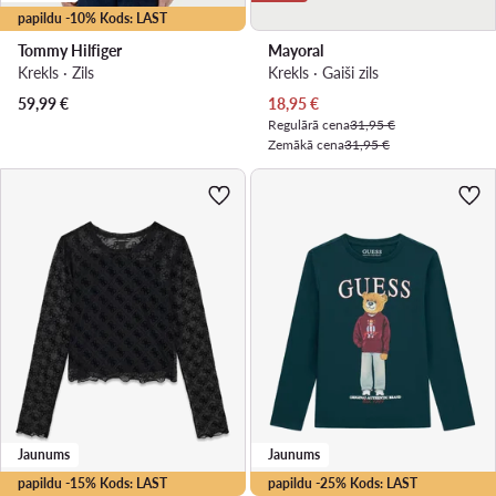
papildu -10% Kods: LAST
Tommy Hilfiger
Mayoral
Krekls · Zils
Krekls · Gaiši zils
Pašreizējā cena
59,99
€
18,95
€
Regulārā cena
31,95 €
Zemākā cena
31,95 €
Jaunums
Jaunums
papildu -15% Kods: LAST
papildu -25% Kods: LAST