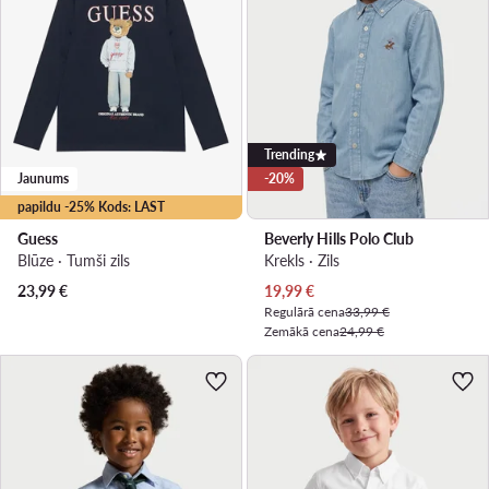
Trending
Jaunums
-20%
papildu -25% Kods: LAST
Guess
Beverly Hills Polo Club
Blūze · Tumši zils
Krekls · Zils
Pašreizējā cena
23,99
€
19,99
€
Regulārā cena
33,99 €
Zemākā cena
24,99 €