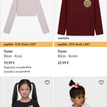
Jaunums
papildu -15% Kods: LAST
papildu -25% Kods: LAST
Guess
Guess
Blūze · Rozā
Blūze · Bordo
Pašreizējā cena
19,99
€
21,99
€
Regulārā cena
21,99 €
Zemākā cena
17,99 €