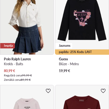
Iespēja
Jaunums
papildu -25% Kods: LAST
Polo Ralph Lauren
Guess
Krekls · Balts
Blūze · Melns
Pašreizējā cena
80,99
€
19,99
€
Regulārā cena
99,99 €
Zemākā cena
89,99 €