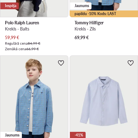
Iespēja
Jaunums
papildu -10% Kods: LAST
Polo Ralph Lauren
Tommy Hilfiger
Krekls · Balts
Krekls · Zils
Pašreizējā cena
59,99
€
69,99
€
Regulārā cena
84,99 €
Zemākā cena
66,99 €
Jaunums
-41%