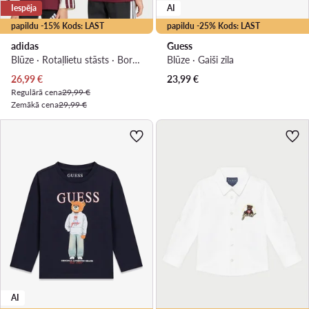
Iespēja
AI
papildu -15% Kods: LAST
papildu -25% Kods: LAST
adidas
Guess
Blūze · Rotaļlietu stāsts · Bordo
Blūze · Gaiši zila
Pašreizējā cena
26,99
€
23,99
€
Regulārā cena
29,99 €
Zemākā cena
29,99 €
AI