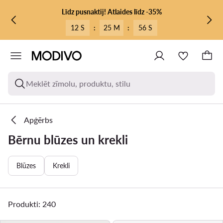
PĀRIET UZ GALVENO SATURU
PĀRIET UZ MEKLĒŠANU
Līdz pusnaktij! Atlaides līdz -35%
12 S
:
25 M
:
54 S
Meklēt zīmolu, produktu, stilu
Apģērbs
Bērnu blūzes un krekli
Blūzes
Krekli
Produkti: 240