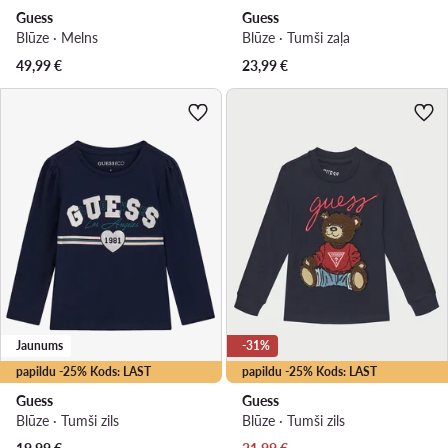
Guess
Guess
Blūze · Melns
Blūze · Tumši zaļa
49,99
€
23,99
€
Jaunums
-31%
papildu -25% Kods: LAST
papildu -25% Kods: LAST
Guess
Guess
Blūze · Tumši zils
Blūze · Tumši zils
Pašreizējā cena