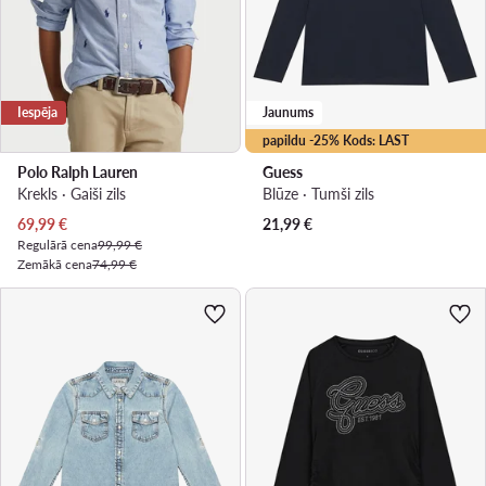
Iespēja
Jaunums
papildu -25% Kods: LAST
Polo Ralph Lauren
Guess
Krekls · Gaiši zils
Blūze · Tumši zils
Pašreizējā cena
69,99
€
21,99
€
Regulārā cena
99,99 €
Zemākā cena
74,99 €