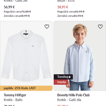
Krekls · Gaiši zils
Blūze · Écru
Pašreizējā cena
Pašreizējā cena
56,99
€
18,95
€
Regulārā cena
71,00 €
Regulārā cena
31,95 €
Zemākā cena
45,99 €
Zemākā cena
31,95 €
Trending
Iespēja
papildu -25% Kods: LAST
Tommy Hilfiger
Beverly Hills Polo Club
Krekls · Balts
Krekls · Gaiši zila