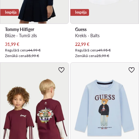
Iespēja
Iespēja
Tommy Hilfiger
Guess
Blūze · Tumši zils
Krekls · Balts
Pašreizējā cena
Pašreizējā cena
31,99
€
22,99
€
Regulārā cena
44,99 €
Regulārā cena
49,95 €
Zemākā cena
35,99 €
Zemākā cena
25,99 €