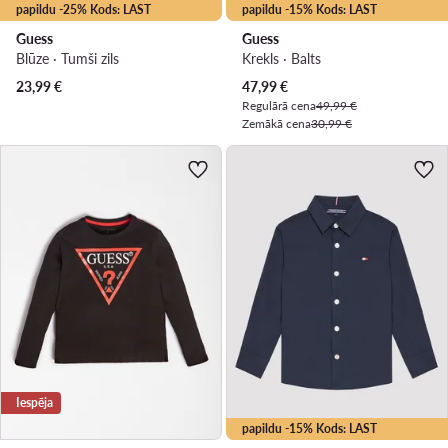
papildu -25% Kods: LAST
papildu -15% Kods: LAST
Guess
Guess
Blūze · Tumši zils
Krekls · Balts
Pašreizējā cena
23,99
€
47,99
€
Regulārā cena
49,99 €
Zemākā cena
30,99 €
Iespēja
papildu -15% Kods: LAST