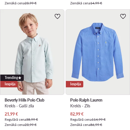
Zemākā cena
23,99 €
Zemākā cena
14,99 €
Trending
Iespēja
Iespēja
Beverly Hills Polo Club
Polo Ralph Lauren
Krekls · Gaiši zila
Krekls · Zils
Pašreizējā cena
Pašreizējā cena
21,99
€
82,99
€
Regulārā cena
38,99 €
Regulārā cena
114,99 €
Zemākā cena
23,99 €
Zemākā cena
86,99 €