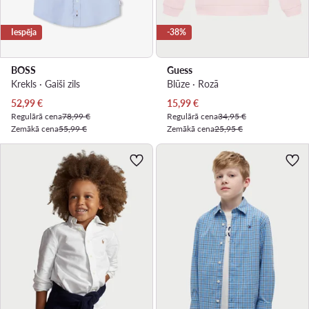
Iespēja
-38%
BOSS
Guess
Krekls · Gaiši zils
Blūze · Rozā
Pašreizējā cena
Pašreizējā cena
52,99
€
15,99
€
Regulārā cena
78,99 €
Regulārā cena
34,95 €
Zemākā cena
55,99 €
Zemākā cena
25,95 €