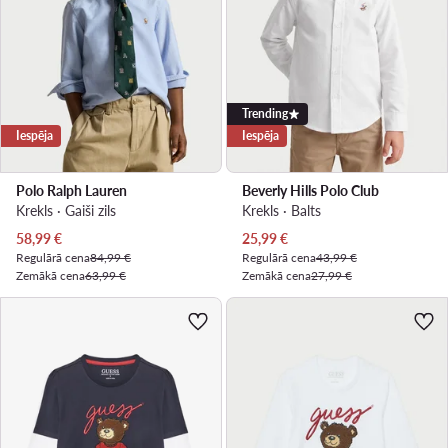
Trending
Iespēja
Iespēja
Polo Ralph Lauren
Beverly Hills Polo Club
Krekls · Gaiši zils
Krekls · Balts
Pašreizējā cena
Pašreizējā cena
58,99
€
25,99
€
Regulārā cena
84,99 €
Regulārā cena
43,99 €
Zemākā cena
63,99 €
Zemākā cena
27,99 €