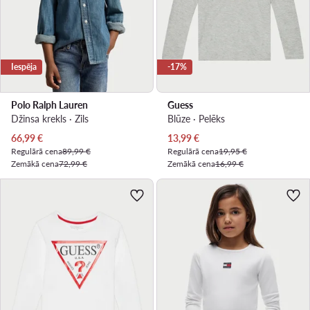
Iespēja
-17%
Polo Ralph Lauren
Guess
Džinsa krekls · Zils
Blūze · Pelēks
Pašreizējā cena
Pašreizējā cena
66,99
€
13,99
€
Regulārā cena
89,99 €
Regulārā cena
19,95 €
Zemākā cena
72,99 €
Zemākā cena
16,99 €