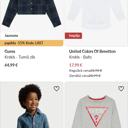
Jaunums
Iespēja
papildu -15% Kods: LAST
Guess
United Colors Of Benetton
Krekls · Tumši zils
Krekls · Balts
Pašreizējā cena
64,99
€
17,99
€
Regulārā cena
25,95 €
Zemākā cena
20,99 €