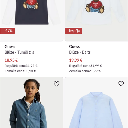
-17%
Iespēja
Guess
Guess
Blūze · Tumši zils
Blūze · Balts
Pašreizējā cena
Pašreizējā cena
18,95
€
19,99
€
Regulārā cena
31,95 €
Regulārā cena
31,99 €
Zemākā cena
22,95 €
Zemākā cena
21,99 €