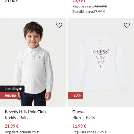
Pašreizējā cena
71,00
€
25,99
€
Regulārā cena
43,99 €
Zemākā cena
27,99 €
Trending
Iespēja
-20%
Beverly Hills Polo Club
Guess
Krekls · Balts
Blūze · Balts
Pašreizējā cena
Pašreizējā cena
21,99
€
11,99
€
Regulārā cena
38,99 €
Regulārā cena
19,95 €