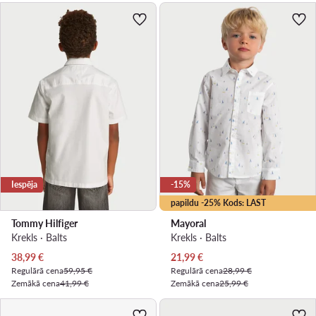
Iespēja
-15%
papildu -25% Kods: LAST
Tommy Hilfiger
Mayoral
Krekls · Balts
Krekls · Balts
Pašreizējā cena
Pašreizējā cena
38,99
€
21,99
€
Regulārā cena
59,95 €
Regulārā cena
28,99 €
Zemākā cena
41,99 €
Zemākā cena
25,99 €