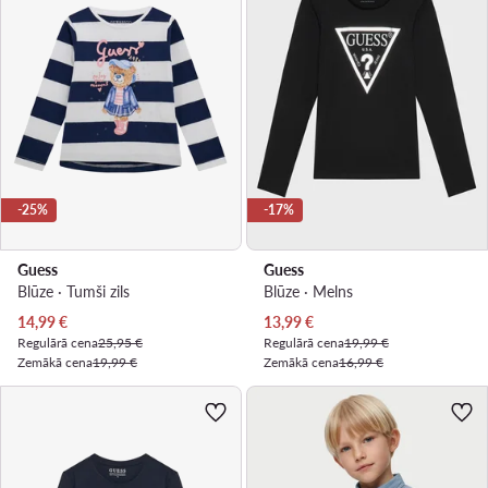
-25%
-17%
Guess
Guess
Blūze · Tumši zils
Blūze · Melns
Pašreizējā cena
Pašreizējā cena
14,99
€
13,99
€
Regulārā cena
25,95 €
Regulārā cena
19,99 €
Zemākā cena
19,99 €
Zemākā cena
16,99 €