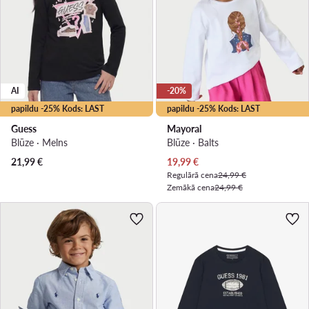
AI
-20%
papildu -25% Kods: LAST
papildu -25% Kods: LAST
Guess
Mayoral
Blūze · Melns
Blūze · Balts
Pašreizējā cena
21,99
€
19,99
€
Regulārā cena
24,99 €
Zemākā cena
24,99 €