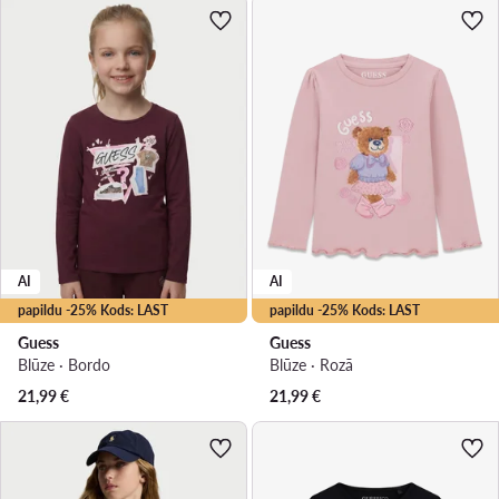
AI
AI
papildu -25% Kods: LAST
papildu -25% Kods: LAST
Guess
Guess
Blūze · Bordo
Blūze · Rozā
21,99
€
21,99
€