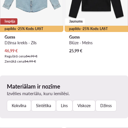
Iespēja
Jaunums
papildu -25% Kods: LAST
papildu -25% Kods: LAST
Guess
Guess
Džinsa krekls · Zils
Blūze · Melns
Pašreizējā cena
46,99
€
25,99
€
Regulārā cena
54,99 €
Zemākā cena
54,99 €
Materiālam ir nozīme
Izvēlies materiālu, kuru iemīlēsi.
Kokvilna
Sintētika
Lins
Viskoze
Džinss