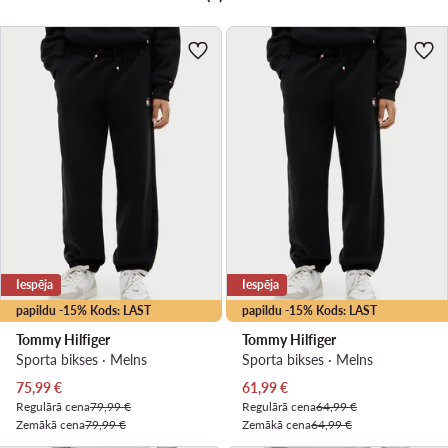
Iespēja
Iespēja
papildu -15% Kods: LAST
papildu -15% Kods: LAST
Tommy Hilfiger
Tommy Hilfiger
Sporta bikses · Melns
Sporta bikses · Melns
Pašreizējā cena
Pašreizējā cena
75,99
€
61,99
€
Regulārā cena
79,99 €
Regulārā cena
64,99 €
Zemākā cena
79,99 €
Zemākā cena
64,99 €