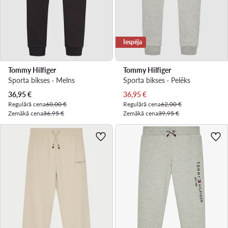
Iespēja
Tommy Hilfiger
Tommy Hilfiger
Sporta bikses · Melns
Sporta bikses · Pelēks
Pašreizējā cena
Pašreizējā cena
36,95
€
36,95
€
Regulārā cena
60,00 €
Regulārā cena
62,00 €
Zemākā cena
36,95 €
Zemākā cena
39,95 €