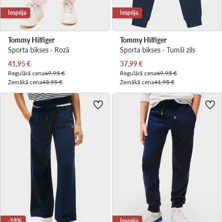
Iespēja
Iespēja
Tommy Hilfiger
Tommy Hilfiger
Sporta bikses · Rozā
Sporta bikses · Tumši zils
Pašreizējā cena
Pašreizējā cena
41,95
€
37,99
€
Regulārā cena
69,95 €
Regulārā cena
69,95 €
Zemākā cena
43,95 €
Zemākā cena
41,95 €
-18%
Iespēja