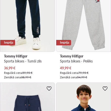
Iespēja
Iespēja
Tommy Hilfiger
Tommy Hilfiger
Sporta bikses · Tumši zils
Sporta bikses · Pelēks
Pašreizējā cena
Pašreizējā cena
36,99
€
49,99
€
Regulārā cena
59,95 €
Regulārā cena
79,95 €
Zemākā cena
38,99 €
Zemākā cena
54,99 €