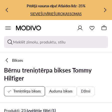
PĀRIET UZ GALVENO SATURU
PĀRIET UZ MEKLĒŠANU
Pēdējā vasaras elpa! Atlaides līdz -35%
SIEVIEŠU
VĪRIEŠU
ROKASSOMAS
Meklēt zīmolu, produktu, stilu
Bikses
Bērnu treniņtērpa bikses Tommy
Hilfiger
Treniņtērpa bikses
Auduma bikses
Džinsi
Produkti: 23
·
Izvēlētie filtri (1)