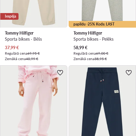
Iespēja
papildu -25% Kods: LAST
Tommy Hilfiger
Tommy Hilfiger
Sporta bikses · Bēšs
Sporta bikses · Pelēks
Pašreizējā cena
Pašreizējā cena
37,99
€
58,99
€
Regulārā cena
69,95 €
Regulārā cena
69,00 €
Zemākā cena
40,99 €
Zemākā cena
38,95 €