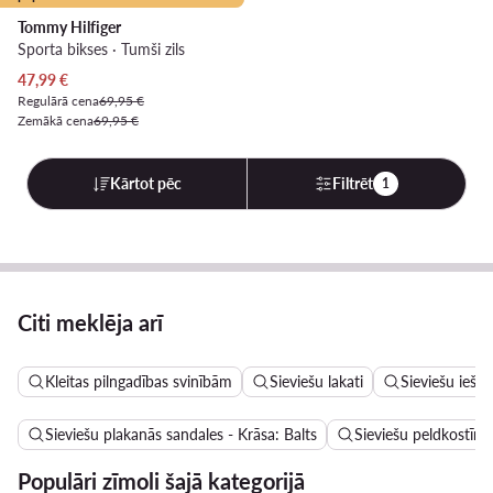
Tommy Hilfiger
Sporta bikses · Tumši zils
Pašreizējā cena
47,99
€
Regulārā cena
69,95 €
Zemākā cena
69,95 €
Kārtot pēc
Filtrēt
1
Citi meklēja arī
Kleitas pilngadības svinībām
Sieviešu lakati
Sieviešu iešļ
Sieviešu plakanās sandales - Krāsa: Balts
Sieviešu peldkostīmi
Populāri zīmoli šajā kategorijā