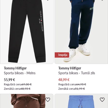
Iespēja
Tommy Hilfiger
Tommy Hilfiger
Sporta bikses · Melns
Sporta bikses · Tumši zils
Pašreizējā cena
Pašreizējā cena
55,99
€
48,99
€
Regulārā cena
69,00 €
Regulārā cena
64,95 €
Zemākā cena
48,95 €
Zemākā cena
51,99 €