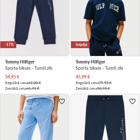
-17%
Iespēja
Tommy Hilfiger
Tommy Hilfiger
Sporta bikses · Tumši zils
Sporta bikses · Tumši zils
Pašreizējā cena
Pašreizējā cena
34,95
€
45,99
€
Regulārā cena
62,00 €
Regulārā cena
79,95 €
Zemākā cena
41,95 €
Zemākā cena
50,95 €