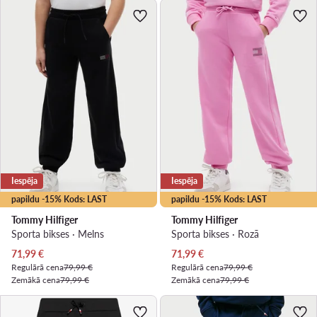
Iespēja
Iespēja
papildu -15% Kods: LAST
papildu -15% Kods: LAST
Tommy Hilfiger
Tommy Hilfiger
Sporta bikses · Melns
Sporta bikses · Rozā
Pašreizējā cena
Pašreizējā cena
71,99
€
71,99
€
Regulārā cena
79,99 €
Regulārā cena
79,99 €
Zemākā cena
79,99 €
Zemākā cena
79,99 €