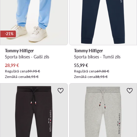
-21%
Tommy Hilfiger
Tommy Hilfiger
Sporta bikses · Gaiši zils
Sporta bikses · Tumši zils
Pašreizējā cena
Pašreizējā cena
28,99
€
55,99
€
Regulārā cena
59,95 €
Regulārā cena
69,00 €
Zemākā cena
36,95 €
Zemākā cena
38,95 €