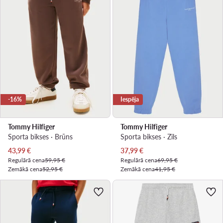
-16%
Iespēja
Tommy Hilfiger
Tommy Hilfiger
Sporta bikses · Brūns
Sporta bikses · Zils
Pašreizējā cena
Pašreizējā cena
43,99
€
37,99
€
Regulārā cena
59,95 €
Regulārā cena
69,95 €
Zemākā cena
52,95 €
Zemākā cena
41,95 €