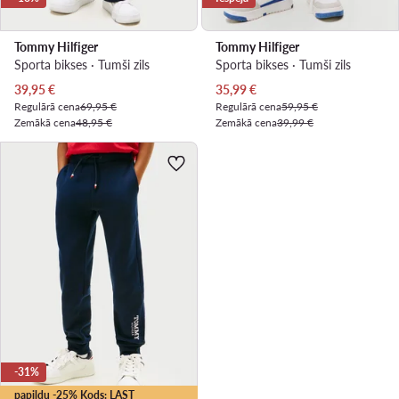
Tommy Hilfiger
Tommy Hilfiger
Sporta bikses · Tumši zils
Sporta bikses · Tumši zils
Pašreizējā cena
Pašreizējā cena
39,95
€
35,99
€
Regulārā cena
69,95 €
Regulārā cena
59,95 €
Zemākā cena
48,95 €
Zemākā cena
39,99 €
-31%
papildu -25% Kods: LAST