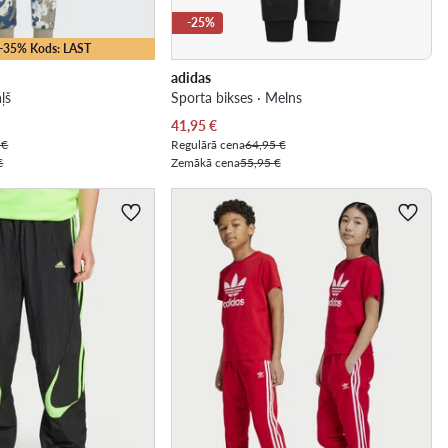
-25%
 -35% Kods: LAST
adidas
ļš
Sporta bikses · Melns
Pašreizējā cena
41,95
€
 €
Regulārā cena
64,95 €
€
Zemākā cena
55,95 €