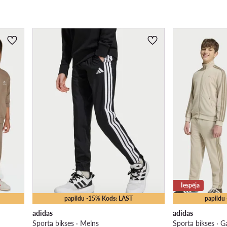
Iespēja
papildu -15% Kods: LAST
papildu
adidas
adidas
Sporta bikses · Melns
Sporta bikses · G