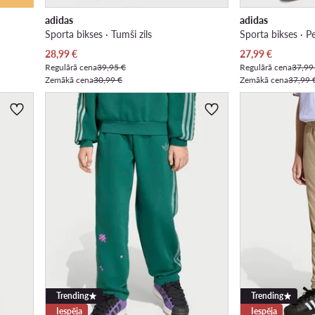
adidas
adidas
Sporta bikses · Tumši zils
Sporta bikses · P
Pašreizējā cena
Pašreizējā cena
28,99
€
27,99
€
Regulārā cena
39,95 €
Regulārā cena
37,99
Zemākā cena
30,99 €
Zemākā cena
37,99 
Trending
Trending
Iespēja
Iespēja