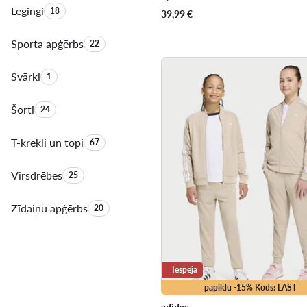
Legingi
Produktu skaits:
18
39,99
€
Sporta apģērbs
Produktu skaits:
22
Svārki
Produktu skaits:
1
Šorti
Produktu skaits:
24
T-krekli un topi
Produktu skaits:
67
Virsdrēbes
Produktu skaits:
25
Zīdaiņu apģērbs
Produktu skaits:
20
Iespēja
papildu -15% Kods: LAST