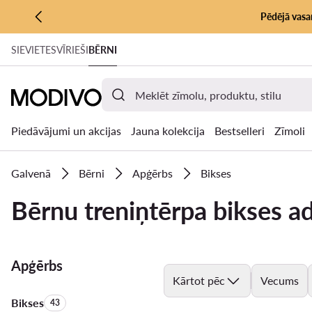
Pēdējā vasar
PĀRIET UZ GALVENO SATURU
SIEVIETES
VĪRIEŠI
BĒRNI
PĀRIET UZ MEKLĒŠANU
Piedāvājumi un akcijas
Jauna kolekcija
Bestselleri
Zīmoli
Galvenā
Bērni
Apģērbs
Bikses
Bērnu treniņtērpa bikses a
Apģērbs
Kārtot pēc
Vecums
Bikses
Produktu skaits:
43