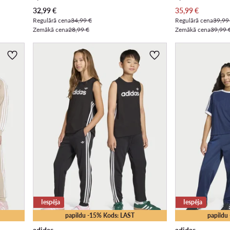
Pašreizējā cena
Pašreizējā cena
32,99
€
35,99
€
Regulārā cena
34,99 €
Regulārā cena
39,99
Zemākā cena
28,99 €
Zemākā cena
39,99 
Iespēja
Iespēja
papildu -15% Kods: LAST
papildu