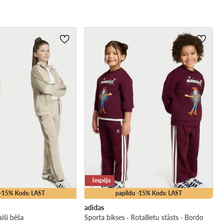
Iespēja
 -15% Kods: LAST
papildu -15% Kods: LAST
adidas
aiši bēša
Sporta bikses · Rotaļlietu stāsts · Bordo