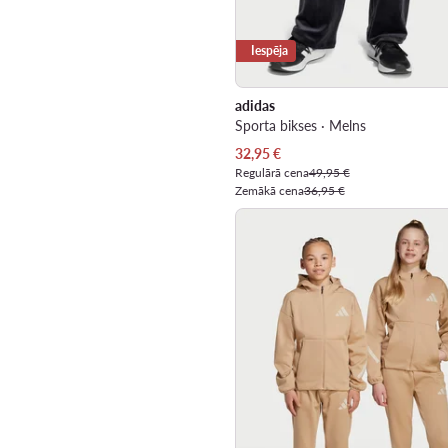
Iespēja
adidas
Sporta bikses · Melns
Pašreizējā cena
32,95
€
Regulārā cena
49,95 €
Zemākā cena
36,95 €