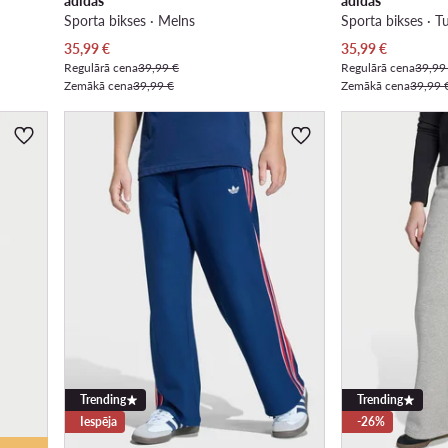
adidas
adidas
Sporta bikses · Melns
Sporta bikses · Tu
Pašreizējā cena
Pašreizējā cena
35,99
€
35,99
€
Regulārā cena
39,99 €
Regulārā cena
39,99
Zemākā cena
39,99 €
Zemākā cena
39,99 
Trending
Trending
Iespēja
-26%