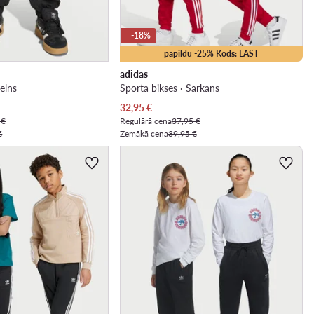
-18%
papildu -25% Kods: LAST
adidas
elns
Sporta bikses · Sarkans
Pašreizējā cena
32,95
€
 €
Regulārā cena
37,95 €
€
Zemākā cena
39,95 €