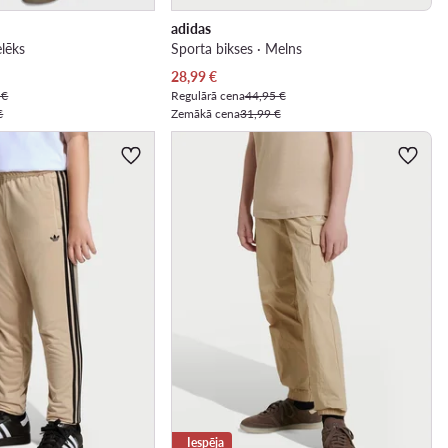
adidas
elēks
Sporta bikses · Melns
Pašreizējā cena
28,99
€
 €
Regulārā cena
44,95 €
€
Zemākā cena
31,99 €
Iespēja