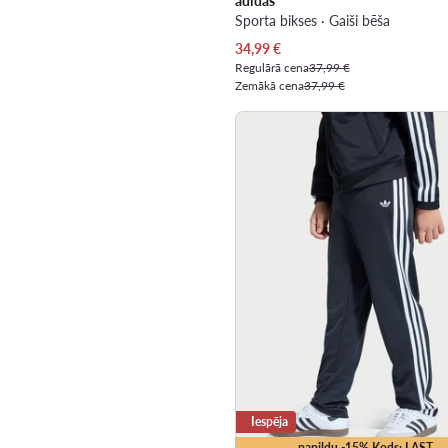
adidas
Sporta bikses · Gaiši bēša
Pašreizējā cena
34,99
€
Regulārā cena
37,99 €
Zemākā cena
37,99 €
Iespēja
papildu -15% Kods: LAST