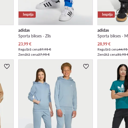
Iespēja
Iespēja
adidas
adidas
Sporta bikses · Zils
Sporta bikses · M
Pašreizējā cena
Pašreizējā cena
23,99
€
28,99
€
Regulārā cena
37,95 €
Regulārā cena
44,95
Zemākā cena
27,95 €
Zemākā cena
31,95 