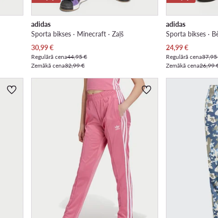
adidas
adidas
Sporta bikses · Minecraft · Zaļš
Sporta bikses · B
Pašreizējā cena
Pašreizējā cena
30,99
€
24,99
€
Regulārā cena
44,95 €
Regulārā cena
37,95
Zemākā cena
32,99 €
Zemākā cena
26,99 