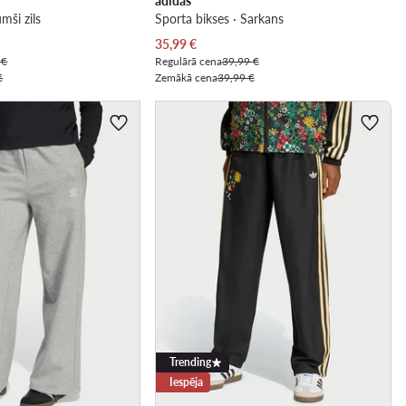
adidas
mši zils
Sporta bikses · Sarkans
Pašreizējā cena
35,99
€
 €
Regulārā cena
39,99 €
€
Zemākā cena
39,99 €
Trending
Iespēja