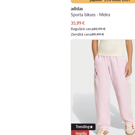
adidas
Sporta bikses · Melns
Pašreizējā cena
35,99
€
Regulārā cena
39,99 €
Zemākā cena
39,99 €
Trending
Iespēja