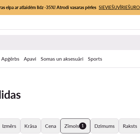
as elpa ar atlaidēm līdz -35%! Atrodi vasaras pērles
SIEVIEŠU
VĪRIEŠU
RO
Apģērbs
Apavi
Somas un aksesuāri
Sports
didas
Izmērs
Krāsa
Cena
Zīmols
Dzimums
Raksts
1