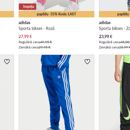
Iespēja
papildu -35% Kods: LAST
papildu
adidas
adidas
Sporta bikses · Rozā
Sporta bikses · Za
Pašreizējā cena
Pašreizējā cena
27,99
€
23,99
€
Regulārā cena
49,95 €
Regulārā cena
45,00
Zemākā cena
29,95 €
Zemākā cena
23,99 