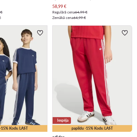
Pašreizējā cena
58,99
€
 €
Regulārā cena
64,99 €
€
Zemākā cena
64,99 €
Iespēja
 -15% Kods: LAST
papildu -15% Kods: LAST