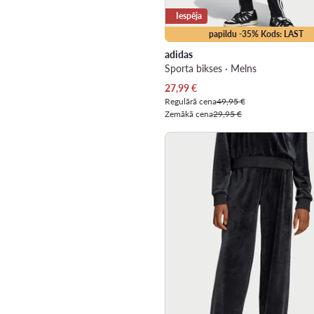
Iespēja
papildu -35% Kods: LAST
adidas
Sporta bikses · Melns
Pašreizējā cena
27,99
€
Regulārā cena
49,95 €
Zemākā cena
29,95 €