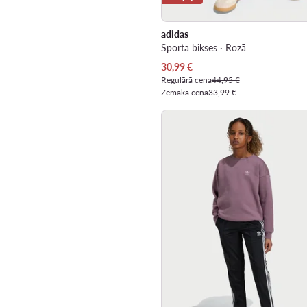
adidas
Sporta bikses · Rozā
Pašreizējā cena
30,99
€
Regulārā cena
44,95 €
Zemākā cena
33,99 €