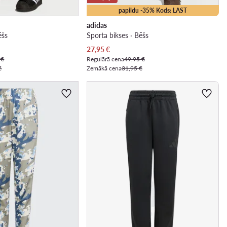
papildu -35% Kods: LAST
adidas
ēšs
Sporta bikses · Bēšs
Pašreizējā cena
27,95
€
 €
Regulārā cena
49,95 €
€
Zemākā cena
31,95 €