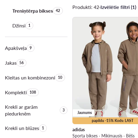
Produkti: 42
·
Izvēlētie filtri (1)
Treniņtērpa bikses
Produktu skaits:
42
Džinsi
Produktu skaits:
1
Apakšveļa
Produktu skaits:
9
Jakas
Produktu skaits:
56
Kleitas un kombinezoni
Produktu skaits:
10
Komplekti
Produktu skaits:
108
Krekli ar garām
Produktu skaits:
3
Jaunums
piedurknēm
papildu -15% Kods: LAST
Krekli un blūzes
Produktu skaits:
1
adidas
Sporta bikses · Mikimausis · Bēšs